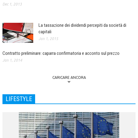
Dec 1, 2013
CRIMINOLOGIA TRIBUTARIA
CFC E PARADISI FISCALI
La tassazione dei dividendi percepiti da società di
capitali
TRANSFER PRICING
Jan 1, 2015
PRASSI
Contratto preliminare: caparra confirmatoria e acconto sul prezzo
AMMINISTRATIVA
Jan 1, 2014
TRIBUTARIA
GIURISPRUDENZA
CARICARE ANCORA
EUROPEA
LIFESTYLE
COSTITUZIONALE
CIVILE
TRIBUTARIA
PENALE