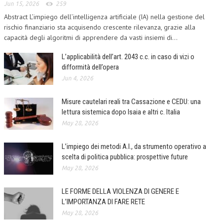
Jun 15, 2026
259
Abstract L’impiego dell’intelligenza artificiale (IA) nella gestione del
rischio finanziario sta acquisendo crescente rilevanza, grazie alla
capacità degli algoritmi di apprendere da vasti insiemi di...
L’applicabilità dell’art. 2043 c.c. in caso di vizi o
difformità dell’opera
Jun 4, 2026
Misure cautelari reali tra Cassazione e CEDU: una
lettura sistemica dopo Isaia e altri c. Italia
May 28, 2026
L’impiego dei metodi A.I., da strumento operativo a
scelta di politica pubblica: prospettive future
May 28, 2026
LE FORME DELLA VIOLENZA DI GENERE E
L’IMPORTANZA DI FARE RETE
May 28, 2026