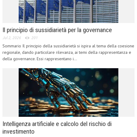
NEWS
ARCHIVIO EVENTI (FINO AL 2022)
Il principio di sussidiarietà per la governance
CORSI ENTI TERZI
Jul 2, 2026
201
PUBBLICAZIONI
Sommario Il principio della sussidiarietà si ispira al tema della coesione
regionale, dando particolare rilevanza, ai temi della rappresentanza e
BOLLETTINO FINANZIAMENTI
della governance. Essi rappresentano i...
TELEGRAM
DOCUMENTI
MANUALI E MONOGRAFIE
TESI DI LAUREA
MATERIALE DIDATTICO
Intelligenza artificiale e calcolo del rischio di
investimento
INVITI E PROMOZIONI