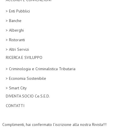
CORSI CE.S.E.D.
> Enti Pubblici
ARCHIVIO CORSI 2015
> Banche
> Alberghi
DIVENTA SOCIO
> Ristoranti
BROCHURE CE.S.E.D.
> Altri Servizi
LA RIVISTA
RICERCA E SVILUPPO
LA RIVISTA
> Criminologia e Criminalistica Tributaria
COMITATO SCIENTIFICO
> Economia Sostenibile
COMITATO EDITORIALE
> Smart City
DIVENTA SOCIO Ce.S.E.D.
REDAZIONE
CONTATTI
PEER REVIEW
CODICE ETICO
Complimenti, hai confermato l’iscrizione alla nostra Rivista!!!
AUTORI