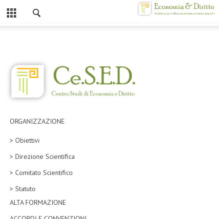
Chiuso
HOME
CHI SIAMO
MISSION
CONTATTI
ORGANIZZAZIONE
CENTRO STUDI
> Obiettivi
ATTO COSTITUTIVO E STATUTO
> Direzione Scientifica
ORGANIZZAZIONE
> Comitato Scientifico
OBIETTIVI
> Statuto
DIREZIONE SCIENTIFICA
ALTA FORMAZIONE
ALTA FORMAZIONE
ACCORDI E CONVENZIONI