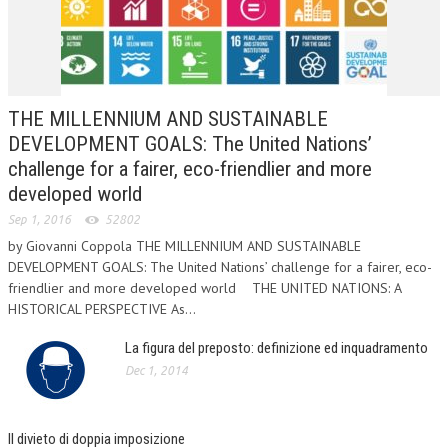
L’UMANISTA
DIRITTO
DIRITTO PENALE D’IMPRESA
THE MILLENNIUM AND SUSTAINABLE
DEVELOPMENT GOALS: The United Nations’
DIRITTO DEL LAVORO
challenge for a fairer, eco-friendlier and more
DIRITTO DEL WEB
developed world
DIRITTO DELLE IMPRESE IN CRISI
Sep 1, 2016
52802
by Giovanni Coppola THE MILLENNIUM AND SUSTAINABLE
CRIMINOLOGIA E CRIMINALISTICA
DEVELOPMENT GOALS: The United Nations’ challenge for a fairer, eco-
friendlier and more developed world THE UNITED NATIONS: A
SICUREZZA SUL LAVORO
HISTORICAL PERSPECTIVE As...
FISCO
La figura del preposto: definizione ed inquadramento
DIRITTO TRIBUTARIO
Dec 1, 2014
FISCALITÀ INTERNAZIONALE
Il divieto di doppia imposizione
TAX RISK MANAGEMENT