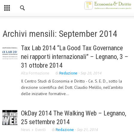
Chiuso
HOME
Archivi mensili: September 2014
CHI SIAMO
Tax Lab 2014 “La Good Tax Governance
MISSION
nei rapporti internazionali” – Legnano, 3 –
CONTATTI
31 ottobre 2014
Alta Formazione
di
Redazione
-
Sep 28, 2014
CENTRO STUDI
Il Centro Studi di Economia e Diritto - Ce. S. E. D., sotto la
direzione scientifica del Dott. Claudio Melillo, nell’ambito
ATTO COSTITUTIVO E STATUTO
delle iniziative formative...
ORGANIZZAZIONE
OBIETTIVI
OkDay 2014 The Walking Web – Legnano,
DIREZIONE SCIENTIFICA
25 settembre 2014
News
Eventi
di
Redazione
-
Sep 21, 2014
ALTA FORMAZIONE