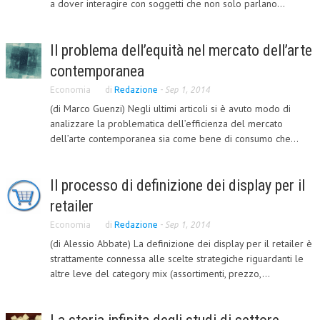
a dover interagire con soggetti che non solo parlano...
COLLABORA CON NOI
Il problema dell’equità nel mercato dell’arte
ECONOMIA
contemporanea
CORPORATE SOCIAL RESPONSIBILITY
Economia
di
Redazione
-
Sep 1, 2014
ECONOMIA DELL’ARTE
(di Marco Guenzi) Negli ultimi articoli si è avuto modo di
analizzare la problematica dell’efficienza del mercato
INTERNAZIONALIZZAZIONE
dell’arte contemporanea sia come bene di consumo che...
HUMAN RESOURCES
Il processo di definizione dei display per il
RISORSE UMANE
retailer
MARKETING
Economia
di
Redazione
-
Sep 1, 2014
TREASURY IN FINANCIAL SERVICES
(di Alessio Abbate) La definizione dei display per il retailer è
strattamente connessa alle scelte strategiche riguardanti le
RISK MANAGEMENT
altre leve del category mix (assortimenti, prezzo,...
SVILUPPO SOSTENIBILE
PERSONA E CITTÀ