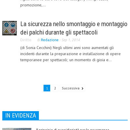
promozione,...
CRIMINOLOGIA TRIBUTARIA
CFC E PARADISI FISCALI
La sicurezza nello smontaggio e montaggio
TRANSFER PRICING
dei palchi durante gli spettacoli
Diritto
di
Redazione
-
Sep 1, 2014
PRASSI
(di Sonia Cecchini) Negli ultimi anni sono aumentati gli
AMMINISTRATIVA
incidenti durante la preparazione e installazione di opere
temporanee per spettacoli; un momento di gioia e...
TRIBUTARIA
GIURISPRUDENZA
EUROPEA
1
2
Successiva
COSTITUZIONALE
CIVILE
IN EVIDENZA
TRIBUTARIA
PENALE