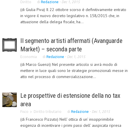
Diritto
di
Redazione
-
Dec 1, 2015
CORSI CE.S.E.D.
(di Giulia Piva) Il 22 ottobre scorso è definitivamente entrato
in vigore il nuovo decreto legislativo n. 158/2015 che, in
ARCHIVIO CORSI 2015
attuazione della delega fiscale, ha...
DIVENTA SOCIO
Il segmento artisti affermati (Avanguarde
BROCHURE CE.S.E.D.
Market) – seconda parte
LA RIVISTA
Economia
di
Redazione
-
Dec 1, 2015
(di Marco Guenzi) Nel presente articolo si avrà modo di
LA RIVISTA
mettere in luce quali sono le strategie promozionali messe in
COMITATO SCIENTIFICO
atto nel processo di commercializzazione...
COMITATO EDITORIALE
Le prospettive di estensione della no tax
REDAZIONE
area
PEER REVIEW
Fisco
Diritto tributario
di
Redazione
-
Dec 1, 2015
(di Francesco Pizzuto) Nell’ ottica di un’ insopprimibile
CODICE ETICO
esigenza di incentivare i primi passi dell’ auspicata ripresa
AUTORI