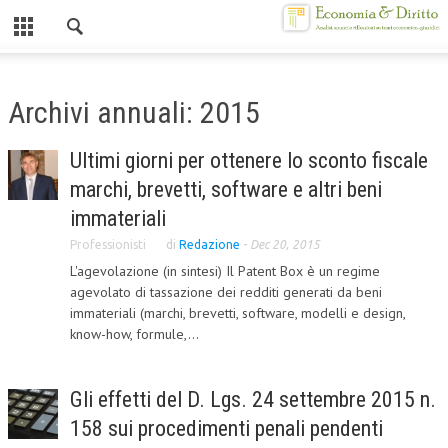
Chiuso
HOME
Archivi annuali: 2015
CHI SIAMO
Ultimi giorni per ottenere lo sconto fiscale
MISSION
marchi, brevetti, software e altri beni
CONTATTI
immateriali
Professionisti
di
Redazione
-
Dec 20, 2015
CENTRO STUDI
L'agevolazione (in sintesi) Il Patent Box è un regime
agevolato di tassazione dei redditi generati da beni
ATTO COSTITUTIVO E STATUTO
immateriali (marchi, brevetti, software, modelli e design,
ORGANIZZAZIONE
know-how, formule,...
OBIETTIVI
Gli effetti del D. Lgs. 24 settembre 2015 n.
DIREZIONE SCIENTIFICA
158 sui procedimenti penali pendenti
ALTA FORMAZIONE