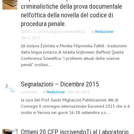
criminalistiche della prova documentale
L’UMANISTA
nell’ottica della novella del codice di
DIRITTO
procedura penale.
DIRITTO PENALE D’IMPRESA
Diritto
Criminologia e criminalistica
di
Redazione
-
Dec 1, 2015
DIRITTO DEL LAVORO
(di Justyna Żylińska e Monika Filipowska-Tuthill - traduzione
dalla lingua polacca di Jolanta Grębowiec Baffoni) Quarta
DIRITTO DEL WEB
Conferenza Scientifica “I problemi attuali delle scienze
penali” svoltasi...
DIRITTO DELLE IMPRESE IN CRISI
CRIMINOLOGIA E CRIMINALISTICA
Segnalazioni – Dicembre 2015
SICUREZZA SUL LAVORO
La Rivista
di
Redazione
-
Nov 30, 2015
FISCO
(a cura del Prof. Guido Migliaccio) Pubblicazioni: Atti di
Convegni Il convegno internazionale Euromed 2015 che si è
DIRITTO TRIBUTARIO
svolto in Verona nei giorni 16-18 settembre u.s....
FISCALITÀ INTERNAZIONALE
Ottieni 20 CFP iscrivendoTi al Laboratorio
TAX RISK MANAGEMENT