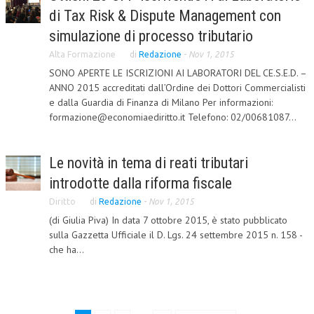
di Tax Risk & Dispute Management con
CRIMINOLOGIA TRIBUTARIA
simulazione di processo tributario
CFC E PARADISI FISCALI
Alta Formazione
di
Redazione
-
Nov 1, 2015
TRANSFER PRICING
SONO APERTE LE ISCRIZIONI AI LABORATORI DEL CE.S.E.D. –
ANNO 2015 accreditati dall’Ordine dei Dottori Commercialisti
PRASSI
e dalla Guardia di Finanza di Milano Per informazioni:
formazione@economiaediritto.it Telefono: 02/00681087...
AMMINISTRATIVA
TRIBUTARIA
Le novità in tema di reati tributari
GIURISPRUDENZA
introdotte dalla riforma fiscale
EUROPEA
Diritto
di
Redazione
-
Nov 1, 2015
(di Giulia Piva) In data 7 ottobre 2015, è stato pubblicato
COSTITUZIONALE
sulla Gazzetta Ufficiale il D. Lgs. 24 settembre 2015 n. 158 -
che ha...
CIVILE
TRIBUTARIA
PENALE