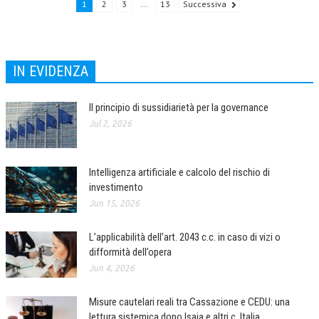
1
2
3
...
13
Successiva
NEWS
ARCHIVIO EVENTI (FINO AL 2022)
IN EVIDENZA
CORSI ENTI TERZI
PUBBLICAZIONI
Il principio di sussidiarietà per la governance
Jul 2, 2026
BOLLETTINO FINANZIAMENTI
TELEGRAM
Intelligenza artificiale e calcolo del rischio di
investimento
DOCUMENTI
Jun 15, 2026
MANUALI E MONOGRAFIE
L’applicabilità dell’art. 2043 c.c. in caso di vizi o
difformità dell’opera
TESI DI LAUREA
Jun 4, 2026
MATERIALE DIDATTICO
Misure cautelari reali tra Cassazione e CEDU: una
INVITI E PROMOZIONI
lettura sistemica dopo Isaia e altri c. Italia