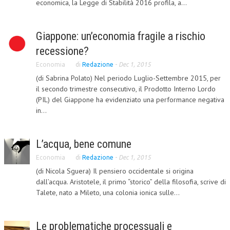
economica, la Legge di Stabilità 2016 profila, a...
COLLABORA CON NOI
Giappone: un’economia fragile a rischio
ECONOMIA
recessione?
CORPORATE SOCIAL RESPONSIBILITY
Economia
di
Redazione
-
Dec 1, 2015
ECONOMIA DELL’ARTE
(di Sabrina Polato) Nel periodo Luglio-Settembre 2015, per
il secondo trimestre consecutivo, il Prodotto Interno Lordo
INTERNAZIONALIZZAZIONE
(PIL) del Giappone ha evidenziato una performance negativa
in...
HUMAN RESOURCES
RISORSE UMANE
L’acqua, bene comune
MARKETING
Economia
di
Redazione
-
Dec 1, 2015
(di Nicola Sguera) Il pensiero occidentale si origina
TREASURY IN FINANCIAL SERVICES
dall’acqua. Aristotele, il primo “storico” della filosofia, scrive di
RISK MANAGEMENT
Talete, nato a Mileto, una colonia ionica sulle...
SVILUPPO SOSTENIBILE
Le problematiche processuali e
PERSONA E CITTÀ