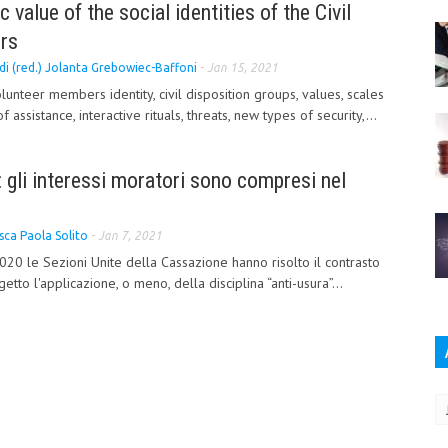
value of the social identities of the Civil
ers
 di (red.) Jolanta Grebowiec-Baffoni
-
Jan 15, 2021
olunteer members identity, civil disposition groups, values, scales
of assistance, interactive rituals, threats, new types of security,...
a: gli interessi moratori sono compresi nel
sca Paola Solito
-
Jan 7, 2021
20 le Sezioni Unite della Cassazione hanno risolto il contrasto
tto l'applicazione, o meno, della disciplina “anti-usura”...
Ar