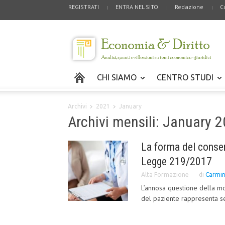
REGISTRATI
ENTRA NEL SITO
Redazione
C
CHI SIAMO
CENTRO STUDI
Archivi
2021
January
Archivi mensili: January 
La forma del consen
Legge 219/2017
Alta Formazione
di
Carmin
L’annosa questione della mo
del paziente rappresenta sen