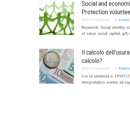
Social and economic 
Protection volunte
Alta Formazione
di
a cura
Keywords: Social identity, v
of value, social capital, gift 
Il calcolo dell’usur
calcolo?
Alta Formazione
di
France
Con la sentenza n. 19597/20
interpretativo avente ad ogge