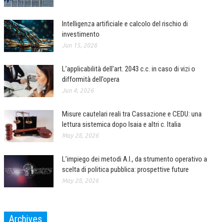
CORSI CE.S.E.D.
Intelligenza artificiale e calcolo del rischio di
ARCHIVIO CORSI 2015
investimento
Jun 15, 2026
DIVENTA SOCIO
L’applicabilità dell’art. 2043 c.c. in caso di vizi o
BROCHURE CE.S.E.D.
difformità dell’opera
LA RIVISTA
Jun 4, 2026
LA RIVISTA
Misure cautelari reali tra Cassazione e CEDU: una
lettura sistemica dopo Isaia e altri c. Italia
COMITATO SCIENTIFICO
May 28, 2026
COMITATO EDITORIALE
L’impiego dei metodi A.I., da strumento operativo a
REDAZIONE
scelta di politica pubblica: prospettive future
May 28, 2026
PEER REVIEW
CODICE ETICO
Archives
AUTORI