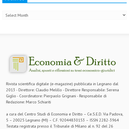
Archives
COLLABORA CON NOI
ECONOMIA
CORPORATE SOCIAL RESPONSIBILITY
ECONOMIA DELL’ARTE
INTERNAZIONALIZZAZIONE
HUMAN RESOURCES
RISORSE UMANE
Rivista scientifica digitale (e-magazine) pubblicata in Legnano dal
MARKETING
2013 - Direttore: Claudio Melillo - Direttore Responsabile: Serena
Giglio - Coordinatore: Pierpaolo Grignani - Responsabile di
TREASURY IN FINANCIAL SERVICES
Redazione: Marco Schiariti
RISK MANAGEMENT
a cura del Centro Studi di Economia e Diritto – Ce.S.E.D. Via Padova,
SVILUPPO SOSTENIBILE
5 – 20025 Legnano (MI) – C.F. 92044830153 – ISSN 2282-3964
Testata registrata presso il Tribunale di Milano al n. 92 del 26
PERSONA E CITTÀ