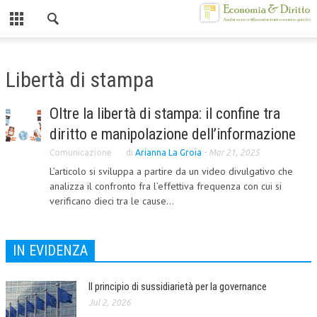
Chiuso
HOME
Libertà di stampa
CHI SIAMO
Oltre la libertà di stampa: il confine tra
MISSION
diritto e manipolazione dell’informazione
CONTATTI
Comunicazione
di
Arianna La Groia
-
Mar 21, 2025
L’articolo si sviluppa a partire da un video divulgativo che
CENTRO STUDI
analizza il confronto fra l’effettiva frequenza con cui si
verificano dieci tra le cause...
ATTO COSTITUTIVO E STATUTO
ORGANIZZAZIONE
IN EVIDENZA
OBIETTIVI
DIREZIONE SCIENTIFICA
Il principio di sussidiarietà per la governance
Jul 2, 2026
ALTA FORMAZIONE