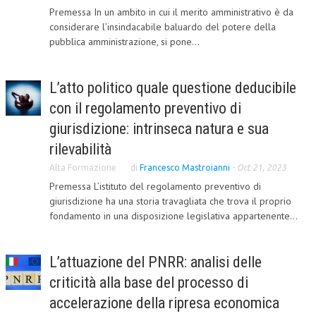
Premessa In un ambito in cui il merito amministrativo è da
L’UMANISTA
considerare l’insindacabile baluardo del potere della
pubblica amministrazione, si pone...
DIRITTO
DIRITTO PENALE D’IMPRESA
L’atto politico quale questione deducibile
DIRITTO DEL LAVORO
con il regolamento preventivo di
giurisdizione: intrinseca natura e sua
DIRITTO DEL WEB
rilevabilità
DIRITTO DELLE IMPRESE IN CRISI
Alta Formazione
di
Francesco Mastroianni
-
Oct 21, 2023
CRIMINOLOGIA E CRIMINALISTICA
Premessa L’istituto del regolamento preventivo di
giurisdizione ha una storia travagliata che trova il proprio
SICUREZZA SUL LAVORO
fondamento in una disposizione legislativa appartenente...
FISCO
DIRITTO TRIBUTARIO
L’attuazione del PNRR: analisi delle
criticità alla base del processo di
FISCALITÀ INTERNAZIONALE
accelerazione della ripresa economica
TAX RISK MANAGEMENT