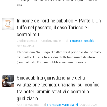
ordine pubblico in relazione al diritto alla genitorialità e
alla...
COLLABORA CON NOI
ECONOMIA
In nome dell’ordine pubblico – Parte I. Un
CORPORATE SOCIAL RESPONSIBILITY
tuffo nel passato, il caso Taricco e i
controlimiti
ECONOMIA DELL’ARTE
Giurisprudenza
Costituzionale
di
Francesca Fuscaldo
-
INTERNAZIONALIZZAZIONE
Nov 30, 2023
Introduzione Nel lungo dibattito tra il principio del primato
HUMAN RESOURCES
del diritto U.E. e la tutela dei diritti fondamentali interni
RISORSE UMANE
(contro-limiti), l'ordine pubblico assume un ruolo...
MARKETING
Sindacabilità giurisdizionale della
TREASURY IN FINANCIAL SERVICES
valutazione tecnica: un’analisi sul confine
RISK MANAGEMENT
tra poteri amministrativi e controllo
SVILUPPO SOSTENIBILE
giudiziario
Alta Formazione
di
Francesco Mastroianni
-
Nov 30, 2023
PERSONA E CITTÀ