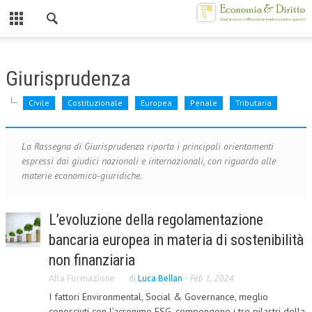
Chiuso
HOME
Giurisprudenza
CHI SIAMO
Civile
Costituzionale
Europea
Penale
Tributaria
MISSION
CONTATTI
La Rassegna di Giurisprudenza riporta i principali orientamenti
espressi dai giudici nazionali e internazionali, con riguardo alle
CENTRO STUDI
materie economico-giuridiche.
ATTO COSTITUTIVO E STATUTO
L’evoluzione della regolamentazione
ORGANIZZAZIONE
bancaria europea in materia di sostenibilità
OBIETTIVI
non finanziaria
Alta Formazione
di
Luca Bellan
-
Feb 1, 2024
DIREZIONE SCIENTIFICA
I fattori Environmental, Social & Governance, meglio
ALTA FORMAZIONE
conosciuti con l’acronimo ESG, compongono i tre pilastri della