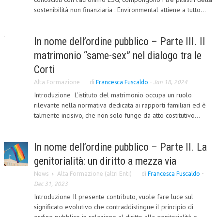
sostenibilità non finanziaria : Environmental attiene a tutto...
CORSI CE.S.E.D.
ARCHIVIO CORSI 2015
In nome dell’ordine pubblico – Parte III. Il
DIVENTA SOCIO
matrimonio “same-sex” nel dialogo tra le
Corti
BROCHURE CE.S.E.D.
Alta Formazione
di
Francesca Fuscaldo
-
Jan 18, 2024
LA RIVISTA
Introduzione L’istituto del matrimonio occupa un ruolo
rilevante nella normativa dedicata ai rapporti familiari ed è
LA RIVISTA
talmente incisivo, che non solo funge da atto costitutivo...
COMITATO SCIENTIFICO
In nome dell’ordine pubblico – Parte II. La
COMITATO EDITORIALE
genitorialità: un diritto a mezza via
REDAZIONE
News
Alta Formazione (altri Enti)
di
Francesca Fuscaldo
-
PEER REVIEW
Dec 31, 2023
Introduzione Il presente contributo, vuole fare luce sul
CODICE ETICO
significato evolutivo che contraddistingue il principio di
AUTORI