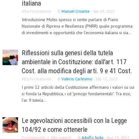
italiana
CRIMINOLOGIA TRIBUTARIA
Alta Formazione
di
Manuel Crisante
-
Sep 20, 2023
Introduzione Molto spesso si sente parlare di Piano
CFC E PARADISI FISCALI
Nazionale di Ripresa e Resilienza (PNRR) quale programma
TRANSFER PRICING
di investimenti e opportunità che l’economia italiana si sia...
PRASSI
Riflessioni sulla genesi della tutela
AMMINISTRATIVA
ambientale in Costituzione: dall’art. 117
TRIBUTARIA
Cost. alla modifica degli arti. 9 e 41 Cost.
GIURISPRUDENZA
Alta Formazione
di
Valerio Carlesimo
-
Sep 15, 2023
I primi 12 articoli della Costituzione affermano i valori su cui
EUROPEA
si fonda la Repubblica, i cd “principi fondamentali”. Tra essi,
l’ar. 9 tutela...
COSTITUZIONALE
CIVILE
Le agevolazioni accessibili con la Legge
TRIBUTARIA
104/92 e come ottenerle
PENALE
Professionisti
Altri esperti
di
Adolfo Soda
-
Aug 18, 2023