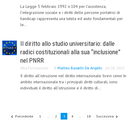
La Legge 5 febbraio 1992 n.104 per l’assistenza,
NEWS
l’integrazione sociale e i diritti delle persone portatrici di
handicap rappresenta una tutela ed aiuto fondamentali per
ARCHIVIO EVENTI (FINO AL 2022)
le...
CORSI ENTI TERZI
Il diritto allo studio universitario: dalle
PUBBLICAZIONI
radici costituzionali alla sua “inclusione”
BOLLETTINO FINANZIAMENTI
nel PNRR
TELEGRAM
Alta Formazione
di
Matteo Bassetti De Angelis
-
Jul 30, 2023
Il diritto all’istruzione nel diritto internazionale: brevi cenni In
DOCUMENTI
ambito internazionale tra i principali diritti culturali, sono
individuati il diritto all’istruzione e il diritto di...
MANUALI E MONOGRAFIE
TESI DI LAUREA
MATERIALE DIDATTICO
Precedente
1
...
2
3
4
...
18
Successiva
INVITI E PROMOZIONI