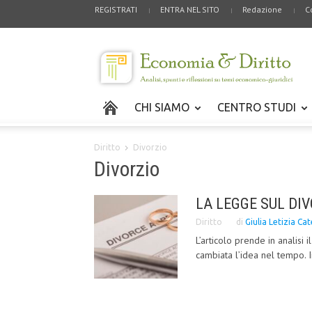
REGISTRATI
ENTRA NEL SITO
Redazione
C
CHI SIAMO
CENTRO STUDI
Diritto
Divorzio
Divorzio
LA LEGGE SUL DIV
Diritto
di
Giulia Letizia Ca
L’articolo prende in analisi 
cambiata l’idea nel tempo. 