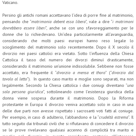
Vaticano.
COLLABORA CON NOI
Persino gli antichi romani accettavano l’idea di porre fine al matrimonio,
pensando che “
matrimonia debent essa libera
”, vale a dire “
i matrimoni
ECONOMIA
dovrebbero essere liberi
”, anche se con uno sfavoreggiamento per le
CORPORATE SOCIAL RESPONSIBILITY
donne che lo richiedevano. Un’idea particolarmente all’avanguardia,
considerando che molti paesi europei hanno reso legale lo
ECONOMIA DELL’ARTE
scioglimento del matrimonio solo recentemente. Dopo il X secolo il
divorzio nei paesi cattolici era vietato. Sotto l’influenza della Chiesa
INTERNAZIONALIZZAZIONE
Cattolica il tasso del numero dei divorzi diminuì drasticamente,
considerando il matrimonio un’unione indissolubile. Sebbene non fosse
HUMAN RESOURCES
accettato, era frequente il “
divorzio a mensa et thoro
” (“
divorzio dal
RISORSE UMANE
tavolo al letto
”). In questo caso marito e moglie sono separati, ma non
legalmente. Secondo la Chiesa cattolica i due coniugi diventano “
una
MARKETING
sola persona giuridica
”, sottolineando come l’esistenza giuridica della
donna viene sospesa durante il matrimonio. Dopo la Riforma
TREASURY IN FINANCIAL SERVICES
protestante in Europa il divorzio veniva accettato solo in caso in una
delle due parti non avesse rispettato i sacrosanti voti fatti al coniuge.
RISK MANAGEMENT
Per esempio, in caso di adulterio, l’abbandono e la “
crudeltà estrema
”. Il
tutto seguito dai tribunali civili che si rifiutavano di concedere il divorzio
SVILUPPO SOSTENIBILE
se le prove rivelavano qualsiasi accenno di complicità tra marito e
PERSONA E CITTÀ