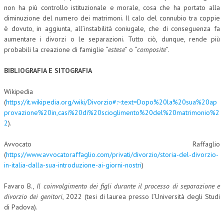
non ha più controllo istituzionale e morale, cosa che ha portato alla
diminuzione del numero dei matrimoni. Il calo del connubio tra coppie
è dovuto, in aggiunta, all’instabilità coniugale, che di conseguenza fa
aumentare i divorzi o le separazioni. Tutto ciò, dunque, rende più
probabili la creazione di famiglie “
estese
” o “
composite
”.
BIBLIOGRAFIA E SITOGRAFIA
Wikipedia
(
https://it.wikipedia.org/wiki/Divorzio#:~:text=Dopo%20la%20sua%20ap
provazione%20in,casi%20di%20scioglimento%20del%20matrimonio%2
2
).
Avvocato Raffaglio
(
https://www.avvocatoraffaglio.com/privati/divorzio/storia-del-divorzio-
in-italia-dalla-sua-introduzione-ai-giorni-nostri
)
Favaro B.,
Il coinvolgimento dei figli durante il processo di separazione e
divorzio dei genitori
, 2022 (tesi di laurea presso l’Università degli Studi
di Padova).