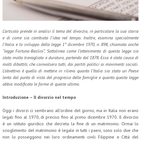
CORSI CE.S.E.D.
ARCHIVIO CORSI 2015
L’articolo prende in analisi il tema del divorzio, in particolare la sua storia
DIVENTA SOCIO
e di come sia cambiata l’idea nel tempo. Inoltre, esamina specialmente
BROCHURE CE.S.E.D.
l’Italia e lo sviluppo della legge 1° dicembre 1970, n. 898, chiamata anche
“legge Fortuna-Baslini”. Sottolinea come l’ottenimento di questa legge sia
LA RIVISTA
stato molto travagliato e duraturo, partendo dal 1878. Essa è stata causa di
molti dibattiti, che coinvolsero tutti, dai partiti politici ai movimenti sociali.
L’obiettivo è quello di mettere in rilievo quanto l’Italia sia stato un Paese
LA RIVISTA
lento dal punto di vista del progresso delle famiglie e quanto questa legge
COMITATO SCIENTIFICO
abbia modificato le forme di queste ultime.
COMITATO EDITORIALE
Introduzione – Il divorzio nel tempo
REDAZIONE
Oggi i divorzi ci sembrano all’ordine del giorno, ma in Italia non erano
legali fino al 1970, di preciso fino al primo dicembre 1970. Il divorzio
PEER REVIEW
è un istituto giuridico che decreta la fine di un matrimonio. Ormai lo
CODICE ETICO
scioglimento del matrimonio è legale in tutti i paesi, sono solo due che
non lo posseggono nei loro ordinamenti civili: Filippine e Città del
AUTORI