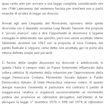
quasi cento anni per arrivare a una legge completa, considerando che
CRIMINOLOGIA TRIBUTARIA
con i Patti Lateranensi del ventennio fascista per trent’anni non si parlò
neanche di un’idea di legge sul divorzio.
CFC E PARADISI FISCALI
Arrivati agli anni Cinquanta del Novecento, ripresero delle spinte
TRANSFER PRICING
divorziste con il deputato socialista Luigi Renato Sansone che propose
PRASSI
il “
piccolo divorzio
”, vale a dire l’opportunità di dissolvere il legame
coniugale in determinato casi specifici, però non venne accettata. Ultimo
AMMINISTRATIVA
fallimento avvenne nel 1965 con la proposta di Loris Fontana, del
partito Radicale e, seppure, come detto, non accettata, aprì le porte alla
TRIBUTARIA
vittoria definita cinque anni più tardi.
GIURISPRUDENZA
Ci furono delle lunghe discussioni tra divorzisti e antidivorzisti, in
quanto l’Italia è sempre stato un Paese fortemente influenzato dalla
EUROPEA
cultura cattolica. Al momento della votazione per l’approvazione della
COSTITUZIONALE
legge Democrazia Cristiana, Movimento Sociale Italiano e Partito
Democratico Italiano di Unità Monarchica votarono contro. In quanto
CIVILE
dunque mancava l’unanimità, in particolare era contrario il partito di
maggioranza relativa, si organizzò successivamente un movimento
TRIBUTARIA
politico che promosse un
referendum
abrogativo, nell’intento di far
abrogare la legge 1° dicembre 1970, n. 898: nel 1974, al
referendum
PENALE