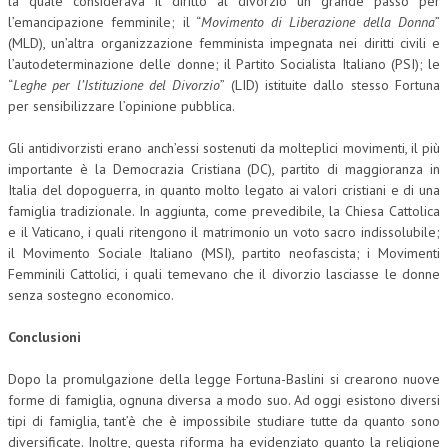
la quale considerava il diritto al divorzio un grande passo per
l’emancipazione femminile; il “
Movimento di Liberazione della Donna
”
(MLD), un’altra organizzazione femminista impegnata nei diritti civili e
l’autodeterminazione delle donne; il Partito Socialista Italiano (PSI); le
“
Leghe per l’Istituzione del Divorzio
” (LID) istituite dallo stesso Fortuna
per sensibilizzare l’opinione pubblica.
Gli antidivorzisti erano anch’essi sostenuti da molteplici movimenti, il più
importante è la Democrazia Cristiana (DC), partito di maggioranza in
Italia del dopoguerra, in quanto molto legato ai valori cristiani e di una
famiglia tradizionale. In aggiunta, come prevedibile, la Chiesa Cattolica
e il Vaticano, i quali ritengono il matrimonio un voto sacro indissolubile;
il Movimento Sociale Italiano (MSI), partito neofascista; i Movimenti
Femminili Cattolici, i quali temevano che il divorzio lasciasse le donne
senza sostegno economico.
Conclusioni
Dopo la promulgazione della legge Fortuna-Baslini si crearono nuove
forme di famiglia, ognuna diversa a modo suo. Ad oggi esistono diversi
tipi di famiglia, tant’è che è impossibile studiare tutte da quanto sono
diversificate. Inoltre, questa riforma ha evidenziato quanto la religione