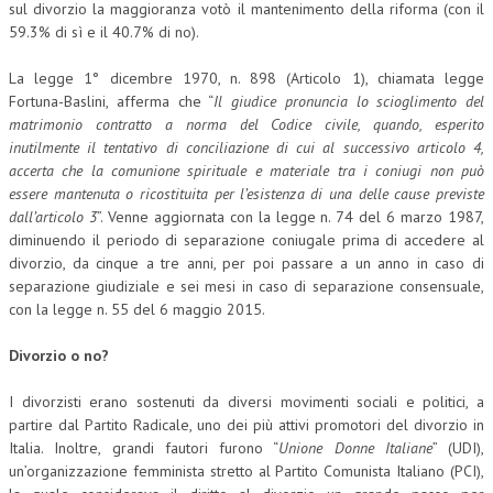
sul divorzio la maggioranza votò il mantenimento della riforma (con il
59.3% di sì e il 40.7% di no).
NEWS
La legge 1° dicembre 1970, n. 898 (Articolo 1), chiamata legge
ARCHIVIO EVENTI (FINO AL 2022)
Fortuna-Baslini, afferma che “
Il giudice pronuncia lo scioglimento del
CORSI ENTI TERZI
matrimonio contratto a norma del Codice civile, quando, esperito
inutilmente il tentativo di conciliazione di cui al successivo articolo 4,
PUBBLICAZIONI
accerta che la comunione spirituale e materiale tra i coniugi non può
essere mantenuta o ricostituita per l’esistenza di una delle cause previste
BOLLETTINO FINANZIAMENTI
dall’articolo 3
”. Venne aggiornata con la legge n. 74 del 6 marzo 1987,
diminuendo il periodo di separazione coniugale prima di accedere al
TELEGRAM
divorzio, da cinque a tre anni, per poi passare a un anno in caso di
separazione giudiziale e sei mesi in caso di separazione consensuale,
DOCUMENTI
con la legge n. 55 del 6 maggio 2015.
MANUALI E MONOGRAFIE
Divorzio o no?
TESI DI LAUREA
I divorzisti erano sostenuti da diversi movimenti sociali e politici, a
partire dal Partito Radicale, uno dei più attivi promotori del divorzio in
MATERIALE DIDATTICO
Italia. Inoltre, grandi fautori furono “
Unione Donne Italiane
” (UDI),
un’organizzazione femminista stretto al Partito Comunista Italiano (PCI),
INVITI E PROMOZIONI