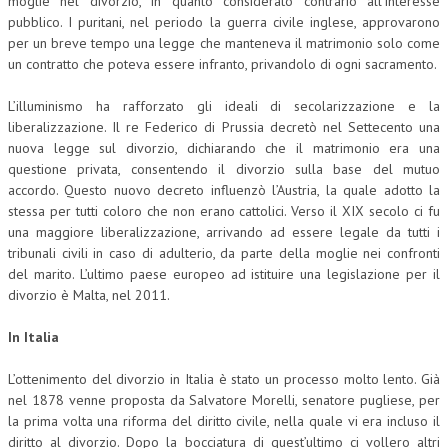
moglie nel divorzio, in quanto considerato contrario all’interesse
pubblico. I puritani, nel periodo la guerra civile inglese, approvarono
L’UMANISTA
per un breve tempo una legge che manteneva il matrimonio solo come
un contratto che poteva essere infranto, privandolo di ogni sacramento.
DIRITTO
L’illuminismo ha rafforzato gli ideali di secolarizzazione e la
DIRITTO PENALE D’IMPRESA
liberalizzazione. Il re Federico di Prussia decretò nel Settecento una
DIRITTO DEL LAVORO
nuova legge sul divorzio, dichiarando che il matrimonio era una
questione privata, consentendo il divorzio sulla base del mutuo
DIRITTO DEL WEB
accordo. Questo nuovo decreto influenzò l’Austria, la quale adotto la
stessa per tutti coloro che non erano cattolici. Verso il XIX secolo ci fu
DIRITTO DELLE IMPRESE IN CRISI
una maggiore liberalizzazione, arrivando ad essere legale da tutti i
tribunali civili in caso di adulterio, da parte della moglie nei confronti
CRIMINOLOGIA E CRIMINALISTICA
del marito. L’ultimo paese europeo ad istituire una legislazione per il
SICUREZZA SUL LAVORO
divorzio è Malta, nel 2011.
FISCO
In Italia
DIRITTO TRIBUTARIO
L’ottenimento del divorzio in Italia è stato un processo molto lento. Già
nel 1878 venne proposta da Salvatore Morelli, senatore pugliese, per
FISCALITÀ INTERNAZIONALE
la prima volta una riforma del diritto civile, nella quale vi era incluso il
TAX RISK MANAGEMENT
diritto al divorzio. Dopo la bocciatura di quest’ultimo ci vollero altri