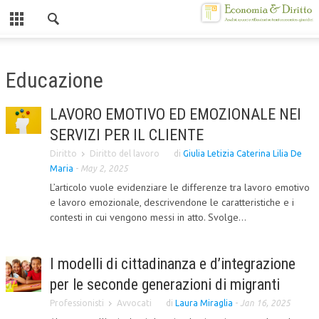
Chiuso
HOME
Educazione
CHI SIAMO
LAVORO EMOTIVO ED EMOZIONALE NEI
MISSION
SERVIZI PER IL CLIENTE
CONTATTI
Diritto
Diritto del lavoro
di
Giulia Letizia Caterina Lilia De
Maria
-
May 2, 2025
CENTRO STUDI
L’articolo vuole evidenziare le differenze tra lavoro emotivo
e lavoro emozionale, descrivendone le caratteristiche e i
ATTO COSTITUTIVO E STATUTO
contesti in cui vengono messi in atto. Svolge...
ORGANIZZAZIONE
OBIETTIVI
I modelli di cittadinanza e d’integrazione
per le seconde generazioni di migranti
DIREZIONE SCIENTIFICA
Professionisti
Avvocati
di
Laura Miraglia
-
Jan 16, 2025
ALTA FORMAZIONE