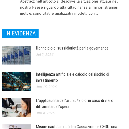
Abstract: nell'articolo si descrive la situazione attuale nel
nostro Paese riguardo alla cittadinanza ai minori stranieri;
CORSI CE.S.E.D.
inoltre, sono citati e analizzati i modelli con...
ARCHIVIO CORSI 2015
DIVENTA SOCIO
IN EVIDENZA
BROCHURE CE.S.E.D.
Il principio di sussidiarietà per la governance
LA RIVISTA
Jul 2, 2026
LA RIVISTA
Intelligenza artificiale e calcolo del rischio di
COMITATO SCIENTIFICO
investimento
COMITATO EDITORIALE
Jun 15, 2026
REDAZIONE
L’applicabilità dell’art. 2043 c.c. in caso di vizi o
difformità dell’opera
PEER REVIEW
Jun 4, 2026
CODICE ETICO
Misure cautelari reali tra Cassazione e CEDU: una
AUTORI