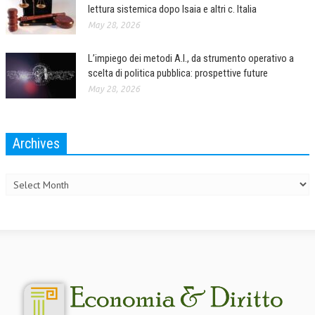
lettura sistemica dopo Isaia e altri c. Italia
COLLABORA CON NOI
May 28, 2026
ECONOMIA
L’impiego dei metodi A.I., da strumento operativo a
scelta di politica pubblica: prospettive future
CORPORATE SOCIAL RESPONSIBILITY
May 28, 2026
ECONOMIA DELL’ARTE
INTERNAZIONALIZZAZIONE
Archives
HUMAN RESOURCES
Archives
RISORSE UMANE
MARKETING
TREASURY IN FINANCIAL SERVICES
RISK MANAGEMENT
SVILUPPO SOSTENIBILE
PERSONA E CITTÀ