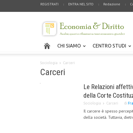
REGISTRATI
ENTRA NEL SITO
Redazione
C
CHI SIAMO
CENTRO STUDI
Sociologia
Carceri
Carceri
Le Relazioni affetti
della Corte Costitu
Sociologia
Carceri
di
Fr
Il carcere è spesso percepit
della società. Tuttavia, diet