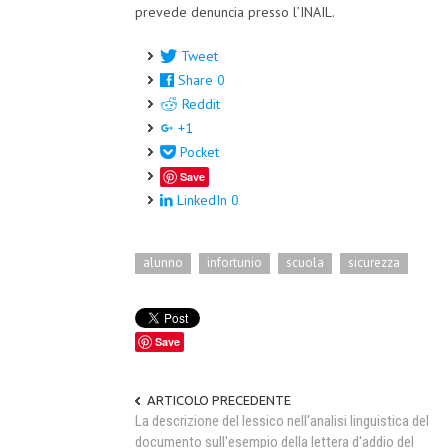
prevede denuncia presso l’INAIL.
Tweet
Share
0
Reddit
+1
Pocket
Save
LinkedIn
0
alunno
infortunio
scuola
sicurezza
Save
ARTICOLO PRECEDENTE
La descrizione del lessico nell'analisi linguistica del
documento sull'esempio della lettera d'addio del