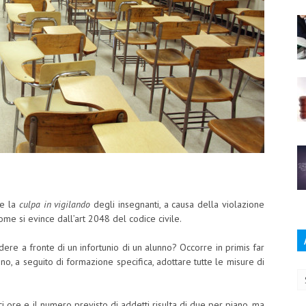
me la
culpa in vigilando
degli insegnanti, a causa della violazione
ome si evince dall’art 2048 del codice civile.
dere a fronte di un infortunio di un alunno? Occorre in primis far
Ar
no, a seguito di formazione specifica, adottare tutte le misure di
i ore e il numero previsto di addetti risulta di due per piano, ma