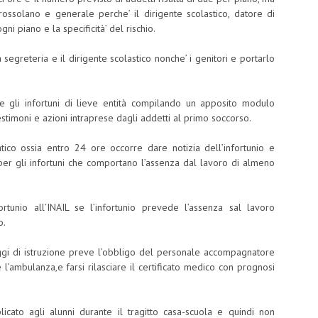
rossolano e generale perche’ il dirigente scolastico, datore di
i piano e la specificità’ del rischio.
 segreteria e il dirigente scolastico nonche’ i genitori e portarlo
e gli infortuni di lieve entità compilando un apposito modulo
estimoni e azioni intraprese dagli addetti al primo soccorso.
ico ossia entro 24 ore occorre dare notizia dell’infortunio e
o per gli infortuni che comportano l’assenza dal lavoro di almeno
ortunio all’INAIL se l’infortunio prevede l’assenza sal lavoro
o.
viaggi di istruzione preve l’obbligo del personale accompagnatore
e l’ambulanza,e farsi rilasciare il certificato medico con prognosi
licato agli alunni durante il tragitto casa-scuola e quindi non