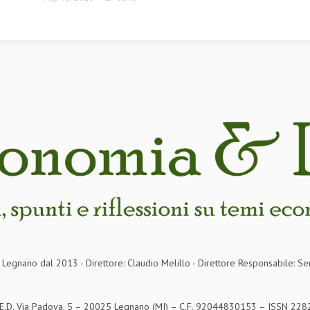
in Legnano dal 2013 - Direttore: Claudio Melillo - Direttore Responsabile: Se
S.E.D. Via Padova, 5 – 20025 Legnano (MI) – C.F. 92044830153 – ISSN 2282-