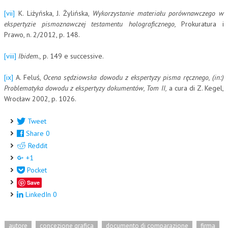
[vii]
K. Liżyńska, J. Żylińska,
Wykorzystanie materiału porównawczego w
ekspertyzie pismoznawczej testamentu holograficznego,
Prokuratura i
Prawo, n. 2/2012, p. 148.
[viii]
Ibidem.,
p. 149 e successive.
[ix]
A. Feluś,
Ocena sędziowska dowodu z ekspertyzy pisma ręcznego, (in:)
Problematyka dowodu z ekspertyzy dokumentów, Tom II,
a cura di Z. Kegel,
Wrocław 2002, p. 1026.
Tweet
Share
0
Reddit
+1
Pocket
Save
LinkedIn
0
autore
concezione grafica
documento di comparazione
firma