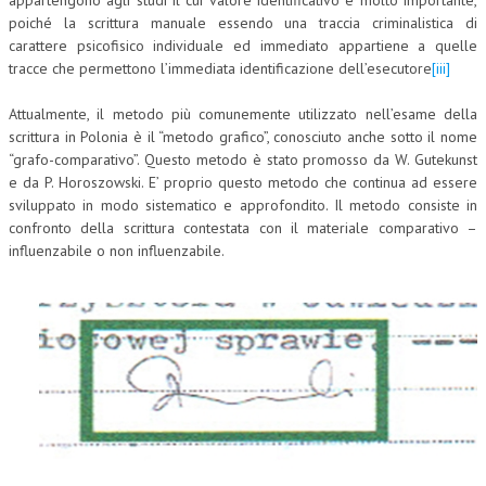
appartengono agli studi il cui valore identificativo è molto importante,
poiché la scrittura manuale essendo una traccia criminalistica di
COLLABORA CON NOI
carattere psicofisico individuale ed immediato appartiene a quelle
tracce che permettono l’immediata identificazione dell’esecutore
[iii]
ECONOMIA
Attualmente, il metodo più comunemente utilizzato nell’esame della
CORPORATE SOCIAL RESPONSIBILITY
scrittura in Polonia è il “metodo grafico”, conosciuto anche sotto il nome
“grafo-comparativo”. Questo metodo è stato promosso da W. Gutekunst
ECONOMIA DELL’ARTE
e da P. Horoszowski. E’ proprio questo metodo che continua ad essere
INTERNAZIONALIZZAZIONE
sviluppato in modo sistematico e approfondito. Il metodo consiste in
confronto della scrittura contestata con il materiale comparativo –
HUMAN RESOURCES
influenzabile o non influenzabile.
RISORSE UMANE
MARKETING
TREASURY IN FINANCIAL SERVICES
RISK MANAGEMENT
SVILUPPO SOSTENIBILE
PERSONA E CITTÀ