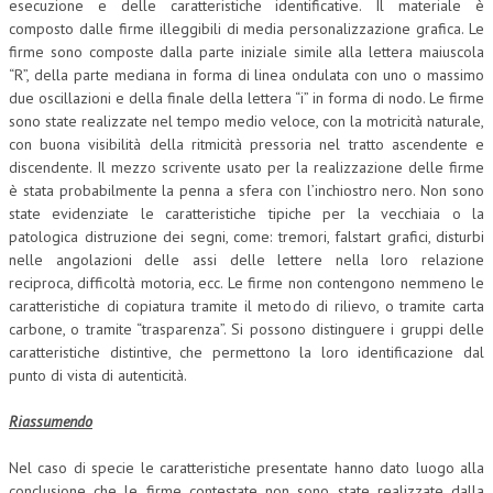
esecuzione e delle caratteristiche identificative. Il materiale è
composto dalle firme illeggibili di media personalizzazione grafica. Le
firme sono composte dalla parte iniziale simile alla lettera maiuscola
“R”, della parte mediana in forma di linea ondulata con uno o massimo
due oscillazioni e della finale della lettera “i” in forma di nodo. Le firme
sono state realizzate nel tempo medio veloce, con la motricità naturale,
con buona visibilità della ritmicità pressoria nel tratto ascendente e
discendente. Il mezzo scrivente usato per la realizzazione delle firme
è stata probabilmente la penna a sfera con l’inchiostro nero. Non sono
state evidenziate le caratteristiche tipiche per la vecchiaia o la
patologica distruzione dei segni, come: tremori, falstart grafici, disturbi
nelle angolazioni delle assi delle lettere nella loro relazione
reciproca, difficoltà motoria, ecc. Le firme non contengono nemmeno le
caratteristiche di copiatura tramite il metodo di rilievo, o tramite carta
carbone, o tramite “trasparenza”. Si possono distinguere i gruppi delle
caratteristiche distintive, che permettono la loro identificazione dal
punto di vista di autenticità.
Riassumendo
Nel caso di specie le caratteristiche presentate hanno dato luogo alla
conclusione che le firme contestate non sono state realizzate dalla