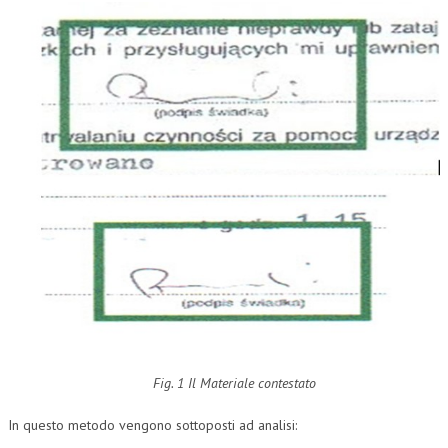
L’UMANISTA
DIRITTO
DIRITTO PENALE D’IMPRESA
DIRITTO DEL LAVORO
DIRITTO DEL WEB
DIRITTO DELLE IMPRESE IN CRISI
CRIMINOLOGIA E CRIMINALISTICA
SICUREZZA SUL LAVORO
FISCO
DIRITTO TRIBUTARIO
Fig. 1 Il Materiale contestato
FISCALITÀ INTERNAZIONALE
In questo metodo vengono sottoposti ad analisi:
TAX RISK MANAGEMENT