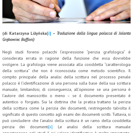
CORSI CE.S.E.D.
ARCHIVIO CORSI 2015
DIVENTA SOCIO
(di Katarzyna Liżyńska
[i]
–
Traduzione dalla lingua polacca di Jolanta
Grębowiec Baffoni)
BROCHURE CE.S.E.D.
Negli studi forensi polacchi l’espressione “perizia grafologica” è
LA RIVISTA
considerata errata in ragione della funzione che essa dovrebbe
svolgere. La grafologia viene associata alla cosiddetta “caratterologia
LA RIVISTA
della scrittura” che non è riconosciuta come metodo scientifico. Il
compito principale della analisi della scrittura nel processo penale
COMITATO SCIENTIFICO
polacco è l’identificazione di una persona sulla base della sua scrittura
COMITATO EDITORIALE
manuale, limitandosi, di conseguenza, all’opinione se una persona è
l’autore del manoscritto o meno – se il documento presentato è
REDAZIONE
autentico o forgiato. Sia la dottrina che la pratica trattano la perizia
della scrittura come la perizia dei documenti, restringendo talvolta il
PEER REVIEW
significato di questo concetto agli esami dei documenti scritti. Tuttavia, si
può concludere che l’analisi della scrittura è un ramo della cosiddetta
CODICE ETICO
perizia dei documenti
[ii]
. Le analisi della scrittura manuale
AUTORI