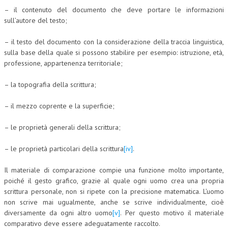
– il contenuto del documento che deve portare le informazioni
CRIMINOLOGIA TRIBUTARIA
sull’autore del testo;
CFC E PARADISI FISCALI
– il testo del documento con la considerazione della traccia linguistica,
sulla base della quale si possono stabilire per esempio: istruzione, età,
TRANSFER PRICING
professione, appartenenza territoriale;
PRASSI
– la topografia della scrittura;
AMMINISTRATIVA
– il mezzo coprente e la superficie;
TRIBUTARIA
– le proprietà generali della scrittura;
GIURISPRUDENZA
EUROPEA
– le proprietà particolari della scrittura
[iv]
.
COSTITUZIONALE
Il materiale di comparazione compie una funzione molto importante,
poiché il gesto grafico, grazie al quale ogni uomo crea una propria
CIVILE
scrittura personale, non si ripete con la precisione matematica. L’uomo
non scrive mai ugualmente, anche se scrive individualmente, cioè
TRIBUTARIA
diversamente da ogni altro uomo
[v]
. Per questo motivo il materiale
PENALE
comparativo deve essere adeguatamente raccolto.