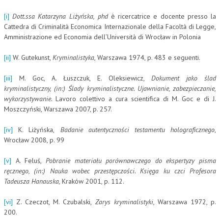
[i]
Dott.ssa Katarzyna Liżyńska,
phd
è ricercatrice e docente presso la
Cattedra di Criminalità Economica Internazionale della Facoltà di Legge,
Amministrazione ed Economia dell’Università di Wrocław in Polonia
[ii]
W. Gutekunst,
Kryminalistyka,
Warszawa 1974, p. 483 e seguenti.
[iii]
M. Goc, A. Łuszczuk, E. Oleksiewicz,
Dokument jako ślad
kryminalistyczny, (in:) Ślady kryminalistyczne. Ujawnianie, zabezpieczanie,
wykorzystywanie.
Lavoro colettivo a cura scientifica di M. Goc e di J.
Moszczyński, Warszawa 2007, p. 257.
[iv]
K. Liżyńska,
Badanie autentyczności testamentu holograficznego
,
Wrocław 2008, p. 99
[v]
A. Feluś,
Pobranie materiału porównawczego do ekspertyzy pisma
ręcznego, (in:) Nauka wobec przestępczości. Księga ku czci Profesora
Tadeusza Hanauska,
Kraków 2001, p. 112.
[vi]
Z. Czeczot, M. Czubalski,
Zarys kryminalistyki,
Warszawa 1972, p.
200.