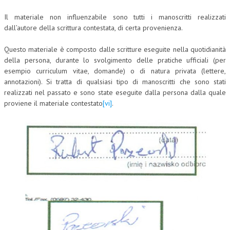
NEWS
Il materiale non influenzabile sono tutti i manoscritti realizzati
dall’autore della scrittura contestata, di certa provenienza.
ARCHIVIO EVENTI (FINO AL 2022)
Questo materiale è composto dalle scritture eseguite nella quotidianità
CORSI ENTI TERZI
della persona, durante lo svolgimento delle pratiche ufficiali (per
esempio curriculum vitae, domande) o di natura privata (lettere,
PUBBLICAZIONI
annotazioni). Si tratta di qualsiasi tipo di manoscritti che sono stati
realizzati nel passato e sono state eseguite dalla persona dalla quale
BOLLETTINO FINANZIAMENTI
proviene il materiale contestato
[vi]
.
TELEGRAM
DOCUMENTI
MANUALI E MONOGRAFIE
TESI DI LAUREA
MATERIALE DIDATTICO
INVITI E PROMOZIONI