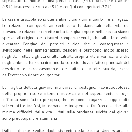
soprattutto: la morte di una persona cara (44%), delusione d’amore
(43%), insuccessi a scuola (43%) e conflitti con i genitori (37%).
La casa e la scuola sono due ambienti più vicini ai bambini e ai ragazzi.
Le relazioni con questi ambienti sono fondamentali nella vita dei
giovani. Le relazioni scorrette nella famiglia oppure nella scuola stanno
spesso all’origine dei disturbi comportamentali, che alla loro volta
diventano l’origine dei pensieri suicida, che di conseguenza si
sviluppano nelle immaginazioni, desideri e purtroppo molto spesso,
negli atti. Tuttavia gli atti di attentati alla propria vita si verificano anche
negli ambienti funzionanti in modo corretto, dove i fattori principali del
desiderio e successivamente del atto di morte suicida, nasce
dall’eccessivo rigore dei genitori.
La fragilità dell’età giovane, mancanza di sostegno, inconsapevolezza
delle proprie risorse interiori, necessarie nel superamento di ogni
difficoltà sono fattori principali, che rendono i ragazzi di oggi molto
vulnerabili e indifesi, impreparati e inesperti a far fronte anche alle
minime difficoltà della vita. I dati sulle tendenze suicida dei giovani
sono preoccupanti e allarmanti.
Dalle inchieste svolte dagli studenti della Scuola Universitaria di