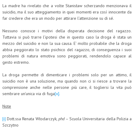
La madre ha rivelato che a volte Stanisław scherzando menzionava il
suicidio, ma il suo atteggiamento in quei momenti era così innocente da
far credere che era un modo per attirare l’attenzione su di sé.
Nessuno conosce i motivi della disperata decisione del ragazzo.
Tuttavia si può trarre l’ipotesi che in questo caso la droga è stata un
mezzo del suicidio e non la sua causa. E’ molto probabile che la droga
abbia peggiorato lo stato psichico del ragazzo, di conseguenza i suoi
problemi di natura emotiva sono peggiorati, rendendolo capace al
gesto estremo.
La droga permette di dimenticare i problemi solo per un attimo, il
suicidio non è una soluzione, ma quando non ci si riesce a trovare la
comprensione anche nelle persone più care, il togliersi la vita può
sembrare un’unica via di fuga
[x].
Note
[i]
Dott.ssa Renata Włodarczyk,
phd
– Scuola Universitaria della Polizia a
Szczytno