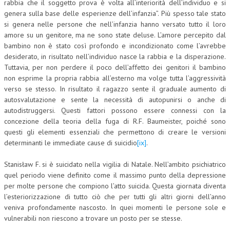
rabbia che il soggetto prova è volta all’interiorità dell’individuo e si
genera sulla base delle esperienze dell’infanzia”. Più spesso tale stato
si genera nelle persone che nell’infanzia hanno versato tutto il loro
amore su un genitore, ma ne sono state deluse. L’amore percepito dal
bambino non è stato così profondo e incondizionato come l’avrebbe
desiderato, in risultato nell’individuo nasce la rabbia e la disperazione.
Tuttavia, per non perdere il poco dell’affetto dei genitori il bambino
non esprime la propria rabbia all’esterno ma volge tutta l’aggressività
verso se stesso. In risultato il ragazzo sente il graduale aumento di
autosvalutazione e sente la necessità di autopunirsi o anche di
autodistruggersi. Questi fattori possono essere connessi con la
concezione della teoria della fuga di R.F. Baumeister, poiché sono
questi gli elementi essenziali che permettono di creare le versioni
determinanti le immediate cause di suicidio
[ix]
.
Stanisław F. si è suicidato nella vigilia di Natale. Nell’ambito psichiatrico
quel periodo viene definito come il massimo punto della depressione
per molte persone che compiono l’atto suicida. Questa giornata diventa
l’esteriorizzazione di tutto ciò che per tutti gli altri giorni dell’anno
veniva profondamente nascosto. In quei momenti le persone sole e
vulnerabili non riescono a trovare un posto per se stesse.