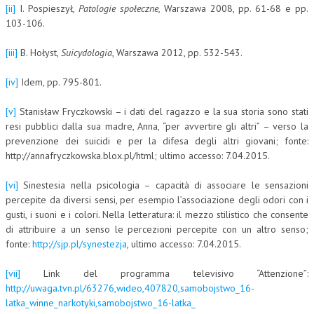
[ii]
I. Pospieszył,
Patologie społeczne,
Warszawa 2008, pp. 61-68 e pp.
103-106.
[iii]
B. Hołyst,
Suicydologia
, Warszawa 2012, pp. 532-543.
[iv]
Idem, pp. 795-801.
[v]
Stanisław Fryczkowski – i dati del ragazzo e la sua storia sono stati
resi pubblici dalla sua madre, Anna, “per avvertire gli altri” – verso la
prevenzione dei suicidi e per la difesa degli altri giovani; fonte:
http://annafryczkowska.blox.pl/html; ultimo accesso: 7.04.2015.
[vi]
Sinestesia nella psicologia – capacità di associare le sensazioni
percepite da diversi sensi, per esempio l’associazione degli odori con i
gusti, i suoni e i colori. Nella letteratura: il mezzo stilistico che consente
di attribuire a un senso le percezioni percepite con un altro senso;
fonte:
http://sjp.pl/synestezja
, ultimo accesso: 7.04.2015.
[vii]
Link del programma televisivo “Attenzione”:
http://uwaga.tvn.pl/63276,wideo,407820,samobojstwo_16-
latka_winne_narkotyki,samobojstwo_16-latka_