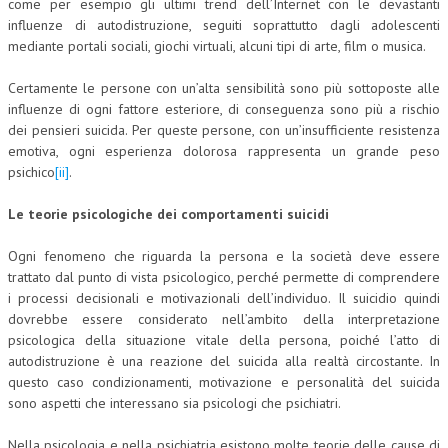
come per esempio gli ultimi trend dell’Internet con le devastanti
influenze di autodistruzione, seguiti soprattutto dagli adolescenti
NEWS
mediante portali sociali, giochi virtuali, alcuni tipi di arte, film o musica.
ARCHIVIO EVENTI (FINO AL 2022)
Certamente le persone con un’alta sensibilità sono più sottoposte alle
influenze di ogni fattore esteriore, di conseguenza sono più a rischio
CORSI ENTI TERZI
dei pensieri suicida. Per queste persone, con un’insufficiente resistenza
PUBBLICAZIONI
emotiva, ogni esperienza dolorosa rappresenta un grande peso
psichico
[ii]
.
BOLLETTINO FINANZIAMENTI
Le teorie psicologiche dei comportamenti suicidi
TELEGRAM
Ogni fenomeno che riguarda la persona e la società deve essere
trattato dal punto di vista psicologico, perché permette di comprendere
DOCUMENTI
i processi decisionali e motivazionali dell’individuo. Il suicidio quindi
dovrebbe essere considerato nell’ambito della interpretazione
MANUALI E MONOGRAFIE
psicologica della situazione vitale della persona, poiché l’atto di
TESI DI LAUREA
autodistruzione è una reazione del suicida alla realtà circostante. In
questo caso condizionamenti, motivazione e personalità del suicida
MATERIALE DIDATTICO
sono aspetti che interessano sia psicologi che psichiatri.
INVITI E PROMOZIONI
Nella psicologia e nella psichiatria esistono molte teorie delle cause di