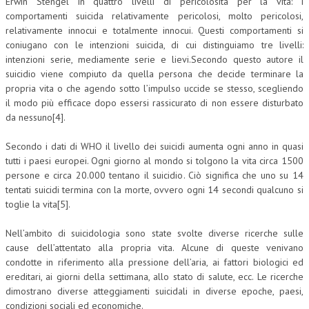
Erwin Stengel in quattro livelli di pericolosità per la vita: i
comportamenti suicida relativamente pericolosi, molto pericolosi,
relativamente innocui e totalmente innocui. Questi comportamenti si
coniugano con le intenzioni suicida, di cui distinguiamo tre livelli:
intenzioni serie, mediamente serie e lievi.Secondo questo autore il
suicidio viene compiuto da quella persona che decide terminare la
propria vita o che agendo sotto l’impulso uccide se stesso, scegliendo
il modo più efficace dopo essersi rassicurato di non essere disturbato
da nessuno[4].
Secondo i dati di WHO il livello dei suicidi aumenta ogni anno in quasi
tutti i paesi europei. Ogni giorno al mondo si tolgono la vita circa 1500
persone e circa 20.000 tentano il suicidio. Ciò significa che uno su 14
tentati suicidi termina con la morte, ovvero ogni 14 secondi qualcuno si
toglie la vita[5].
Nell’ambito di suicidologia sono state svolte diverse ricerche sulle
cause dell’attentato alla propria vita. Alcune di queste venivano
condotte in riferimento alla pressione dell’aria, ai fattori biologici ed
ereditari, ai giorni della settimana, allo stato di salute, ecc. Le ricerche
dimostrano diverse atteggiamenti suicidali in diverse epoche, paesi,
condizioni sociali ed economiche.