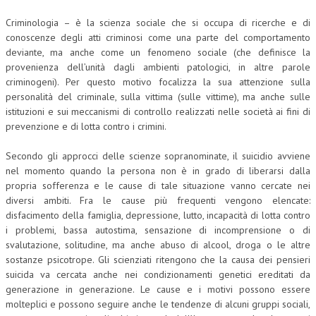
CRIMINOLOGIA TRIBUTARIA
Criminologia – è la scienza sociale che si occupa di ricerche e di
conoscenze degli atti criminosi come una parte del comportamento
CFC E PARADISI FISCALI
deviante, ma anche come un fenomeno sociale (che definisce la
provenienza dell’unità dagli ambienti patologici, in altre parole
TRANSFER PRICING
criminogeni). Per questo motivo focalizza la sua attenzione sulla
personalità del criminale, sulla vittima (sulle vittime), ma anche sulle
PRASSI
istituzioni e sui meccanismi di controllo realizzati nelle società ai fini di
AMMINISTRATIVA
prevenzione e di lotta contro i crimini.
TRIBUTARIA
Secondo gli approcci delle scienze sopranominate, il suicidio avviene
nel momento quando la persona non è in grado di liberarsi dalla
GIURISPRUDENZA
propria sofferenza e le cause di tale situazione vanno cercate nei
diversi ambiti. Fra le cause più frequenti vengono elencate:
EUROPEA
disfacimento della famiglia, depressione, lutto, incapacità di lotta contro
i problemi, bassa autostima, sensazione di incomprensione o di
COSTITUZIONALE
svalutazione, solitudine, ma anche abuso di alcool, droga o le altre
CIVILE
sostanze psicotrope. Gli scienziati ritengono che la causa dei pensieri
suicida va cercata anche nei condizionamenti genetici ereditati da
TRIBUTARIA
generazione in generazione. Le cause e i motivi possono essere
molteplici e possono seguire anche le tendenze di alcuni gruppi sociali,
PENALE