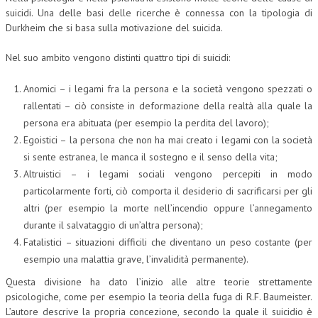
suicidi. Una delle basi delle ricerche è connessa con la tipologia di
Durkheim che si basa sulla motivazione del suicida.
Nel suo ambito vengono distinti quattro tipi di suicidi:
Anomici – i legami fra la persona e la società vengono spezzati o
rallentati – ciò consiste in deformazione della realtà alla quale la
persona era abituata (per esempio la perdita del lavoro);
Egoistici – la persona che non ha mai creato i legami con la società
si sente estranea, le manca il sostegno e il senso della vita;
Altruistici – i legami sociali vengono percepiti in modo
particolarmente forti, ciò comporta il desiderio di sacrificarsi per gli
altri (per esempio la morte nell’incendio oppure l’annegamento
durante il salvataggio di un’altra persona);
Fatalistici – situazioni difficili che diventano un peso costante (per
esempio una malattia grave, l’invalidità permanente).
Questa divisione ha dato l’inizio alle altre teorie strettamente
psicologiche, come per esempio la teoria della fuga di R.F. Baumeister.
L’autore descrive la propria concezione, secondo la quale il suicidio è