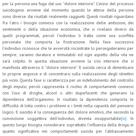
per la persona una fuga dal suo “dolore interiore”. L’inizio del processo
suicidogeno avviene dal momento quando le attese della persona
sono diverse dai risultati realmente raggiunti. Questi risultati riguardano
fra l’atro i bisogni connessi con la realizzazione delle ambizioni, dei
sentimenti o della situazione economica, che si rivelano diversi da
quelli programmati, perciò l’individuo li tratta come una sconfitta
personale che comporta la frustrazione. Nella fase successiva
l’individuo riconosce che le avversità riscontrate lo perseguiteranno per
sempre; saranno durature e immutabili ed ogni aspetto della vita ne
sarà colpito. In questa situazione avviene la crisi interiore che si
manifesta attraverso il “dolore interiore”. Il suicida cerca di dimenticare
le proprie angosce e di concentrarsi sulla realizzazione degli obiettivi
più vicini. Questa fase si caratterizza per un indebolimento del controllo
degli impulsi, perciò rappresenta il rischio di comportamenti connessi
con l’uso di droghe, alcool o altri stupefacenti che generano la
dipendenza dell’organismo. In risultato la dipendenza comporta le
difficoltà di lotta contro i problemi e i limiti nella capacità del pensiero
logico. Il suicidio è la conseguenza del dolore emotivo, che secondo la
convinzione soggettiva dell’individuo, diventa insopportabile
[iii]
. In
questo luogo bisogna considerare soprattutto l’influenza della droga, in
quanto significativa nei comportamenti suicida per l’abbassamento