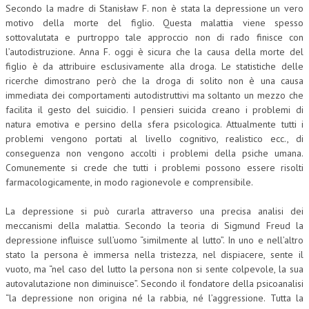
Secondo la madre di Stanisław F. non è stata la depressione un vero
motivo della morte del figlio. Questa malattia viene spesso
sottovalutata e purtroppo tale approccio non di rado finisce con
l’autodistruzione. Anna F. oggi è sicura che la causa della morte del
figlio è da attribuire esclusivamente alla droga. Le statistiche delle
ricerche dimostrano però che la droga di solito non è una causa
immediata dei comportamenti autodistruttivi ma soltanto un mezzo che
facilita il gesto del suicidio. I pensieri suicida creano i problemi di
natura emotiva e persino della sfera psicologica. Attualmente tutti i
problemi vengono portati al livello cognitivo, realistico ecc., di
conseguenza non vengono accolti i problemi della psiche umana.
Comunemente si crede che tutti i problemi possono essere risolti
farmacologicamente, in modo ragionevole e comprensibile.
La depressione si può curarla attraverso una precisa analisi dei
meccanismi della malattia. Secondo la teoria di Sigmund Freud la
depressione influisce sull’uomo “similmente al lutto”. In uno e nell’altro
stato la persona è immersa nella tristezza, nel dispiacere, sente il
vuoto, ma “nel caso del lutto la persona non si sente colpevole, la sua
autovalutazione non diminuisce”. Secondo il fondatore della psicoanalisi
“la depressione non origina né la rabbia, né l’aggressione. Tutta la