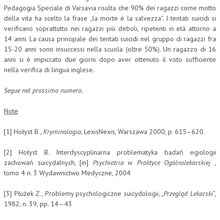
Pedagogia Speciale di Varsavia risulta che 90% dei ragazzi come motto
della vita ha scelto la frase „la morte è la salvezza”. I tentati suicidi si
verificano soprattutto nei ragazzi più deboli, ripetenti in età attorno a
14 anni. La causa principale dei tentati suicidi nel gruppo di ragazzi fra
15-20 anni sono insuccessi nella scuola (oltre 50%). Un ragazzo di 16
anni si è impiccato due giorni dopo aver ottenuto il voto sufficiente
nella verifica di lingua inglese.
Segue nel prossimo numero.
Note
[1] Hołyst B.,
Kryminologia
, LexisNexis, Warszawa 2000, p. 615–620.
[2] Hołyst B. Interdyscyplinarna problematyka badań egiologii
zachowań suicydalnych, [in]
Psychiatria w Praktyce Ogólnolekarskiej
,
tomo 4 n. 3 Wydawnictwo Medyczne, 2004
[3] Płużek Z., Problemy psychologiczne suicydologii, „
Przegląd Lekarski
”,
1982, n. 39, pp. 14—43