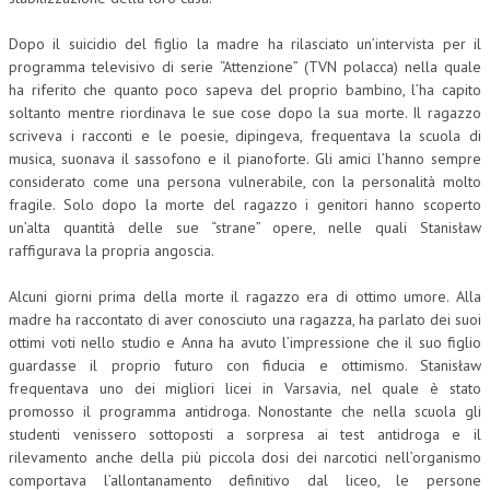
Dopo il suicidio del figlio la madre ha rilasciato un’intervista per il
programma televisivo di serie “Attenzione” (TVN polacca) nella quale
ha riferito che quanto poco sapeva del proprio bambino, l’ha capito
soltanto mentre riordinava le sue cose dopo la sua morte. Il ragazzo
scriveva i racconti e le poesie, dipingeva, frequentava la scuola di
musica, suonava il sassofono e il pianoforte. Gli amici l’hanno sempre
considerato come una persona vulnerabile, con la personalità molto
fragile. Solo dopo la morte del ragazzo i genitori hanno scoperto
un’alta quantità delle sue “strane” opere, nelle quali Stanisław
raffigurava la propria angoscia.
Alcuni giorni prima della morte il ragazzo era di ottimo umore. Alla
madre ha raccontato di aver conosciuto una ragazza, ha parlato dei suoi
ottimi voti nello studio e Anna ha avuto l’impressione che il suo figlio
guardasse il proprio futuro con fiducia e ottimismo. Stanisław
frequentava uno dei migliori licei in Varsavia, nel quale è stato
promosso il programma antidroga. Nonostante che nella scuola gli
studenti venissero sottoposti a sorpresa ai test antidroga e il
rilevamento anche della più piccola dosi dei narcotici nell’organismo
comportava l’allontanamento definitivo dal liceo, le persone