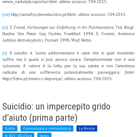
winne_narkotyki,reportaz.html; ultimo accesso: 7.04.2015.
[viii]
http://annafryczkowska.blox.pl/html; ultimo accesso: 7.04.2015.
[ix]
Z. Freud,
Vorlesungen zur Einführung in die Psychoanalyse,
Tsd. Biogr.
Nachw. Von Peter Gay Fischer, Frankfurt 1994, E. Fromm,
Anatomia
ludzkiej destrukcyjności
, Poznań 1998, Wyd. Rebis.
[x]
Il suicidio è “come addormentare il cane che in quel momento
soffre, ma il quale si può ancora curare. Semplicemente non è una
soluzione. Il valore è la lotta per la sua salute e non l’anestesia
radicale di una sofferenza potenzialmente passeggera;
fonte:
http://3dno.pl/smierc-i-depresja/; ultimo accesso: 7.04.2015.
Suicidio: un impercepito grido
d’aiuto (prima parte)
Diritto
Criminologia e criminalistica
La Rivista
N. 013 - 05/2014
News