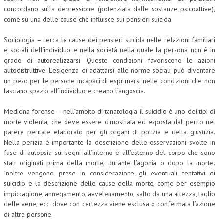
concordano sulla depressione (potenziata dalle sostanze psicoattive),
L’UMANISTA
come su una delle cause che influisce sui pensieri suicida.
DIRITTO
Sociologia – cerca le cause dei pensieri suicida nelle relazioni familiari
e sociali dell’individuo e nella società nella quale la persona non è in
DIRITTO PENALE D’IMPRESA
grado di autorealizzarsi. Queste condizioni favoriscono le azioni
autodistruttive. L’esigenza di adattarsi alle norme sociali può diventare
DIRITTO DEL LAVORO
un peso per le persone incapaci di esprimersi nelle condizioni che non
DIRITTO DEL WEB
lasciano spazio all’individuo e creano l’angoscia.
DIRITTO DELLE IMPRESE IN CRISI
Medicina forense – nell’ambito di tanatologia il suicidio è uno dei tipi di
morte violenta, che deve essere dimostrata ed esposta dal perito nel
CRIMINOLOGIA E CRIMINALISTICA
parere peritale elaborato per gli organi di polizia e della giustizia.
Nella perizia è importante la descrizione delle osservazioni svolte in
SICUREZZA SUL LAVORO
fase di autopsia sui segni all’interno e all’esterno del corpo che sono
FISCO
stati originati prima della morte, durante l’agonia o dopo la morte.
Inoltre vengono prese in considerazione gli eventuali tentativi di
DIRITTO TRIBUTARIO
suicidio e la descrizione delle cause della morte, come per esempio
impiccagione, annegamento, avvelenamento, salto da una altezza, taglio
FISCALITÀ INTERNAZIONALE
delle vene, ecc. dove con certezza viene esclusa o confermata l’azione
di altre persone.
TAX RISK MANAGEMENT