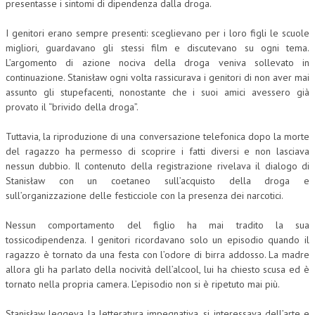
presentasse i sintomi di dipendenza dalla droga.
I genitori erano sempre presenti: sceglievano per i loro figli le scuole
migliori, guardavano gli stessi film e discutevano su ogni tema.
L’argomento di azione nociva della droga veniva sollevato in
continuazione. Stanisław ogni volta rassicurava i genitori di non aver mai
assunto gli stupefacenti, nonostante che i suoi amici avessero già
provato il “brivido della droga”.
Tuttavia, la riproduzione di una conversazione telefonica dopo la morte
del ragazzo ha permesso di scoprire i fatti diversi e non lasciava
nessun dubbio. Il contenuto della registrazione rivelava il dialogo di
Stanisław con un coetaneo sull’acquisto della droga e
sull’organizzazione delle festicciole con la presenza dei narcotici.
Nessun comportamento del figlio ha mai tradito la sua
tossicodipendenza. I genitori ricordavano solo un episodio quando il
ragazzo è tornato da una festa con l’odore di birra addosso. La madre
allora gli ha parlato della nocività dell’alcool, lui ha chiesto scusa ed è
tornato nella propria camera. L’episodio non si è ripetuto mai più.
Stanisław leggeva la letteratura impegnativa, si interessava dell’arte e