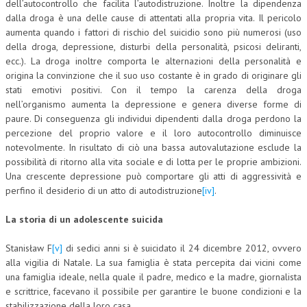
dell’autocontrollo che facilita l’autodistruzione. Inoltre la dipendenza
dalla droga è una delle cause di attentati alla propria vita. Il pericolo
aumenta quando i fattori di rischio del suicidio sono più numerosi (uso
della droga, depressione, disturbi della personalità, psicosi deliranti,
ecc.). La droga inoltre comporta le alternazioni della personalità e
origina la convinzione che il suo uso costante è in grado di originare gli
stati emotivi positivi. Con il tempo la carenza della droga
nell’organismo aumenta la depressione e genera diverse forme di
paure. Di conseguenza gli individui dipendenti dalla droga perdono la
percezione del proprio valore e il loro autocontrollo diminuisce
notevolmente. In risultato di ciò una bassa autovalutazione esclude la
possibilità di ritorno alla vita sociale e di lotta per le proprie ambizioni.
Una crescente depressione può comportare gli atti di aggressività e
perfino il desiderio di un atto di autodistruzione
[iv]
.
La storia di un adolescente suicida
Stanisław F
[v]
di sedici anni si è suicidato il 24 dicembre 2012, ovvero
alla vigilia di Natale. La sua famiglia è stata percepita dai vicini come
una famiglia ideale, nella quale il padre, medico e la madre, giornalista
e scrittrice, facevano il possibile per garantire le buone condizioni e la
stabilizzazione della loro casa.