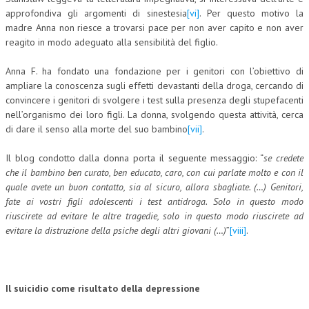
approfondiva gli argomenti di sinestesia
[vi]
. Per questo motivo la
madre Anna non riesce a trovarsi pace per non aver capito e non aver
reagito in modo adeguato alla sensibilità del figlio.
Anna F. ha fondato una fondazione per i genitori con l’obiettivo di
ampliare la conoscenza sugli effetti devastanti della droga, cercando di
convincere i genitori di svolgere i test sulla presenza degli stupefacenti
nell’organismo dei loro figli. La donna, svolgendo questa attività, cerca
di dare il senso alla morte del suo bambino
[vii]
.
Il blog condotto dalla donna porta il seguente messaggio: “
se credete
che il bambino ben curato, ben educato, caro, con cui parlate molto e con il
quale avete un buon contatto, sia al sicuro, allora sbagliate. (…) Genitori,
fate ai vostri figli adolescenti i test antidroga. Solo in questo modo
riuscirete ad evitare le altre tragedie, solo in questo modo riuscirete ad
evitare la distruzione della psiche degli altri giovani (…)
”
[viii]
.
Il suicidio come risultato della depressione