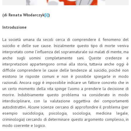
CORSI CE.S.E.D.
(di Renata Włodarczyk
[i]
)
ARCHIVIO CORSI 2015
Introduzione
DIVENTA SOCIO
La società umana da secoli cerca di comprendere il fenomeno del
BROCHURE CE.S.E.D.
suicidio e delle sue cause. Inizialmente questo tipo di morte veniva
interpretato come l’influenza del soprannaturale sui malati di mente, ma
LA RIVISTA
anche sugli uomini completamente sani. Queste credenze e
interpretazioni appartengono ormai alla storia, tuttavia anche oggi è
LA RIVISTA
difficile comprendere le cause delle tendenze al suicidio, poiché non
esistono le risposte comuni e non è possibile spiegarle in modo
COMITATO SCIENTIFICO
razionali. Ancora oggi è impossibile indicare un fattore concreto che in
COMITATO EDITORIALE
un certo momento della vita spinge l’uomo a prendere la decisione di
morire. Indubbiamente questo problema va considerato in modo
REDAZIONE
interdisciplinare, con la valutazione oggettiva dei comportamenti
autodistruttivi. Alcune scienze cercano di approfondire il problema (per
PEER REVIEW
esempio suicidologia, psicologia, sociologia, medicina legale,
criminologia) cercando di determinare questo argomento complesso, in
CODICE ETICO
modo coerente e logico.
AUTORI