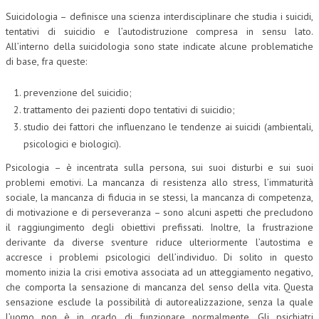
Suicidologia – definisce una scienza interdisciplinare che studia i suicidi,
COLLABORA CON NOI
tentativi di suicidio e l’autodistruzione compresa in sensu lato.
All’interno della suicidologia sono state indicate alcune problematiche
ECONOMIA
di base, fra queste:
CORPORATE SOCIAL RESPONSIBILITY
prevenzione del suicidio;
ECONOMIA DELL’ARTE
trattamento dei pazienti dopo tentativi di suicidio;
studio dei fattori che influenzano le tendenze ai suicidi (ambientali,
INTERNAZIONALIZZAZIONE
psicologici e biologici).
HUMAN RESOURCES
Psicologia – è incentrata sulla persona, sui suoi disturbi e sui suoi
problemi emotivi. La mancanza di resistenza allo stress, l’immaturità
RISORSE UMANE
sociale, la mancanza di fiducia in se stessi, la mancanza di competenza,
MARKETING
di motivazione e di perseveranza – sono alcuni aspetti che precludono
il raggiungimento degli obiettivi prefissati. Inoltre, la frustrazione
TREASURY IN FINANCIAL SERVICES
derivante da diverse sventure riduce ulteriormente l’autostima e
accresce i problemi psicologici dell’individuo. Di solito in questo
RISK MANAGEMENT
momento inizia la crisi emotiva associata ad un atteggiamento negativo,
che comporta la sensazione di mancanza del senso della vita. Questa
SVILUPPO SOSTENIBILE
sensazione esclude la possibilità di autorealizzazione, senza la quale
l’uomo non è in grado di funzionare normalmente. Gli psichiatri
PERSONA E CITTÀ