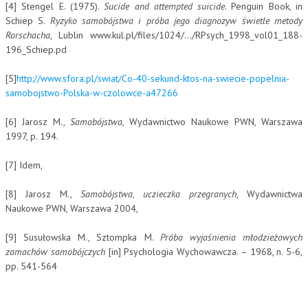
[4] Stengel E. (1975).
Sucide and attempted suicide
. Penguin Book, in
Schiep S.
Ryzyko samobójstwa i próba jego diagnozyw świetle metody
Rorschacha
, Lublin www.kul.pl/files/1024/…/RPsych_1998_vol01_188-
196_Schiep.pd
[5]
http://www.sfora.pl/swiat/Co-40-sekund-ktos-na-swiecie-popelnia-
samobojstwo-Polska-w-czolowce-a47266
[6] Jarosz M.,
Samobójstwa
, Wydawnictwo Naukowe PWN, Warszawa
1997, p. 194.
[7] Idem,
[8] Jarosz M.,
Samobójstwa, uczieczka przegranych
, Wydawnictwa
Naukowe PWN, Warszawa 2004,
[9] Susułowska M., Sztompka M.
Próba wyjaśnienia młodzieżowych
zamachów samobójczych
[in] Psychologia Wychowawcza. – 1968, n. 5-6,
pp. 541-564