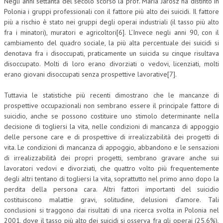
Negli anni settanta del secolo scorso la prof. Maria Jarosz ha distinto in
Polonia i gruppi professionali con il fattore più alto dei suicidi. Il fattore
più a rischio è stato nei gruppi degli operai industriali (il tasso più alto
fra i minatori), muratori e agricoltori[6]. L’Invece negli anni 90, con il
cambiamento del quadro sociale, la più alta percentuale dei suicidi si
denotava fra i disoccupati, praticamente un suicida su cinque risultava
disoccupato. Molti di loro erano divorziati o vedovi, licenziati, molti
erano giovani disoccupati senza prospettive lavorative[7].
Tuttavia le statistiche più recenti dimostrano che le mancanze di
prospettive occupazionali non sembrano essere il principale fattore di
suicidio, anche se possono costituire uno stimolo determinante nella
decisione di togliersi la vita, nelle condizioni di mancanza di appoggio
delle persone care e di prospettive di irrealizzabilità dei progetti di
vita. Le condizioni di mancanza di appoggio, abbandono e le sensazioni
di irrealizzabilità dei propri progetti, sembrano gravare anche sui
lavoratori vedovi e divorziati, che quattro volto più frequentemente
degli altri tentano di togliersi la vita, soprattutto nel primo anno dopo la
perdita della persona cara. Altri fattori importanti del suicidio
costituiscono malattie gravi, solitudine, delusioni d’amore. Tali
conclusioni si traggono dai risultati di una ricerca svolta in Polonia nel
2001, dove il tasso più alto dei suicidi si osserva fra gli operai (25,6%),