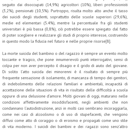
seguito dai disoccupati (14,9%) agricoltori (10%), liberi professionisti
(3,2%), pensionati (10,5%). Purtroppo, risulta molto alto anche il tasso
dei suicidi degli studenti, soprattutto delle scuole superiori (29,6%),
medie ed elementari (5.4%), mentre la percentuale fra gli studenti
universitari è più bassa (0,8%), ciò potrebbe essere spiegato dal fatto
di poter scegliere e realizzare gli studi di proprio interesse, costruendo
in questo modo la fiducia nel futuro e nelle proprie risorse[8].
La morte suicida del bambino o del ragazzo è sempre un evento molto
toccante e tragico, che pone innumerevoli punti interrogativi, sensi di
colpa per non aver percepito il disagio e il grido di aiuto del giovane.
Di solito l’atto suicida dei minorenni è il risultato di sempre più
frequente sensazione di isolamento, di mancanza di tempo dei genitori,
di indebolimento delle relazioni familiari e ambientali, incapacità di
accettazione delle situazioni di vita in risultato delle difficoltà a scuola
oppure di una delusione d’amore. Molti giovani di oggi, maturano nelle
condizioni affettivamente insoddisfacenti, negli ambienti che non
condannano l’autodistruzione, anzi in molti casi sembrano incoraggiarla,
come nei casi di alcoolismo o di uso di stupefacenti, che vengono
diffusi come atto di coraggio o di eroismo e propagati come uno stile
di vita moderno. I suicidi dei bambini e dei ragazzi sono senz’altro