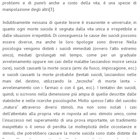
problemi e di punirli anche a costo della vita, è una specie di
manipolazione degli altri[3].
Indubbiamente nessuna di queste teorie è esauriente e universale, in
quanto ogni morte suicida è segnata dalla vita unica e irrepetibile e
dalle situazioni irrepetibili. Di conseguenza le cause dei suicidi possono
essere diverse, ma anche le loro tipologie sono diverse. Nella
psicologia vengono distinti i suicidi immediati (ovvero l’atto estremo
unico), mediati (prolungati nel tempo, come per un graduale
avvelenamento oppure nei casi delle malattie lasciandosi morire senza
cure), suicidi causanti la morte sicura (armi da fuoco, impiccagione, ecc.)
e suicidi causanti la morte probabile (tentati suicidi, lasciandosi nelle
mani del destino, utilizzando le „tecniche” di morte lenta –
avvelenamento con i farmaci o con il gas, ecc.). I tentativi dei suicidi,
quindi, si iscrivono nella dimensione più ampia di quelle descritte dalle
statistiche e nelle ricerche psicologiche. Molto spesso l’atto del suicidio
„matura” attraverso diversi stimoli, ma non sono isolati i casi
dell’attentato alla propria vita in risposta ad uno stimolo unico, come
l’insuccesso nel superamento di una prova importante, un tradimento
inaspettato o il senso di perdita. Le molteplicità delle circostanze e
stimoli, che potrebbero causare la morte suicida sono state distinte da