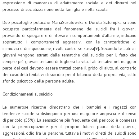
espressione di mancanza di adattamento sociale e dei disturbi nel
processo di socializzazione nella famiglia e nella scuola.
Due psicologhe polacche MariaSusułowska e Dorota Sztompka si sono
occupate particolarmente del fenomeno dei suicidi fra i giovani,
provando di spiegare e di rilevare i comportamenti d’allarme, indicano
soprattutto i comportamenti aggressivi, con le caratteristiche di
inimicizia e di inquietudine, rivolti contro se stessi[9]. Secondo le autrici i
giovani vengono attratti dalle tematiche del suicidio per il fatto che
sempre più giovani tentano di togliersi la vita. Tali tentativi nel maggior
parte dei casi devono essere trattati come il grido di aiuto, al contrario
dei cosiddetti tentativi di suicidio per il bilancio della propria vita, sullo
sfondo psicotico delle persone adulte.
Condizionamenti al suicidio
Le numerose ricerche dimostrano che i bambini e i ragazzi con
tendenze suicide si distinguono per una maggiore angoscia e il senso
di pericolo (53%). La sensazione più frequente del pericolo è connessa
con la preoccupazione per il proprio futuro, paura della guerra,
aggressioni, odio fra le persone, tuttavia i motivi diretti dei suicidi sono