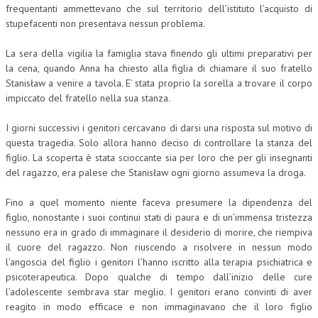
frequentanti ammettevano che sul territorio dell’istituto l’acquisto di
stupefacenti non presentava nessun problema.
La sera della vigilia la famiglia stava finendo gli ultimi preparativi per
la cena, quando Anna ha chiesto alla figlia di chiamare il suo fratello
Stanisław a venire a tavola. E’ stata proprio la sorella a trovare il corpo
impiccato del fratello nella sua stanza.
I giorni successivi i genitori cercavano di darsi una risposta sul motivo di
questa tragedia. Solo allora hanno deciso di controllare la stanza del
figlio. La scoperta è stata scioccante sia per loro che per gli insegnanti
del ragazzo, era palese che Stanisław ogni giorno assumeva la droga.
Fino a quel momento niente faceva presumere la dipendenza del
figlio, nonostante i suoi continui stati di paura e di un’immensa tristezza
nessuno era in grado di immaginare il desiderio di morire, che riempiva
il cuore del ragazzo. Non riuscendo a risolvere in nessun modo
l’angoscia del figlio i genitori l’hanno iscritto alla terapia psichiatrica e
psicoterapeutica. Dopo qualche di tempo dall’inizio delle cure
l’adolescente sembrava star meglio. I genitori erano convinti di aver
reagito in modo efficace e non immaginavano che il loro figlio