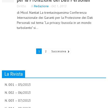
Diritto
di
Redazione
-
Oct 1, 2013
NEWS
di Micol Nantiat La trentacinquesima Conferenza
Internazionale dei Garanti per la Protezione dei Dati
ARCHIVIO EVENTI (FINO AL 2022)
Personali sul tema “La privacy: bussola in un mondo
CORSI ENTI TERZI
turbolento" si...
PUBBLICAZIONI
BOLLETTINO FINANZIAMENTI
1
2
Successiva
TELEGRAM
DOCUMENTI
La Rivista
MANUALI E MONOGRAFIE
N. 001 – 05/2013
TESI DI LAUREA
N. 002 – 06/2013
MATERIALE DIDATTICO
N. 003 – 07/2013
INVITI E PROMOZIONI