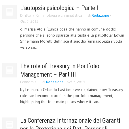
L'autopsia psicologica – Parte II
CRIMINOLOGIA TRIBUTARIA
Diritto
Criminologia e criminalistica
di
Redazione
-
CFC E PARADISI FISCALI
Oct 1, 2013
di Marisa Aloia “L’unica cosa che hanno in comune dodici
TRANSFER PRICING
persone che si sono sparate alla testa è la pallottola” Edwin
PRASSI
Shneimann Moretti definisce il suicidio “un’irascibilità rivolta
verso se...
AMMINISTRATIVA
TRIBUTARIA
The role of Treasury in Portfolio
GIURISPRUDENZA
Management – Part III
Economia
di
Redazione
-
Oct 1, 2013
EUROPEA
by Leonardo Orlando Last time we explained how Treasury
COSTITUZIONALE
role can become crucial in the portfolio management,
highlighting the four main pillars where it can...
CIVILE
TRIBUTARIA
La Conferenza Internazionale dei Garanti
PENALE
per la Protezione dei Dati Personali