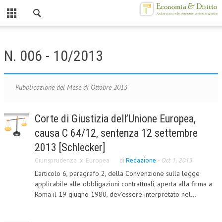
Chiuso
HOME
N. 006 - 10/2013
CHI SIAMO
MISSION
Pubblicazione del Mese di Ottobre 2013
CONTATTI
Corte di Giustizia dell’Unione Europea,
CENTRO STUDI
causa C 64/12, sentenza 12 settembre
ATTO COSTITUTIVO E STATUTO
2013 [Schlecker]
Giurisprudenza
Europea
di
Redazione
-
Oct 1, 2013
ORGANIZZAZIONE
L’articolo 6, paragrafo 2, della Convenzione sulla legge
OBIETTIVI
applicabile alle obbligazioni contrattuali, aperta alla firma a
Roma il 19 giugno 1980, dev’essere interpretato nel...
DIREZIONE SCIENTIFICA
ALTA FORMAZIONE