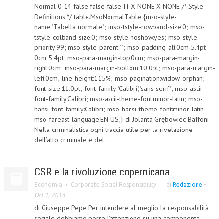
Normal 0 14 false false false IT X-NONE X-NONE /* Style
Definitions */ table.MsoNormalTable {mso-style-
COLLABORA CON NOI
name:"Tabella normale"; mso-tstyle-rowband-size:0; mso-
ECONOMIA
tstyle-colband-size:0; mso-style-noshow:yes; mso-style-
priority:99; mso-style-parent:""; mso-padding-alt:0cm 5.4pt
CORPORATE SOCIAL RESPONSIBILITY
0cm 5.4pt; mso-para-margin-top:0cm; mso-para-margin-
right:0cm; mso-para-margin-bottom:10.0pt; mso-para-margin-
ECONOMIA DELL’ARTE
left:0cm; line-height:115%; mso-pagination:widow-orphan;
font-size:11.0pt; font-family:"Calibri","sans-serif"; mso-ascii-
INTERNAZIONALIZZAZIONE
font-family:Calibri; mso-ascii-theme-font:minor-latin; mso-
HUMAN RESOURCES
hansi-font-family:Calibri; mso-hansi-theme-font:minor-latin;
mso-fareast-language:EN-US;} di Jolanta Grębowiec Baffoni
RISORSE UMANE
Nella criminalistica ogni traccia utile per la rivelazione
dell’atto criminale e del...
MARKETING
TREASURY IN FINANCIAL SERVICES
CSR e la rivoluzione copernicana
RISK MANAGEMENT
Economia
Corporate Social Responsibility
di
Redazione
-
Oct 1, 2013
SVILUPPO SOSTENIBILE
di Giuseppe Pepe Per intendere al meglio la responsabilità
PERSONA E CITTÀ
sociale dobbiamo porre l’attenzione su una componente