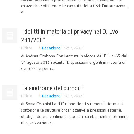
chiave che sottintende le capacità della CSR: l’informazione,
L’UMANISTA
o...
DIRITTO
I delitti in materia di privacy nel D. Lvo
DIRITTO PENALE D’IMPRESA
231/2001
DIRITTO DEL LAVORO
Diritto
di
Redazione
-
Oct 1, 2013
DIRITTO DEL WEB
di Andrea Orabona Con l’entrata in vigore del D.L. n. 63 del
14 agosto 2013 recante “Disposizioni urgenti in materia di
DIRITTO DELLE IMPRESE IN CRISI
sicurezza e per il...
CRIMINOLOGIA E CRIMINALISTICA
La sindrome del burnout
SICUREZZA SUL LAVORO
Diritto
di
Redazione
-
Oct 1, 2013
FISCO
di Sonia Cecchini La diffusione degli strumenti informatici
DIRITTO TRIBUTARIO
sottopone le strutture organizzative a pressioni esterne,
obbligandole a continui e repentini cambiamenti in termini di
FISCALITÀ INTERNAZIONALE
riorganizzazione,...
TAX RISK MANAGEMENT