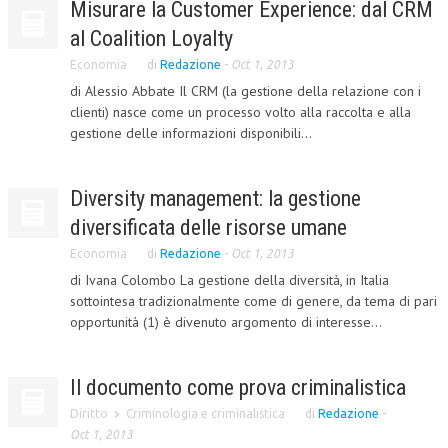
Misurare la Customer Experience: dal CRM
CORSI CE.S.E.D.
al Coalition Loyalty
Economia
ARCHIVIO CORSI 2015
di
Redazione
-
Oct 1, 2013
di Alessio Abbate Il CRM (la gestione della relazione con i
DIVENTA SOCIO
clienti) nasce come un processo volto alla raccolta e alla
gestione delle informazioni disponibili...
BROCHURE CE.S.E.D.
LA RIVISTA
Diversity management: la gestione
diversificata delle risorse umane
LA RIVISTA
Economia
di
Redazione
-
Oct 1, 2013
COMITATO SCIENTIFICO
di Ivana Colombo La gestione della diversità, in Italia
COMITATO EDITORIALE
sottointesa tradizionalmente come di genere, da tema di pari
opportunità (1) è divenuto argomento di interesse...
REDAZIONE
PEER REVIEW
Il documento come prova criminalistica
CODICE ETICO
Diritto
Criminologia e criminalistica
di
Redazione
-
Oct 1, 2013
AUTORI