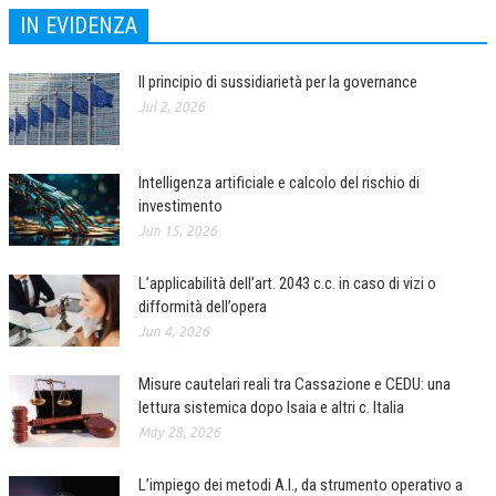
IN EVIDENZA
COLLABORA CON NOI
Il principio di sussidiarietà per la governance
ECONOMIA
Jul 2, 2026
CORPORATE SOCIAL RESPONSIBILITY
ECONOMIA DELL’ARTE
Intelligenza artificiale e calcolo del rischio di
INTERNAZIONALIZZAZIONE
investimento
Jun 15, 2026
HUMAN RESOURCES
L’applicabilità dell’art. 2043 c.c. in caso di vizi o
RISORSE UMANE
difformità dell’opera
MARKETING
Jun 4, 2026
TREASURY IN FINANCIAL SERVICES
Misure cautelari reali tra Cassazione e CEDU: una
lettura sistemica dopo Isaia e altri c. Italia
RISK MANAGEMENT
May 28, 2026
SVILUPPO SOSTENIBILE
L’impiego dei metodi A.I., da strumento operativo a
PERSONA E CITTÀ