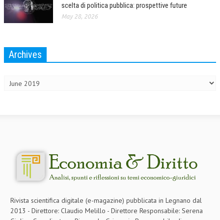
scelta di politica pubblica: prospettive future
L’UMANISTA
May 28, 2026
DIRITTO
Archives
DIRITTO PENALE D’IMPRESA
Archives
DIRITTO DEL LAVORO
DIRITTO DEL WEB
DIRITTO DELLE IMPRESE IN CRISI
CRIMINOLOGIA E CRIMINALISTICA
SICUREZZA SUL LAVORO
FISCO
DIRITTO TRIBUTARIO
FISCALITÀ INTERNAZIONALE
Rivista scientifica digitale (e-magazine) pubblicata in Legnano dal
2013 - Direttore: Claudio Melillo - Direttore Responsabile: Serena
TAX RISK MANAGEMENT