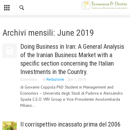
Chiuso
HOME
Archivi mensili: June 2019
CHI SIAMO
Doing Business in Iran: A General Analysis
MISSION
of the Iranian Business Market with a
CONTATTI
specific section concerning the Italian
Investments in the Country.
CENTRO STUDI
Economia
di
Redazione
-
Jun 1, 2019
ATTO COSTITUTIVO E STATUTO
di Giovanni Coppola PhD Student in Management and
Economics – Università degli Studi di Padova e Alessandro
ORGANIZZAZIONE
Spada C.E.O. VRV Group e Vice-Presidente Assolombarda
Milano...
OBIETTIVI
DIREZIONE SCIENTIFICA
Il corrispettivo incassato prima del 2006
ALTA FORMAZIONE