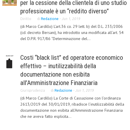
per la cessione della clientela di uno studio
CORSI CE.S.E.D.
professionale è un “reddito diverso”
Diritto
ARCHIVIO CORSI 2015
di
Redazione
-
Jun 1, 2019
(di Marco Cardillo) L’art.36 co. 29 lett. b) del D.L. 233/2006
DIVENTA SOCIO
(cd. decreto Bersani), ha introdotto una modificata all’art. 54
del D.P.R. 917/86 “Determinazione del...
BROCHURE CE.S.E.D.
LA RIVISTA
Costi “black list” ed operatore economico
effettivo – inutilizzabilità della
LA RIVISTA
documentazione non esibita
COMITATO SCIENTIFICO
all’Amministrazione Finanziaria
COMITATO EDITORIALE
Giurisprudenza
di
Redazione
-
Jun 1, 2019
REDAZIONE
(di Marco Cardillo) La Corte di Cassazione con l’ordinanza
2613/2019 del 30/01/2019, ribadisce l’inutilizzabilità della
PEER REVIEW
documentazione non esibita all'Amministrazione Finanziaria
che ne aveva fatto esplicita...
CODICE ETICO
AUTORI