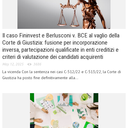
CORSI CE.S.E.D.
ARCHIVIO CORSI 2015
DIVENTA SOCIO
Il caso Fininvest e Berlusconi v. BCE al vaglio della
BROCHURE CE.S.E.D.
Corte di Giustizia: fusione per incorporazione
inversa, partecipazioni qualificate in enti creditizi e
LA RIVISTA
criteri di valutazione dei candidati acquirenti
May 12, 2025
LA RIVISTA
3686
La vicenda Con la sentenza nei casi C-512/22 e C-513/22, la Corte di
COMITATO SCIENTIFICO
Giustizia ha posto fine definitivamente alla...
COMITATO EDITORIALE
REDAZIONE
PEER REVIEW
CODICE ETICO
AUTORI