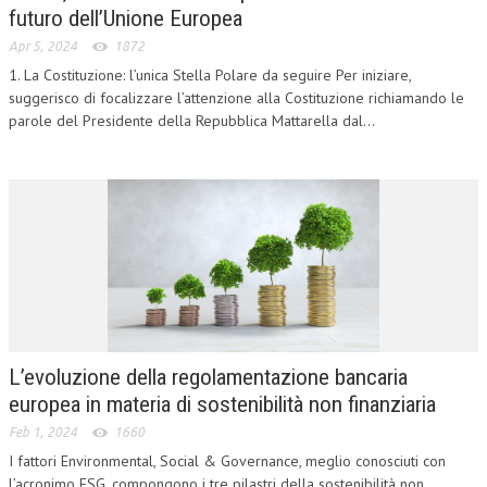
futuro dell’Unione Europea
L’UMANISTA
Apr 5, 2024
1872
1. La Costituzione: l’unica Stella Polare da seguire Per iniziare,
DIRITTO
suggerisco di focalizzare l’attenzione alla Costituzione richiamando le
DIRITTO PENALE D’IMPRESA
parole del Presidente della Repubblica Mattarella dal...
DIRITTO DEL LAVORO
DIRITTO DEL WEB
DIRITTO DELLE IMPRESE IN CRISI
CRIMINOLOGIA E CRIMINALISTICA
SICUREZZA SUL LAVORO
FISCO
L’evoluzione della regolamentazione bancaria
DIRITTO TRIBUTARIO
europea in materia di sostenibilità non finanziaria
Feb 1, 2024
1660
FISCALITÀ INTERNAZIONALE
I fattori Environmental, Social & Governance, meglio conosciuti con
TAX RISK MANAGEMENT
l’acronimo ESG, compongono i tre pilastri della sostenibilità non