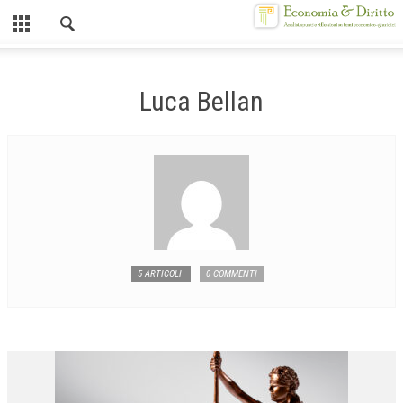
Chiuso
HOME
Luca Bellan
CHI SIAMO
MISSION
CONTATTI
CENTRO STUDI
ATTO COSTITUTIVO E STATUTO
5 ARTICOLI
0 COMMENTI
ORGANIZZAZIONE
OBIETTIVI
DIREZIONE SCIENTIFICA
ALTA FORMAZIONE