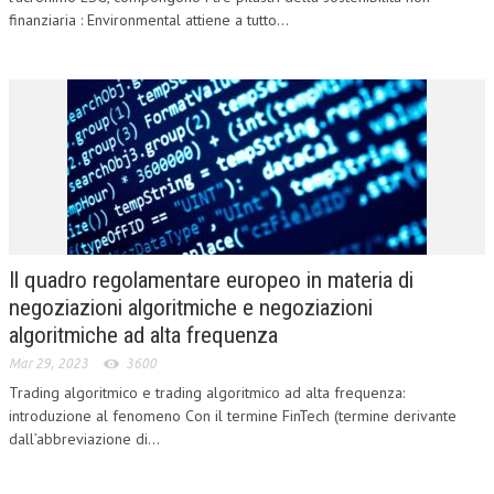
finanziaria : Environmental attiene a tutto...
CRIMINOLOGIA TRIBUTARIA
CFC E PARADISI FISCALI
TRANSFER PRICING
PRASSI
AMMINISTRATIVA
TRIBUTARIA
Il quadro regolamentare europeo in materia di
GIURISPRUDENZA
negoziazioni algoritmiche e negoziazioni
EUROPEA
algoritmiche ad alta frequenza
COSTITUZIONALE
Mar 29, 2023
3600
Trading algoritmico e trading algoritmico ad alta frequenza:
CIVILE
introduzione al fenomeno Con il termine FinTech (termine derivante
dall’abbreviazione di...
TRIBUTARIA
PENALE