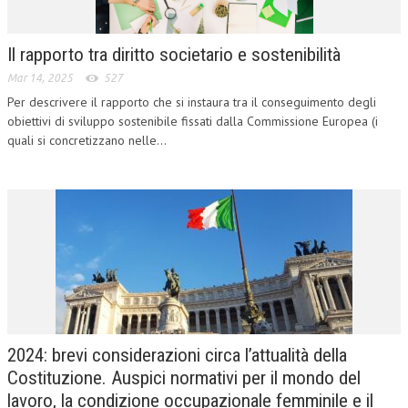
COLLABORA CON NOI
Il rapporto tra diritto societario e sostenibilità
ECONOMIA
Mar 14, 2025
527
CORPORATE SOCIAL RESPONSIBILITY
Per descrivere il rapporto che si instaura tra il conseguimento degli
obiettivi di sviluppo sostenibile fissati dalla Commissione Europea (i
ECONOMIA DELL’ARTE
quali si concretizzano nelle...
INTERNAZIONALIZZAZIONE
HUMAN RESOURCES
RISORSE UMANE
MARKETING
TREASURY IN FINANCIAL SERVICES
RISK MANAGEMENT
2024: brevi considerazioni circa l’attualità della
SVILUPPO SOSTENIBILE
Costituzione. Auspici normativi per il mondo del
lavoro, la condizione occupazionale femminile e il
PERSONA E CITTÀ