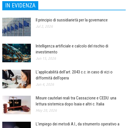
IN EVIDENZA
NEWS
Il principio di sussidiarietà per la governance
ARCHIVIO EVENTI (FINO AL 2022)
Jul 2, 2026
CORSI ENTI TERZI
PUBBLICAZIONI
Intelligenza artificiale e calcolo del rischio di
investimento
BOLLETTINO FINANZIAMENTI
Jun 15, 2026
TELEGRAM
L’applicabilità dell’art. 2043 c.c. in caso di vizi o
difformità dell’opera
DOCUMENTI
Jun 4, 2026
MANUALI E MONOGRAFIE
Misure cautelari reali tra Cassazione e CEDU: una
TESI DI LAUREA
lettura sistemica dopo Isaia e altri c. Italia
May 28, 2026
MATERIALE DIDATTICO
INVITI E PROMOZIONI
L’impiego dei metodi A.I., da strumento operativo a