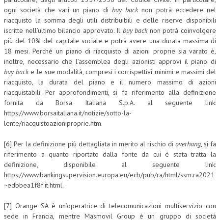
ogni società che vari un piano di
buy back
non potrà eccedere nel
riacquisto la somma degli utili distribuibili e delle riserve disponibili
iscritte nell’ultimo bilancio approvato. Il
buy back
non potrà coinvolgere
più del 10% del capitale sociale e potrà avere una durata massima di
18 mesi. Perché un piano di riacquisto di azioni proprie sia varato è,
inoltre, necessario che l’assemblea degli azionisti approvi il piano di
buy back
e le sue modalità, compresi i corrispettivi minimi e massimi del
riacquisto, la durata del piano e il numero massimo di azioni
riacquistabili. Per approfondimenti, si fa riferimento alla definizione
fornita da Borsa Italiana S.p.A. al seguente link:
https://www.borsaitaliana.it/notizie/sotto-la-
lente/riacquistoazioniproprie.htm.
[6] Per la definizione più dettagliata in merito al rischio di
overhang
, si fa
riferimento a quanto riportato dalla fonte da cui è stata tratta la
definizione, disponibile al seguente link:
https://www.bankingsupervision.europa.eu/ecb/pub/ra/html/ssm.ra2021
~edbbea1f8f.it.html.
[7] Orange SA è un’operatrice di telecomunicazioni multiservizio con
sede in Francia, mentre Masmovil Group è un gruppo di società