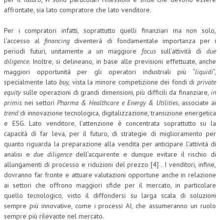
affrontate, sia lato compratore che lato venditore.
Per i compratori infatti, soprattutto quelli finanziari ma non solo,
l’accesso al
financing
diventerà di fondamentale importanza per i
periodi futuri, unitamente a un maggiore
focus
sull’attività di
due
diligence
. Inoltre, si delineano, in base alle previsioni effettuate, anche
maggiori opportunità per gli operatori industriali più “
liquidi
”,
specialmente lato
buy,
vista la minore competizione dei fondi di
private
equity
sulle operazioni di grandi dimensioni, più difficili da finanziare,
in
primis
nei settori
Pharma & Healthcare e Energy & Utilities
, associate ai
trend
di innovazione tecnologica, digitalizzazione, transizione energetica
e ESG. Lato venditore, l’attenzione è concentrata soprattutto su la
capacità di far leva, per il futuro, di strategie di miglioramento per
quanto riguarda la preparazione alla vendita per anticipare l’attività di
analisi e
due diligence
dell’acquirente e dunque evitare il rischio di
allungamenti di processo e riduzioni del prezzo [4] . I venditori, infine,
dovranno far fronte e attuare valutazioni opportune anche in relazione
ai settori che offrono maggiori sfide per il mercato, in particolare
quello tecnologico, visto il diffondersi su larga scala di soluzioni
sempre più innovative, come i processi AI, che assumeranno un ruolo
sempre più rilevante nel mercato.