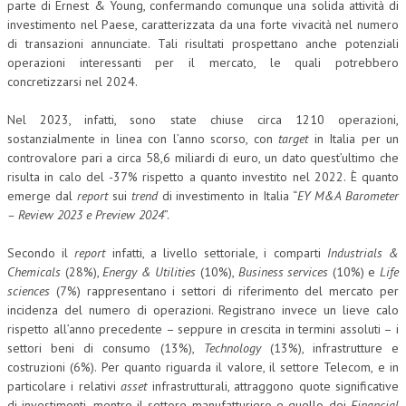
parte di Ernest & Young, confermando comunque una solida attività di
investimento nel Paese, caratterizzata da una forte vivacità nel numero
COLLABORA CON NOI
di transazioni annunciate. Tali risultati prospettano anche potenziali
operazioni interessanti per il mercato, le quali potrebbero
ECONOMIA
concretizzarsi nel 2024.
CORPORATE SOCIAL RESPONSIBILITY
Nel 2023, infatti, sono state chiuse circa 1210 operazioni,
ECONOMIA DELL’ARTE
sostanzialmente in linea con l’anno scorso, con
target
in Italia per un
controvalore pari a circa 58,6 miliardi di euro, un dato quest’ultimo che
INTERNAZIONALIZZAZIONE
risulta in calo del -37% rispetto a quanto investito nel 2022. È quanto
emerge dal
report
sui
trend
di investimento in Italia “
EY M&A Barometer
HUMAN RESOURCES
– Review 2023 e Preview 2024
”.
RISORSE UMANE
Secondo il
report
infatti, a livello settoriale, i comparti
Industrials &
MARKETING
Chemicals
(28%),
Energy & Utilities
(10%),
Business services
(10%) e
Life
sciences
(7%) rappresentano i settori di riferimento del mercato per
TREASURY IN FINANCIAL SERVICES
incidenza del numero di operazioni. Registrano invece un lieve calo
rispetto all’anno precedente – seppure in crescita in termini assoluti – i
RISK MANAGEMENT
settori beni di consumo (13%),
Technology
(13%), infrastrutture e
costruzioni (6%). Per quanto riguarda il valore, il settore Telecom, e in
SVILUPPO SOSTENIBILE
particolare i relativi
asset
infrastrutturali, attraggono quote significative
PERSONA E CITTÀ
di investimenti, mentre il settore manufatturiero e quello dei
Financial