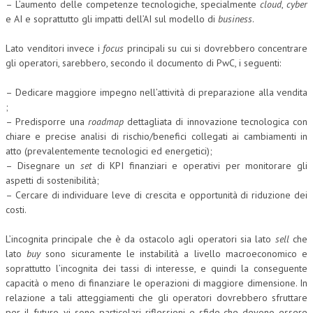
– L’aumento delle competenze tecnologiche, specialmente
cloud
,
cyber
e AI e soprattutto gli impatti dell’AI sul modello di
business
.
Lato venditori invece i
focus
principali su cui si dovrebbero concentrare
gli operatori, sarebbero, secondo il documento di PwC, i seguenti:
– Dedicare maggiore impegno nell’attività di preparazione alla vendita
;
– Predisporre una
roadmap
dettagliata di innovazione tecnologica con
chiare e precise analisi di rischio/benefici collegati ai cambiamenti in
atto (prevalentemente tecnologici ed energetici);
– Disegnare un
set
di KPI finanziari e operativi per monitorare gli
aspetti di sostenibilità;
– Cercare di individuare leve di crescita e opportunità di riduzione dei
costi.
L’incognita principale che è da ostacolo agli operatori sia lato
sell
che
lato
buy
sono sicuramente le instabilità a livello macroeconomico e
soprattutto l’incognita dei tassi di interesse, e quindi la conseguente
capacità o meno di finanziare le operazioni di maggiore dimensione. In
relazione a tali atteggiamenti che gli operatori dovrebbero sfruttare
per il futuro, vi sono particolari riflessioni e sfide che devono essere