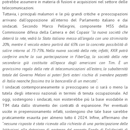
potrebbe assumere in materia di fusioni e acquisizioni nel settore delle
telecomunicazioni.
Tuttavia, i principali malumori e le più grandi critiche e preoccupazioni
arrivano dall’opposizione all’interno del Parlamento italiano e dai
sindacati. Secondo Marco Pellegrini, componente M5S della
Commissione difesa della Camera e del Copasir “
la nuova società che
deterrà la rete, vedrà lo Stato italiano messo all’angolo con uno striminzito
20%, mentre il veicolo estero partirà dal 65% con la concreta possibilità di
salire intorno al 73-75%. Nella nuova società della rete, infatti, KKR potrà
conferire anche la sua partecipazione in FiberCop, la società della rete
secondaria già costituita all’epoca dagli americani con Tim. È un
gravissimo regalo della rete di telecomunicazioni all’estero, la subalternità
totale del Governo Meloni ai poteri forti esteri rischia di svendere pezzetti
di Italia neanche fossimo tra le bancarelle di un mercato
”.
I sindacati contemporaneamente si preoccupano se ci sarà o meno la
tutela degli interessi nazionali in termini di tenuta occupazionale. Ad
oggi, sostengono i sindacati, non esisterebbe più la base esodabile in
TIM data dallo strumento dei contratti di espansione. Per eventuali
uscite in prepensionamento infatti, sostengono che tale base sarebbe
praticamente esaurita per almeno tutto il 2024. Infine, affermano che
“
nessuna risposta è stata ricevuta alla richiesta di una partecipazione delle
Istituzioni alla dotazione di partenza del neonato Fondo di Solidarietà di