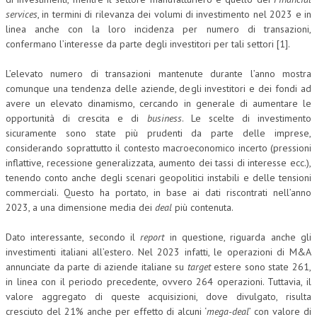
services
, in termini di rilevanza dei volumi di investimento nel 2023 e in
L’UMANISTA
linea anche con la loro incidenza per numero di transazioni,
confermano l’interesse da parte degli investitori per tali settori [1].
DIRITTO
L’elevato numero di transazioni mantenute durante l’anno mostra
DIRITTO PENALE D’IMPRESA
comunque una tendenza delle aziende, degli investitori e dei fondi ad
DIRITTO DEL LAVORO
avere un elevato dinamismo, cercando in generale di aumentare le
opportunità di crescita e di
business
. Le scelte di investimento
DIRITTO DEL WEB
sicuramente sono state più prudenti da parte delle imprese,
considerando soprattutto il contesto macroeconomico incerto (pressioni
DIRITTO DELLE IMPRESE IN CRISI
inflattive, recessione generalizzata, aumento dei tassi di interesse ecc.),
tenendo conto anche degli scenari geopolitici instabili e delle tensioni
CRIMINOLOGIA E CRIMINALISTICA
commerciali. Questo ha portato, in base ai dati riscontrati nell’anno
SICUREZZA SUL LAVORO
2023, a una dimensione media dei
deal
più contenuta.
FISCO
Dato interessante, secondo il
report
in questione, riguarda anche gli
investimenti italiani all’estero. Nel 2023 infatti, le operazioni di M&A
DIRITTO TRIBUTARIO
annunciate da parte di aziende italiane su
target
estere sono state 261,
in linea con il periodo precedente, ovvero 264 operazioni. Tuttavia, il
FISCALITÀ INTERNAZIONALE
valore aggregato di queste acquisizioni, dove divulgato, risulta
cresciuto del 21% anche per effetto di alcuni ‘
mega-deal
’ con valore di
TAX RISK MANAGEMENT