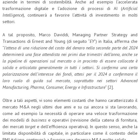
aziende in termini di sostenibilità. Anche ad esempio l’accelerata
trasformazione digitale e l’adozione di processi di AI (
Artificial
NEWS
Intelligence
), continuerà a favorire l’attività di investimento in molti
settori.
ARCHIVIO EVENTI (FINO AL 2022)
A tal proposito, Marco Daviddi, Managing Partner Strategy and
CORSI ENTI TERZI
Transactions di Ernest and Young (di seguito “
EY
”) in Italia, afferma che
PUBBLICAZIONI
“
l’attesa di una riduzione del costo del denaro nella seconda parte del 2024
determinerà una fase attendista nei primi due trimestri dell’anno, anche se
BOLLETTINO FINANZIAMENTI
la pipeline di operazioni sul mercato o in procinto di essere collocate è
solida e articolata generalmente in tutti i settori. Si conferma una certa
TELEGRAM
polarizzazione dell’interesse dei fondi, attesi per il 2024 a confermare il
loro ruolo di guida sul mercato, soprattutto nei settori Advanced
DOCUMENTI
Manufacturing, Pharma, Consumer, Energy e Infrastructure
” [2].
MANUALI E MONOGRAFIE
Oltre a tali aspetti, vi sono elementi costanti che hanno caratterizzato il
mercato M&A negli ultimi due anni e su cui ancora si sta lavorando,
TESI DI LAUREA
come ad esempio la necessità di operare una veloce trasformazione
dei modelli di
business
e operativi (revisione della catena di fornitura,
MATERIALE DIDATTICO
dei mercati
target
e dell’efficienza operativa). In questo senso, anche la
limitata disponibilità di capitale, in particolare come il contesto delle
INVITI E PROMOZIONI
PMI italiane, continuerà a favorire una dinamica M&A molto solida.