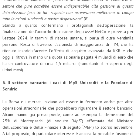
settore che pure potrebbe essere indispensabile alla gestione di questa
delicatissima fase. Se tali risposte non arriveranno metteremo in campo
tutte le azioni sindacali a nostra disposizione
” [8].
Stando a quanto confermano i protagonisti dell’operazione, la
finalizzazione dell’accordo di cessione degli
asset
NetCo è prevista per
l’estate 2024. In termini di risorse umane, si parla di oltre ventimila
persone. Resta di traverso l’azionista di maggioranza di TIM, che ha
ritenuto insoddisfacente l’offerta di acquisto avanzata da KKR e che
oggi si ritrova in mano una quota azionaria pagata 4 miliardi di euro che
ha un controvalore di circa 1,5 miliardi (nonostante il recupero degli
ultimi mesi).
6. Il settore bancario: i casi di MpS, Unicredit e la Popolare di
Sondrio
La Borsa e i mercati iniziano ad essere in fermento anche per altre
operazioni straordinarie che potrebbero riguardare il settore bancario.
Alcune hanno già preso piede, come ad esempio la dismissione del
25% di Montepaschi (di seguito “
MpS
”) effettuata dal Ministero
dell’Economia e delle Finanze ( di seguito “
MEF
”) lo scorso novembre.
A tal proposito, di particolare interesse è ancora la possibile fusione di