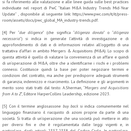
si fa riferimento alle valutazione e alle linee guida sulle best practices
individuate nel report di PwC “Italian M&A Industry Trends Mid-Year
Update” , disponibile al seguente link: https://www.pwc.com/it/it/press-
room/assets/docs/pwc_global_MA_industry-trends.pdf.
[4] Per “
due diligence
” (che significa “
diligenza dovuta
” o “
diligenza
necessaria
”) si indica in generale l’attività di investigazione e di
approfondimento di dati e di informazioni relativi all’oggetto di una
trattativa d’affari in ambito Mergers & Acquisitions (M&A). Lo scopo di
questa attività è quello di valutare la convenienza di un affare e quindi
di un’operazione di M&A, oltre che a identificarne i rischi e i problemi
connessi. Costituisce quindi la base per poter negoziare termini e
condizioni del contratto, ma anche per predisporre adeguati strumenti
di garanzia, indennizzo e risarcimento. La definizione e gli argomenti in
merito sono stati tratti dal testo: A.Sherman, “
Margers and Acquisitions
from A to Z
”, Editore HarperCollins Leadership, edizione 2023.
[5] Con il termine anglosassone
buy back
si indica comunemente nel
linguaggio finanziario il riacquisto di azioni proprie da parte di una
società. Si tratta di un’operazione che una società può mettere in atto
per diversi fini e che è regolamentata dalle leggi vigenti e, in
particolare, dagli articoli 2357-2358 del Codice Civile. In particolare,