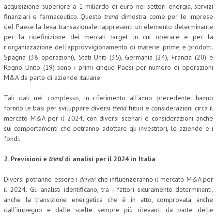
acquisizione superiore a 1 miliardo di euro nei settori energia, servizi
CRIMINOLOGIA TRIBUTARIA
finanziari e farmaceutico. Questo
trend
dimostra come per le imprese
del Paese la leva transazionale rappresenti un elemento determinante
CFC E PARADISI FISCALI
per la ridefinizione dei mercati target in cui operare e per la
riorganizzazione dell’approvvigionamento di materie prime e prodotti.
TRANSFER PRICING
Spagna (38 operazioni), Stati Uniti (35), Germania (24), Francia (20) e
Regno Unito (19) sono i primi cinque Paesi per numero di operazioni
PRASSI
M&A da parte di aziende italiane.
AMMINISTRATIVA
Tali dati nel complesso, in riferimento all’anno precedente, hanno
TRIBUTARIA
fornito le basi per sviluppare diversi
trend
futuri e considerazioni circa il
mercato M&A per il 2024, con diversi scenari e considerazioni anche
GIURISPRUDENZA
sui comportamenti che potranno adottare gli investitori, le aziende e i
fondi.
EUROPEA
COSTITUZIONALE
2. Previsioni e
trend
di analisi per il 2024 in Italia
CIVILE
Diversi potranno essere i
driver
che influenzeranno il mercato M&A per
il 2024. Gli analisti identificano, tra i fattori sicuramente determinanti,
TRIBUTARIA
anche la transizione energetica che è in atto, comprovata anche
dall’impegno e dalle scelte sempre più rilevanti da parte delle
PENALE