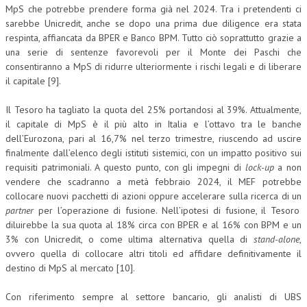
MpS che potrebbe prendere forma già nel 2024. Tra i pretendenti ci
sarebbe Unicredit, anche se dopo una prima due diligence era stata
respinta, affiancata da BPER e Banco BPM. Tutto ciò soprattutto grazie a
una serie di sentenze favorevoli per il Monte dei Paschi che
consentiranno a MpS di ridurre ulteriormente i rischi legali e di liberare
il capitale [9].
Il Tesoro ha tagliato la quota del 25% portandosi al 39%. Attualmente,
il capitale di MpS è il più alto in Italia e l’ottavo tra le banche
dell’Eurozona, pari al 16,7% nel terzo trimestre, riuscendo ad uscire
finalmente dall’elenco degli istituti sistemici, con un impatto positivo sui
requisiti patrimoniali. A questo punto, con gli impegni di
lock-up
a non
vendere che scadranno a metà febbraio 2024, il MEF potrebbe
collocare nuovi pacchetti di azioni oppure accelerare sulla ricerca di un
partner
per l’operazione di fusione. Nell’ipotesi di fusione, il Tesoro
diluirebbe la sua quota al 18% circa con BPER e al 16% con BPM e un
3% con Unicredit, o come ultima alternativa quella di
stand-alone
,
ovvero quella di collocare altri titoli ed affidare definitivamente il
destino di MpS al mercato [10].
Con riferimento sempre al settore bancario, gli analisti di UBS