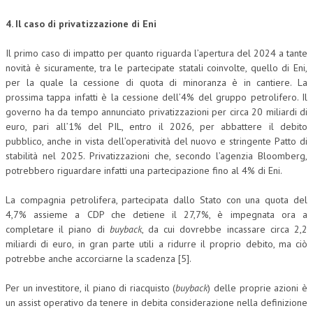
4. Il caso di privatizzazione di Eni
Il primo caso di impatto per quanto riguarda l’apertura del 2024 a tante
novità è sicuramente, tra le partecipate statali coinvolte, quello di Eni,
per la quale la cessione di quota di minoranza è in cantiere. La
prossima tappa infatti è la cessione dell’4% del gruppo petrolifero. Il
governo ha da tempo annunciato privatizzazioni per circa 20 miliardi di
euro, pari all’1% del PIL, entro il 2026, per abbattere il debito
pubblico, anche in vista dell’operatività del nuovo e stringente Patto di
stabilità nel 2025. Privatizzazioni che, secondo l’agenzia Bloomberg,
potrebbero riguardare infatti una partecipazione fino al 4% di Eni.
La compagnia petrolifera, partecipata dallo Stato con una quota del
4,7% assieme a CDP che detiene il 27,7%, è impegnata ora a
completare il piano di
buyback
, da cui dovrebbe incassare circa 2,2
miliardi di euro, in gran parte utili a ridurre il proprio debito, ma ciò
potrebbe anche accorciarne la scadenza [5].
Per un investitore, il piano di riacquisto (
buyback
) delle proprie azioni è
un assist operativo da tenere in debita considerazione nella definizione