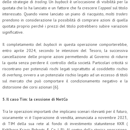
delle strategie di
trading
. Un
buyback
è un’occasione di visibilità per la
quotata che lo ha lanciato e un fattore che fa crescere l’
appeal
sul titolo
interessato. Quando viene lanciato un piano di riacquisto, molti
traders
prendono in considerazione la possibilità di comprare azioni di quella
quotata proprio perché i prezzi del titolo potrebbero subire variazioni
significative.
Il completamento del
buyback
in questa operazione comporterebbe,
entro aprile 2024, secondo le intenzioni del Tesoro, la successiva
cancellazione delle proprie azioni permettendo al Governo di ridurre
la quota senza perdere il controllo della società. Particolari criticità si
riscontrano per potenziali rischi legati soprattutto al cosiddetto rischio
di
overhang
, ovvero a un potenziale rischio legato ad un eccesso di titoli
sul mercato che può comportare il condizionamento negativo e la
distorsione dei corsi azionari [6].
5. Il caso Tim: la cessione di NetCo
Tra le operazioni importanti che implicano scenari rilevanti per il futuro,
sicuramente vi è l’operazione di vendita, annunciata a novembre 2023,
di TIM della sua rete al fondo di investimento statunitense KKR (
Kohlberg Kravis Roberts & Co. L.P.). Al centro della storica operazione,