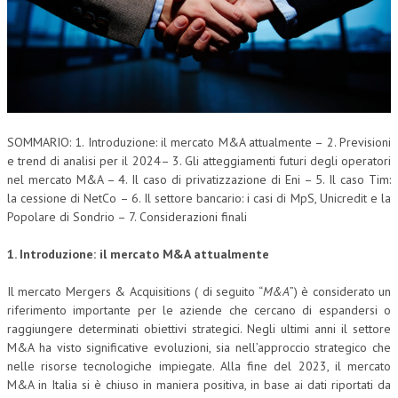
CORSI CE.S.E.D.
ARCHIVIO CORSI 2015
DIVENTA SOCIO
BROCHURE CE.S.E.D.
SOMMARIO: 1. Introduzione: il mercato M&A attualmente – 2. Previsioni
e trend di analisi per il 2024– 3. Gli atteggiamenti futuri degli operatori
LA RIVISTA
nel mercato M&A – 4. Il caso di privatizzazione di Eni – 5. Il caso Tim:
la cessione di NetCo – 6. Il settore bancario: i casi di MpS, Unicredit e la
LA RIVISTA
Popolare di Sondrio – 7. Considerazioni finali
COMITATO SCIENTIFICO
1. Introduzione: il mercato M&A attualmente
COMITATO EDITORIALE
Il mercato Mergers & Acquisitions ( di seguito “
M&A
”) è considerato un
REDAZIONE
riferimento importante per le aziende che cercano di espandersi o
raggiungere determinati obiettivi strategici. Negli ultimi anni il settore
PEER REVIEW
M&A ha visto significative evoluzioni, sia nell’approccio strategico che
CODICE ETICO
nelle risorse tecnologiche impiegate. Alla fine del 2023, il mercato
M&A in Italia si è chiuso in maniera positiva, in base ai dati riportati da
AUTORI