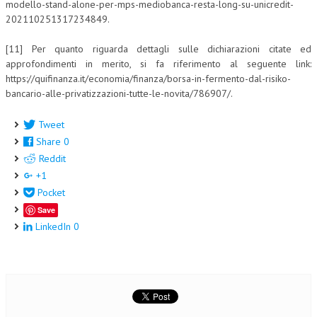
modello-stand-alone-per-mps-mediobanca-resta-long-su-unicredit-
202110251317234849.
[11] Per quanto riguarda dettagli sulle dichiarazioni citate ed
approfondimenti in merito, si fa riferimento al seguente link:
https://quifinanza.it/economia/finanza/borsa-in-fermento-dal-risiko-
bancario-alle-privatizzazioni-tutte-le-novita/786907/.
Tweet
Share
0
Reddit
+1
Pocket
Save
LinkedIn
0