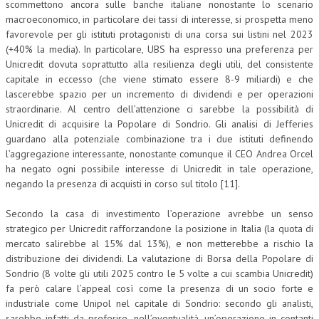
scommettono ancora sulle banche italiane nonostante lo scenario
macroeconomico, in particolare dei tassi di interesse, si prospetta meno
favorevole per gli istituti protagonisti di una corsa sui listini nel 2023
(+40% la media). In particolare, UBS ha espresso una preferenza per
Unicredit dovuta soprattutto alla resilienza degli utili, del consistente
capitale in eccesso (che viene stimato essere 8-9 miliardi) e che
lascerebbe spazio per un incremento di dividendi e per operazioni
straordinarie. Al centro dell’attenzione ci sarebbe la possibilità di
Unicredit di acquisire la Popolare di Sondrio. Gli analisi di Jefferies
guardano alla potenziale combinazione tra i due istituti definendo
l’aggregazione interessante, nonostante comunque il CEO Andrea Orcel
ha negato ogni possibile interesse di Unicredit in tale operazione,
negando la presenza di acquisti in corso sul titolo [11].
Secondo la casa di investimento l’operazione avrebbe un senso
strategico per Unicredit rafforzandone la posizione in Italia (la quota di
mercato salirebbe al 15% dal 13%), e non metterebbe a rischio la
distribuzione dei dividendi. La valutazione di Borsa della Popolare di
Sondrio (8 volte gli utili 2025 contro le 5 volte a cui scambia Unicredit)
fa però calare l’appeal così come la presenza di un socio forte e
industriale come Unipol nel capitale di Sondrio: secondo gli analisti,
sarebbe infatti da preferire, nell’eventualità, un’operazione in contanti