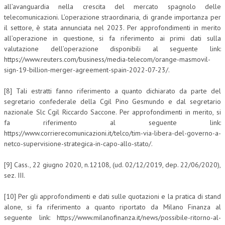
all’avanguardia nella crescita del mercato spagnolo delle
telecomunicazioni. L’operazione straordinaria, di grande importanza per
il settore, è stata annunciata nel 2023. Per approfondimenti in merito
all’operazione in questione, si fa riferimento ai primi dati sulla
valutazione dell’operazione disponibili al seguente link:
https://www.reuters.com/business/media-telecom/orange-masmovil-
sign-19-billion-merger-agreement-spain-2022-07-23/.
[8] Tali estratti fanno riferimento a quanto dichiarato da parte del
segretario confederale della Cgil Pino Gesmundo e dal segretario
nazionale Slc Cgil Riccardo Saccone. Per approfondimenti in merito, si
fa riferimento al seguente link:
https://www.corrierecomunicazioni.it/telco/tim-via-libera-del-governo-a-
netco-supervisione-strategica-in-capo-allo-stato/.
[9] Cass., 22 giugno 2020, n.12108, (ud. 02/12/2019, dep. 22/06/2020),
sez. III.
[10] Per gli approfondimenti e dati sulle quotazioni e la pratica di stand
alone, si fa riferimento a quanto riportato da Milano Finanza al
seguente link: https://www.milanofinanza.it/news/possibile-ritorno-al-