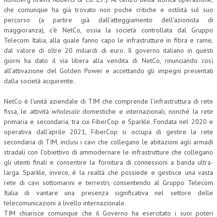
che comunque ha già trovato non poche critiche e ostilità sul suo
percorso (a partire già dall’atteggiamento dell’azionista di
maggioranza), c’è NetCo, ossia la società controllata dal Gruppo
Telecom Italia, alla quale fanno capo le infrastrutture in fibra e rame,
dal valore di oltre 20 miliardi di euro. Il governo italiano in questi
giorni ha dato il via libera alla vendita di NetCo, rinunciando così
all’attivazione del Golden Power e accettando gli impegni presentati
dalla società acquirente.
NetCo è l’unità aziendale di TIM che comprende l’infrastruttura di rete
fissa, le attività
wholesale
domestiche e internazionali, nonché la rete
primaria e secondaria, tra cui FiberCop e Sparkle. Fondata nel 2020 e
operativa dall’aprile 2021, FiberCop si occupa di gestire la rete
secondaria di TIM, inclusi i cavi che collegano le abitazioni agli armadi
stradali con l’obiettivo di ammodernare le infrastrutture che collegano
gli utenti finali e consentire la fornitura di connessioni a banda ultra-
larga. Sparkle, invece, è la realtà che possiede e gestisce una vasta
rete di cavi sottomarini e terrestri, consentendo al Gruppo Telecom
Italia di vantare una presenza significativa nel settore delle
telecomunicazioni a livello internazionale.
TIM chiarisce comunque che il Governo ha esercitato i suoi poteri