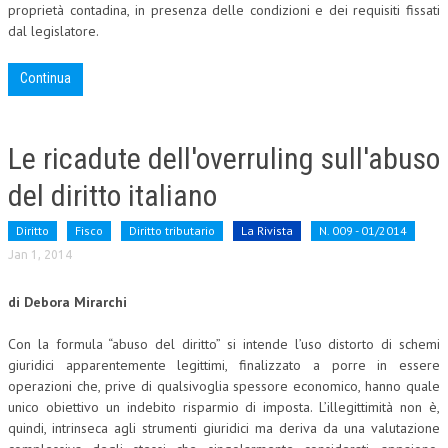
proprietà contadina,
in presenza delle condizioni e dei requisiti fissati
dal legislatore.
Continua
Le ricadute dell'overruling sull'abuso
del diritto italiano
Diritto
Fisco
Diritto tributario
La Rivista
N. 009 - 01/2014
Jan 1, 2014
di Debora Mirarchi
Con la formula “abuso del diritto” si intende l’uso distorto di schemi
giuridici apparentemente legittimi, finalizzato a porre in essere
operazioni che, prive di qualsivoglia spessore economico, hanno quale
unico obiettivo un indebito risparmio di imposta. L’illegittimità non è,
quindi, intrinseca agli strumenti giuridici ma deriva da una valutazione