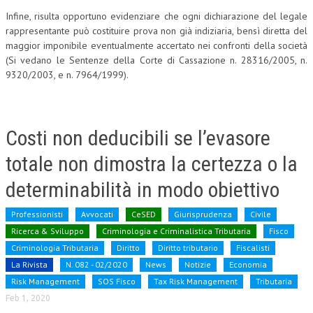
Infine, risulta opportuno evidenziare che ogni dichiarazione del legale
L’UMANISTA
rappresentante può costituire prova non già indiziaria, bensì diretta del
maggior imponibile eventualmente accertato nei confronti della società
DIRITTO
(Si vedano le Sentenze della Corte di Cassazione n. 28316/2005, n.
9320/2003, e n. 7964/1999).
DIRITTO PENALE D’IMPRESA
DIRITTO DEL LAVORO
DIRITTO DEL WEB
Costi non deducibili se l’evasore
DIRITTO DELLE IMPRESE IN CRISI
totale non dimostra la certezza o la
CRIMINOLOGIA E CRIMINALISTICA
determinabilità in modo obiettivo
SICUREZZA SUL LAVORO
Professionisti
Avvocati
CeSED
Giurisprudenza
Civile
FISCO
Ricerca & Sviluppo
Criminologia e Criminalistica Tributaria
Fisco
Criminologia Tributaria
Diritto
Diritto tributario
Fiscalisti
DIRITTO TRIBUTARIO
La Rivista
N. 082 - 02/2020
News
Notizie
Economia
FISCALITÀ INTERNAZIONALE
Risk Management
SOS Fisco
Tax Risk Management
Tributaria
Feb 1, 2020
TAX RISK MANAGEMENT