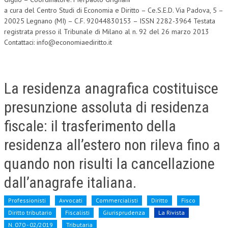
a cura del Centro Studi di Economia e Diritto – Ce.S.E.D. Via Padova, 5 –
20025 Legnano (MI) – C.F. 92044830153 – ISSN 2282-3964 Testata
registrata presso il Tribunale di Milano al n. 92 del 26 marzo 2013
Contattaci: info@economiaediritto.it
La residenza anagrafica costituisce
presunzione assoluta di residenza
fiscale: il trasferimento della
residenza all’estero non rileva fino a
quando non risulti la cancellazione
dall’anagrafe italiana.
Professionisti
Avvocati
Commercialisti
Diritto
Fisco
Diritto tributario
Fiscalisti
Giurisprudenza
La Rivista
N. 070 - 02/2019
Tributaria