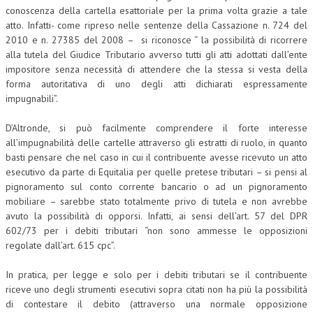
conoscenza della cartella esattoriale per la prima volta grazie a tale
atto. Infatti- come ripreso nelle sentenze della Cassazione n. 724 del
2010 e n. 27385 del 2008 – si riconosce “ la possibilità di ricorrere
alla tutela del Giudice Tributario avverso tutti gli atti adottati dall’ente
impositore senza necessità di attendere che la stessa si vesta della
forma autoritativa di uno degli atti dichiarati espressamente
impugnabili”.
D’Altronde, si può facilmente comprendere il forte interesse
all’impugnabilità delle cartelle attraverso gli estratti di ruolo, in quanto
basti pensare che nel caso in cui il contribuente avesse ricevuto un atto
esecutivo da parte di Equitalia per quelle pretese tributari – si pensi al
pignoramento sul conto corrente bancario o ad un pignoramento
mobiliare – sarebbe stato totalmente privo di tutela e non avrebbe
avuto la possibilità di opporsi. Infatti, ai sensi dell’art. 57 del DPR
602/73 per i debiti tributari “non sono ammesse le opposizioni
regolate dall’art. 615 cpc”.
In pratica, per legge e solo per i debiti tributari se il contribuente
riceve uno degli strumenti esecutivi sopra citati non ha più la possibilità
di contestare il debito (attraverso una normale opposizione