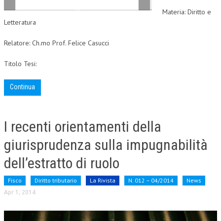
Materia: Diritto e
Letteratura
Relatore: Ch.mo Prof. Felice Casucci
Titolo Tesi:
Continua
I recenti orientamenti della
giurisprudenza sulla impugnabilità
dell’estratto di ruolo
Fisco
Diritto tributario
La Rivista
N. 012 – 04/2014
News
Apr 1, 2014