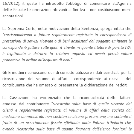
16/2012), il quale ha introdotto l’obbligo di comunicare all’Agenzia
NEWS
delle Entrate le operazioni rilevanti ai fini Iva – non costituiscono mere
annotazioni.
ARCHIVIO EVENTI (FINO AL 2022)
La Suprema Corte, nelle motivazioni della Sentenza, spiega infatti che
CORSI ENTI TERZI
“
corrispondevano a fatture regolarmente registrate in corrispondenza di
prestazioni di servizi ricevute o di beni acquistati dal soggetto emittente le
PUBBLICAZIONI
corrispondenti fatture sulle quali il cliente, in quanto titolare di partita IVA,
è legittimato a detrarre la relativa imposta ed aventi perciò valore
BOLLETTINO FINANZIAMENTI
probatorio in ordine all’acquisto di beni
.
”
TELEGRAM
Gli Ermellini riconoscono quindi corretto utilizzare i dati suindicati per la
ricostruzione del volume di affari – corrispondente ai ricavi – del
DOCUMENTI
contribuente che ha omesso di presentare la dichiarazione dei redditi.
MANUALI E MONOGRAFIE
La Cassazione ha evidenziato che la riconducibilità delle fatture
emesse dal contribuente
“ricostruite sulla base di quelle ricevute dai
TESI DI LAUREA
clienti e regolarmente registrate, al volume di affari della società dal
medesimo amministrata non costituisce alcuna presunzione, ma soltanto il
MATERIALE DIDATTICO
frutto di un accertamento fiscale effettuato dalla Polizia tributaria che,
avendo ricostruito sulla base di quanto figurante dall’elenco fornitori le
INVITI E PROMOZIONI