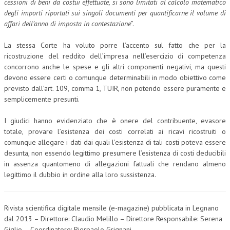
cessioni di beni da costui effettuate, si sono limitati al calcolo matematico
degli importi riportati sui singoli documenti per quantificarne il volume di
affari dell’anno di imposta in contestazione
”.
La stessa Corte ha voluto porre l’accento sul fatto che per la
ricostruzione del reddito dell’impresa nell’esercizio di competenza
concorrono anche le spese e gli altri componenti negativi, ma questi
devono essere certi o comunque determinabili in modo obiettivo come
previsto dall’art. 109, comma 1, TUIR, non potendo essere puramente e
semplicemente presunti.
I giudici hanno evidenziato che è onere del contribuente, evasore
totale, provare l’esistenza dei costi correlati ai ricavi ricostruiti o
comunque allegare i dati dai quali l’esistenza di tali costi poteva essere
desunta, non essendo legittimo presumere l’esistenza di costi deducibili
in assenza quantomeno di allegazioni fattuali che rendano almeno
legittimo il dubbio in ordine alla loro sussistenza.
Rivista scientifica digitale mensile (e-magazine) pubblicata in Legnano
dal 2013 – Direttore: Claudio Melillo – Direttore Responsabile: Serena
Giglio – Coordinatore: Pierpaolo Grignani