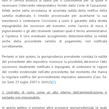
Non si ravvisa assenza di tutela per il contribuente per la quale è
necessario l’intervento interpretativo fornito dalla Corte di Cassazione.
Infatti anche nella circostanza di accertata nullità della notifica della
cartella esattoriale, il rimedio processuale per accertarne la sua
inesistenza o contestarne l’iscrizione a ruolo è garantito dalla diretta
impugnabilità dei successivi atti esecutivi, come l’avviso di mora, il
pignoramento o gli altri strumenti cautelari quali il fermo amministrativo
e l’ipoteca. Il loro eventuale accoglimento determinerebbe la nullità
anche della procedente cartella di pagamento, non notificata
correttamente.
Pertanto in tale ipotesi, la giurisprudenza prevalente constata la nullità
del precedente atto impositivo riconosce la possibilità, attraverso l’atto
successivo ritualmente notificato e impugnato, di contestare le ragioni
del credito evidenziate nell’atto precedente, dal momento che manca
la regolare notifica del provvedimento impositivo autonomo (Cass. Se.
Un. Sent. 25 luglio 2007 n. 16412)
[1]
.
2. L’estratto di ruolo come un atto interno dell’amministrazione e
pertanto non impugnabile.
In aperta antitesi si pongono altre pronunce giurisprudenziali, le quali