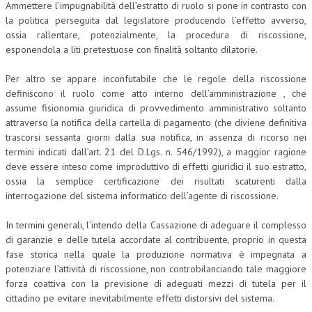
Ammettere l’impugnabilità dell’estratto di ruolo si pone in contrasto con
la politica perseguita dal legislatore producendo l’effetto avverso,
ossia rallentare, potenzialmente, la procedura di riscossione,
esponendola a liti pretestuose con finalità soltanto dilatorie.
Per altro se appare inconfutabile che le regole della riscossione
definiscono il ruolo come atto interno dell’amministrazione , che
assume fisionomia giuridica di provvedimento amministrativo soltanto
attraverso la notifica della cartella di pagamento (che diviene definitiva
trascorsi sessanta giorni dalla sua notifica, in assenza di ricorso nei
termini indicati dall’art. 21 del D.Lgs. n. 546/1992), a maggior ragione
deve essere inteso come improduttivo di effetti giuridici il suo estratto,
ossia la semplice certificazione dei risultati scaturenti dalla
interrogazione del sistema informatico dell’agente di riscossione.
In termini generali, l’intendo della Cassazione di adeguare il complesso
di garanzie e delle tutela accordate al contribuente, proprio in questa
fase storica nella quale la produzione normativa è impegnata a
potenziare l’attività di riscossione, non controbilanciando tale maggiore
forza coattiva con la previsione di adeguati mezzi di tutela per il
cittadino pe evitare inevitabilmente effetti distorsivi del sistema.