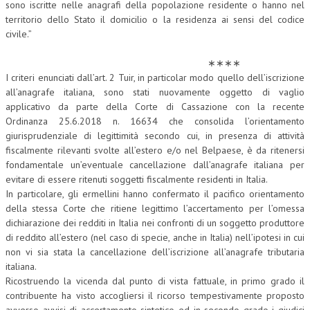
sono iscritte nelle anagrafi della popolazione residente o hanno nel
territorio dello Stato il domicilio o la residenza ai sensi del codice
civile.”
∗∗∗∗
I criteri enunciati dall’art. 2 Tuir, in particolar modo quello dell’iscrizione
all’anagrafe italiana, sono stati nuovamente oggetto di vaglio
applicativo da parte della Corte di Cassazione con la recente
Ordinanza 25.6.2018 n. 16634 che consolida l’orientamento
giurisprudenziale di legittimità secondo cui, in presenza di attività
fiscalmente rilevanti svolte all’estero e/o nel Belpaese, è da ritenersi
fondamentale un’eventuale cancellazione dall’anagrafe italiana per
evitare di essere ritenuti soggetti fiscalmente residenti in Italia.
In particolare, gli ermellini hanno confermato il pacifico orientamento
della stessa Corte che ritiene legittimo l’accertamento per l’omessa
dichiarazione dei redditi in Italia nei confronti di un soggetto produttore
di reddito all’estero (nel caso di specie, anche in Italia) nell’ipotesi in cui
non vi sia stata la cancellazione dell’iscrizione all’anagrafe tributaria
italiana.
Ricostruendo la vicenda dal punto di vista fattuale, in primo grado il
contribuente ha visto accogliersi il ricorso tempestivamente proposto
avverso avvisi di accertamento sintetico ed in secondo grado i giudici