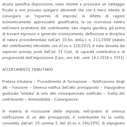
alcuna specifica disposizione, siano idonee a procurare un vantaggio
fiscale e non possano spiegarsi altrimenti che con il mero intento di
conseguire un “risparmio di imposta”, in difetto di ragioni
economicamente apprezzabili giustificatrici, la cui ricorrenza rientra
nell’onere probatorio del contribuente; tale regola giuridica, già prima
di trovare espresso e generale riconoscimento, definizione e disciplina
di natura procedimentale nell’art. 10-bis della l. n. 211/2000 (statuto
del contribuente), introdotto con d.l.vo n. 128/2015, è stata desunta dai
superiori principi, posti dall’art. 53 Cost., di capacità contributiva e di
progressività dell’imposizione (Cass., sez. trib., sent. 14.2.2018 n. 3533).
ACCERTAMENTO TRIBUTARIO
Pretesa tributaria – Procedimento di formazione – Notificazione degli
atti – Funzione – Omessa notifica dell’atto presupposto – Impugnativa
giudiziale “limitata” al solo atto consequenziale notificato – Scelta del
contribuente – Ammissibilità – Conseguenze.
In materia di riscossione delle imposte, nell’ipotesi di omessa
notificazione di un atto presupposto, il contribuente ha la scelta,
consentita dall’art. 19, comma 3, del d.l.vo n. 546/1992, di impugnare