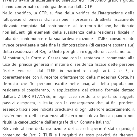
hanno confermato quanto già disposto dalla CTP.
Nello specifico, la CTR, al fine della verifica dell’integrazione della
fattispecie di omessa dichiarazione in presenza di attività fiscalmente
rilevante compiuta dal contribuente sul territorio italiano, ha ritenuto
non influenti gli elementi della sussistenza della residenza fiscale in
Italia del contribuente e la sua tardiva iscrizione all’AIRE, considerando
invece prevalente a tale fine la dimostrazione (di carattere sostanziale)
della residenza nel Regno Unito per gli anni oggetto di accertamento.
Al contrario, la Corte di Cassazione con la sentenza in commento, alla
luce dei principi generali in materia di residenza fiscale delle persone
fisiche enunciati dal TUIR, in particolare dagli artt. 2 e 3, e
coerentemente con il recente orientamento della medesima Corte, ha
disposto che “le persone iscritte nelle anagrafi della popolazione
residente si considerano, in applicazione del criterio formale dettato
dall’art. 2 DPR 917/1986, in ogni caso residenti, e pertanto soggetti
passivi d’imposta, in Italia; con la conseguenza che, ai fini predetti,
essendo l’iscrizione indicata preclusiva di ogni ulteriore accertamento, il
trasferimento della residenza all’Estero non rileva fino a quando non
risulti la cancellazione dall’anagrafe di un Comune italiano.”
Rilevante al fine della risoluzione del caso di specie è stato, quindi, il
contenuto dell’art. 2 TUIR e i requisiti da esso previsti, da ritenersi