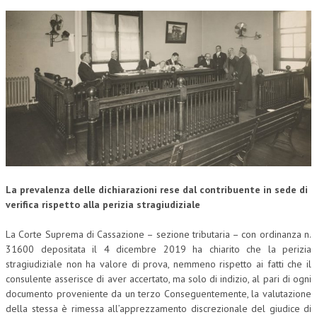
CORSI CE.S.E.D.
ARCHIVIO CORSI 2015
DIVENTA SOCIO
BROCHURE CE.S.E.D.
LA RIVISTA
LA RIVISTA
COMITATO SCIENTIFICO
La prevalenza delle dichiarazioni rese dal contribuente in sede di
verifica rispetto alla perizia stragiudiziale
COMITATO EDITORIALE
La Corte Suprema di Cassazione – sezione tributaria – con ordinanza n.
REDAZIONE
31600 depositata il 4 dicembre 2019 ha chiarito che la perizia
stragiudiziale non ha valore di prova, nemmeno rispetto ai fatti che il
PEER REVIEW
consulente asserisce di aver accertato, ma solo di indizio, al pari di ogni
CODICE ETICO
documento proveniente da un terzo Conseguentemente, la valutazione
della stessa è rimessa all’apprezzamento discrezionale del giudice di
AUTORI