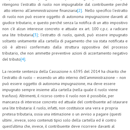
ritengono l’estratto di ruolo non impugnabile dal contribuente perché
atto interno all’amministrazione finanziaria
[2]
. Nello specifico l’estratto
di ruolo non può essere oggetto di autonoma impugnazione davanti al
giudice tributario, e questo perché senza la notifica di un atto impositivo
non c’è alcun interesse concreto e attuale ex art. 100 c.p.c. a radicare
una lite tributaria
[3]
; l’estratto di ruolo, quindi, può essere impugnato
soltanto unitamente alla cartella di pagamento che sia stata notificata e
ciò è altresì confermato dalla struttura oppositiva del processo
tributario, che non ammette preventive azioni di accertamento negativo
del tributo
[4]
.
La recente sentenza della Cassazione n. 6395 del 2014 ha chiarito che
l’estratto di ruolo – essendo un atto interno dell’amministrazione – non
può essere oggetto di autonoma impugnazione, ma deve essere
impugnato sempre insieme alla cartella (nella quale il ruolo viene
trasfuso). Altrimenti, il ricorso contro il ruolo non è possibile, per
mancanza di interesse concreto ed attuale del contribuente ad istaurare
una lite tributaria: il ruolo, infatti, non costituisce una vera e propria
pretesa tributaria, ossia una intimazione o un avviso a pagare (questi
ultimi , invece, sono contenuti tipici solo della cartella ed è contro
quest’ultima che, invece, il contribuente deve ricorrere davanti al