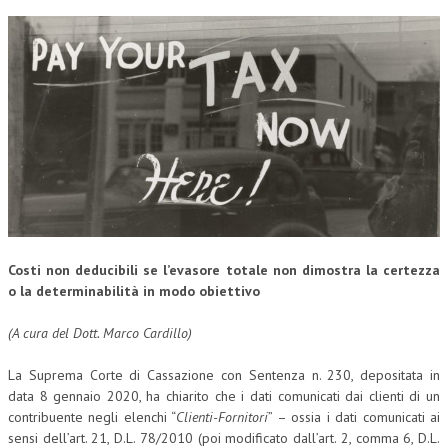
CRIMINOLOGIA TRIBUTARIA
CFC E PARADISI FISCALI
TRANSFER PRICING
PRASSI
AMMINISTRATIVA
TRIBUTARIA
GIURISPRUDENZA
Costi non deducibili se l’evasore totale non dimostra la
certezza
EUROPEA
o la determinabilità in modo obiettivo
COSTITUZIONALE
(A cura del Dott. Marco Cardillo)
CIVILE
La Suprema Corte di Cassazione con Sentenza n. 230, depositata in
data 8 gennaio 2020, ha chiarito che i dati comunicati dai clienti di un
TRIBUTARIA
contribuente negli elenchi “
Clienti-Fornitori
” – ossia i dati comunicati ai
PENALE
sensi dell’art. 21, D.L. 78/2010 (poi modificato dall’art. 2, comma 6, D.L.