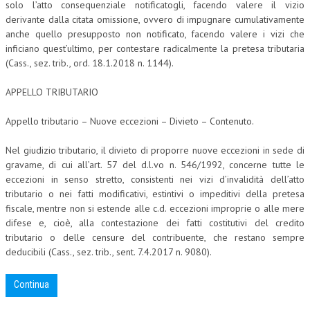
solo l’atto consequenziale notificatogli, facendo valere il vizio
derivante dalla citata omissione, ovvero di impugnare cumulativamente
anche quello presupposto non notificato, facendo valere i vizi che
inficiano quest’ultimo, per contestare radicalmente la pretesa tributaria
(Cass., sez. trib., ord. 18.1.2018 n. 1144).
APPELLO TRIBUTARIO
Appello tributario – Nuove eccezioni – Divieto – Contenuto.
Nel giudizio tributario, il divieto di proporre nuove eccezioni in sede di
gravame, di cui all’art. 57 del d.l.vo n. 546/1992, concerne tutte le
eccezioni in senso stretto, consistenti nei vizi d’invalidità dell’atto
tributario o nei fatti modificativi, estintivi o impeditivi della pretesa
fiscale, mentre non si estende alle c.d. eccezioni improprie o alle mere
difese e, cioè, alla contestazione dei fatti costitutivi del credito
tributario o delle censure del contribuente, che restano sempre
deducibili (Cass., sez. trib., sent. 7.4.2017 n. 9080).
Continua