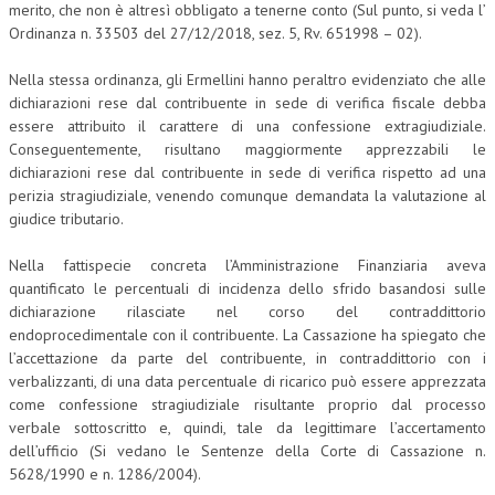
merito, che non è altresì obbligato a tenerne conto (Sul punto, si veda l’
Ordinanza n. 33503 del 27/12/2018, sez. 5, Rv. 651998 – 02).
COLLABORA CON NOI
Nella stessa ordinanza, gli Ermellini hanno peraltro evidenziato che alle
ECONOMIA
dichiarazioni rese dal contribuente in sede di verifica fiscale debba
CORPORATE SOCIAL RESPONSIBILITY
essere attribuito il carattere di una confessione extragiudiziale.
Conseguentemente, risultano maggiormente apprezzabili le
ECONOMIA DELL’ARTE
dichiarazioni rese dal contribuente in sede di verifica rispetto ad una
perizia stragiudiziale, venendo comunque demandata la valutazione al
INTERNAZIONALIZZAZIONE
giudice tributario.
HUMAN RESOURCES
Nella fattispecie concreta l’Amministrazione Finanziaria aveva
RISORSE UMANE
quantificato le percentuali di incidenza dello sfrido basandosi sulle
dichiarazione rilasciate nel corso del contraddittorio
MARKETING
endoprocedimentale con il contribuente. La Cassazione ha spiegato che
l’accettazione da parte del contribuente, in contraddittorio con i
TREASURY IN FINANCIAL SERVICES
verbalizzanti, di una data percentuale di ricarico può essere apprezzata
come confessione stragiudiziale risultante proprio dal processo
RISK MANAGEMENT
verbale sottoscritto e, quindi, tale da legittimare l’accertamento
SVILUPPO SOSTENIBILE
dell’ufficio (Si vedano le Sentenze della Corte di Cassazione n.
5628/1990 e n. 1286/2004).
PERSONA E CITTÀ