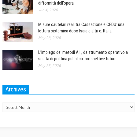
difformità dell’opera
L’UMANISTA
Jun 4, 2026
DIRITTO
Misure cautelari reali tra Cassazione e CEDU: una
lettura sistemica dopo Isaia e altri c. Italia
DIRITTO PENALE D’IMPRESA
May 28, 2026
DIRITTO DEL LAVORO
L’impiego dei metodi A.I., da strumento operativo a
DIRITTO DEL WEB
scelta di politica pubblica: prospettive future
May 28, 2026
DIRITTO DELLE IMPRESE IN CRISI
CRIMINOLOGIA E CRIMINALISTICA
Archives
SICUREZZA SUL LAVORO
Archives
FISCO
DIRITTO TRIBUTARIO
FISCALITÀ INTERNAZIONALE
TAX RISK MANAGEMENT