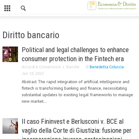
Chiuso
HOME
Diritto bancario
CHI SIAMO
Political and legal challenges to enhance
MISSION
consumer protection in the Fintech era
CONTATTI
Accordi e Convenzioni
Banche
di
Benedetta Coluccia
-
Jun 18, 2025
CENTRO STUDI
Abstract The rapid integration of artificial intelligence and
fintech is transforming banking and finance, necessitating
ATTO COSTITUTIVO E STATUTO
substantial updates to existing legal frameworks to manage
new market...
ORGANIZZAZIONE
OBIETTIVI
Il caso Fininvest e Berlusconi v. BCE al
DIREZIONE SCIENTIFICA
vaglio della Corte di Giustizia: fusione per
ALTA FORMAZIONE