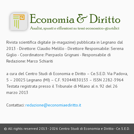
CRIMINOLOGIA TRIBUTARIA
CFC E PARADISI FISCALI
TRANSFER PRICING
PRASSI
Rivista scientifica digitale (e-magazine) pubblicata in Legnano dal
2013 - Direttore: Claudio Melillo - Direttore Responsabile: Serena
AMMINISTRATIVA
Giglio - Coordinatore: Pierpaolo Grignani - Responsabile di
Redazione: Marco Schiariti
TRIBUTARIA
a cura del Centro Studi di Economia e Diritto – Ce.S.E.D. Via Padova,
GIURISPRUDENZA
5 – 20025 Legnano (MI) – C.F. 92044830153 – ISSN 2282-3964
Testata registrata presso il Tribunale di Milano al n. 92 del 26
EUROPEA
marzo 2013
COSTITUZIONALE
Contattaci:
redazione@economiaediritto.it
CIVILE
TRIBUTARIA
© All rights reserved 2013 -
2026 Centro Studi di Economia e Diritto - Ce.S.E.D.
PENALE