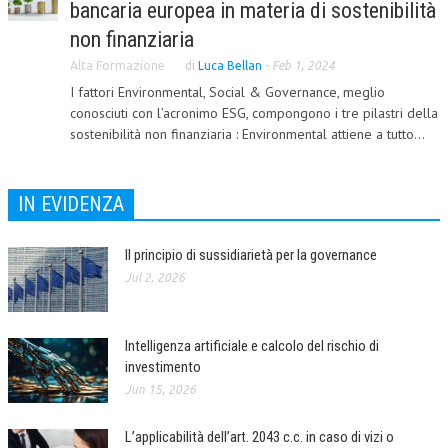
bancaria europea in materia di sostenibilità
non finanziaria
COLLABORA CON NOI
Alta Formazione
di
Luca Bellan
-
Feb 1, 2024
ECONOMIA
I fattori Environmental, Social & Governance, meglio
CORPORATE SOCIAL RESPONSIBILITY
conosciuti con l’acronimo ESG, compongono i tre pilastri della
sostenibilità non finanziaria : Environmental attiene a tutto...
ECONOMIA DELL’ARTE
INTERNAZIONALIZZAZIONE
IN EVIDENZA
HUMAN RESOURCES
Il principio di sussidiarietà per la governance
RISORSE UMANE
Jul 2, 2026
MARKETING
TREASURY IN FINANCIAL SERVICES
Intelligenza artificiale e calcolo del rischio di
investimento
RISK MANAGEMENT
Jun 15, 2026
SVILUPPO SOSTENIBILE
L’applicabilità dell’art. 2043 c.c. in caso di vizi o
PERSONA E CITTÀ