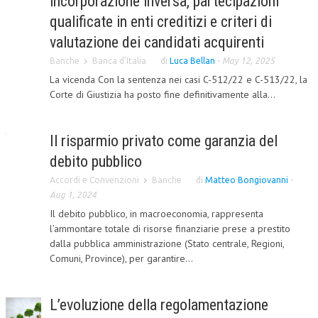
incorporazione inversa, partecipazioni
qualificate in enti creditizi e criteri di
CORSI CE.S.E.D.
valutazione dei candidati acquirenti
ARCHIVIO CORSI 2015
Banche
Banca d'Italia
di
Luca Bellan
-
May 12, 2025
DIVENTA SOCIO
La vicenda Con la sentenza nei casi C-512/22 e C-513/22, la
Corte di Giustizia ha posto fine definitivamente alla...
BROCHURE CE.S.E.D.
LA RIVISTA
Il risparmio privato come garanzia del
debito pubblico
LA RIVISTA
Accordi e Convenzioni
Banche
di
Matteo Bongiovanni
-
COMITATO SCIENTIFICO
Aug 1, 2024
COMITATO EDITORIALE
Il debito pubblico, in macroeconomia, rappresenta
l’ammontare totale di risorse finanziarie prese a prestito
REDAZIONE
dalla pubblica amministrazione (Stato centrale, Regioni,
Comuni, Province), per garantire...
PEER REVIEW
CODICE ETICO
L’evoluzione della regolamentazione
AUTORI