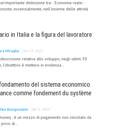
'importante distinzione tra: - Economia reale; -
nsiste, essenzialmente, nell'insieme delle attività
rio in Italia e la figura del lavoratore
ura Miraglia
-
Jan 23, 2025
 descrizione relativa allo sviluppo, negli ultimi 30
re, l’obiettivo è mettere in evidenza...
e fondamento del sistema economico
onfiance comme fondement du système
teo Bongiovanni
-
Dec 5, 2024
at money , è un mezzo di pagamento non vincolato da
privo di...