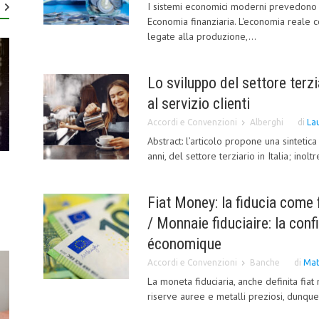
I sistemi economici moderni prevedono un
Economia finanziaria. L'economia reale co
legate alla produzione,...
Lo sviluppo del settore terzia
al servizio clienti
Accordi e Convenzioni
Alberghi
di
La
Abstract: l’articolo propone una sintetica
anni, del settore terziario in Italia; inolt
Fiat Money: la fiducia com
/ Monnaie fiduciaire: la c
économique
Accordi e Convenzioni
Banche
di
Mat
La moneta fiduciaria, anche definita fi
riserve auree e metalli preziosi, dunque 