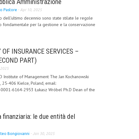
bblica Amministrazione
o Pastore
-
Apr 10, 2025
dell’ultimo decennio sono state stilate le regole
o fondamentale per la gestione e la conservazione
 OF INSURANCE SERVICES –
ECOND PART)
 2025
.D Institute of Management The Jan Kochanowski
1, 25-406 Kielce, Poland, email:
0-0001-6164-2953 Łukasz Wróbel Ph.D Dean of the
inanziaria: le due entità del
teo Bongiovanni
-
Jan 30, 2025