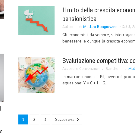
Il mito della crescita econo
pensionistica
Autori
di
Matteo Bongiovanni
-
Oct 3, 
Gli economisti, da sempre, si interrogan
benessere, e dunque la crescita economi
Svalutazione competitiva: co
Accordi e Convenzioni
Banche
di
Mat
In macroeconomia il Pil, ovvero il prodo
equazione: Y = C + I + G...
l
1
2
3
Successiva
zi