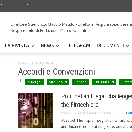
omitato Scientifico
Direttore Scientifico: Claudio Melillo - Direttore Responsabile: Seren
Responsabile di Redazione: Marco Schiariti
LA RIVISTA
NEWS
TELEGRAM
DOCUMENTI
Accordi e Convenzioni
Accordi e Convenzioni
Alberghi
Altri Servizi
Banche
Enti Pubblici
Ristor
Political and legal challeng
the Fintech era
Accordi e Convenzioni
Banche
di
Ben
Abstract The rapid integration of artific
and finance, necessitating substantial 