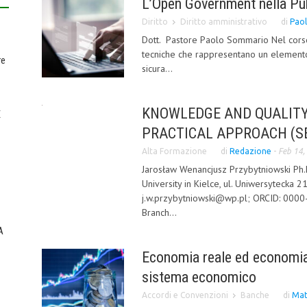
L’Open Government nella Pu
Diritto
Diritto amministrativo
di
Paol
Dott. Pastore Paolo Sommario Nel corso 
tecniche che rappresentano un element
re
sicura...
KNOWLEDGE AND QUALITY
E
PRACTICAL APPROACH (S
Alta Formazione
di
Redazione
-
Feb 14,
Jarosław Wenancjusz Przybytniowski Ph
University in Kielce, ul. Uniwersytecka 2
j.w.przybytniowski@wp.pl; ORCID: 000
Branch...
A
Economia reale ed economia f
sistema economico
Accordi e Convenzioni
Banche
di
Mat