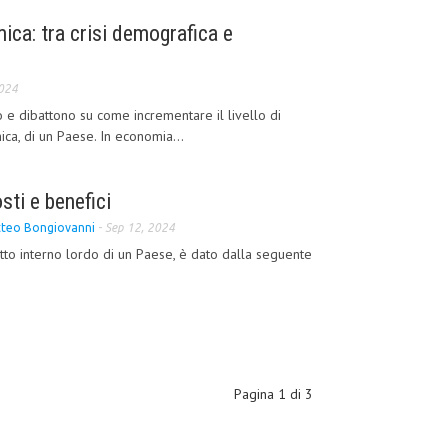
mica: tra crisi demografica e
2024
o e dibattono su come incrementare il livello di
ca, di un Paese. In economia...
sti e benefici
teo Bongiovanni
-
Sep 12, 2024
tto interno lordo di un Paese, è dato dalla seguente
Pagina 1 di 3