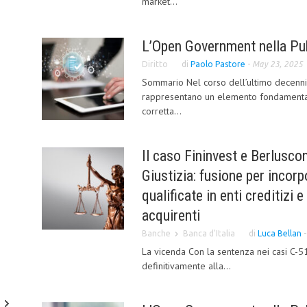
market...
L’Open Government nella Pu
Diritto
di
Paolo Pastore
-
May 23, 2025
Sommario Nel corso dell’ultimo decennio
rappresentano un elemento fondamentale
corretta...
Il caso Fininvest e Berluscon
Giustizia: fusione per incor
qualificate in enti creditizi 
acquirenti
Banche
Banca d'Italia
di
Luca Bellan
La vicenda Con la sentenza nei casi C-51
definitivamente alla...