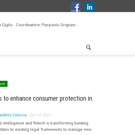
a Giglio - Coordinatore: Pierpaolo Grignani -
anti
es to enhance consumer protection in
edetta Coluccia
-
Jun 18, 2025
ial intelligence and fintech is transforming banking
updates to existing legal frameworks to manage new