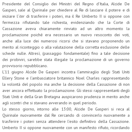
Presidente del Consiglio dei Ministri del Regno d’Italia, Alcide De
CRIMINOLOGIA TRIBUTARIA
Gasperi, sale al Quirinale per chiedere al Re di lasciare il potere e di
iniziare l’
iter
di trasferire i poteri, ma il Re Umberto II si oppone con
CFC E PARADISI FISCALI
fermezza rifiutando tale richiesta, evidenziando che la Corte di
Cassazione aveva chiaramente rinviato ad un altro momento la
TRANSFER PRICING
proclamazione poiché era necessario un nuovo resoconto dei voti,
anche alla luce dei numerosi ricorsi che si stavano proponendo un
PRASSI
merito al riconteggio o alla valutazione della corretta esclusione delle
AMMINISTRATIVA
schede nulle. Altresì, (passaggio fondamentale) fino a tale decisione
dei probiviri, sarebbe stata illegale la proclamazione di un governo
TRIBUTARIA
provvisorio repubblicano.
L’11 giugno Alcide De Gasperi incontra l’ammiraglio degli Stati Uniti
GIURISPRUDENZA
Ellery Stone e l’ambasciatore britannico Noel Charles rappresentando
la volontà del popolo ma anche la decisione della Cassazione di non
EUROPEA
aver ancora effettuato la proclamazione. Gli stessi rappresentanti degli
COSTITUZIONALE
Stati Uniti e della Gran Bretagna auspicarono prudenza in merito anche
agli scontri che si stavano avverando in quel periodo.
CIVILE
Lo stesso giorno, intorno alle 13:00, Alcide De Gasperi si reca al
Quirinale nuovamente dal Re cercando di convincerlo nuovamente a
TRIBUTARIA
trasferire i poteri senza attendere l’esito definitivo della Cassazione.
Umberto II si oppone nuovamente con un manifesto rifiuto, ricordando
PENALE