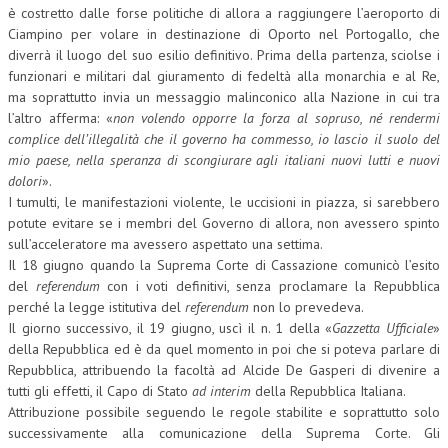
è costretto dalle forse politiche di allora a raggiungere l’aeroporto di
Ciampino per volare in destinazione di Oporto nel Portogallo, che
diverrà il luogo del suo esilio definitivo. Prima della partenza, sciolse i
funzionari e militari dal giuramento di fedeltà alla monarchia e al Re,
ma soprattutto invia un messaggio malinconico alla Nazione in cui tra
l’altro afferma: «
non volendo opporre la forza al sopruso, né rendermi
complice dell’illegalità che il governo ha commesso, io lascio il suolo del
mio paese, nella speranza di scongiurare agli italiani nuovi lutti e nuovi
dolori
».
I tumulti, le manifestazioni violente, le uccisioni in piazza, si sarebbero
potute evitare se i membri del Governo di allora, non avessero spinto
sull’acceleratore ma avessero aspettato una settima.
Il 18 giugno quando la Suprema Corte di Cassazione comunicò l’esito
del
referendum
con i voti definitivi, senza proclamare la Repubblica
perché la legge istitutiva del
referendum
non lo prevedeva.
Il giorno successivo, il 19 giugno, uscì il n. 1 della «
Gazzetta Ufficiale
»
della Repubblica ed è da quel momento in poi che si poteva parlare di
Repubblica, attribuendo la facoltà ad Alcide De Gasperi di divenire a
tutti gli effetti, il Capo di Stato
ad interim
della Repubblica Italiana.
Attribuzione possibile seguendo le regole stabilite e soprattutto solo
successivamente alla comunicazione della Suprema Corte. Gli