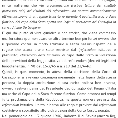
in cui riafferma che «
la proclamazione (rectius lettura dei risultati
provvisori ndr.) dei risultati del referendum…ha portato automaticamente
all’instaurazione di un regime transitorio durante il quale…l’esercizio delle
funzioni del capo dello Stato spetta ope legis al presidente del Consiglio in
carica Alcide De Gasperi
».
E’ qui, dal punto di vista giuridico e non storico, che viene commesso
una forzatura (per non usare un altro termine ben più forte) ovvero che
il governo conferì in modo arbitrario e senza nessun rispetto delle
regole che allora erano state previste dal (
referendum
istitutivo o
plebiscito) «
l’esercizio delle funzioni
» di capo dello Stato in violazione
delle previsioni della legge istitutiva del referendum (decreti legislativi
luogotenenziali n. 98 del 16/3/46 e n. 219 del 23/4/46).
Quindi, in quel momento, in attesa della decisione della Corte di
Cassazione, si avevano contemporaneamente nella figura della stessa
persona, la doppia attribuzione di una carica politica ben diversa,
ovvero vestiva i panni del Presidente del Consiglio del Regno d’Italia
ma anche di Capo dello Stato facente funzioni. Come erronea nei tempi
fu la proclamazione della Repubblica, ma questa non era prevista dal
referendum
istitutivo. Il tutto in barba alle regole previste dal
referendum
costitutivo e soprattutto alle dichiarazioni della Corte Costituzionale.
Nel pomeriggio del 13 giugno 1946, Umberto II di Savoia (ancora Re),