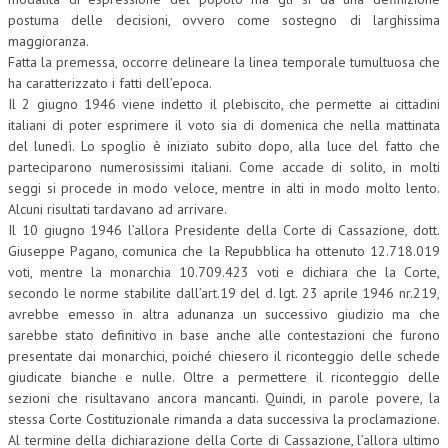
postuma delle decisioni, ovvero come sostegno di larghissima
L’UMANISTA
maggioranza.
Fatta la premessa, occorre delineare la linea temporale tumultuosa che
DIRITTO
ha caratterizzato i fatti dell’epoca.
Il 2 giugno 1946 viene indetto il plebiscito, che permette ai cittadini
DIRITTO PENALE D’IMPRESA
italiani di poter esprimere il voto sia di domenica che nella mattinata
DIRITTO DEL LAVORO
del lunedì. Lo spoglio è iniziato subito dopo, alla luce del fatto che
parteciparono numerosissimi italiani. Come accade di solito, in molti
DIRITTO DEL WEB
seggi si procede in modo veloce, mentre in alti in modo molto lento.
Alcuni risultati tardavano ad arrivare.
DIRITTO DELLE IMPRESE IN CRISI
Il 10 giugno 1946 l’allora Presidente della Corte di Cassazione, dott.
Giuseppe Pagano, comunica che la Repubblica ha ottenuto 12.718.019
CRIMINOLOGIA E CRIMINALISTICA
voti, mentre la monarchia 10.709.423 voti e dichiara che la Corte,
SICUREZZA SUL LAVORO
secondo le norme stabilite dall’art.19 del d. lgt. 23 aprile 1946 nr.219,
avrebbe emesso in altra adunanza un successivo giudizio ma che
FISCO
sarebbe stato definitivo in base anche alle contestazioni che furono
presentate dai monarchici, poiché chiesero il riconteggio delle schede
DIRITTO TRIBUTARIO
giudicate bianche e nulle. Oltre a permettere il riconteggio delle
sezioni che risultavano ancora mancanti. Quindi, in parole povere, la
FISCALITÀ INTERNAZIONALE
stessa Corte Costituzionale rimanda a data successiva la proclamazione.
Al termine della dichiarazione della Corte di Cassazione, l’allora ultimo
TAX RISK MANAGEMENT