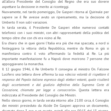
all’allora Presidente del Consiglio del Regno che era suo dovere
aspettare la decisione in merito ai riconteggi.
NEWS
Nuovamente, nel tardo pomeriggio, De Gasperi ritorna al Quirinale per
sapere se il Re avesse avuto un ripensamento, ma la decisione di
ARCHIVIO EVENTI (FINO AL 2022)
Umberto II non subì variazioni.
In tarda serata, il Presidente De Gasperi ebbe numerosi contatti
CORSI ENTI TERZI
telefonici con i suoi ministri, con altri rappresentanti della politica del
PUBBLICAZIONI
tempo oltre che con chi era vicino al Re.
Era chiaro che in quei giorni l’Italia era più che mai spaccata, a nord si
BOLLETTINO FINANZIAMENTI
festeggiava la vittoria della Repubblica, mentre da Roma in giù si
manifestava contro il voto affermando la fedeltà al Re. La più
TELEGRAM
importante manifestazione fu a Napoli dove morirono 7 persone che
appoggiavano la monarchia.
DOCUMENTI
Il 12 giugno 1946, il Re Umberto II consegna al ministro On. Falcone
Lucifero una lettera dove afferma la sua «
decisa volontà di rispettare il
MANUALI E MONOGRAFIE
responso del Popolo italiano espresso dagli elettori votanti, quale risulterà
dagli accertamenti e dal giudizio definitivo della Suprema Corte di
TESI DI LAUREA
Cassazione, chiamata per legge a consacrarlo
». Questa lettera era
indirizzata al Presidente del Consiglio dei Ministri.
MATERIALE DIDATTICO
Nello stesso giorno, in tarda serata intorno alle 21:00 circa, il Consiglio
dei ministri presieduto da Alcide De Gasperi approva un documento,
INVITI E PROMOZIONI
diramato dopo 3 ore e un quarto, quindi alle ore 00:15 del 13 giugno,