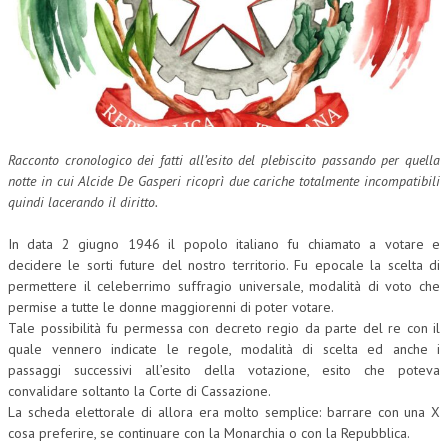
CORSI CE.S.E.D.
ARCHIVIO CORSI 2015
DIVENTA SOCIO
BROCHURE CE.S.E.D.
Racconto cronologico dei fatti all’esito del plebiscito passando per quella
notte in cui Alcide De Gasperi ricoprì due cariche totalmente incompatibili
LA RIVISTA
quindi lacerando il diritto.
LA RIVISTA
In data 2 giugno 1946 il popolo italiano fu chiamato a votare e
COMITATO SCIENTIFICO
decidere le sorti future del nostro territorio. Fu epocale la scelta di
permettere il celeberrimo suffragio universale, modalità di voto che
COMITATO EDITORIALE
permise a tutte le donne maggiorenni di poter votare.
Tale possibilità fu permessa con decreto regio da parte del re con il
REDAZIONE
quale vennero indicate le regole, modalità di scelta ed anche i
passaggi successivi all’esito della votazione, esito che poteva
PEER REVIEW
convalidare soltanto la Corte di Cassazione.
CODICE ETICO
La scheda elettorale di allora era molto semplice: barrare con una X
cosa preferire, se continuare con la Monarchia o con la Repubblica.
AUTORI