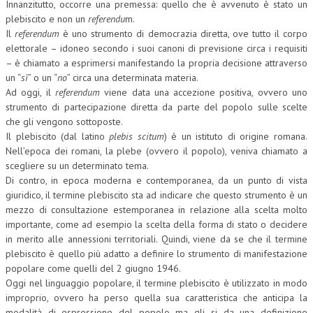
Innanzitutto, occorre una premessa: quello che è avvenuto è stato un
plebiscito e non un
referendu
m.
COLLABORA CON NOI
Il
referendum
è uno strumento di democrazia diretta, ove tutto il corpo
elettorale – idoneo secondo i suoi canoni di previsione circa i requisiti
ECONOMIA
– è chiamato a esprimersi manifestando la propria decisione attraverso
un “
sì
” o un “
no
” circa una determinata materia.
CORPORATE SOCIAL RESPONSIBILITY
Ad oggi, il
referendum
viene data una accezione positiva, ovvero uno
ECONOMIA DELL’ARTE
strumento di partecipazione diretta da parte del popolo sulle scelte
che gli vengono sottoposte.
INTERNAZIONALIZZAZIONE
Il plebiscito (dal latino
plebis scitum
) è un istituto di origine romana.
Nell’epoca dei romani, la plebe (ovvero il popolo), veniva chiamato a
HUMAN RESOURCES
scegliere su un determinato tema.
Di contro, in epoca moderna e contemporanea, da un punto di vista
RISORSE UMANE
giuridico, il termine plebiscito sta ad indicare che questo strumento è un
MARKETING
mezzo di consultazione estemporanea in relazione alla scelta molto
importante, come ad esempio la scelta della forma di stato o decidere
TREASURY IN FINANCIAL SERVICES
in merito alle annessioni territoriali. Quindi, viene da se che il termine
plebiscito è quello più adatto a definire lo strumento di manifestazione
RISK MANAGEMENT
popolare come quelli del 2 giugno 1946.
Oggi nel linguaggio popolare, il termine plebiscito è utilizzato in modo
SVILUPPO SOSTENIBILE
improprio, ovvero ha perso quella sua caratteristica che anticipa la
PERSONA E CITTÀ
modalità di espressione del popolo ma gli si da una definizione