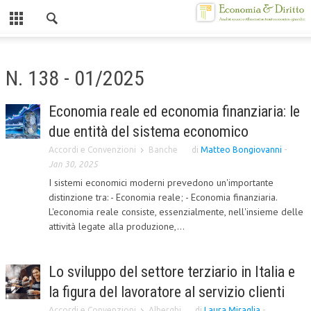
Chiuso
HOME
N. 138 - 01/2025
CHI SIAMO
Economia reale ed economia finanziaria: le
MISSION
due entità del sistema economico
CONTATTI
Accordi e Convenzioni
Banche
di
Matteo Bongiovanni
-
Jan 30, 2025
CENTRO STUDI
I sistemi economici moderni prevedono un'importante
distinzione tra: - Economia reale; - Economia finanziaria.
ATTO COSTITUTIVO E STATUTO
L'economia reale consiste, essenzialmente, nell'insieme delle
attività legate alla produzione,...
ORGANIZZAZIONE
OBIETTIVI
Lo sviluppo del settore terziario in Italia e
DIREZIONE SCIENTIFICA
la figura del lavoratore al servizio clienti
ALTA FORMAZIONE
Accordi e Convenzioni
Alberghi
di
Laura Miraglia
-