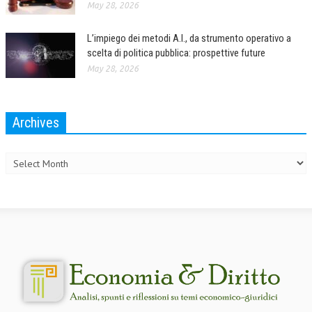
May 28, 2026
L’UMANISTA
L’impiego dei metodi A.I., da strumento operativo a
DIRITTO
scelta di politica pubblica: prospettive future
May 28, 2026
DIRITTO PENALE D’IMPRESA
DIRITTO DEL LAVORO
Archives
DIRITTO DEL WEB
Archives
DIRITTO DELLE IMPRESE IN CRISI
CRIMINOLOGIA E CRIMINALISTICA
SICUREZZA SUL LAVORO
FISCO
DIRITTO TRIBUTARIO
FISCALITÀ INTERNAZIONALE
TAX RISK MANAGEMENT