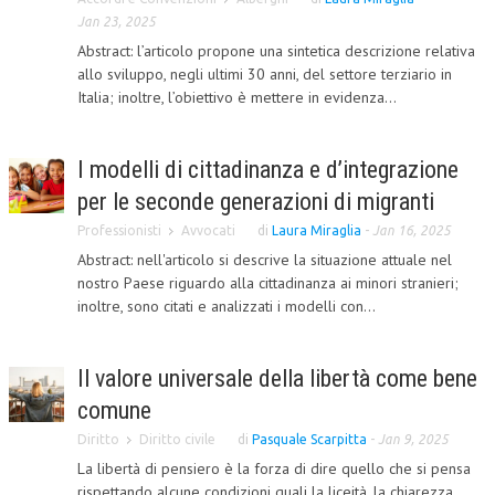
Jan 23, 2025
CORSI CE.S.E.D.
Abstract: l’articolo propone una sintetica descrizione relativa
allo sviluppo, negli ultimi 30 anni, del settore terziario in
ARCHIVIO CORSI 2015
Italia; inoltre, l’obiettivo è mettere in evidenza...
DIVENTA SOCIO
BROCHURE CE.S.E.D.
I modelli di cittadinanza e d’integrazione
per le seconde generazioni di migranti
LA RIVISTA
Professionisti
Avvocati
di
Laura Miraglia
-
Jan 16, 2025
LA RIVISTA
Abstract: nell'articolo si descrive la situazione attuale nel
nostro Paese riguardo alla cittadinanza ai minori stranieri;
COMITATO SCIENTIFICO
inoltre, sono citati e analizzati i modelli con...
COMITATO EDITORIALE
REDAZIONE
Il valore universale della libertà come bene
comune
PEER REVIEW
Diritto
Diritto civile
di
Pasquale Scarpitta
-
Jan 9, 2025
CODICE ETICO
La libertà di pensiero è la forza di dire quello che si pensa
rispettando alcune condizioni quali la liceità, la chiarezza,
AUTORI