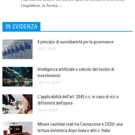
l'equilibrio, la forma....
COLLABORA CON NOI
ECONOMIA
IN EVIDENZA
CORPORATE SOCIAL RESPONSIBILITY
Il principio di sussidiarietà per la governance
ECONOMIA DELL’ARTE
Jul 2, 2026
INTERNAZIONALIZZAZIONE
HUMAN RESOURCES
Intelligenza artificiale e calcolo del rischio di
investimento
RISORSE UMANE
Jun 15, 2026
MARKETING
L’applicabilità dell’art. 2043 c.c. in caso di vizi o
TREASURY IN FINANCIAL SERVICES
difformità dell’opera
Jun 4, 2026
RISK MANAGEMENT
SVILUPPO SOSTENIBILE
Misure cautelari reali tra Cassazione e CEDU: una
lettura sistemica dopo Isaia e altri c. Italia
PERSONA E CITTÀ