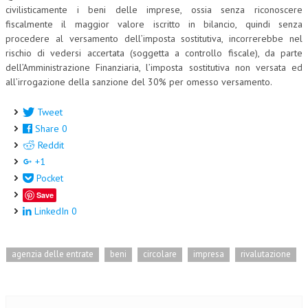
civilisticamente i beni delle imprese, ossia senza riconoscere
L’UMANISTA
fiscalmente il maggior valore iscritto in bilancio, quindi senza
procedere al versamento dell’imposta sostitutiva, incorrerebbe nel
DIRITTO
rischio di vedersi accertata (soggetta a controllo fiscale), da parte
dell’Amministrazione Finanziaria, l’imposta sostitutiva non versata ed
DIRITTO PENALE D’IMPRESA
all’irrogazione della sanzione del 30% per omesso versamento.
DIRITTO DEL LAVORO
Tweet
DIRITTO DEL WEB
Share
0
Reddit
DIRITTO DELLE IMPRESE IN CRISI
+1
CRIMINOLOGIA E CRIMINALISTICA
Pocket
Save
SICUREZZA SUL LAVORO
LinkedIn
0
FISCO
DIRITTO TRIBUTARIO
agenzia delle entrate
beni
circolare
impresa
rivalutazione
FISCALITÀ INTERNAZIONALE
TAX RISK MANAGEMENT