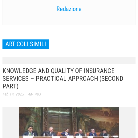
Redazione
NEWS
ARCHIVIO EVENTI (FINO AL 2022)
CORSI ENTI TERZI
ARTICOLI SIMILI
PUBBLICAZIONI
BOLLETTINO FINANZIAMENTI
KNOWLEDGE AND QUALITY OF INSURANCE
TELEGRAM
SERVICES – PRACTICAL APPROACH (SECOND
PART)
DOCUMENTI
Feb 14, 2025
483
MANUALI E MONOGRAFIE
TESI DI LAUREA
MATERIALE DIDATTICO
INVITI E PROMOZIONI