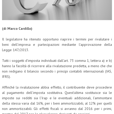
CORSI CE.S.E.D.
ARCHIVIO CORSI 2015
DIVENTA SOCIO
(di Marco Cardillo)
BROCHURE CE.S.E.D.
Il legislatore ha ritenuto opportuno riaprire i termini per rivalutare i
beni dell’impresa e partecipazioni mediante l’approvazione della
LA RIVISTA
Legge 147/2013.
LA RIVISTA
Tutti i soggetti d’imposta individuati dall’art. 73 comma 1, lettera a) e b)
hanno la facoltà di ricorrere alla rivalutazione predetta, a meno che che
COMITATO SCIENTIFICO
non redigano il bilancio secondo i principi contabili internazionali (IAS,
COMITATO EDITORIALE
IFRS).
REDAZIONE
Affinché la rivalutazione abbia effetto, il contribuente deve procedere
al pagamento dell’imposta sostitutiva. Quest’ultima sostituisce sia le
PEER REVIEW
imposte sui redditi sia l’Irap e le eventuali addizionali, l’ammontare
della stessa varia dal 16%, per i beni ammortizzabili, al 12% per quelli
CODICE ETICO
non ammortizzabili. Gli effetti fiscali si avranno dal 2016 per i primi,
AUTORI