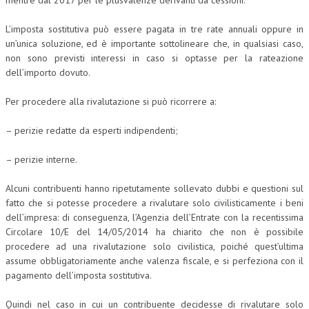
mentre dal 2017 per le plusvalenze derivanti da cessioni.
COLLABORA CON NOI
L’imposta sostitutiva può essere pagata in tre rate annuali oppure in
un’unica soluzione, ed è importante sottolineare che, in qualsiasi caso,
ECONOMIA
non sono previsti interessi in caso si optasse per la rateazione
dell’importo dovuto.
CORPORATE SOCIAL RESPONSIBILITY
Per procedere alla rivalutazione si può ricorrere a:
ECONOMIA DELL’ARTE
INTERNAZIONALIZZAZIONE
– perizie redatte da esperti indipendenti;
HUMAN RESOURCES
– perizie interne.
RISORSE UMANE
Alcuni contribuenti hanno ripetutamente sollevato dubbi e questioni sul
fatto che si potesse procedere a rivalutare solo civilisticamente i beni
MARKETING
dell’impresa: di conseguenza, l’Agenzia dell’Entrate con la recentissima
TREASURY IN FINANCIAL SERVICES
Circolare 10/E del 14/05/2014 ha chiarito che non è possibile
procedere ad una rivalutazione solo civilistica, poiché quest’ultima
RISK MANAGEMENT
assume obbligatoriamente anche valenza fiscale, e si perfeziona con il
pagamento dell’imposta sostitutiva.
SVILUPPO SOSTENIBILE
Quindi nel caso in cui un contribuente decidesse di rivalutare solo
PERSONA E CITTÀ