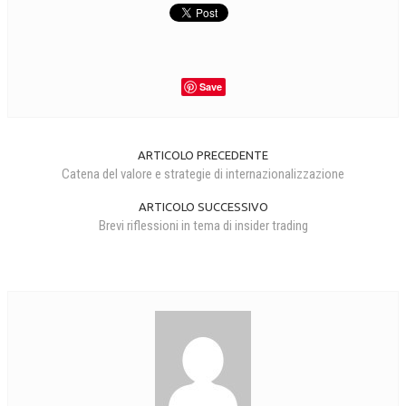
CRIMINOLOGIA TRIBUTARIA
CFC E PARADISI FISCALI
Save
TRANSFER PRICING
PRASSI
ARTICOLO PRECEDENTE
AMMINISTRATIVA
Catena del valore e strategie di internazionalizzazione
TRIBUTARIA
ARTICOLO SUCCESSIVO
Brevi riflessioni in tema di insider trading
GIURISPRUDENZA
EUROPEA
COSTITUZIONALE
CIVILE
TRIBUTARIA
PENALE