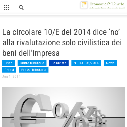
Chiuso
HOME
La circolare 10/E del 2014 dice ‘no’
CHI SIAMO
alla rivalutazione solo civilistica dei
MISSION
beni dell’impresa
CONTATTI
Fisco
Diritto tributario
La Rivista
N. 014 - 06/2014
News
Prassi
Prassi Tributaria
CENTRO STUDI
Jun 1, 2014
ATTO COSTITUTIVO E STATUTO
ORGANIZZAZIONE
OBIETTIVI
DIREZIONE SCIENTIFICA
ALTA FORMAZIONE