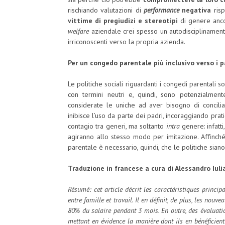
rischiando valutazioni di
performance
negativa
risp
vittime di pregiudizi e stereotipi
di genere ancor
welfare
aziendale crei spesso un autodisciplinamento
irriconoscenti verso la propria azienda.
Per un congedo parentale più inclusivo verso i 
Le politiche sociali riguardanti i congedi parentali s
con termini neutri e, quindi, sono potenzialment
considerate le uniche ad aver bisogno di conciliar
inibisce l’uso da parte dei padri, incoraggiando pratic
contagio tra generi, ma soltanto
intra
genere: infatti
agiranno allo stesso modo per imitazione. Affinché
parentale è necessario, quindi, che le politiche sian
Traduzione in francese a cura di Alessandro Iuli
Résumé: cet article décrit les caractéristiques princi
entre famille et travail. Il en définit, de plus, les no
80% du salaire pendant 3 mois. En outre, des évaluati
mettant en évidence la manière dont ils en bénéficient