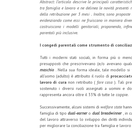
Abstract: l’articolo descrive le principali caratterist
tra famiglia e lavoro e ne delinea le novità presenti n
della retribuzione per 3 mesi . Inoltre, sono proposte 
evidenziando come essi ne fruiscano in maniera diversa
costruiscono i modelli genitoriali, proponendo, infin
parentali più inclusive.
I congedi parentali come strumento di conciliaz
Tutti i moderni stati sociali, in forma più o meno
presupposti che prescrivevano (e/o avevano quale
maschio
. Nella sua forma ideale, tale modello si 
all’uomo (adulto) è attribuito il ruolo di
procacciato
lavoro di cura
non retribuito (
fare casa
). Tali pre
sostenuto i diversi ruoli assegnati a uomini e d
rappresenta ancora oltre il 33% di tutte le coppie.
Successivamente, alcuni sistemi di
welfare state
hanno
famiglia di tipo
dual-earner
o
dual breadwinner
, in 
del lavoro attraverso lo sviluppo dei diritti individual
per migliorare la conciliazione tra famiglia e lavoro d