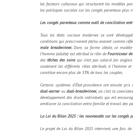
les facteurs culturaux qui structurent les modèles par
les politiques sociales sur les congés parentaux plus in
Les congés parentaux comme outil de conciliation entre
Tous les états sociaux modernes se sont développé
conditions qui prescrivaient (et/ou avaient comme réf
male breadwinner.
Dans sa forme idéale, ce modèle 
l’homme (adulte) est attribué le rôle de
Fournisseur de
des
tâches des soins
qui n’est pas salarié (en anglai
soutenant les différents rôles attribués à l’homme 
constitue encore plus de 33% de tous les couples.
Certains systèmes d’État-providence ont ensuite pris 
dual-earner
ou
dual-breadwinner,
où c’est la coexist
développement des droits individuels qui est encourag
améliorer la conciliation entra famille et travail des pa
La Loi du Bilan 2025 : les nouveautés sur les congés 
Le projet de Loi du Bilan 2025 intervient, une fois de