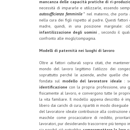
mancanza delle
capacità pratiche di ri-produz
necessità di impararle e utilizzarle, essendo sempr
autosufficienza femminile
”
nel materno, che porta 
nella cura dei figli rispetto al padre. Questi fattori 
madre, quindi, in una posizione marginale: ci
infantilizzazione degli uomini
, secondo il quale
confronto alle mogli/compagnia.
Modelli di paternità nei luoghi di lavoro
Oltre ai fattori culturali sopra citati, che mante
mondo del lavoro legittimo l’utilizzo dei congedi
soprattutto perché le aziende, anche quelle che
fondata sul
modello del lavoratore ideale
: se
identificazione
con la propria professione, una
fisicamente al lavoro, e convergono tutte le propr
la vita familiare. Il modello appena descritto è i
libero dai carichi di cura, ripartiti in modo diseguale
del lavoratore ideale contribuisce alla costruzione 
maschile come procacciatore di reddito, priorita
lavoratori, pur desiderando trascorrere più tempo in 
sia perché ciò potrebbe
compromettere la loro ca