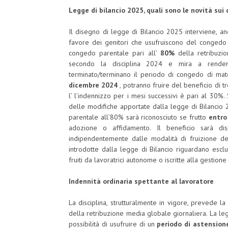
Legge di bilancio 2025, quali sono le novità sui
Il disegno di legge di Bilancio 2025 interviene, a
favore dei genitori che usufruiscono del congedo 
congedo parentale pari all’
80%
della retribuzi
secondo la disciplina 2024 e mira a rendere 
terminato/terminano il periodo di congedo di mat
dicembre 2024
, potranno fruire del beneficio di 
l’ l’indennizzo per i mesi successivi è pari al 30%. 
delle modifiche apportate dalla legge di Bilancio 
parentale all’80% sarà riconosciuto se frutto
entro 
adozione o affidamento. Il beneficio sarà d
indipendentemente dalle modalità di fruizione del
introdotte dalla legge di Bilancio riguardano esc
fruiti da lavoratrici autonome o iscritte alla gestio
Indennità ordinaria spett
La disciplina, strutturalmente in vigore, prevede la
della retribuzione media globale giornaliera. La leg
possibilità di usufruire di un
periodo di astension