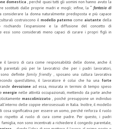
ione domestica
, perché quasi tutti gli uomini non hanno avuto la
e sostituiti dalle proprie madri e mogli; infine, la
“
fantasia di
a considerare la donna naturalmente predisposta e più capace
culturali costruiscono il
modello paterno
come
aiutante
della
ò rischiando l’espansione e la diffusione del concetto di
 essi sono considerati meno capaci di curare i propri figli in
nere il lavoro di cura come responsabilità delle donne, anche il
 parentali più per le lavoratrici che per i padri lavoratori,
 sono definite
family friendly
, sposano una cultura lavorativa
condo quest’ultimo, il lavoratore è colui che ha una
forte
 grande
devozione
ad essa, misurata in termini di tempo speso
ie
energie
nelle attività occupazionali, mettendo da parte anche
mplicitamente
mascolinizzato
, poiché presuppone un individuo
 all’interno delle coppie eterosessuali in Italia. Inoltre, il modello
di cosa significativa per essere un uomo, perché rinforza il ruolo
rio rispetto al ruolo di cura come padre. Per questo, i padri
famiglia, non sono incentivati ​​a richiedere il congedo parentale,
rriera
– dando l’idea di non mettere il lavoro al primo posto e