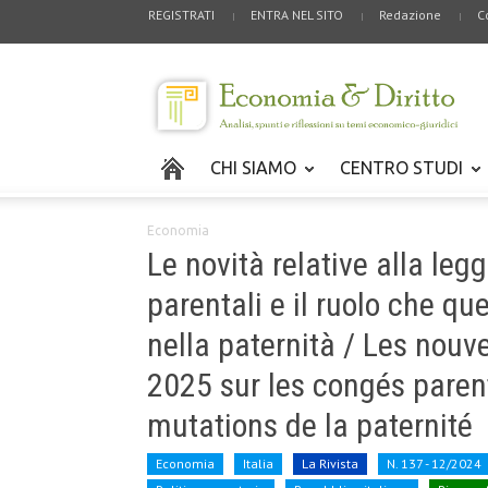
REGISTRATI
ENTRA NEL SITO
Redazione
C
CHI SIAMO
CENTRO STUDI
Economia
Le novità relative alla leg
parentali e il ruolo che q
nella paternità / Les nouve
2025 sur les congés parent
mutations de la paternité
Economia
Italia
La Rivista
N. 137 - 12/2024