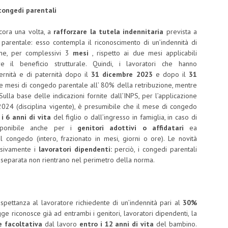
 congedi parentali
ncora una volta, a
rafforzare la tutela indennitaria
prevista a
parentale: esso contempla il riconoscimento di un’indennità di
one, per complessivi 3
mesi
, rispetto ai due mesi applicabili
il beneficio strutturale. Quindi, i lavoratori che hanno
ernità e di paternità dopo il
31 dicembre 2023
e dopo il
31
tre mesi di congedo parentale all’ 80% della retribuzione, mentre
Sulla base delle indicazioni fornite dall’INPS, per l’applicazione
2024 (disciplina vigente), è presumibile che il mese di congedo
i 6 anni di vita
del figlio o dall’ingresso in famiglia, in caso di
isponibile anche per i
genitori adottivi o affidatari
ea
 congedo (intero, frazionato in mesi, giorni o ore). Le novità
lusivamente i
lavoratori dipendenti:
perciò, i congedi parentali
ne separata non rientrano nel perimetro della norma.
ante al lavoratore
 spettanza al lavoratore richiedente di un’indennità pari al
30%
ge riconosce già ad entrambi i genitori, lavoratori dipendenti, la
e facoltativa
dal lavoro
entro i 12 anni di vita
del bambino.