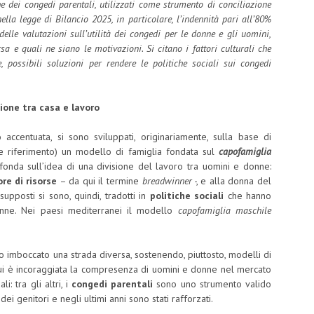
iche dei congedi parentali, utilizzati come strumento di conciliazione
ella legge di Bilancio 2025, in particolare, l’indennità pari all’80%
delle valutazioni sull’utilità dei congedi per le donne e gli uomini,
 e quali ne siano le motivazioni. Si citano i fattori culturali che
e, possibili soluzioni per rendere le politiche sociali sui congedi
ione tra casa e lavoro
 accentuata, si sono sviluppati, originariamente, sulla base di
 riferimento) un modello di famiglia fondata sul
capofamiglia
fonda sull’idea di una divisione del lavoro tra uomini e donne:
re di risorse
– da qui il termine
breadwinner
-, e alla donna del
supposti si sono, quindi, tradotti in
politiche sociali
che hanno
onne. Nei paesi mediterranei il modello
capofamiglia maschile
 imboccato una strada diversa, sostenendo, piuttosto, modelli di
cui è incoraggiata la compresenza di uomini e donne nel mercato
i: tra gli altri, i
congedi parentali
sono uno strumento valido
ei genitori e negli ultimi anni sono stati rafforzati.