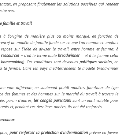
entaux, en proposant finalement les solutions possibles qui rendent
clusives.
 famille et travail
s à l’origine, de manière plus ou moins marqué, en fonction de
érence) un modèle de famille fondé sur ce que l’on nomme en anglais
repose sur l’idée de diviser le travail entre homme et femme: à
 ressources –
d’où le terme male
breadwinner
– et à la femme celui
s
homemaking
). Ces conditions sont devenues
politiques sociales
, en
et à la femme. Dans les pays méditerranéens le modèle breadwinner
une voie différente, en soutenant plutôt modèles familiaux de type
ence des femmes et des hommes sur le marché du travail à travers le
ée: parmi d’autres,
les congés parentaux
sont un outil valable pour
rents et, pendant ces dernières années, ils ont été renforcés.
parentaux
 plus,
pour renforcer la
protection d’indemnisation
prévue en faveur