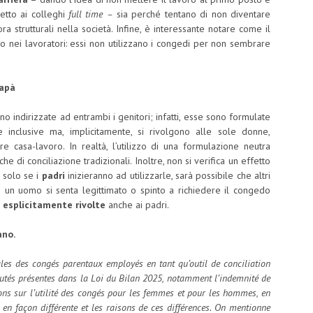
etto ai colleghi
full time –
sia perché tentano di non diventare
a strutturali nella società. Infine, è interessante notare come il
 nei lavoratori: essi non utilizzano i congedi per non sembrare
papà
ono indirizzate ad entrambi i genitori; infatti, esse sono formulate
e inclusive ma, implicitamente, si rivolgono alle sole donne,
e casa-lavoro. In realtà, l’utilizzo di una formulazione neutra
he di conciliazione tradizionali. Inoltre, non si verifica un effetto
, solo se i
padri
inizieranno ad utilizzarle, sarà possibile che altri
 un uomo si senta legittimato o spinto a richiedere il congedo
o
esplicitamente rivolte
anche ai padri.
ano.
pales des congés parentaux employés en tant qu’outil de conciliation
uveautés présentes dans la Loi du Bilan 2025, notamment l’indemnité de
ons sur l’utilité des congés pour les femmes et pour les hommes, en
 en façon différente et les raisons de ces différences. On mentionne