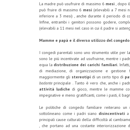
La madre può usufruire di massimo 6
mesi
, dopo i
può fruire di massimo 6
mesi
(elevabili a 7 mesi n
inferiore a 3 mesi) , anche durante il periodo di 
Infine, entrambi i genitori possono godere, com
(elevabili a 11 mesi nel caso in cui il padre si aste
Mamme e papà e il diverso utilizzo del congedo
I congedi parentali sono uno strumento utile per l
sono le più incentivate ad usufruirne, mentre i padr
equa la
distribuzione dei carichi familiari.
Infatt
di mediazione, di organizzazione e gestione f
maggiormente gli
stereotipi
di un certo tipo di
pa
badante
principale
. Tanto è vero che, anche i padri
attività ludiche
di gioco, mentre le mamme con
impegnative e meno gratificanti, come i pasti, il bagno
Le politiche di congedo familiare reiterano un
sottolineano come i padri siano
disincentivati
​​
principali cause culturali della difficoltà al cambiam
, che portano ad una costante interiorizzazione 