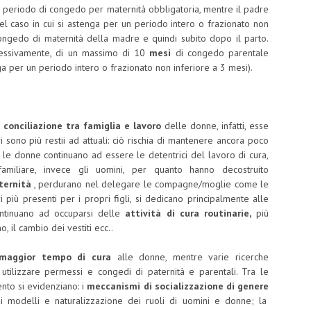
l periodo di congedo per maternità obbligatoria, mentre il padre
el caso in cui si astenga per un periodo intero o frazionato non
congedo di maternità della madre e quindi subito dopo il parto.
plessivamente, di un massimo di 10
mesi
di congedo parentale
nga per un periodo intero o frazionato non inferiore a 3 mesi).
a
conciliazione tra famiglia e lavoro
delle donne, infatti, esse
i sono più restii ad attuali: ciò rischia di mantenere ancora poco
i, le donne continuano ad essere le detentrici del lavoro di cura,
amiliare, invece gli uomini, per quanto hanno decostruito
ternità
, perdurano nel delegare le compagne/moglie come le
 più presenti per i propri figli, si dedicano principalmente alle
tinuano ad occuparsi delle
attività di cura routinarie,
più
, il cambio dei vestiti ecc..
maggior tempo di cura
alle donne, mentre varie ricerche
a utilizzare permessi e congedi di paternità e parentali. Tra le
ento si evidenziano: i
meccanismi di socializzazione di genere
di modelli e naturalizzazione dei ruoli di uomini e donne; la