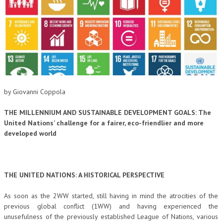
CORSI CE.S.E.D.
ARCHIVIO CORSI 2015
DIVENTA SOCIO
BROCHURE CE.S.E.D.
LA RIVISTA
by Giovanni Coppola
LA RIVISTA
THE MILLENNIUM AND SUSTAINABLE DEVELOPMENT GOALS:
The
United Nations’ challenge for a fairer, eco-friendlier and more
COMITATO SCIENTIFICO
developed world
COMITATO EDITORIALE
REDAZIONE
THE UNITED NATIONS: A HISTORICAL PERSPECTIVE
PEER REVIEW
As soon as the 2WW started, still having in mind the atrocities of the
CODICE ETICO
previous global conflict (1WW) and having experienced the
unusefulness of the previously established League of Nations, various
AUTORI