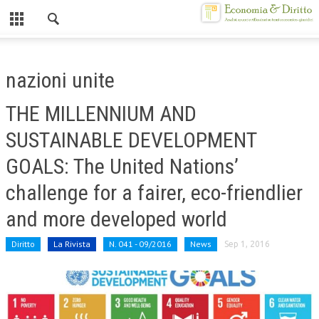
Chiuso
HOME
nazioni unite
CHI SIAMO
THE MILLENNIUM AND
MISSION
SUSTAINABLE DEVELOPMENT
CONTATTI
GOALS: The United Nations’
CENTRO STUDI
challenge for a fairer, eco-friendlier
ATTO COSTITUTIVO E STATUTO
and more developed world
ORGANIZZAZIONE
Diritto
La Rivista
N. 041 - 09/2016
News
Sep 1, 2016
OBIETTIVI
DIREZIONE SCIENTIFICA
ALTA FORMAZIONE