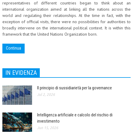
representatives of different countries began to think about an
international organization aimed at linking all the nations across the
COLLABORA CON NOI
world and regulating their relationships. At the time in fact, with the
exception of official visits, there were no possibilities for authorities to
ECONOMIA
broadly intervene on the international political context. It is within this
CORPORATE SOCIAL RESPONSIBILITY
framework that the United Nations Organization born.
ECONOMIA DELL’ARTE
Continua
INTERNAZIONALIZZAZIONE
HUMAN RESOURCES
IN EVIDENZA
RISORSE UMANE
Il principio di sussidiarietà per la governance
MARKETING
Jul 2, 2026
TREASURY IN FINANCIAL SERVICES
RISK MANAGEMENT
Intelligenza artificiale e calcolo del rischio di
SVILUPPO SOSTENIBILE
investimento
Jun 15, 2026
PERSONA E CITTÀ