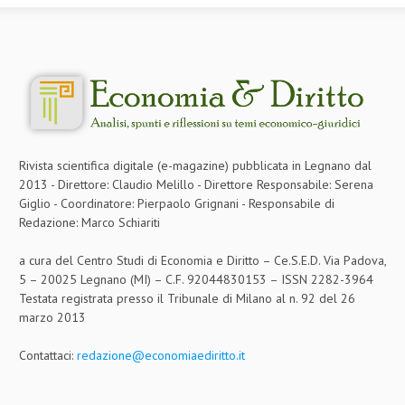
CRIMINOLOGIA TRIBUTARIA
CFC E PARADISI FISCALI
TRANSFER PRICING
PRASSI
AMMINISTRATIVA
Rivista scientifica digitale (e-magazine) pubblicata in Legnano dal
2013 - Direttore: Claudio Melillo - Direttore Responsabile: Serena
TRIBUTARIA
Giglio - Coordinatore: Pierpaolo Grignani - Responsabile di
Redazione: Marco Schiariti
GIURISPRUDENZA
a cura del Centro Studi di Economia e Diritto – Ce.S.E.D. Via Padova,
EUROPEA
5 – 20025 Legnano (MI) – C.F. 92044830153 – ISSN 2282-3964
COSTITUZIONALE
Testata registrata presso il Tribunale di Milano al n. 92 del 26
marzo 2013
CIVILE
Contattaci:
redazione@economiaediritto.it
TRIBUTARIA
PENALE