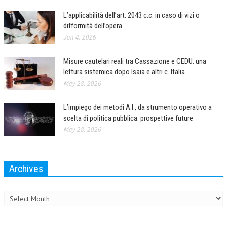
L’applicabilità dell’art. 2043 c.c. in caso di vizi o
L’UMANISTA
difformità dell’opera
DIRITTO
Jun 4, 2026
DIRITTO PENALE D’IMPRESA
Misure cautelari reali tra Cassazione e CEDU: una
lettura sistemica dopo Isaia e altri c. Italia
DIRITTO DEL LAVORO
May 28, 2026
DIRITTO DEL WEB
L’impiego dei metodi A.I., da strumento operativo a
DIRITTO DELLE IMPRESE IN CRISI
scelta di politica pubblica: prospettive future
CRIMINOLOGIA E CRIMINALISTICA
May 28, 2026
SICUREZZA SUL LAVORO
FISCO
Archives
Archives
DIRITTO TRIBUTARIO
FISCALITÀ INTERNAZIONALE
TAX RISK MANAGEMENT