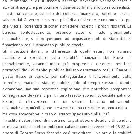
dal momento in cui il sistema bancario dovrebbe vendere asset e
attività strategiche per colmare il disavanzo finanziario con i correntisti.
Il sistema bancario, sull’orlo del collasso finanziario, potrebbe essere
salvato dal Governo attraverso piani di acquisizione e una nuova legge
che vieti ai correntisti di poter richiedere indietro i propri risparmi. Le
banche, contestualmente, essendo state di fatto pienamente
nazionalizzate, si impegneranno ad acquistare titoli di Stato italiani
finanziando così il disavanzo pubblico statale.
Gli investitori italiani, a differenza di quelli esteri, non avranno
occasione a speculare sulla stabilità finanziaria del Paese e,
probabilmente, saranno molto più propensi a detenere nei loro
portafogli titoli di debito pubblico italiano garantendo così, al Paese, il
giusto flusso di liquidità per salvaguardare il funzionamento della
complessa macchina statale, stabilizzando al tempo stesso il debito
evitandone una sua repentina esplosione che potrebbe comportare
conseguenze devastanti per l’intero tessuto economico-sociale italiano.
Perciò, ci ritroveremo con un sistema bancario interamente
nazionalizzato, un’inflazione crescente e una crescita economica nulla.
Ma cosa accadrebbe in caso di attacco speculativo alla lira?
Investitori esteri, fondi di investimento potrebbero decidere di vendere
in massa titoli di debito pubblico italiano, come avvenne nel 1992 ad
opera di George Soros, facendo così precipitare il valore e la stabilità