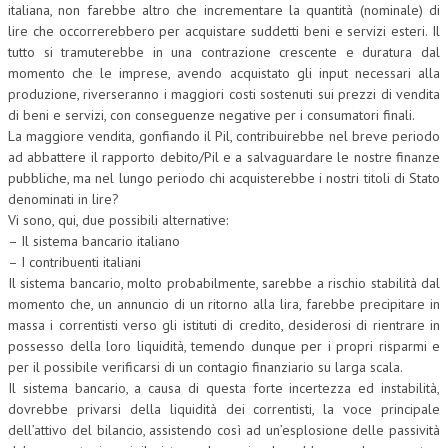
italiana, non farebbe altro che incrementare la quantità (nominale) di
lire che occorrerebbero per acquistare suddetti beni e servizi esteri. Il
tutto si tramuterebbe in una contrazione crescente e duratura dal
momento che le imprese, avendo acquistato gli input necessari alla
produzione, riverseranno i maggiori costi sostenuti sui prezzi di vendita
di beni e servizi, con conseguenze negative per i consumatori finali.
La maggiore vendita, gonfiando il Pil, contribuirebbe nel breve periodo
ad abbattere il rapporto debito/Pil e a salvaguardare le nostre finanze
pubbliche, ma nel lungo periodo chi acquisterebbe i nostri titoli di Stato
denominati in lire?
Vi sono, qui, due possibili alternative:
– Il sistema bancario italiano
– I contribuenti italiani
Il sistema bancario, molto probabilmente, sarebbe a rischio stabilità dal
momento che, un annuncio di un ritorno alla lira, farebbe precipitare in
massa i correntisti verso gli istituti di credito, desiderosi di rientrare in
possesso della loro liquidità, temendo dunque per i propri risparmi e
per il possibile verificarsi di un contagio finanziario su larga scala.
Il sistema bancario, a causa di questa forte incertezza ed instabilità,
dovrebbe privarsi della liquidità dei correntisti, la voce principale
dell’attivo del bilancio, assistendo così ad un’esplosione delle passività