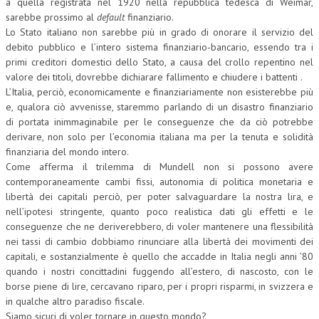
a quella registrata nel 1920 nella repubblica tedesca di Weimar,
sarebbe prossimo al
default
finanziario.
Lo Stato italiano non sarebbe più in grado di onorare il servizio del
debito pubblico e l’intero sistema finanziario-bancario, essendo tra i
primi creditori domestici dello Stato, a causa del crollo repentino nel
valore dei titoli, dovrebbe dichiarare fallimento e chiudere i battenti .
L’Italia, perciò, economicamente e finanziariamente non esisterebbe più
e, qualora ciò avvenisse, staremmo parlando di un disastro finanziario
di portata inimmaginabile per le conseguenze che da ciò potrebbe
derivare, non solo per l’economia italiana ma per la tenuta e solidità
finanziaria del mondo intero.
Come afferma il trilemma di Mundell non si possono avere
contemporaneamente cambi fissi, autonomia di politica monetaria e
libertà dei capitali perciò, per poter salvaguardare la nostra lira, e
nell’ipotesi stringente, quanto poco realistica dati gli effetti e le
conseguenze che ne deriverebbero, di voler mantenere una flessibilità
nei tassi di cambio dobbiamo rinunciare alla libertà dei movimenti dei
capitali, e sostanzialmente è quello che accadde in Italia negli anni ’80
quando i nostri concittadini fuggendo all’estero, di nascosto, con le
borse piene di lire, cercavano riparo, per i propri risparmi, in svizzera e
in qualche altro paradiso fiscale.
Siamo sicuri di voler tornare in questo mondo?