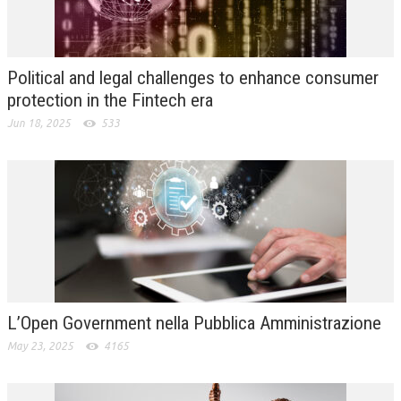
L’UMANISTA
DIRITTO
Political and legal challenges to enhance consumer
DIRITTO PENALE D’IMPRESA
protection in the Fintech era
Jun 18, 2025
533
DIRITTO DEL LAVORO
DIRITTO DEL WEB
DIRITTO DELLE IMPRESE IN CRISI
CRIMINOLOGIA E CRIMINALISTICA
SICUREZZA SUL LAVORO
FISCO
L’Open Government nella Pubblica Amministrazione
DIRITTO TRIBUTARIO
May 23, 2025
4165
FISCALITÀ INTERNAZIONALE
TAX RISK MANAGEMENT