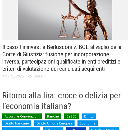
CRIMINOLOGIA TRIBUTARIA
CFC E PARADISI FISCALI
TRANSFER PRICING
PRASSI
Il caso Fininvest e Berlusconi v. BCE al vaglio della
AMMINISTRATIVA
Corte di Giustizia: fusione per incorporazione
inversa, partecipazioni qualificate in enti creditizi e
TRIBUTARIA
criteri di valutazione dei candidati acquirenti
GIURISPRUDENZA
May 12, 2025
3683
EUROPEA
Ritorno alla lira: croce o delizia per
COSTITUZIONALE
l’economia italiana?
CIVILE
TRIBUTARIA
Accordi e Convenzioni
Banche
CeSED
Diritto
Diritto bancario
Diritto Unione Europea
Economia
PENALE