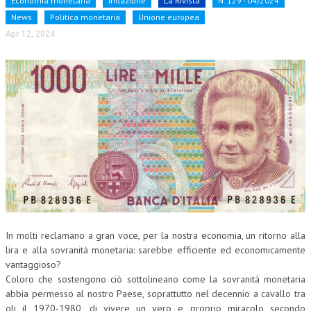
Economia monetaria
Inflazione
La Rivista
N. 129 - 04/2024
News
Politica monetaria
Unione europea
NEWS
Apr 12, 2024
ARCHIVIO EVENTI (FINO AL 2022)
CORSI ENTI TERZI
PUBBLICAZIONI
BOLLETTINO FINANZIAMENTI
TELEGRAM
DOCUMENTI
MANUALI E MONOGRAFIE
In molti reclamano a gran voce, per la nostra economia, un ritorno alla
TESI DI LAUREA
lira e alla sovranità monetaria: sarebbe efficiente ed economicamente
vantaggioso?
MATERIALE DIDATTICO
Coloro che sostengono ciò sottolineano come la sovranità monetaria
abbia permesso al nostro Paese, soprattutto nel decennio a cavallo tra
INVITI E PROMOZIONI
gli il 1970-1980, di vivere un vero e proprio miracolo secondo