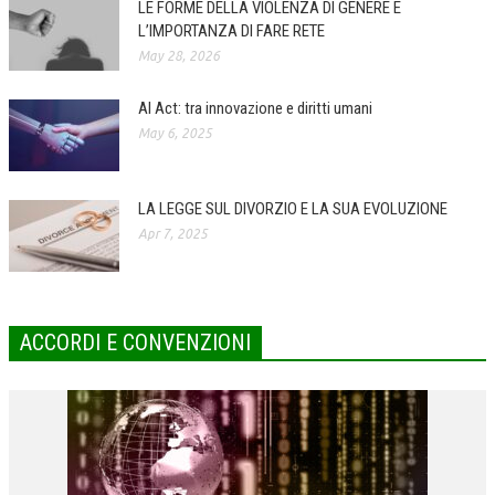
LE FORME DELLA VIOLENZA DI GENERE E
L’IMPORTANZA DI FARE RETE
COLLABORA CON NOI
May 28, 2026
ECONOMIA
AI Act: tra innovazione e diritti umani
CORPORATE SOCIAL RESPONSIBILITY
May 6, 2025
ECONOMIA DELL’ARTE
INTERNAZIONALIZZAZIONE
LA LEGGE SUL DIVORZIO E LA SUA EVOLUZIONE
Apr 7, 2025
HUMAN RESOURCES
RISORSE UMANE
MARKETING
ACCORDI E CONVENZIONI
TREASURY IN FINANCIAL SERVICES
RISK MANAGEMENT
SVILUPPO SOSTENIBILE
PERSONA E CITTÀ