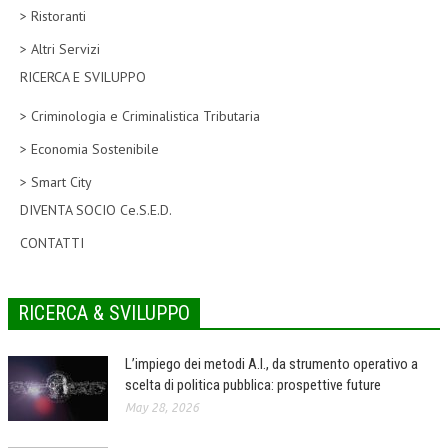
> Ristoranti
CORSI CE.S.E.D.
> Altri Servizi
ARCHIVIO CORSI 2015
RICERCA E SVILUPPO
DIVENTA SOCIO
> Criminologia e Criminalistica Tributaria
BROCHURE CE.S.E.D.
> Economia Sostenibile
> Smart City
LA RIVISTA
DIVENTA SOCIO Ce.S.E.D.
LA RIVISTA
CONTATTI
COMITATO SCIENTIFICO
COMITATO EDITORIALE
RICERCA & SVILUPPO
REDAZIONE
L’impiego dei metodi A.I., da strumento operativo a
PEER REVIEW
scelta di politica pubblica: prospettive future
May 28, 2026
CODICE ETICO
AUTORI