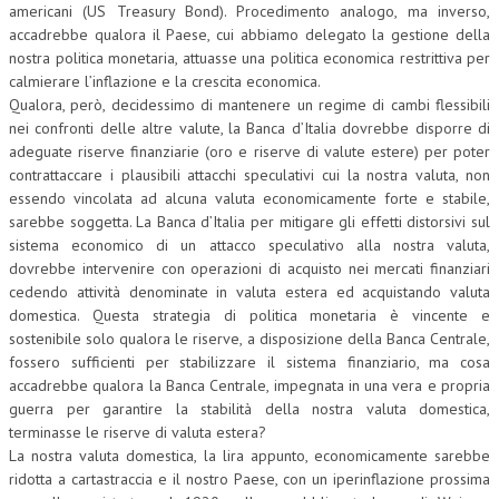
americani (US Treasury Bond). Procedimento analogo, ma inverso,
accadrebbe qualora il Paese, cui abbiamo delegato la gestione della
nostra politica monetaria, attuasse una politica economica restrittiva per
calmierare l’inflazione e la crescita economica.
Qualora, però, decidessimo di mantenere un regime di cambi flessibili
nei confronti delle altre valute, la Banca d’Italia dovrebbe disporre di
adeguate riserve finanziarie (oro e riserve di valute estere) per poter
contrattaccare i plausibili attacchi speculativi cui la nostra valuta, non
essendo vincolata ad alcuna valuta economicamente forte e stabile,
sarebbe soggetta. La Banca d’Italia per mitigare gli effetti distorsivi sul
sistema economico di un attacco speculativo alla nostra valuta,
dovrebbe intervenire con operazioni di acquisto nei mercati finanziari
cedendo attività denominate in valuta estera ed acquistando valuta
domestica. Questa strategia di politica monetaria è vincente e
sostenibile solo qualora le riserve, a disposizione della Banca Centrale,
fossero sufficienti per stabilizzare il sistema finanziario, ma cosa
accadrebbe qualora la Banca Centrale, impegnata in una vera e propria
guerra per garantire la stabilità della nostra valuta domestica,
terminasse le riserve di valuta estera?
La nostra valuta domestica, la lira appunto, economicamente sarebbe
ridotta a cartastraccia e il nostro Paese, con un iperinflazione prossima