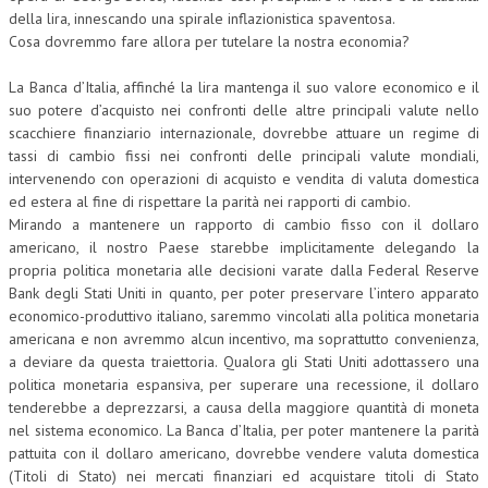
della lira, innescando una spirale inflazionistica spaventosa.
Cosa dovremmo fare allora per tutelare la nostra economia?
La Banca d’Italia, affinché la lira mantenga il suo valore economico e il
suo potere d’acquisto nei confronti delle altre principali valute nello
scacchiere finanziario internazionale, dovrebbe attuare un regime di
tassi di cambio fissi nei confronti delle principali valute mondiali,
intervenendo con operazioni di acquisto e vendita di valuta domestica
ed estera al fine di rispettare la parità nei rapporti di cambio.
Mirando a mantenere un rapporto di cambio fisso con il dollaro
americano, il nostro Paese starebbe implicitamente delegando la
propria politica monetaria alle decisioni varate dalla Federal Reserve
Bank degli Stati Uniti in quanto, per poter preservare l’intero apparato
economico-produttivo italiano, saremmo vincolati alla politica monetaria
americana e non avremmo alcun incentivo, ma soprattutto convenienza,
a deviare da questa traiettoria. Qualora gli Stati Uniti adottassero una
politica monetaria espansiva, per superare una recessione, il dollaro
tenderebbe a deprezzarsi, a causa della maggiore quantità di moneta
nel sistema economico. La Banca d’Italia, per poter mantenere la parità
pattuita con il dollaro americano, dovrebbe vendere valuta domestica
(Titoli di Stato) nei mercati finanziari ed acquistare titoli di Stato