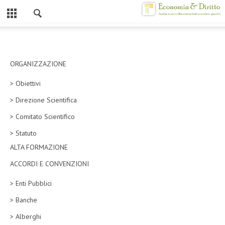
Chiuso
HOME
CHI SIAMO
ORGANIZZAZIONE
> Obiettivi
MISSION
> Direzione Scientifica
CONTATTI
> Comitato Scientifico
CENTRO STUDI
> Statuto
ALTA FORMAZIONE
ATTO COSTITUTIVO E STATUTO
ACCORDI E CONVENZIONI
ORGANIZZAZIONE
> Enti Pubblici
OBIETTIVI
> Banche
DIREZIONE SCIENTIFICA
> Alberghi
ALTA FORMAZIONE