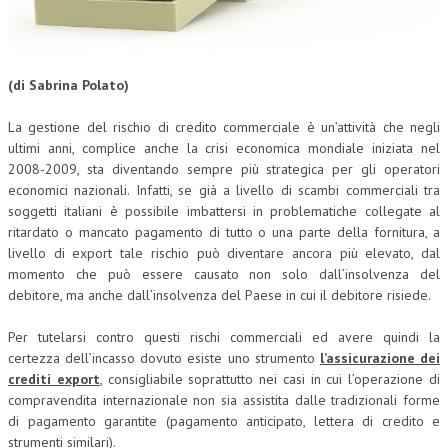
CORSI CE.S.E.D.
ARCHIVIO CORSI 2015
(di Sabrina Polato)
DIVENTA SOCIO
La gestione del rischio di credito commerciale è un’attività che negli
BROCHURE CE.S.E.D.
ultimi anni, complice anche la crisi economica mondiale iniziata nel
2008-2009, sta diventando sempre più strategica per gli operatori
LA RIVISTA
economici nazionali. Infatti, se già a livello di scambi commerciali tra
soggetti italiani è possibile imbattersi in problematiche collegate al
LA RIVISTA
ritardato o mancato pagamento di tutto o una parte della fornitura, a
livello di export tale rischio può diventare ancora più elevato, dal
COMITATO SCIENTIFICO
momento che può essere causato non solo dall’insolvenza del
debitore, ma anche dall’insolvenza del Paese in cui il debitore risiede.
COMITATO EDITORIALE
Per tutelarsi contro questi rischi commerciali ed avere quindi la
REDAZIONE
certezza dell’incasso dovuto esiste uno strumento
l’assicurazione dei
PEER REVIEW
crediti export
, consigliabile soprattutto nei casi in cui l’operazione di
compravendita internazionale non sia assistita dalle tradizionali forme
CODICE ETICO
di pagamento garantite (pagamento anticipato, lettera di credito e
strumenti similari).
AUTORI