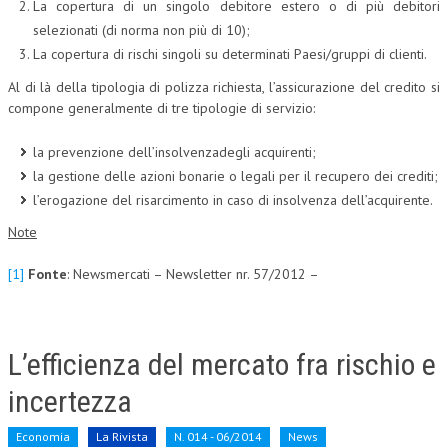
La copertura di un singolo debitore estero o di più debitori
CRIMINOLOGIA TRIBUTARIA
selezionati (di norma non più di 10);
La copertura di rischi singoli su determinati Paesi/gruppi di clienti.
CFC E PARADISI FISCALI
Al di là della tipologia di polizza richiesta, l’assicurazione del credito si
TRANSFER PRICING
compone generalmente di tre tipologie di servizio:
PRASSI
la prevenzione dell’insolvenzadegli acquirenti;
la gestione delle azioni bonarie o legali per il recupero dei crediti;
AMMINISTRATIVA
l’erogazione del risarcimento in caso di insolvenza dell’acquirente.
TRIBUTARIA
Note
GIURISPRUDENZA
[1]
Fonte
: Newsmercati – Newsletter nr. 57/2012 –
EUROPEA
COSTITUZIONALE
L’efficienza del mercato fra rischio e
CIVILE
incertezza
TRIBUTARIA
PENALE
Economia
La Rivista
N. 014 - 06/2014
News