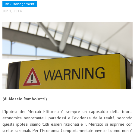
Risk Management
NEWS
Jun 1, 2014
ARCHIVIO EVENTI (FINO AL 2022)
CORSI ENTI TERZI
PUBBLICAZIONI
BOLLETTINO FINANZIAMENTI
TELEGRAM
DOCUMENTI
MANUALI E MONOGRAFIE
(di Alessio Rombolotti)
TESI DI LAUREA
L’Ipotesi dei Mercati Efficienti è sempre un caposaldo della teoria
economica nonostante i paradossi e l’evidenza della realtà, secondo
MATERIALE DIDATTICO
questa ipotesi siamo tutti esseri razionali e il Mercato si esprime con
INVITI E PROMOZIONI
scelte razionali. Per l’Economia Comportamentale invece l’uomo non è