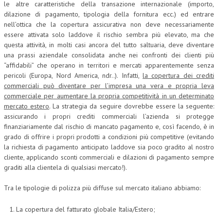
le altre caratteristiche della transazione internazionale (importo,
dilazione di pagamento, tipologia della fornitura ecc.) ed entrare
L’UMANISTA
nell’ottica che la copertura assicurativa non deve necessariamente
DIRITTO
essere attivata solo laddove il rischio sembra più elevato, ma che
questa attività, in molti casi ancora del tutto saltuaria, deve diventare
DIRITTO PENALE D’IMPRESA
una prassi aziendale consolidata anche nei confronti dei clienti più
“affidabili” che operano in territori e mercati apparentemente senza
DIRITTO DEL LAVORO
pericoli (Europa, Nord America, ndr..). Infatti,
la copertura dei crediti
commerciali può diventare per l’impresa una vera e propria leva
DIRITTO DEL WEB
commerciale per aumentare la propria competitività in un determinato
mercato estero
. La strategia da seguire dovrebbe essere la seguente:
DIRITTO DELLE IMPRESE IN CRISI
assicurando i propri crediti commerciali l’azienda si protegge
CRIMINOLOGIA E CRIMINALISTICA
finanziariamente dal rischio di mancato pagamento e, così facendo, è in
grado di offrire i propri prodotti a condizioni più competitive (evitando
SICUREZZA SUL LAVORO
la richiesta di pagamento anticipato laddove sia poco gradito al nostro
cliente, applicando sconti commerciali e dilazioni di pagamento sempre
FISCO
graditi alla clientela di qualsiasi mercato!).
DIRITTO TRIBUTARIO
Tra le tipologie di polizza più diffuse sul mercato italiano abbiamo:
FISCALITÀ INTERNAZIONALE
La copertura del fatturato globale Italia/Estero;
TAX RISK MANAGEMENT