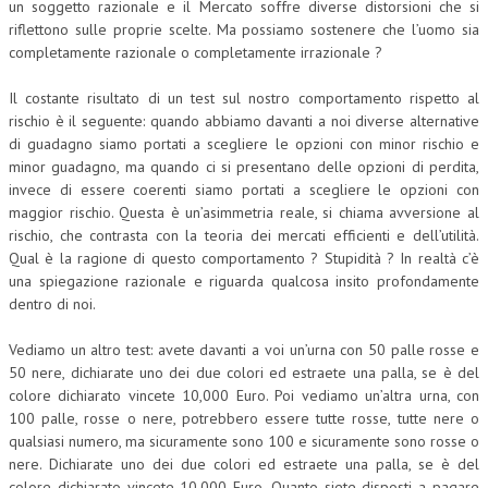
un soggetto razionale e il Mercato soffre diverse distorsioni che si
riflettono sulle proprie scelte. Ma possiamo sostenere che l’uomo sia
completamente razionale o completamente irrazionale ?
Il costante risultato di un test sul nostro comportamento rispetto al
rischio è il seguente: quando abbiamo davanti a noi diverse alternative
di guadagno siamo portati a scegliere le opzioni con minor rischio e
minor guadagno, ma quando ci si presentano delle opzioni di perdita,
invece di essere coerenti siamo portati a scegliere le opzioni con
maggior rischio. Questa è un’asimmetria reale, si chiama avversione al
rischio, che contrasta con la teoria dei mercati efficienti e dell’utilità.
Qual è la ragione di questo comportamento ? Stupidità ? In realtà c’è
una spiegazione razionale e riguarda qualcosa insito profondamente
dentro di noi.
Vediamo un altro test: avete davanti a voi un’urna con 50 palle rosse e
50 nere, dichiarate uno dei due colori ed estraete una palla, se è del
colore dichiarato vincete 10,000 Euro. Poi vediamo un’altra urna, con
100 palle, rosse o nere, potrebbero essere tutte rosse, tutte nere o
qualsiasi numero, ma sicuramente sono 100 e sicuramente sono rosse o
nere. Dichiarate uno dei due colori ed estraete una palla, se è del
colore dichiarato vincete 10,000 Euro. Quanto siete disposti a pagare