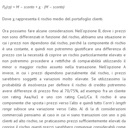
P
(rp) = M – sconto +
x
· (M – sconto)
K
Dove
x
rappresenta il rischio medio del portafoglio clienti.
Ora possiamo fare alcune considerazioni. Nell’opzione B, dove i prezzi
non sono differenziati in funzione del rischio, abbiamo una situazione in
cui i prezzi non dipendono dal rischio, perché la componente di rischio
è una costante, e quindi non potremmo giustificare una differenza di
prezzo con la necessità di coprire un rischio particolarmente elevato e
non potremmo procedere a rettifiche di comparabilità utilizzando il
minor o maggior rischio assunto nella transazione. Nell’opzione A
invece, in cui i prezzi dipendono parzialmente dal rischio, i prezzi
sarebbero soggetti a variazioni molto elevate. Se utilizzassimo la
probabilità di insolvenza per definire il rischio di credito potremmo
avere differenze di prezzo fino al 70/75%, ad esempio fra un cliente
con rating Aaa/Aa1 e uno con rating Caa1/Ca. Il rischio è una
componente che sposta i prezzi verso l’alto e quindi tutto l’
arm’s length
range
subisce una variazione verso l’alto. Al di la di considerazioni
commerciali pensiamo al caso in cui vi siano transazioni con uno o più
clienti ad alto rischio, se praticassimo prezzi sufficientemente elevati da
coprire il rischio questi prezzi sarebbero comunque considerabili come