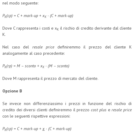
nel modo seguente:
P
(cp) = C + mark-up + x
· (C + mark-up)
K
K
Dove C rappresenta i costi e x
il rischio di credito derivante dal cliente
K
K.
Nel caso del
resale price
definiremmo il prezzo del cliente K
analogamente al caso precedente:
P
(rp) = M – sconto + x
· (M – sconto)
K
K
Dove M rappresenta il prezzo di mercato del cliente.
Opzione B
Se invece non differenziassimo i prezzi in funzione del rischio di
credito dei diversi clienti definiremmo il prezzo
cost plus
e
resale price
con le seguenti rispettive espressioni:
P
(cp) = C + mark-up +
x
· (C + mark-up)
K