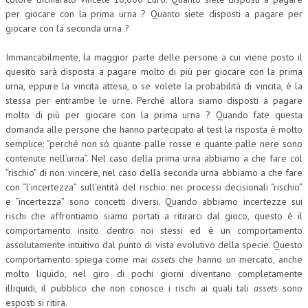
per giocare con la prima urna ? Quanto siete disposti a pagare per
giocare con la seconda urna ?
Immancabilmente, la maggior parte delle persone a cui viene posto il
quesito sarà disposta a pagare molto di più per giocare con la prima
urna, eppure la vincita attesa, o se volete la probabilità di vincita, è la
stessa per entrambe le urne. Perché allora siamo disposti a pagare
molto di più per giocare con la prima urna ? Quando fate questa
domanda alle persone che hanno partecipato al test la risposta è molto
semplice: “perché non sò quante palle rosse e quante palle nere sono
contenute nell’urna”. Nel caso della prima urna abbiamo a che fare col
“rischio” di non vincere, nel caso della seconda urna abbiamo a che fare
con “l’incertezza” sull’entità del rischio. nei processi decisionali “rischio”
e “incertezza” sono concetti diversi. Quando abbiamo incertezze sui
rischi che affrontiamo siamo portati a ritirarci dal gioco, questo è il
comportamento insito dentro noi stessi ed è un comportamento
assolutamente intuitivo dal punto di vista evolutivo della specie. Questo
comportamento spiega come mai
assets
che hanno un mercato, anche
molto liquido, nel giro di pochi giorni diventano completamente
illiquidi, il pubblico che non conosce i rischi ai quali tali
assets
sono
esposti si ritira.