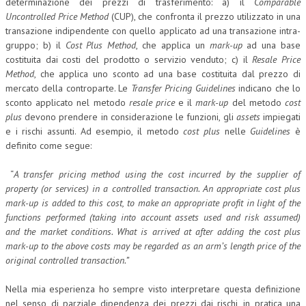
determinazione dei prezzi di trasferimento: a) il
Comparable
Uncontrolled Price Method
(CUP), che confronta il prezzo utilizzato in una
transazione indipendente con quello applicato ad una transazione intra-
gruppo; b) il
Cost Plus Method
, che applica un
mark-up
ad una base
costituita dai costi del prodotto o servizio venduto; c) il
Resale Price
Method
, che applica uno sconto ad una base costituita dal prezzo di
mercato della controparte. Le
Transfer Pricing Guidelines
indicano che lo
sconto applicato nel metodo
resale price
e il
mark-up
del metodo
cost
plus
devono prendere in considerazione le funzioni, gli
assets
impiegati
e i rischi assunti. Ad esempio, il metodo
cost plus
nelle
Guidelines
è
definito come segue:
“
A transfer pricing method using the cost incurred by the supplier of
property (or services) in a controlled transaction. An appropriate cost plus
mark-up is added to this cost, to make an appropriate profit in light of the
functions performed (taking into account assets used and risk assumed)
and the market conditions. What is arrived at after adding the cost plus
mark-up to the above costs may be regarded as an arm’s length price of the
original controlled transaction.”
Nella mia esperienza ho sempre visto interpretare questa definizione
nel senso di parziale dipendenza dei prezzi dai rischi, in pratica una