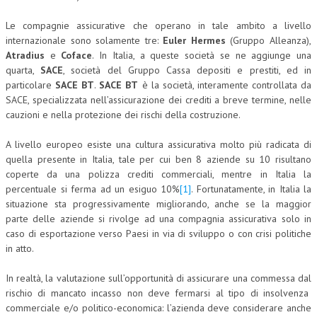
Le compagnie assicurative che operano in tale ambito a livello
COLLABORA CON NOI
internazionale sono solamente tre:
Euler Hermes
(Gruppo Alleanza),
ECONOMIA
Atradius
e
Coface
. In Italia, a queste società se ne aggiunge una
quarta,
SACE
, società del Gruppo Cassa depositi e prestiti, ed in
CORPORATE SOCIAL RESPONSIBILITY
particolare
SACE BT
.
SACE BT
è la società, interamente controllata da
SACE, specializzata nell’assicurazione dei crediti a breve termine, nelle
ECONOMIA DELL’ARTE
cauzioni e nella protezione dei rischi della costruzione.
INTERNAZIONALIZZAZIONE
A livello europeo esiste una cultura assicurativa molto più radicata di
HUMAN RESOURCES
quella presente in Italia, tale per cui ben 8 aziende su 10 risultano
coperte da una polizza crediti commerciali, mentre in Italia la
RISORSE UMANE
percentuale si ferma ad un esiguo 10%
[1]
. Fortunatamente, in Italia la
situazione sta progressivamente migliorando, anche se la maggior
MARKETING
parte delle aziende si rivolge ad una compagnia assicurativa solo in
caso di esportazione verso Paesi in via di sviluppo o con crisi politiche
TREASURY IN FINANCIAL SERVICES
in atto.
RISK MANAGEMENT
In realtà, la valutazione sull’opportunità di assicurare una commessa dal
SVILUPPO SOSTENIBILE
rischio di mancato incasso non deve fermarsi al tipo di insolvenza
commerciale e/o politico-economica: l’azienda deve considerare anche
PERSONA E CITTÀ