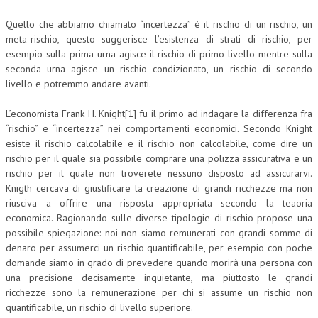
Quello che abbiamo chiamato “incertezza” è il rischio di un rischio, un
meta-rischio, questo suggerisce l’esistenza di strati di rischio, per
esempio sulla prima urna agisce il rischio di primo livello mentre sulla
seconda urna agisce un rischio condizionato, un rischio di secondo
livello e potremmo andare avanti.
L’economista Frank H. Knight[1] fu il primo ad indagare la differenza fra
“rischio” e “incertezza” nei comportamenti economici. Secondo Knight
esiste il rischio calcolabile e il rischio non calcolabile, come dire un
rischio per il quale sia possibile comprare una polizza assicurativa e un
rischio per il quale non troverete nessuno disposto ad assicurarvi.
Knigth cercava di giustificare la creazione di grandi ricchezze ma non
riusciva a offrire una risposta appropriata secondo la teaoria
economica. Ragionando sulle diverse tipologie di rischio propose una
possibile spiegazione: noi non siamo remunerati con grandi somme di
denaro per assumerci un rischio quantificabile, per esempio con poche
domande siamo in grado di prevedere quando morirà una persona con
una precisione decisamente inquietante, ma piuttosto le grandi
ricchezze sono la remunerazione per chi si assume un rischio non
quantificabile, un rischio di livello superiore.