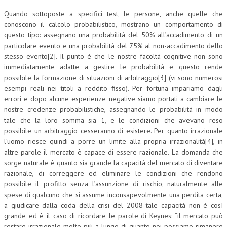
Quando sottoposte a specifici test, le persone, anche quelle che
conoscono il calcolo probabilistico, mostrano un comportamento di
questo tipo: assegnano una probabilità del 50% all’accadimento di un
particolare evento e una probabilità del 75% al non-accadimento dello
stesso evento[2]. Il punto è che le nostre facoltà cognitive non sono
immediatamente adatte a gestire le probabilità e questo rende
possibile la formazione di situazioni di arbitraggio[3] (vi sono numerosi
esempi reali nei titoli a reddito fisso). Per fortuna impariamo dagli
errori e dopo alcune esperienze negative siamo portati a cambiare le
nostre credenze probabilistiche, assegnando le probabilità in modo
tale che la loro somma sia 1, e le condizioni che avevano reso
possibile un arbitraggio cesseranno di esistere. Per quanto irrazionale
l’uomo riesce quindi a porre un limite alla propria irrazionalità[4], in
altre parole il mercato è capace di essere razionale. La domanda che
sorge naturale è quanto sia grande la capacità del mercato di diventare
razionale, di correggere ed eliminare le condizioni che rendono
possibile il profitto senza l’assunzione di rischio, naturalmente alle
spese di qualcuno che si assume inconsapevolmente una perdita certa,
a giudicare dalla coda della crisi del 2008 tale capacità non è così
grande ed è il caso di ricordare le parole di Keynes: “il mercato può
restare irrazionale molto più a lungo di quanto noi possiamo rimanere