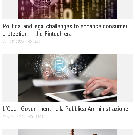
L’UMANISTA
DIRITTO
Political and legal challenges to enhance consumer
DIRITTO PENALE D’IMPRESA
protection in the Fintech era
Jun 18, 2025
530
DIRITTO DEL LAVORO
DIRITTO DEL WEB
DIRITTO DELLE IMPRESE IN CRISI
CRIMINOLOGIA E CRIMINALISTICA
SICUREZZA SUL LAVORO
FISCO
L’Open Government nella Pubblica Amministrazione
DIRITTO TRIBUTARIO
May 23, 2025
4161
FISCALITÀ INTERNAZIONALE
TAX RISK MANAGEMENT