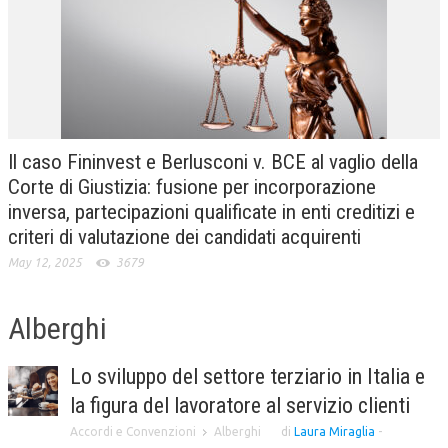
CRIMINOLOGIA TRIBUTARIA
CFC E PARADISI FISCALI
TRANSFER PRICING
PRASSI
Il caso Fininvest e Berlusconi v. BCE al vaglio della
AMMINISTRATIVA
Corte di Giustizia: fusione per incorporazione
inversa, partecipazioni qualificate in enti creditizi e
TRIBUTARIA
criteri di valutazione dei candidati acquirenti
GIURISPRUDENZA
May 12, 2025
3679
EUROPEA
Alberghi
COSTITUZIONALE
CIVILE
Lo sviluppo del settore terziario in Italia e
TRIBUTARIA
la figura del lavoratore al servizio clienti
Accordi e Convenzioni
Alberghi
di
Laura Miraglia
-
PENALE