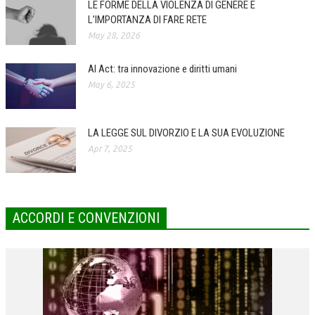
LE FORME DELLA VIOLENZA DI GENERE E
L’IMPORTANZA DI FARE RETE
COLLABORA CON NOI
May 28, 2026
ECONOMIA
AI Act: tra innovazione e diritti umani
CORPORATE SOCIAL RESPONSIBILITY
May 6, 2025
ECONOMIA DELL’ARTE
INTERNAZIONALIZZAZIONE
LA LEGGE SUL DIVORZIO E LA SUA EVOLUZIONE
Apr 7, 2025
HUMAN RESOURCES
RISORSE UMANE
MARKETING
ACCORDI E CONVENZIONI
TREASURY IN FINANCIAL SERVICES
RISK MANAGEMENT
SVILUPPO SOSTENIBILE
PERSONA E CITTÀ