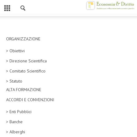
Chiuso
HOME
CHI SIAMO
ORGANIZZAZIONE
> Obiettivi
MISSION
> Direzione Scientifica
CONTATTI
> Comitato Scientifico
CENTRO STUDI
> Statuto
ALTA FORMAZIONE
ATTO COSTITUTIVO E STATUTO
ACCORDI E CONVENZIONI
ORGANIZZAZIONE
> Enti Pubblici
OBIETTIVI
> Banche
DIREZIONE SCIENTIFICA
> Alberghi
ALTA FORMAZIONE