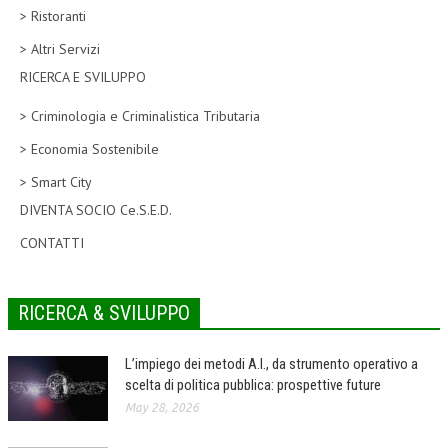
> Ristoranti
CORSI CE.S.E.D.
> Altri Servizi
ARCHIVIO CORSI 2015
RICERCA E SVILUPPO
DIVENTA SOCIO
> Criminologia e Criminalistica Tributaria
BROCHURE CE.S.E.D.
> Economia Sostenibile
> Smart City
LA RIVISTA
DIVENTA SOCIO Ce.S.E.D.
LA RIVISTA
CONTATTI
COMITATO SCIENTIFICO
COMITATO EDITORIALE
RICERCA & SVILUPPO
REDAZIONE
L’impiego dei metodi A.I., da strumento operativo a
PEER REVIEW
scelta di politica pubblica: prospettive future
May 28, 2026
CODICE ETICO
AUTORI