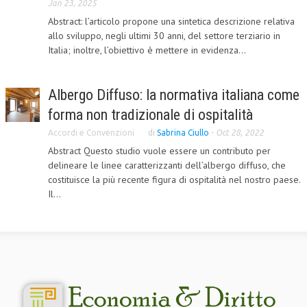
Jan 23, 2025
NEWS
Abstract: l’articolo propone una sintetica descrizione relativa
allo sviluppo, negli ultimi 30 anni, del settore terziario in
Italia; inoltre, l’obiettivo è mettere in evidenza...
ARCHIVIO EVENTI (FINO AL 2022)
CORSI ENTI TERZI
Albergo Diffuso: la normativa italiana come
PUBBLICAZIONI
forma non tradizionale di ospitalità
BOLLETTINO FINANZIAMENTI
Accordi e Convenzioni
di
Sabrina Ciullo
-
Oct 28, 2022
Abstract Questo studio vuole essere un contributo per
TELEGRAM
delineare le linee caratterizzanti dell’albergo diffuso, che
costituisce la più recente figura di ospitalità nel nostro paese.
DOCUMENTI
Il...
MANUALI E MONOGRAFIE
TESI DI LAUREA
MATERIALE DIDATTICO
INVITI E PROMOZIONI