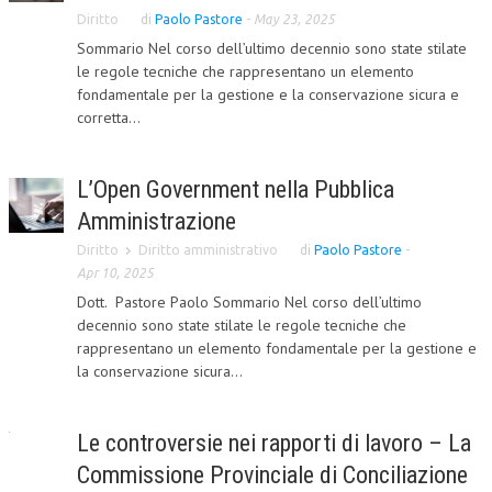
Diritto
di
Paolo Pastore
-
May 23, 2025
NEWS
Sommario Nel corso dell’ultimo decennio sono state stilate
le regole tecniche che rappresentano un elemento
ARCHIVIO EVENTI (FINO AL 2022)
fondamentale per la gestione e la conservazione sicura e
corretta...
CORSI ENTI TERZI
PUBBLICAZIONI
L’Open Government nella Pubblica
BOLLETTINO FINANZIAMENTI
Amministrazione
TELEGRAM
Diritto
Diritto amministrativo
di
Paolo Pastore
-
Apr 10, 2025
Dott. Pastore Paolo Sommario Nel corso dell’ultimo
DOCUMENTI
decennio sono state stilate le regole tecniche che
rappresentano un elemento fondamentale per la gestione e
MANUALI E MONOGRAFIE
la conservazione sicura...
TESI DI LAUREA
MATERIALE DIDATTICO
Le controversie nei rapporti di lavoro – La
Commissione Provinciale di Conciliazione
INVITI E PROMOZIONI