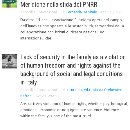
Meridione nella sfida del PNRR
Accordi e Convenzioni
di
Fernanda De Simio
-
Apr 13, 2022
Da oltre 14 anni l’associazione Futuridea opera nel campo
dell’innovazione sposata alla sostenibilità, servendosi della
collaborazione con Istituti di ricerca nazionali ed
internazionali, che...
Lack of security in the family as a violation
of human freedom and rights against the
background of social and legal conditions
in Italy
Accordi e Convenzioni
di
a cura di (red.) Jolanta Grebowiec-
Baffoni
-
Oct 23, 2021
Abstract: Any violation of human rights, whether psychological,
emotional, economic or negligent, are violence. Violence
within the family is one of the most cruel...