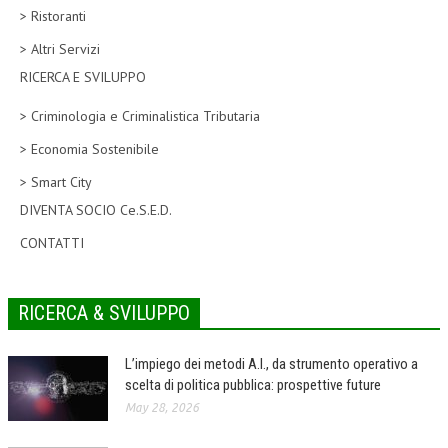
> Ristoranti
CORSI CE.S.E.D.
> Altri Servizi
ARCHIVIO CORSI 2015
RICERCA E SVILUPPO
DIVENTA SOCIO
> Criminologia e Criminalistica Tributaria
BROCHURE CE.S.E.D.
> Economia Sostenibile
> Smart City
LA RIVISTA
DIVENTA SOCIO Ce.S.E.D.
LA RIVISTA
CONTATTI
COMITATO SCIENTIFICO
COMITATO EDITORIALE
RICERCA & SVILUPPO
REDAZIONE
L’impiego dei metodi A.I., da strumento operativo a
PEER REVIEW
scelta di politica pubblica: prospettive future
May 28, 2026
CODICE ETICO
AUTORI