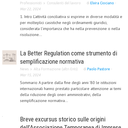
Professionisti
Consulenti del lavoro
di
Elvira Ciociano
-
Mar 22, 2024
1. Intro L’attività conciliativa si esprime in diverse modalità e
per molteplici casistiche negli ordinamenti giuridici,
considerata l’importanza che ha nella prevenzione o nella
risoluzione...
La Better Regulation come strumento di
semplificazione normativa
News
Alta Formazione (altri Enti)
di
Paolo Pastore
-
Mar 15, 2024
Sommario A partire dalla fine degli anni '80 le istituzioni
internazionali hanno prestato particolare attenzione ai temi
della riduzione degli oneri amministrativi, della
semplificazione normativa...
Breve excursus storico sulle origini
dell’Associazione Temporanea di Imprese