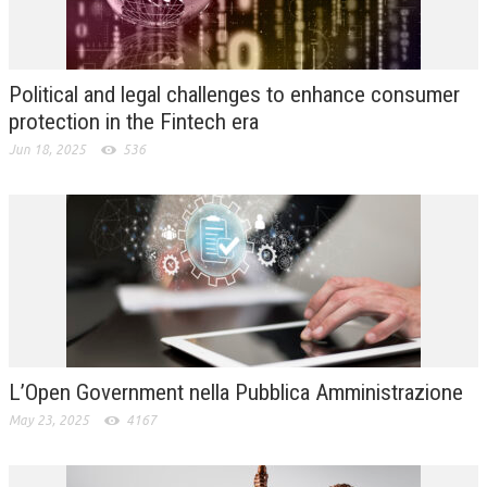
L’UMANISTA
DIRITTO
Political and legal challenges to enhance consumer
DIRITTO PENALE D’IMPRESA
protection in the Fintech era
Jun 18, 2025
536
DIRITTO DEL LAVORO
DIRITTO DEL WEB
DIRITTO DELLE IMPRESE IN CRISI
CRIMINOLOGIA E CRIMINALISTICA
SICUREZZA SUL LAVORO
FISCO
L’Open Government nella Pubblica Amministrazione
DIRITTO TRIBUTARIO
May 23, 2025
4167
FISCALITÀ INTERNAZIONALE
TAX RISK MANAGEMENT