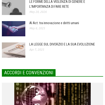
LE FORME DELLA VIOLENZA DI GENERE E
L’IMPORTANZA DI FARE RETE
COLLABORA CON NOI
May 28, 2026
ECONOMIA
AI Act: tra innovazione e diritti umani
CORPORATE SOCIAL RESPONSIBILITY
May 6, 2025
ECONOMIA DELL’ARTE
INTERNAZIONALIZZAZIONE
LA LEGGE SUL DIVORZIO E LA SUA EVOLUZIONE
Apr 7, 2025
HUMAN RESOURCES
RISORSE UMANE
MARKETING
ACCORDI E CONVENZIONI
TREASURY IN FINANCIAL SERVICES
RISK MANAGEMENT
SVILUPPO SOSTENIBILE
PERSONA E CITTÀ