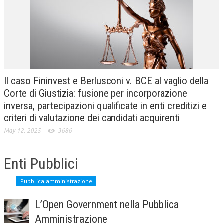
CRIMINOLOGIA TRIBUTARIA
CFC E PARADISI FISCALI
TRANSFER PRICING
PRASSI
Il caso Fininvest e Berlusconi v. BCE al vaglio della
AMMINISTRATIVA
Corte di Giustizia: fusione per incorporazione
inversa, partecipazioni qualificate in enti creditizi e
TRIBUTARIA
criteri di valutazione dei candidati acquirenti
GIURISPRUDENZA
May 12, 2025
3686
EUROPEA
Enti Pubblici
COSTITUZIONALE
CIVILE
Pubblica amministrazione
TRIBUTARIA
L’Open Government nella Pubblica
Amministrazione
PENALE