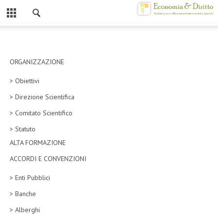
Chiuso
HOME
CHI SIAMO
ORGANIZZAZIONE
> Obiettivi
MISSION
> Direzione Scientifica
CONTATTI
> Comitato Scientifico
CENTRO STUDI
> Statuto
ALTA FORMAZIONE
ATTO COSTITUTIVO E STATUTO
ACCORDI E CONVENZIONI
ORGANIZZAZIONE
> Enti Pubblici
OBIETTIVI
> Banche
DIREZIONE SCIENTIFICA
> Alberghi
ALTA FORMAZIONE