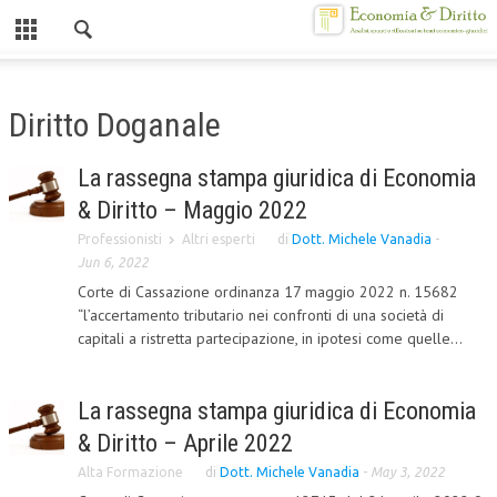
Chiuso
HOME
Diritto Doganale
CHI SIAMO
La rassegna stampa giuridica di Economia
MISSION
& Diritto – Maggio 2022
CONTATTI
Professionisti
Altri esperti
di
Dott. Michele Vanadia
-
Jun 6, 2022
CENTRO STUDI
Corte di Cassazione ordinanza 17 maggio 2022 n. 15682
“l’accertamento tributario nei confronti di una società di
ATTO COSTITUTIVO E STATUTO
capitali a ristretta partecipazione, in ipotesi come quelle...
ORGANIZZAZIONE
OBIETTIVI
La rassegna stampa giuridica di Economia
& Diritto – Aprile 2022
DIREZIONE SCIENTIFICA
Alta Formazione
di
Dott. Michele Vanadia
-
May 3, 2022
ALTA FORMAZIONE