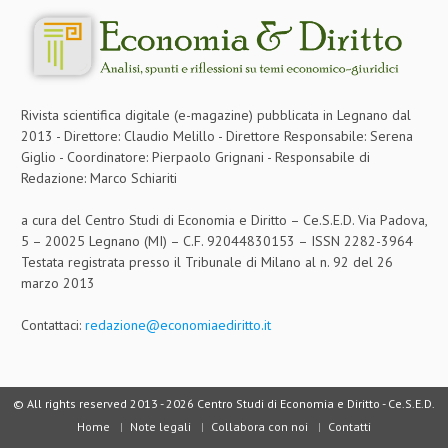
NEWS
ARCHIVIO EVENTI (FINO AL 2022)
CORSI ENTI TERZI
Rivista scientifica digitale (e-magazine) pubblicata in Legnano dal
2013 - Direttore: Claudio Melillo - Direttore Responsabile: Serena
PUBBLICAZIONI
Giglio - Coordinatore: Pierpaolo Grignani - Responsabile di
Redazione: Marco Schiariti
BOLLETTINO FINANZIAMENTI
a cura del Centro Studi di Economia e Diritto – Ce.S.E.D. Via Padova,
TELEGRAM
5 – 20025 Legnano (MI) – C.F. 92044830153 – ISSN 2282-3964
Testata registrata presso il Tribunale di Milano al n. 92 del 26
DOCUMENTI
marzo 2013
MANUALI E MONOGRAFIE
Contattaci:
redazione@economiaediritto.it
TESI DI LAUREA
MATERIALE DIDATTICO
© All rights reserved 2013 -
2026 Centro Studi di Economia e Diritto - Ce.S.E.D.
Home
Note legali
Collabora con noi
Contatti
INVITI E PROMOZIONI