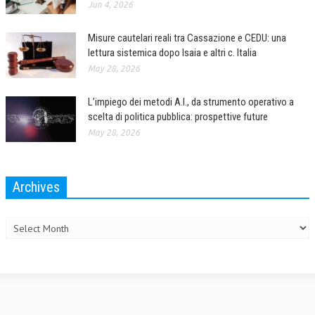
Jun 4, 2026
CRIMINOLOGIA TRIBUTARIA
Misure cautelari reali tra Cassazione e CEDU: una
CFC E PARADISI FISCALI
lettura sistemica dopo Isaia e altri c. Italia
May 28, 2026
TRANSFER PRICING
PRASSI
L’impiego dei metodi A.I., da strumento operativo a
scelta di politica pubblica: prospettive future
AMMINISTRATIVA
May 28, 2026
TRIBUTARIA
GIURISPRUDENZA
Archives
EUROPEA
Archives
COSTITUZIONALE
CIVILE
TRIBUTARIA
PENALE