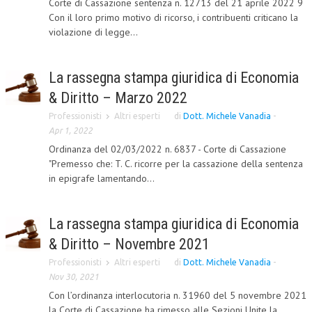
Corte di Cassazione sentenza n. 12713 del 21 aprile 2022 9
Con il loro primo motivo di ricorso, i contribuenti criticano la
CORSI CE.S.E.D.
violazione di legge...
ARCHIVIO CORSI 2015
DIVENTA SOCIO
La rassegna stampa giuridica di Economia
& Diritto – Marzo 2022
BROCHURE CE.S.E.D.
Professionisti
Altri esperti
di
Dott. Michele Vanadia
-
LA RIVISTA
Apr 1, 2022
Ordinanza del 02/03/2022 n. 6837 - Corte di Cassazione
LA RIVISTA
"Premesso che: T. C. ricorre per la cassazione della sentenza
in epigrafe lamentando...
COMITATO SCIENTIFICO
COMITATO EDITORIALE
La rassegna stampa giuridica di Economia
REDAZIONE
& Diritto – Novembre 2021
PEER REVIEW
Professionisti
Altri esperti
di
Dott. Michele Vanadia
-
Nov 30, 2021
CODICE ETICO
Con l’ordinanza interlocutoria n. 31960 del 5 novembre 2021
la Corte di Cassazione ha rimesso alle Sezioni Unite la
AUTORI