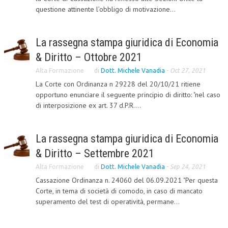
questione attinente l’obbligo di motivazione...
COLLABORA CON NOI
ECONOMIA
La rassegna stampa giuridica di Economia
& Diritto – Ottobre 2021
CORPORATE SOCIAL RESPONSIBILITY
Alta Formazione
di
Dott. Michele Vanadia
-
Oct 27, 2021
ECONOMIA DELL’ARTE
La Corte con Ordinanza n 29228 del 20/10/21 ritiene
INTERNAZIONALIZZAZIONE
opportuno enunciare il seguente principio di diritto: "nel caso
di interposizione ex art. 37 d.P.R....
HUMAN RESOURCES
RISORSE UMANE
La rassegna stampa giuridica di Economia
MARKETING
& Diritto – Settembre 2021
Alta Formazione
di
Dott. Michele Vanadia
-
Sep 24, 2021
TREASURY IN FINANCIAL SERVICES
Cassazione Ordinanza n. 24060 del 06.09.2021 "Per questa
RISK MANAGEMENT
Corte, in tema di società di comodo, in caso di mancato
superamento del test di operatività, permane...
SVILUPPO SOSTENIBILE
PERSONA E CITTÀ