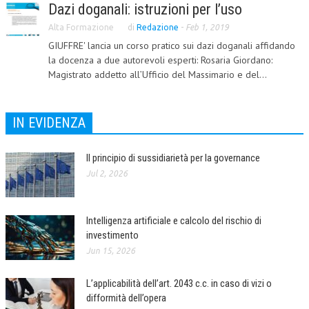
Dazi doganali: istruzioni per l’uso
L’UMANISTA
Alta Formazione
di
Redazione
-
Feb 1, 2019
GIUFFRE' lancia un corso pratico sui dazi doganali affidando
DIRITTO
la docenza a due autorevoli esperti: Rosaria Giordano:
DIRITTO PENALE D’IMPRESA
Magistrato addetto all’Ufficio del Massimario e del...
DIRITTO DEL LAVORO
IN EVIDENZA
DIRITTO DEL WEB
DIRITTO DELLE IMPRESE IN CRISI
Il principio di sussidiarietà per la governance
Jul 2, 2026
CRIMINOLOGIA E CRIMINALISTICA
SICUREZZA SUL LAVORO
Intelligenza artificiale e calcolo del rischio di
FISCO
investimento
Jun 15, 2026
DIRITTO TRIBUTARIO
FISCALITÀ INTERNAZIONALE
L’applicabilità dell’art. 2043 c.c. in caso di vizi o
difformità dell’opera
TAX RISK MANAGEMENT