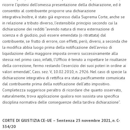
ricorre l’ipotesi dell’omessa presentazione della dichiarazione, ed è
CRIMINOLOGIA TRIBUTARIA
consentito al contribuente proporre una dichiarazione
integrativa.Inoltre, è stato già espresso dalla Suprema Corte, anche se
CFC E PARADISI FISCALI
in relazione a tributo diverso, l’estensibile principio secondo cui la
dichiarazione dei redditi “avendo natura di mera esternazione di
TRANSFER PRICING
scienza e di giudizio, può essere emendata (o ritrattata) dal
PRASSI
contribuente, se frutto di errore, con effetti, però, diversi, a seconda che
la modifica abbia luogo prima della notificazione dell’avviso di
AMMINISTRATIVA
liquidazione della maggiore imposta ovvero successivamente alla
stessa: nel primo caso, infatti, l’Ufficio è tenuto a rispettare le risultanze
TRIBUTARIA
della correzione, fermo restando l’esercizio dei suoi poteri in ordine ai
valori emendati”, Cass. sez. V, 10.02.2010, n. 2926. Nel caso di specie la
GIURISPRUDENZA
dichiarazione integrativa di rettifica era stata pacificamente comunicata
EUROPEA
dal contribuente prima della notificazione dell’atto impositivo.
Completezza suggerisce peraltro di ricordare che quanto osservato,
COSTITUZIONALE
naturalmente, trova applicazione qualora non sussista una specifica
disciplina normativa delle conseguenze della tardiva dichiarazione”.
CIVILE
TRIBUTARIA
CORTE DI GIUSTIZIA CE-UE – Sentenza 25 novembre 2021, n. C-
334/20
PENALE