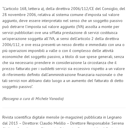
“L’articolo 168, lettera a), della direttiva 2006/112/CE del Consiglio, del
NEWS
28 novembre 2006, relativa al sistema comune d’imposta sul valore
aggiunto, deve essere interpretato nel senso che un soggetto passivo
ARCHIVIO EVENTI (FINO AL 2022)
può detrarre l’imposta sul valore aggiunto (IVA) assolta a monte per
CORSI ENTI TERZI
servizi pubblicitari ove una siffatta prestazione di servizi costituisca
un’operazione soggetta all’IVA, ai sensi dell’articolo 2 della direttiva
PUBBLICAZIONI
2006/112, e ove essa presenti un nesso diretto e immediato con una o
più operazioni imponibili a valle o con il complesso delle attività
BOLLETTINO FINANZIAMENTI
economiche del soggetto passivo, a titolo di sue spese generali, senza
che sia necessario prendere in considerazione la circostanza che il
TELEGRAM
prezzo fatturato per i suddetti servizi sia eccessivo rispetto a un valore
di riferimento definito dall’amministrazione finanziaria nazionale o che
DOCUMENTI
tali servizi non abbiano dato luogo a un aumento del fatturato di detto
soggetto passivo”.
MANUALI E MONOGRAFIE
(Rassegna a cura di Michele Vanadia)
TESI DI LAUREA
MATERIALE DIDATTICO
Rivista scientifica digitale mensile (e-magazine) pubblicata in Legnano
dal 2013 – Direttore: Claudio Melillo – Direttore Responsabile: Serena
INVITI E PROMOZIONI