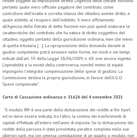
redditi soggetti ad imposizione diretta. L’Agenzia delle Entrate funziona
pertanto quale mero ufficiale pagatore del contributo, come
L’UMANISTA
controllore dell’esatta e corretta istanza del cittadino avente diritto, e
quale addetto al recupero dell’indebito. Il mero affidamento
DIRITTO
all’Agenzia delle Entrate di dette funzioni non può quindi snaturare le
caratteristiche del contributo che ha natura di diritto soggettivo del
DIRITTO PENALE D’IMPRESA
cittadino, oggetto pertanto della giurisdizione ordinaria, men che meno
DIRITTO DEL LAVORO
di quella tributaria […]. La riproposizione della domanda davanti al
giudice competente potrà avvenire nelle forme, nei modi e nei tempi
DIRITTO DEL WEB
indicati dall’art. 59 della Legge 18/06/2009, n. 69, ove ancora vigente.
L’opinabilità e la novità della controversia, nonché motivi di equità
DIRITTO DELLE IMPRESE IN CRISI
impongono l’integrale compensazione delle spese di giudizio. La
Commissione declina la propria giurisdizione, in favore dell’A.G.O.
CRIMINOLOGIA E CRIMINALISTICA
Spese compensate”.
SICUREZZA SUL LAVORO
Corte di Cassazione ordinanza n. 31626 del 4 novembre 2021
FISCO
“Il modulo RW è una parte della dichiarazione dei redditi ai fini Irpef,
DIRITTO TRIBUTARIO
ed ivi deve essere indicata, tra l’altro, la somma dei trasferimenti di
capitali effettuati all’estero nell’anno di imposta. Se la dichiarazione dei
FISCALITÀ INTERNAZIONALE
redditi della persona è stata presentata, peraltro completa nelle sue
TAX RISK MANAGEMENT
ulteriori parti, ma con omessa compilazione di un quadro o modulo, non