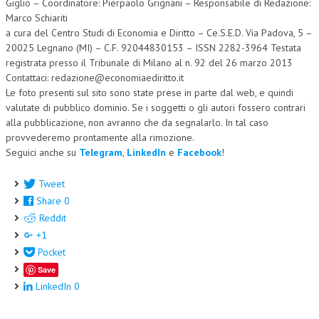
Giglio – Coordinatore: Pierpaolo Grignani – Responsabile di Redazione:
Marco Schiariti
a cura del Centro Studi di Economia e Diritto – Ce.S.E.D. Via Padova, 5 –
20025 Legnano (MI) – C.F. 92044830153 – ISSN 2282-3964 Testata
registrata presso il Tribunale di Milano al n. 92 del 26 marzo 2013
Contattaci: redazione@economiaediritto.it
Le foto presenti sul sito sono state prese in parte dal web, e quindi
valutate di pubblico dominio. Se i soggetti o gli autori fossero contrari
alla pubblicazione, non avranno che da segnalarlo. In tal caso
provvederemo prontamente alla rimozione.
Seguici anche su
Telegram
,
LinkedIn
e
Facebook
!
Tweet
Share
0
Reddit
+1
Pocket
Save
LinkedIn
0