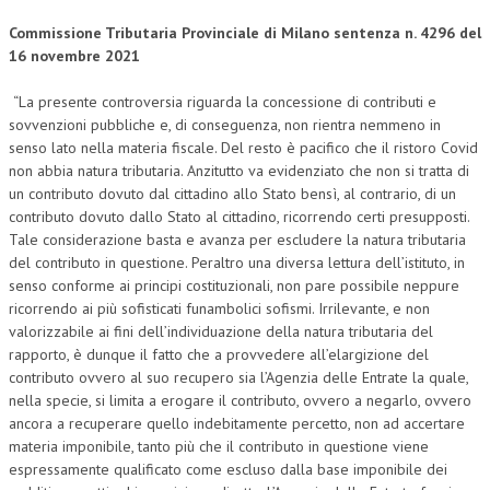
Commissione Tributaria Provinciale di Milano sentenza n. 4296 del
COLLABORA CON NOI
16 novembre 2021
ECONOMIA
“La presente controversia riguarda la concessione di contributi e
CORPORATE SOCIAL RESPONSIBILITY
sovvenzioni pubbliche e, di conseguenza, non rientra nemmeno in
senso lato nella materia fiscale. Del resto è pacifico che il ristoro Covid
ECONOMIA DELL’ARTE
non abbia natura tributaria. Anzitutto va evidenziato che non si tratta di
un contributo dovuto dal cittadino allo Stato bensì, al contrario, di un
INTERNAZIONALIZZAZIONE
contributo dovuto dallo Stato al cittadino, ricorrendo certi presupposti.
Tale considerazione basta e avanza per escludere la natura tributaria
HUMAN RESOURCES
del contributo in questione. Peraltro una diversa lettura dell’istituto, in
RISORSE UMANE
senso conforme ai principi costituzionali, non pare possibile neppure
ricorrendo ai più sofisticati funambolici sofismi. Irrilevante, e non
MARKETING
valorizzabile ai fini dell’individuazione della natura tributaria del
rapporto, è dunque il fatto che a provvedere all’elargizione del
TREASURY IN FINANCIAL SERVICES
contributo ovvero al suo recupero sia l’Agenzia delle Entrate la quale,
nella specie, si limita a erogare il contributo, ovvero a negarlo, ovvero
RISK MANAGEMENT
ancora a recuperare quello indebitamente percetto, non ad accertare
SVILUPPO SOSTENIBILE
materia imponibile, tanto più che il contributo in questione viene
espressamente qualificato come escluso dalla base imponibile dei
PERSONA E CITTÀ