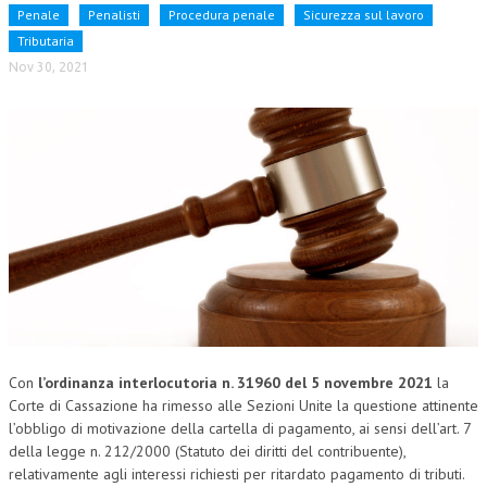
Penale
Penalisti
Procedura penale
Sicurezza sul lavoro
CORSI CE.S.E.D.
Tributaria
Nov 30, 2021
ARCHIVIO CORSI 2015
DIVENTA SOCIO
BROCHURE CE.S.E.D.
LA RIVISTA
LA RIVISTA
COMITATO SCIENTIFICO
COMITATO EDITORIALE
REDAZIONE
Con
l’ordinanza interlocutoria n. 31960 del 5 novembre 2021
la
Corte di Cassazione ha rimesso alle Sezioni Unite la questione attinente
PEER REVIEW
l’obbligo di motivazione della cartella di pagamento, ai sensi dell’art. 7
CODICE ETICO
della legge n. 212/2000 (Statuto dei diritti del contribuente),
relativamente agli interessi richiesti per ritardato pagamento di tributi.
AUTORI