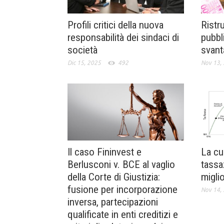
Profili critici della nuova
Ristru
responsabilità dei sindaci di
pubbl
società
svant
Dic 15, 2025
492
Nov 13,
Il caso Fininvest e
La cu
Berlusconi v. BCE al vaglio
tassa
della Corte di Giustizia:
miglio
fusione per incorporazione
Nov 14,
inversa, partecipazioni
qualificate in enti creditizi e