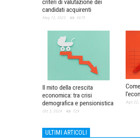
criteri di valutazione dei
candidati acquirenti
Mag 12, 2025
3679
Come 
Il mito della crescita
l’eco
economica: tra crisi
demografica e pensionistica
Ago 22,
Ott 3, 2024
729
ULTIMI ARTICOLI