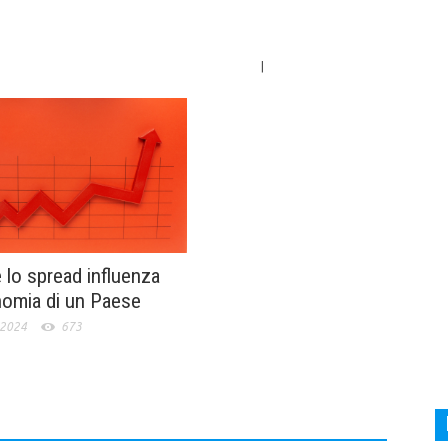
|
lo spread influenza
nomia di un Paese
 2024
673