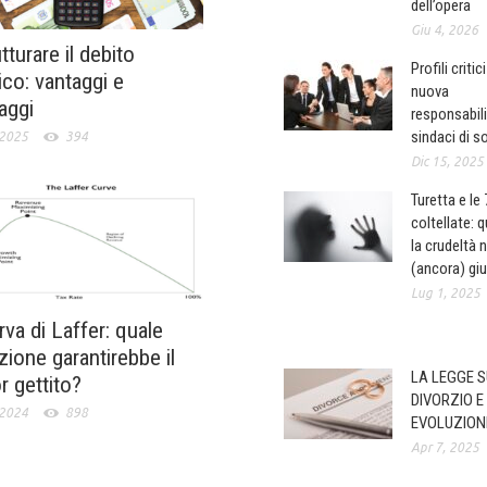
dell’opera
Giu 4, 2026
tturare il debito
Profili critic
ico: vantaggi e
nuova
aggi
responsabili
sindaci di s
 2025
394
Dic 15, 2025
Turetta e le
coltellate: 
la crudeltà 
(ancora) giu
Lug 1, 2025
rva di Laffer: quale
zione garantirebbe il
LA LEGGE S
r gettito?
DIVORZIO E
 2024
898
EVOLUZION
Apr 7, 2025