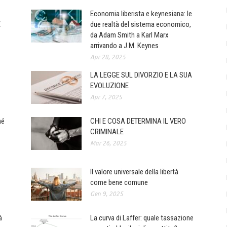
Economia liberista e keynesiana: le
E
due realtà del sistema economico,
da Adam Smith a Karl Marx
arrivando a J.M. Keynes
Apr 28, 2025
LA LEGGE SUL DIVORZIO E LA SUA
EVOLUZIONE
Apr 7, 2025
hé
CHI E COSA DETERMINA IL VERO
CRIMINALE
Mar 26, 2025
Il valore universale della libertà
come bene comune
Gen 9, 2025
à
La curva di Laffer: quale tassazione