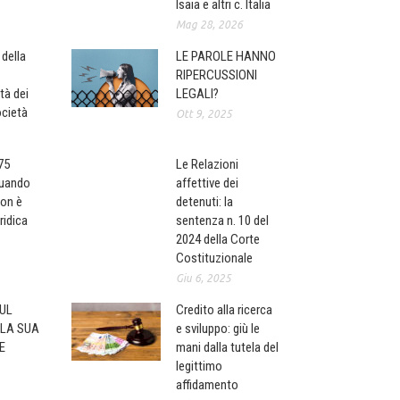
Isaia e altri c. Italia
Mag 28, 2026
i della
LE PAROLE HANNO
RIPERCUSSIONI
tà dei
LEGALI?
ocietà
Ott 9, 2025
 75
Le Relazioni
quando
affettive dei
non è
detenuti: la
ridica
sentenza n. 10 del
2024 della Corte
Costituzionale
Giu 6, 2025
UL
Credito alla ricerca
 LA SUA
e sviluppo: giù le
E
mani dalla tutela del
legittimo
affidamento