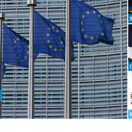
I
L
M