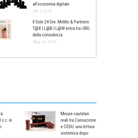
all’economia digitale
Set 1, 2019
Il Sole 24 Ore: Melillo & Partners
T@X | L@B | L@W entra tra i BIG
della consulenza
Mag 14, 2019
tà
Misure cautelari
 c.c. in
reali tra Cassazione
o
e CEDU: una lettura
sistemica dopo