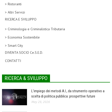
> Ristoranti
CORSI CE.S.E.D.
> Altri Servizi
ARCHIVIO CORSI 2015
RICERCA E SVILUPPO
DIVENTA SOCIO
> Criminologia e Criminalistica Tributaria
BROCHURE CE.S.E.D.
> Economia Sostenibile
> Smart City
LA RIVISTA
DIVENTA SOCIO Ce.S.E.D.
LA RIVISTA
CONTATTI
COMITATO SCIENTIFICO
COMITATO EDITORIALE
RICERCA & SVILUPPO
REDAZIONE
L’impiego dei metodi A.I., da strumento operativo a
PEER REVIEW
scelta di politica pubblica: prospettive future
May 28, 2026
CODICE ETICO
AUTORI