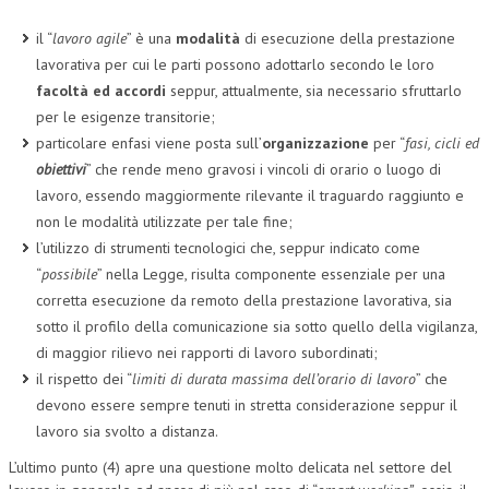
il “
lavoro agile
” è una
modalità
di esecuzione della prestazione
lavorativa per cui le parti possono adottarlo secondo le loro
facoltà ed accordi
seppur, attualmente, sia necessario sfruttarlo
per le esigenze transitorie;
particolare enfasi viene posta sull’
organizzazione
per “
fasi, cicli ed
obiettivi
” che rende meno gravosi i vincoli di orario o luogo di
lavoro, essendo maggiormente rilevante il traguardo raggiunto e
non le modalità utilizzate per tale fine;
l’utilizzo di strumenti tecnologici che, seppur indicato come
“
possibile
” nella Legge, risulta componente essenziale per una
corretta esecuzione da remoto della prestazione lavorativa, sia
sotto il profilo della comunicazione sia sotto quello della vigilanza,
di maggior rilievo nei rapporti di lavoro subordinati;
il rispetto dei “
limiti di durata massima dell’orario di lavoro
” che
devono essere sempre tenuti in stretta considerazione seppur il
lavoro sia svolto a distanza.
L’ultimo punto (4) apre una questione molto delicata nel settore del