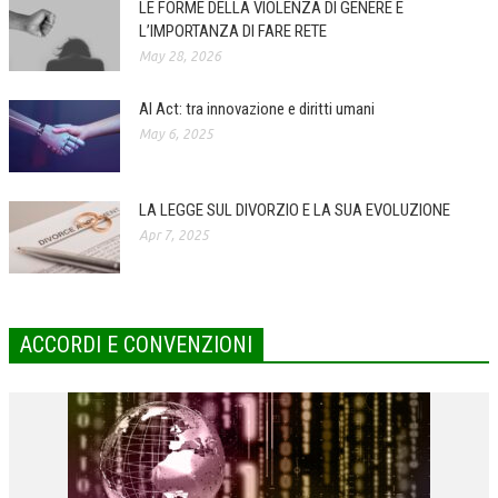
LE FORME DELLA VIOLENZA DI GENERE E
L’IMPORTANZA DI FARE RETE
COLLABORA CON NOI
May 28, 2026
ECONOMIA
AI Act: tra innovazione e diritti umani
CORPORATE SOCIAL RESPONSIBILITY
May 6, 2025
ECONOMIA DELL’ARTE
INTERNAZIONALIZZAZIONE
LA LEGGE SUL DIVORZIO E LA SUA EVOLUZIONE
Apr 7, 2025
HUMAN RESOURCES
RISORSE UMANE
MARKETING
ACCORDI E CONVENZIONI
TREASURY IN FINANCIAL SERVICES
RISK MANAGEMENT
SVILUPPO SOSTENIBILE
PERSONA E CITTÀ