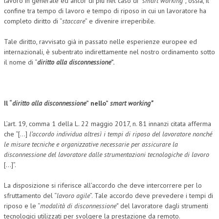
lavoro in generale ed ancor di più nel caso di “
smart working”
, ossia, il
confine tra tempo di lavoro e tempo di riposo in cui un lavoratore ha
completo diritto di “
staccare
” e divenire irreperibile.
Tale diritto, ravvisato già in passato nelle esperienze europee ed
internazionali, è subentrato indirettamente nel nostro ordinamento sotto
il nome di “
diritto alla disconnessione
”.
Il “
diritto alla disconnessione
” nello”
smart working”
L’art. 19, comma 1 della L. 22 maggio 2017, n. 81 innanzi citata afferma
che “[…]
l’accordo individua altresì i tempi di riposo del lavoratore nonché
le misure tecniche e organizzative necessarie per assicurare la
disconnessione del lavoratore dalle strumentazioni tecnologiche di lavoro
[…]”.
La disposizione si riferisce all’accordo che deve intercorrere per lo
sfruttamento del “
lavoro agile
”. Tale accordo deve prevedere i tempi di
riposo e le “
modalità di disconnessione”
del lavoratore dagli strumenti
tecnologici utilizzati per svolgere la prestazione da remoto.