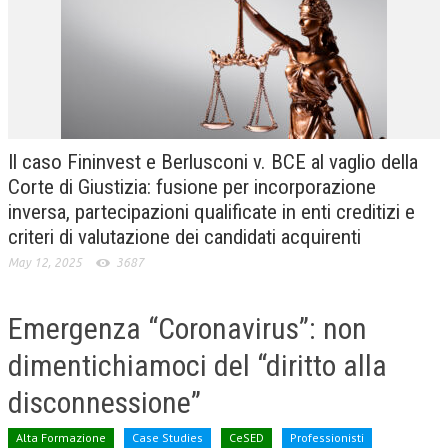
CRIMINOLOGIA TRIBUTARIA
CFC E PARADISI FISCALI
TRANSFER PRICING
PRASSI
Il caso Fininvest e Berlusconi v. BCE al vaglio della
AMMINISTRATIVA
Corte di Giustizia: fusione per incorporazione
inversa, partecipazioni qualificate in enti creditizi e
TRIBUTARIA
criteri di valutazione dei candidati acquirenti
GIURISPRUDENZA
May 12, 2025
3687
EUROPEA
Emergenza “Coronavirus”: non
COSTITUZIONALE
dimentichiamoci del “diritto alla
CIVILE
disconnessione”
TRIBUTARIA
PENALE
Alta Formazione
Case Studies
CeSED
Professionisti