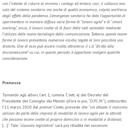
con l’intento di ridurre al minimo i contagi ed evitare, così, il collasso non
solo del sistema sanitario ma anche di quello economico, colpito anch’esso
dagli effetti della pandemia. L’emergenza sanitaria ha dato l’opportunità di
sperimentare in maniera diffusa varie forme di “lavoro agile” e di “smart
working”, ossia, il lavoro svolto al di fuori delle sedi aziendali mediante
l’utilizzo delle nuove tecnologie della comunicazione. Tuttavia, queste nuove
forme di lavoro presentano numerose insidie, legate al loro possibile uso
distorto. Una di esse può essere risolta attraverso il c.d. “diritto alla
disconnessione” su cui, in questo periodo, è opportuno svolgere qualche
considerazione.
Premessa
Tornando agli albori, l’art. 1, comma 7, lett. a) del Decreto del
Presidente del Consiglio dei Ministri (d’ora in poi, “
D.P.C.M.
”), sottoscritto
l’11 marzo 2020 dal
premier
Conte, prevede che “
sia attuato il massimo
utilizzo da parte delle imprese di modalità di lavoro agile per le attività
che possono essere svolte al proprio domicilio o in modalità a distanza;
[…]”. Tale “
clausola legislativa
” sarà poi ribadita nei successivi