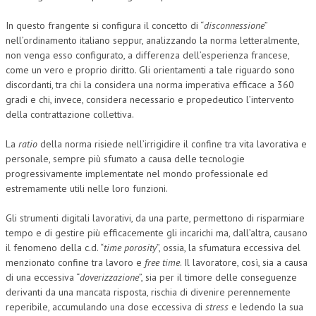
In questo frangente si configura il concetto di “
disconnessione
”
nell’ordinamento italiano seppur, analizzando la norma letteralmente,
non venga esso configurato, a differenza dell’esperienza francese,
come un vero e proprio diritto. Gli orientamenti a tale riguardo sono
discordanti, tra chi la considera una norma imperativa efficace a 360
gradi e chi, invece, considera necessario e propedeutico l’intervento
della contrattazione collettiva.
La
ratio
della norma risiede nell’irrigidire il confine tra vita lavorativa e
personale, sempre più sfumato a causa delle tecnologie
progressivamente implementate nel mondo professionale ed
estremamente utili nelle loro funzioni.
Gli strumenti digitali lavorativi, da una parte, permettono di risparmiare
tempo e di gestire più efficacemente gli incarichi ma, dall’altra, causano
il fenomeno della c.d. “
time porosity
”, ossia, la sfumatura eccessiva del
menzionato confine tra lavoro e
free time
. Il lavoratore, così, sia a causa
di una eccessiva “
doverizzazione
”, sia per il timore delle conseguenze
derivanti da una mancata risposta, rischia di divenire perennemente
reperibile, accumulando una dose eccessiva di
stress
e ledendo la sua