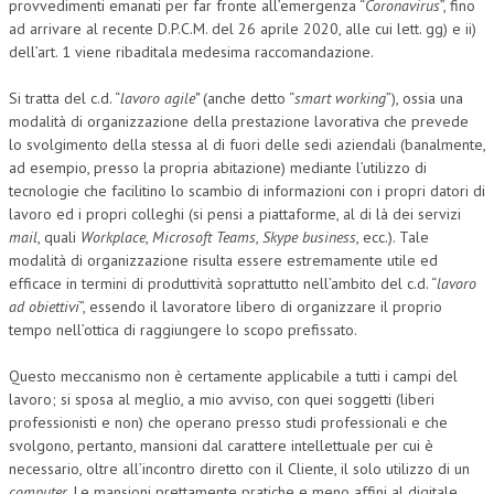
provvedimenti emanati per far fronte all’emergenza “
Coronavirus
”, fino
ad arrivare al recente D.P.C.M. del 26 aprile 2020, alle cui lett. gg) e ii)
dell’art. 1 viene ribaditala medesima raccomandazione.
Si tratta del c.d. “
lavoro agile”
(anche detto “
smart working
”), ossia una
modalità di organizzazione della prestazione lavorativa che prevede
lo svolgimento della stessa al di fuori delle sedi aziendali (banalmente,
ad esempio, presso la propria abitazione) mediante l’utilizzo di
tecnologie che facilitino lo scambio di informazioni con i propri datori di
lavoro ed i propri colleghi (si pensi a piattaforme, al di là dei servizi
mail
, quali
Workplace
,
Microsoft Teams
,
Skype business
, ecc.). Tale
modalità di organizzazione risulta essere estremamente utile ed
efficace in termini di produttività soprattutto nell’ambito del c.d. “
lavoro
ad obiettivi
”, essendo il lavoratore libero di organizzare il proprio
tempo nell’ottica di raggiungere lo scopo prefissato.
Questo meccanismo non è certamente applicabile a tutti i campi del
lavoro; si sposa al meglio, a mio avviso, con quei soggetti (liberi
professionisti e non) che operano presso studi professionali e che
svolgono, pertanto, mansioni dal carattere intellettuale per cui è
necessario, oltre all’incontro diretto con il Cliente, il solo utilizzo di un
computer
. Le mansioni prettamente pratiche e meno affini al digitale