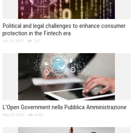
L’UMANISTA
DIRITTO
Political and legal challenges to enhance consumer
DIRITTO PENALE D’IMPRESA
protection in the Fintech era
Jun 18, 2025
537
DIRITTO DEL LAVORO
DIRITTO DEL WEB
DIRITTO DELLE IMPRESE IN CRISI
CRIMINOLOGIA E CRIMINALISTICA
SICUREZZA SUL LAVORO
FISCO
L’Open Government nella Pubblica Amministrazione
DIRITTO TRIBUTARIO
May 23, 2025
4168
FISCALITÀ INTERNAZIONALE
TAX RISK MANAGEMENT