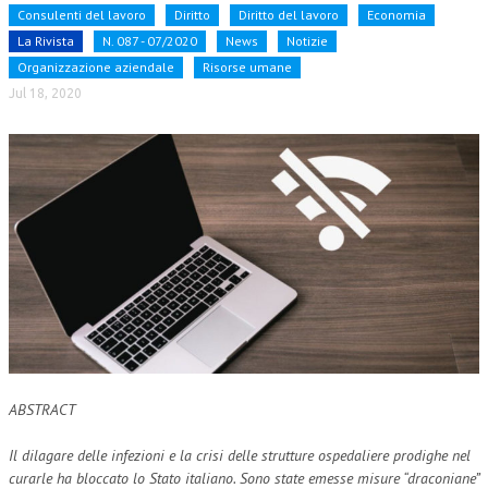
Consulenti del lavoro
Diritto
Diritto del lavoro
Economia
NEWS
La Rivista
N. 087 - 07/2020
News
Notizie
Organizzazione aziendale
Risorse umane
ARCHIVIO EVENTI (FINO AL 2022)
Jul 18, 2020
CORSI ENTI TERZI
PUBBLICAZIONI
BOLLETTINO FINANZIAMENTI
TELEGRAM
DOCUMENTI
MANUALI E MONOGRAFIE
TESI DI LAUREA
ABSTRACT
MATERIALE DIDATTICO
Il dilagare delle infezioni e la crisi delle strutture ospedaliere prodighe nel
INVITI E PROMOZIONI
curarle ha bloccato lo Stato italiano. Sono state emesse misure “draconiane”