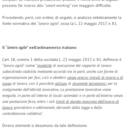
possono far ricorso allo “
smart working”
con maggiori difficoltà.
Procedendo, però, con ordine, di seguito, si analizza sinteticamente la
fonte normativa del “
lavoro agile
”, ossia la L. 22 maggio 2017, n. 81.
Il “
lavoro agile
” nell’ordinamento italiano
L’art. 18, comma 1 della succitata L. 22 maggio 2017, n. 81, definisce il
“
lavoro agile
” come “
modalità
di esecuzione del rapporto di lavoro
subordinato stabilita mediante accordo tra le parti, anche con forme di
organizzazione per fasi, cicli e obiettivi
senza precisi vincoli di orario o di
luogo
di lavoro, con il possibile
utilizzo
di
strumenti tecnologici
per lo
svolgimento dell’attività lavorativa. La prestazione lavorativa viene
eseguita, in parte all’interno di locali aziendali e in parte all’esterno senza
una postazione fissa, entro i soli
limiti di durata massima dell’orario di
lavoro
giornaliero e settimanale, derivanti dalla legge e dalla
contrattazione collettiva
”.
Diversi elementi si desumono da tale definizione: