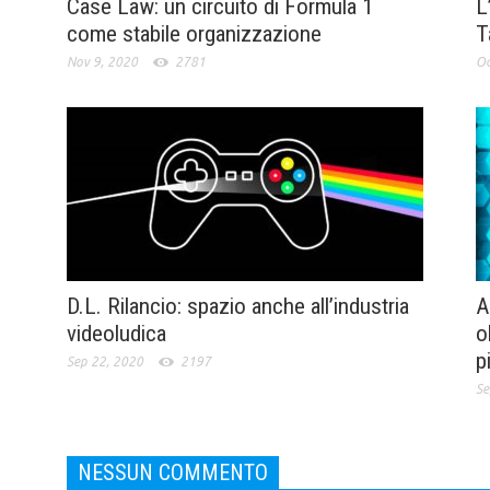
Case Law: un circuito di Formula 1
L
come stabile organizzazione
T
Nov 9, 2020
2781
Oc
D.L. Rilancio: spazio anche all’industria
A
videoludica
o
p
Sep 22, 2020
2197
Se
NESSUN COMMENTO