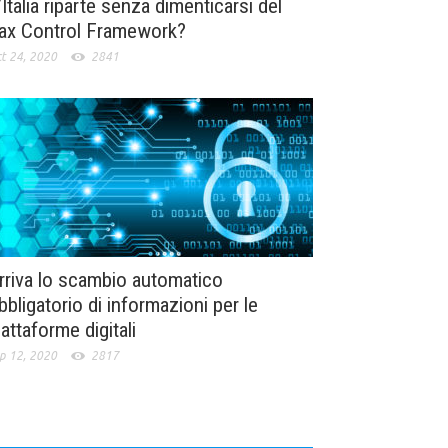
’Italia riparte senza dimenticarsi del
ax Control Framework?
t 24, 2020
2841
rriva lo scambio automatico
bbligatorio di informazioni per le
iattaforme digitali
p 12, 2020
2817