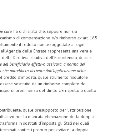
me cure
, ha dichiarato che, seppure non sia
 meccanismo di compensazione e/o rimborso
ex
art. 165
ttamente il reddito non assoggettate a regimi
ell’Agenzia delle Entrate rappresenta una vera e
lla Direttiva istitutiva dell’Euroritenuta, di cui si
 del beneficiario effettivo assicura, a norma dei
ni che potrebbero derivare dall’applicazione della
l credito d’imposta, quale strumento risolutore
e essere sostituito da un rimborso completo del
incipio di preminenza del diritto UE rispetto a quello
 Contribuente, quale presupposto per l’attribuzione
ificativo per la mancata eliminazione della doppia
rasforma in sostituti d’imposta gli Stati nei quali
eterminati contesti proprio per evitare la doppia