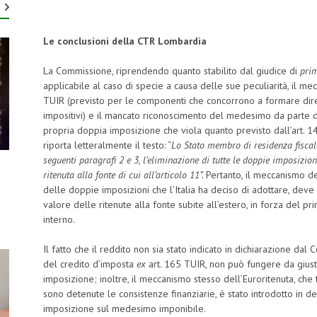
Le conclusioni della CTR Lombardia
La Commissione, riprendendo quanto stabilito dal giudice di
pri
applicabile al caso di specie a causa delle sue peculiarità, il
TUIR (previsto per le componenti che concorrono a formare dire
impositivi) e il mancato riconoscimento del medesimo da parte d
propria doppia imposizione che viola quanto previsto dall’art. 14 de
riporta letteralmente il testo: “
Lo Stato membro di residenza fiscale
seguenti paragrafi 2 e 3, l’eliminazione di tutte le doppie imposizio
ritenuta alla fonte di cui all’articolo 11”.
Pertanto, il meccanismo de
delle doppie imposizioni che l’Italia ha deciso di adottare, dev
valore delle ritenute alla fonte subite all’estero, in forza del pr
interno.
Il fatto che il reddito non sia stato indicato in dichiarazione dal
del credito d’imposta
ex
art. 165 TUIR, non può fungere da giust
imposizione; inoltre, il meccanismo stesso dell’Euroritenuta, che t
sono detenute le consistenze finanziarie, è stato introdotto in d
imposizione sul medesimo imponibile.