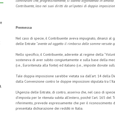
convinzioni che, progressivamente, si stanno diffondendo in ambito 
Contribuente, leso nei suoi diritti da un’ipotesi di doppia imposizion
re
Premessa
Nel caso di specie, il Contribuente aveva impugnato, dinanzi al g
E
delle Entrate “
avente ad oggetto il rimborso delle somme versate qu
Nello specifico, il Contribuente, aderente al regime della “
Volunt
sosteneva di aver subito congiuntamente e sulla base della med
(i.e., Euroritenuta alla fonte) ed italiano (i.e., imposte dovute su
Tale doppia imposizione sarebbe vietata sia dall’art. 14 della Dire
dalla Convenzione contro le doppie imposizioni stipulata tra l’It
A
L’Agenzia delle Entrate, di contro, asseriva che, nel caso di specie
d’imposta per le ritenuta subita all’estero, poiché l’art. 165 del 
riferimento, prevede espressamente che per il riconoscimento d
presentata dichiarazione dei redditi in Italia.