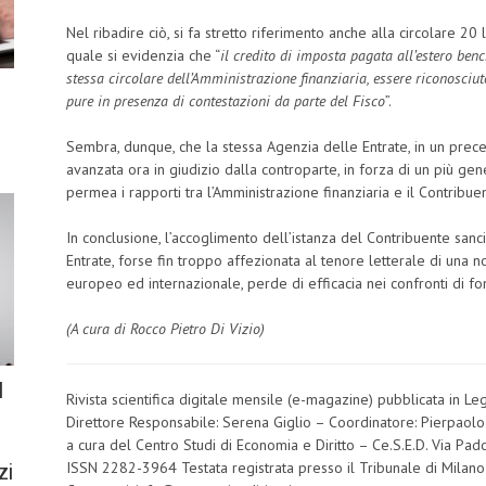
Nel ribadire ciò, si fa stretto riferimento anche alla circolare 20 
quale si evidenzia che “
il credito di imposta pagata all’estero be
stessa circolare dell’Amministrazione finanziaria, essere riconosciu
pure in presenza di contestazioni da parte del Fisco
”.
Sembra, dunque, che la stessa Agenzia delle Entrate, in un prece
avanzata ora in giudizio dalla controparte, in forza di un più gen
permea i rapporti tra l’Amministrazione finanziaria e il Contribue
In conclusione, l’accoglimento dell’istanza del Contribuente sanc
Entrate, forse fin troppo affezionata al tenore letterale di una n
europeo ed internazionale, perde di efficacia nei confronti di fon
(A cura di Rocco Pietro Di Vizio)
l
Rivista scientifica digitale mensile (e-magazine) pubblicata in L
Direttore Responsabile: Serena Giglio – Coordinatore: Pierpaolo
a cura del Centro Studi di Economia e Diritto – Ce.S.E.D. Via 
ISSN 2282-3964 Testata registrata presso il Tribunale di Milan
zi