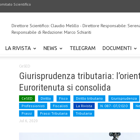
omitato Scientifico
Direttore Scientifico: Claudio Melillo - Direttore Responsabile: Seren
Responsabile di Redazione: Marco Schiariti
LA RIVISTA
NEWS
TELEGRAM
DOCUMENTI
CeSED
Giurisprudenza tributaria: l’orie
Euroritenuta si consolida
CeSED
Diritto
Fisco
Diritto tributario
Giurisprudenza
Professionisti
Fiscalisti
La Rivista
N. 087 - 07/2020
N
Prassi
Prassi Tributaria
Tributaria
Jul 6, 2020