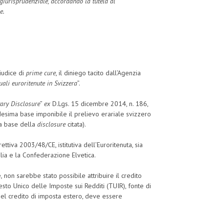
giurisprudenziale, accordando la tutela al
e.
iudice di
prime cure
, il diniego tacito dall’Agenzia
ali euroritenute in Svizzera
”.
ary Disclosure
”
ex
D.Lgs. 15 dicembre 2014, n. 186,
esima base imponibile il prelievo erariale svizzero
lla base della
disclosure
citata).
ttiva 2003/48/CE, istitutiva dell’Euroritenuta, sia
alia e la Confederazione Elvetica.
, non sarebbe stato possibile attribuire il credito
Testo Unico delle Imposte sui Redditi (TUIR), fonte di
el credito di imposta estero, deve essere