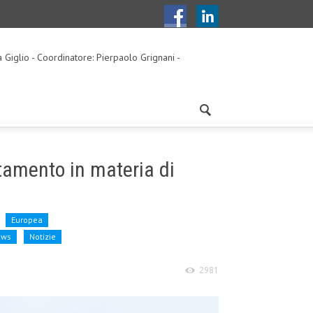
a Giglio - Coordinatore: Pierpaolo Grignani -
ntamento in materia di
Europea
ews
Notizie
2981