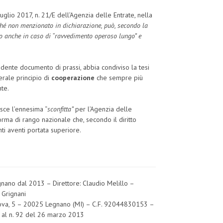
luglio 2017, n. 21/E dell’Agenzia delle Entrate, nella
nché non menzionato in dichiarazione, può, secondo la
to anche in caso di “ravvedimento operoso lungo” e
dente documento di prassi, abbia condiviso la tesi
erale principio di
cooperazione
che sempre più
nte.
isce l’ennesima “
sconfitta”
per l’Agenzia delle
orma di rango nazionale che, secondo il diritto
ti aventi portata superiore.
egnano dal 2013 – Direttore: Claudio Melillo –
 Grignani
Padova, 5 – 20025 Legnano (MI) – C.F. 92044830153 –
o al n. 92 del 26 marzo 2013