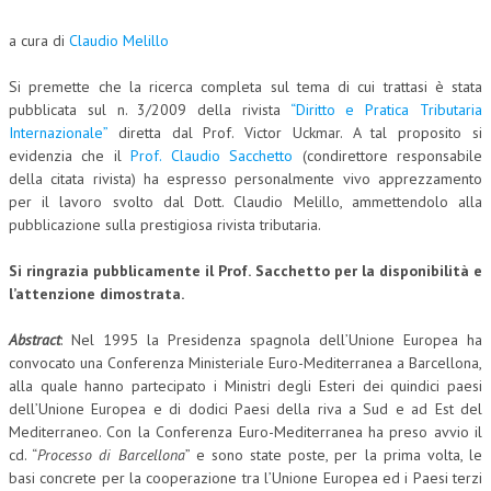
NEWS
a cura di
Claudio Melillo
ARCHIVIO EVENTI (FINO AL 2022)
Si premette che la ricerca completa sul tema di cui trattasi è stata
pubblicata sul n. 3/2009 della rivista
“Diritto e Pratica Tributaria
CORSI ENTI TERZI
Internazionale”
diretta dal Prof. Victor Uckmar. A tal proposito si
evidenzia che il
Prof. Claudio Sacchetto
(condirettore responsabile
PUBBLICAZIONI
della citata rivista) ha espresso personalmente vivo apprezzamento
per il lavoro svolto dal Dott. Claudio Melillo, ammettendolo alla
BOLLETTINO FINANZIAMENTI
pubblicazione sulla prestigiosa rivista tributaria.
TELEGRAM
Si ringrazia pubblicamente il Prof. Sacchetto per la disponibilità e
l’attenzione dimostrata.
DOCUMENTI
Abstract
: Nel 1995 la Presidenza spagnola dell’Unione Europea ha
MANUALI E MONOGRAFIE
convocato una Conferenza Ministeriale Euro-Mediterranea a Barcellona,
alla quale hanno partecipato i Ministri degli Esteri dei quindici paesi
TESI DI LAUREA
dell’Unione Europea e di dodici Paesi della riva a Sud e ad Est del
Mediterraneo
. Con la Conferenza Euro-Mediterranea ha preso avvio il
MATERIALE DIDATTICO
cd. “
Processo di Barcellona
” e sono state poste, per la prima volta, le
INVITI E PROMOZIONI
basi concrete per la cooperazione tra l’Unione Europea ed i Paesi terzi