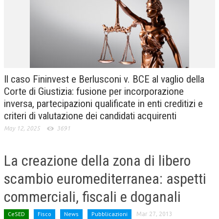
CRIMINOLOGIA TRIBUTARIA
CFC E PARADISI FISCALI
TRANSFER PRICING
PRASSI
Il caso Fininvest e Berlusconi v. BCE al vaglio della
AMMINISTRATIVA
Corte di Giustizia: fusione per incorporazione
inversa, partecipazioni qualificate in enti creditizi e
TRIBUTARIA
criteri di valutazione dei candidati acquirenti
GIURISPRUDENZA
May 12, 2025
3691
EUROPEA
La creazione della zona di libero
COSTITUZIONALE
scambio euromediterranea: aspetti
CIVILE
commerciali, fiscali e doganali
TRIBUTARIA
PENALE
CeSED
Fisco
News
Pubblicazioni
Mar 27, 2013