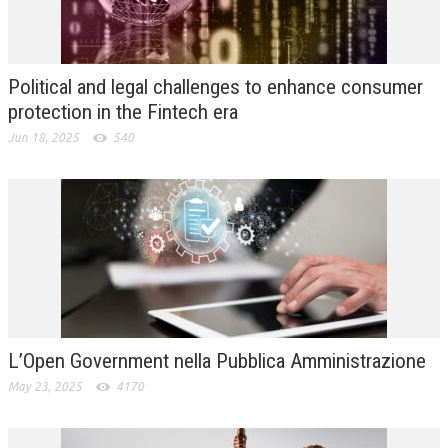
L’UMANISTA
DIRITTO
Political and legal challenges to enhance consumer
DIRITTO PENALE D’IMPRESA
protection in the Fintech era
Jun 18, 2025
540
DIRITTO DEL LAVORO
DIRITTO DEL WEB
DIRITTO DELLE IMPRESE IN CRISI
CRIMINOLOGIA E CRIMINALISTICA
SICUREZZA SUL LAVORO
FISCO
L’Open Government nella Pubblica Amministrazione
DIRITTO TRIBUTARIO
May 23, 2025
4170
FISCALITÀ INTERNAZIONALE
TAX RISK MANAGEMENT