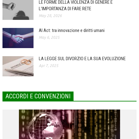
LE FORME DELLA VIOLENZA DI GENERE E
L’IMPORTANZA DI FARE RETE
COLLABORA CON NOI
May 28, 2026
ECONOMIA
AI Act: tra innovazione e diritti umani
CORPORATE SOCIAL RESPONSIBILITY
May 6, 2025
ECONOMIA DELL’ARTE
INTERNAZIONALIZZAZIONE
LA LEGGE SUL DIVORZIO E LA SUA EVOLUZIONE
Apr 7, 2025
HUMAN RESOURCES
RISORSE UMANE
MARKETING
ACCORDI E CONVENZIONI
TREASURY IN FINANCIAL SERVICES
RISK MANAGEMENT
SVILUPPO SOSTENIBILE
PERSONA E CITTÀ