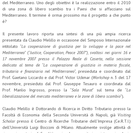
del Mediterraneo. Uno degli obiettivi è la realizzazione entro il 2010
di una zona di libero scambio tra i Paesi che si affacciano sul
Mediterraneo. Il termine è ormai prossimo ma il progetto a che punto
è?
Il presente lavoro riporta una sintesi di una più ampia ricerca
presentata da Claudio Melillo in occasione del Simposio Internazionale
intitolato “
La cooperazione di giustizia per lo sviluppo e la pace nel
Mediterraneo
” (“
Justice, Cooperation, Peace 2007”), svoltosi nei giorni 16 e
17 novembre 2007 presso il Palazzo Reale di Caserta, nella sessione
dedicata al tema de “La cooperazione di giustizia in materia fiscale,
tributaria e finanziaria nel Mediterraneo
”, presieduta e coordinato dal
Prof. Gaetano Liccardo e dal Prof. Victor Uckmar (
Workshop
n. 3 del 17
novembre, presieduto dal Prof. Giuseppe Tesauro e coordinata dal
Prof. Manlio Ingrosso, presso la “
Sala Murat
” sul tema de “
La
liberalizzazione del mercato mediterraneo e le zone di libero scambio
”)
.
Claudio Melillo è Dottorando di Ricerca in Diritto Tributario presso la
Facoltà di Economia della Seconda Università di Napoli, già
Visiting
Scholar
presso il Centro di Ricerche Tributarie dell’Impresa (Ce.R.T.I.)
dell’Università Luigi Bocconi di Milano. Attualmente svolge attività di