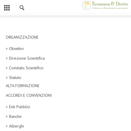
Chiuso
HOME
CHI SIAMO
ORGANIZZAZIONE
> Obiettivi
MISSION
> Direzione Scientifica
CONTATTI
> Comitato Scientifico
CENTRO STUDI
> Statuto
ALTA FORMAZIONE
ATTO COSTITUTIVO E STATUTO
ACCORDI E CONVENZIONI
ORGANIZZAZIONE
> Enti Pubblici
OBIETTIVI
> Banche
DIREZIONE SCIENTIFICA
> Alberghi
ALTA FORMAZIONE