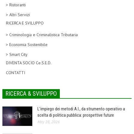
> Ristoranti
CORSI CE.S.E.D.
> Altri Servizi
ARCHIVIO CORSI 2015
RICERCA E SVILUPPO
DIVENTA SOCIO
> Criminologia e Criminalistica Tributaria
BROCHURE CE.S.E.D.
> Economia Sostenibile
> Smart City
LA RIVISTA
DIVENTA SOCIO Ce.S.E.D.
LA RIVISTA
CONTATTI
COMITATO SCIENTIFICO
COMITATO EDITORIALE
RICERCA & SVILUPPO
REDAZIONE
L’impiego dei metodi A.I., da strumento operativo a
PEER REVIEW
scelta di politica pubblica: prospettive future
May 28, 2026
CODICE ETICO
AUTORI