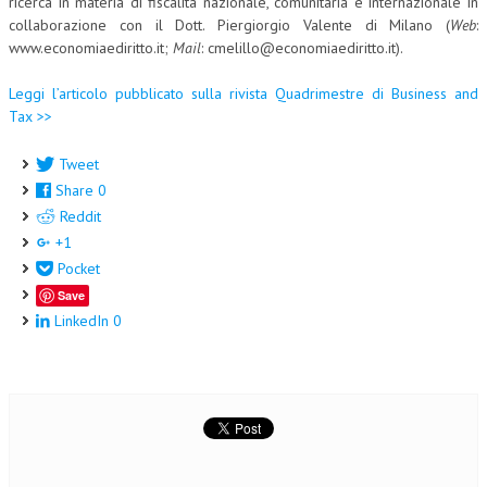
ricerca in materia di fiscalità nazionale, comunitaria e internazionale in
collaborazione con il Dott. Piergiorgio Valente di Milano (
Web
:
www.economiaediritto.it;
Mail
: cmelillo@economiaediritto.it).
Leggi l’articolo pubblicato sulla rivista Quadrimestre di Business and
Tax >>
Tweet
Share
0
Reddit
+1
Pocket
Save
LinkedIn
0