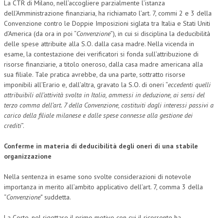
La CTR di Milano, nell’accogliere parzialmente l’istanza
dell’Amministrazione finanziaria, ha richiamato l’art. 7, commi 2 e 3 della
Convenzione contro le Doppie Imposizioni siglata tra Italia e Stati Uniti
d’America (da ora in poi “
Convenzione
”), in cui si disciplina la deducibilità
delle spese attribuite alla S.O. dalla casa madre. Nella vicenda in
esame, la contestazione dei verificatori si fonda sull’attribuzione di
risorse finanziarie, a titolo oneroso, dalla casa madre americana alla
sua filiale. Tale pratica avrebbe, da una parte, sottratto risorse
imponibili all’Erario e, dall’altra, gravato la S.O. di oneri “
eccedenti quelli
attribuibili all’attività svolta in Italia, ammessi in deduzione, ai sensi del
terzo comma dell’art. 7 della Convenzione, costituiti dagli interessi passivi a
carico della filiale milanese e dalle spese connesse alla gestione dei
crediti
”.
Conferme in materia di deducibilità degli oneri di una stabile
organizzazione
Nella sentenza in esame sono svolte considerazioni di notevole
importanza in merito all’ambito applicativo dell’art. 7, comma 3 della
“
Convenzione”
suddetta.
La Corte, nel rigettare il primo motivo con cui il ricorrente ha