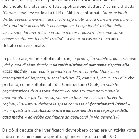
denunciato la violazione e falsa applicazione dell’art. 7, comma 3 della
“
Convenzione
”, essendosi la CTR di Milano conformata “
ai princìpi di
diritto appena enunciati, laddove ha affermato che la Convenzione poneva
dei limiti alla deducibilità dei componenti negativi del reddito della
succursale italiana, intesi sia come interessi passivi che come spese
connesse alla gestione del credito”,
ha avuto occasione di chiarire il
dettato convenzionale.
In particolare, viene sottolineato che,
in primis
, “
la stabile organizzazione
, dal punto di vista fiscale, è
un’entità distinta ed autonoma rispetto alla
«casa madre»
, i cui redditi, prodotti nel territorio dello Stato, sono
assoggettati ad imposta, ai sensi dell’art. 23, comma 1, lett. e), t.u.i.r.”
e che,
pertanto, come sottolineato dal Commentario OCSE, “
la stabile
organizzazione deve essere dotata: «di una struttura patrimoniale
appropriata sia per l’impresa, sia per le funzioni che esercita. Per tali
ragioni, il divieto di dedurre le spese connesse ai
finanziamenti interni
–
ossia
quelli che costituiscono mere attribuzioni di risorse proprie della
casa madre
– dovrebbe continuare ad applicarsi in via generale»”.
Da ciò si deduce che i verificatori dovrebbero compiere un’attività volta
a discernere in maniera specifica gli oneri sostenuti dalla S.O.