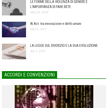
LE FORME DELLA VIOLENZA DI GENERE E
L’IMPORTANZA DI FARE RETE
COLLABORA CON NOI
May 28, 2026
ECONOMIA
AI Act: tra innovazione e diritti umani
CORPORATE SOCIAL RESPONSIBILITY
May 6, 2025
ECONOMIA DELL’ARTE
INTERNAZIONALIZZAZIONE
LA LEGGE SUL DIVORZIO E LA SUA EVOLUZIONE
Apr 7, 2025
HUMAN RESOURCES
RISORSE UMANE
MARKETING
ACCORDI E CONVENZIONI
TREASURY IN FINANCIAL SERVICES
RISK MANAGEMENT
SVILUPPO SOSTENIBILE
PERSONA E CITTÀ