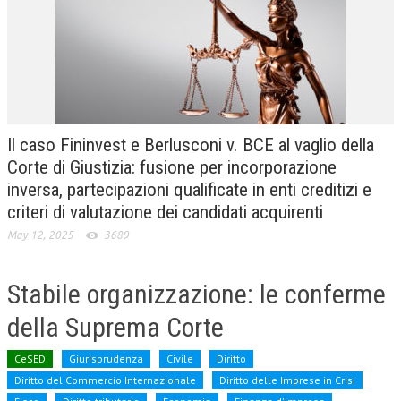
CRIMINOLOGIA TRIBUTARIA
CFC E PARADISI FISCALI
TRANSFER PRICING
PRASSI
Il caso Fininvest e Berlusconi v. BCE al vaglio della
AMMINISTRATIVA
Corte di Giustizia: fusione per incorporazione
inversa, partecipazioni qualificate in enti creditizi e
TRIBUTARIA
criteri di valutazione dei candidati acquirenti
GIURISPRUDENZA
May 12, 2025
3689
EUROPEA
Stabile organizzazione: le conferme
COSTITUZIONALE
della Suprema Corte
CIVILE
TRIBUTARIA
CeSED
Giurisprudenza
Civile
Diritto
Diritto del Commercio Internazionale
Diritto delle Imprese in Crisi
PENALE