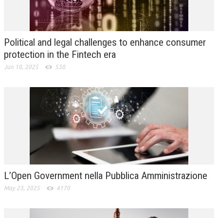
L’UMANISTA
DIRITTO
Political and legal challenges to enhance consumer
DIRITTO PENALE D’IMPRESA
protection in the Fintech era
Jun 18, 2025
538
DIRITTO DEL LAVORO
DIRITTO DEL WEB
DIRITTO DELLE IMPRESE IN CRISI
CRIMINOLOGIA E CRIMINALISTICA
SICUREZZA SUL LAVORO
FISCO
L’Open Government nella Pubblica Amministrazione
DIRITTO TRIBUTARIO
May 23, 2025
4170
FISCALITÀ INTERNAZIONALE
TAX RISK MANAGEMENT