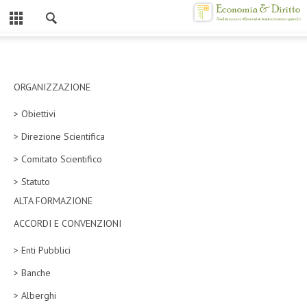
Chiuso
HOME
CHI SIAMO
ORGANIZZAZIONE
> Obiettivi
MISSION
> Direzione Scientifica
CONTATTI
> Comitato Scientifico
CENTRO STUDI
> Statuto
ALTA FORMAZIONE
ATTO COSTITUTIVO E STATUTO
ACCORDI E CONVENZIONI
ORGANIZZAZIONE
> Enti Pubblici
OBIETTIVI
> Banche
DIREZIONE SCIENTIFICA
> Alberghi
ALTA FORMAZIONE