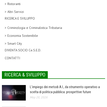
> Ristoranti
CORSI CE.S.E.D.
> Altri Servizi
ARCHIVIO CORSI 2015
RICERCA E SVILUPPO
DIVENTA SOCIO
> Criminologia e Criminalistica Tributaria
BROCHURE CE.S.E.D.
> Economia Sostenibile
> Smart City
LA RIVISTA
DIVENTA SOCIO Ce.S.E.D.
LA RIVISTA
CONTATTI
COMITATO SCIENTIFICO
COMITATO EDITORIALE
RICERCA & SVILUPPO
REDAZIONE
L’impiego dei metodi A.I., da strumento operativo a
PEER REVIEW
scelta di politica pubblica: prospettive future
May 28, 2026
CODICE ETICO
AUTORI