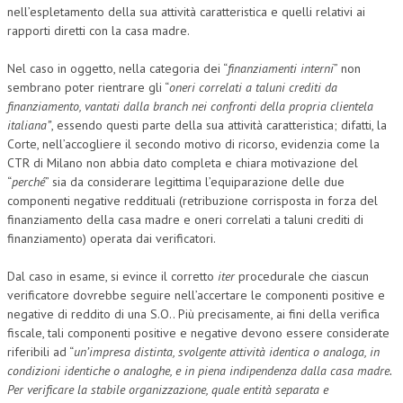
nell’espletamento della sua attività caratteristica e quelli relativi ai
rapporti diretti con la casa madre.
Nel caso in oggetto, nella categoria dei “
finanziamenti interni
” non
sembrano poter rientrare gli “
oneri correlati a taluni crediti da
finanziamento, vantati dalla branch nei confronti della propria clientela
italiana”
, essendo questi parte della sua attività caratteristica; difatti, la
Corte, nell’accogliere il secondo motivo di ricorso, evidenzia come la
CTR di Milano non abbia dato completa e chiara motivazione del
“
perché
” sia da considerare legittima l’equiparazione delle due
componenti negative reddituali (retribuzione corrisposta in forza del
finanziamento della casa madre e oneri correlati a taluni crediti di
finanziamento) operata dai verificatori.
Dal caso in esame, si evince il corretto
iter
procedurale che ciascun
verificatore dovrebbe seguire nell’accertare le componenti positive e
negative di reddito di una S.O.. Più precisamente, ai fini della verifica
fiscale, tali componenti positive e negative devono essere considerate
riferibili ad “
un’impresa distinta, svolgente attività identica o analoga, in
condizioni identiche o analoghe, e in piena indipendenza dalla casa madre.
Per verificare la stabile organizzazione, quale entità separata e