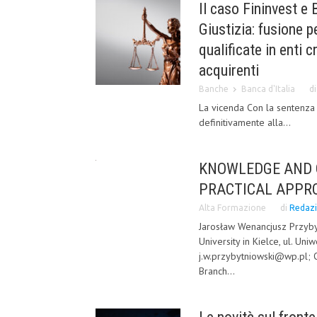
Il caso Fininvest e 
Giustizia: fusione p
qualificate in enti c
acquirenti
Banche
Banca d'Italia
d
La vicenda Con la sentenza 
definitivamente alla...
KNOWLEDGE AND Q
PRACTICAL APPR
Alta Formazione
di
Redaz
Jarosław Wenancjusz Przyby
University in Kielce, ul. Un
j.w.przybytniowski@wp.pl;
Branch...