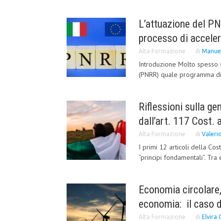
L’attuazione del PNR
processo di acceler
Alta Formazione
di
Manuel
Introduzione Molto spesso s
(PNRR) quale programma di in
Riflessioni sulla ge
dall’art. 117 Cost. 
Alta Formazione
di
Valeri
I primi 12 articoli della Cos
“principi fondamentali”. Tra es
Economia circolare,
economia: il caso 
Alta Formazione
di
Elvira 