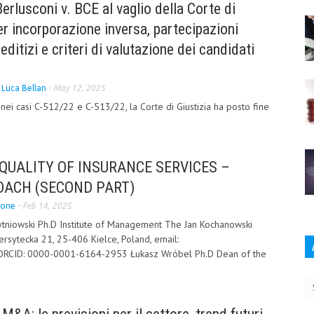
Berlusconi v. BCE al vaglio della Corte di
er incorporazione inversa, partecipazioni
reditizi e criteri di valutazione dei candidati
i
Luca Bellan
-
May 12, 2025
nei casi C-512/22 e C-513/22, la Corte di Giustizia ha posto fine
UALITY OF INSURANCE SERVICES –
OACH (SECOND PART)
ione
-
Feb 14, 2025
tniowski Ph.D Institute of Management The Jan Kochanowski
iwersytecka 21, 25-406 Kielce, Poland, email:
 ORCID: 0000-0001-6164-2953 Łukasz Wróbel Ph.D Dean of the
Ar