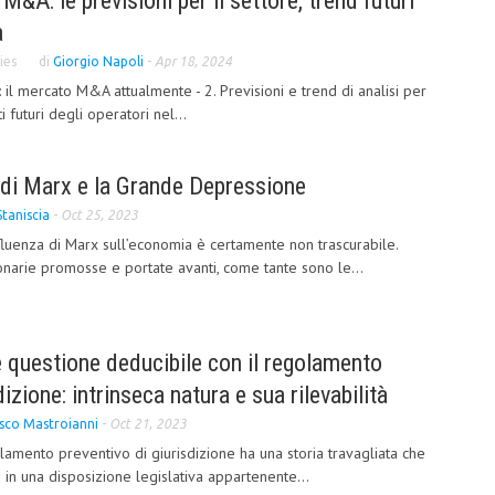
 M&A: le previsioni per il settore, trend futuri
a
ies
di
Giorgio Napoli
-
Apr 18, 2024
il mercato M&A attualmente - 2. Previsioni e trend di analisi per
 futuri degli operatori nel...
di Marx e la Grande Depressione
Staniscia
-
Oct 25, 2023
luenza di Marx sull’economia è certamente non trascurabile.
onarie promosse e portate avanti, come tante sono le...
le questione deducibile con il regolamento
dizione: intrinseca natura e sua rilevabilità
sco Mastroianni
-
Oct 21, 2023
lamento preventivo di giurisdizione ha una storia travagliata che
in una disposizione legislativa appartenente...