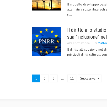
Il modello di sviluppo basa
alternativa sostenibile agli 
si...
Il diritto allo studi
sua “inclusione” n
Alta Formazione
di
Matteo
Il diritto all’istruzione nel 
principali diritti culturali, son
1
2
3
...
11
Successiva