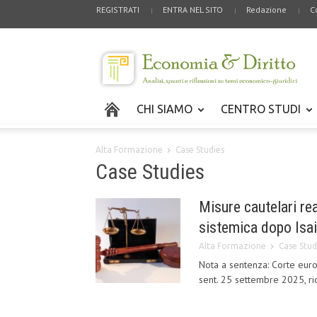
REGISTRATI
ENTRA NEL SITO
Redazione
C
CHI SIAMO
CENTRO STUDI
Alta Formazione
Case Studies
Case Studies
Misure cautelari re
sistemica dopo Isaia 
Alta Formazione
Case Stud
Nota a sentenza: Corte europe
sent. 25 settembre 2025, ri