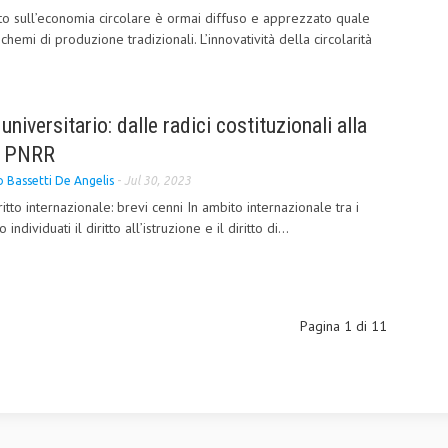
to sull’economia circolare è ormai diffuso e apprezzato quale
schemi di produzione tradizionali. L’innovatività della circolarità
o universitario: dalle radici costituzionali alla
el PNRR
 Bassetti De Angelis
-
Jul 30, 2023
diritto internazionale: brevi cenni In ambito internazionale tra i
o individuati il diritto all’istruzione e il diritto di...
Pagina 1 di 11