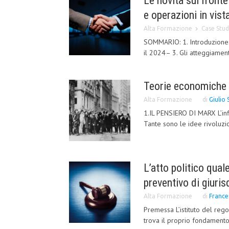
Le novità sul fronte
e operazioni in vist
Alta Formazione
Case Stud
SOMMARIO: 1. Introduzione: 
il 2024– 3. Gli atteggiamenti
Teorie economiche 
Alta Formazione
di
Giulio 
1.IL PENSIERO DI MARX L’inf
Tante sono le idee rivoluzi
L’atto politico qua
preventivo di giuris
Alta Formazione
di
France
Premessa L’istituto del rego
trova il proprio fondamento 