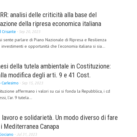
R: analisi delle criticità alla base del
azione della ripresa economica italiana
 Crisante
-
Sep 20, 2023
i sente parlare di Piano Nazionale di Ripresa e Resilienza
vestimenti e opportunità che l’economia italiana si sia...
nesi della tutela ambientale in Costituzione:
alla modifica degli arti. 9 e 41 Cost.
o Carlesimo
-
Sep 15, 2023
tituzione affermano i valori su cui si fonda la Repubblica, i cd
si, l’ar. 9 tutela...
 lavoro e solidarietà. Un modo diverso di fare
di Mediterranea Canapa
Ciociano
-
Jul 31, 2023