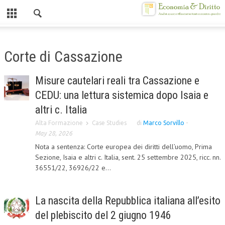
Chiuso
HOME
Corte di Cassazione
CHI SIAMO
Misure cautelari reali tra Cassazione e
MISSION
CEDU: una lettura sistemica dopo Isaia e
CONTATTI
altri c. Italia
Alta Formazione
Case Studies
di
Marco Sorvillo
-
CENTRO STUDI
May 28, 2026
Nota a sentenza: Corte europea dei diritti dell’uomo, Prima
ATTO COSTITUTIVO E STATUTO
Sezione, Isaia e altri c. Italia, sent. 25 settembre 2025, ricc. nn.
ORGANIZZAZIONE
36551/22, 36926/22 e...
OBIETTIVI
La nascita della Repubblica italiana all’esito
DIREZIONE SCIENTIFICA
del plebiscito del 2 giugno 1946
ALTA FORMAZIONE