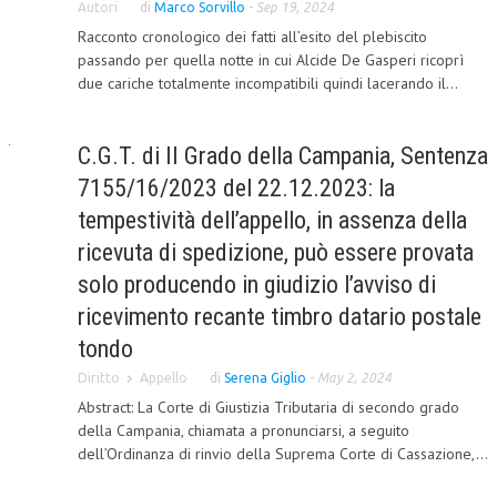
Autori
di
Marco Sorvillo
-
Sep 19, 2024
CORSI CE.S.E.D.
Racconto cronologico dei fatti all’esito del plebiscito
passando per quella notte in cui Alcide De Gasperi ricoprì
ARCHIVIO CORSI 2015
due cariche totalmente incompatibili quindi lacerando il...
DIVENTA SOCIO
C.G.T. di II Grado della Campania, Sentenza
BROCHURE CE.S.E.D.
7155/16/2023 del 22.12.2023: la
LA RIVISTA
tempestività dell’appello, in assenza della
ricevuta di spedizione, può essere provata
LA RIVISTA
solo producendo in giudizio l’avviso di
COMITATO SCIENTIFICO
ricevimento recante timbro datario postale
COMITATO EDITORIALE
tondo
REDAZIONE
Diritto
Appello
di
Serena Giglio
-
May 2, 2024
Abstract: La Corte di Giustizia Tributaria di secondo grado
PEER REVIEW
della Campania, chiamata a pronunciarsi, a seguito
dell’Ordinanza di rinvio della Suprema Corte di Cassazione,...
CODICE ETICO
AUTORI