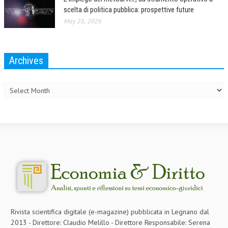
scelta di politica pubblica: prospettive future
L’UMANISTA
May 28, 2026
DIRITTO
DIRITTO PENALE D’IMPRESA
Archives
Archives
DIRITTO DEL LAVORO
DIRITTO DEL WEB
DIRITTO DELLE IMPRESE IN CRISI
CRIMINOLOGIA E CRIMINALISTICA
SICUREZZA SUL LAVORO
FISCO
DIRITTO TRIBUTARIO
FISCALITÀ INTERNAZIONALE
Rivista scientifica digitale (e-magazine) pubblicata in Legnano dal
2013 - Direttore: Claudio Melillo - Direttore Responsabile: Serena
TAX RISK MANAGEMENT