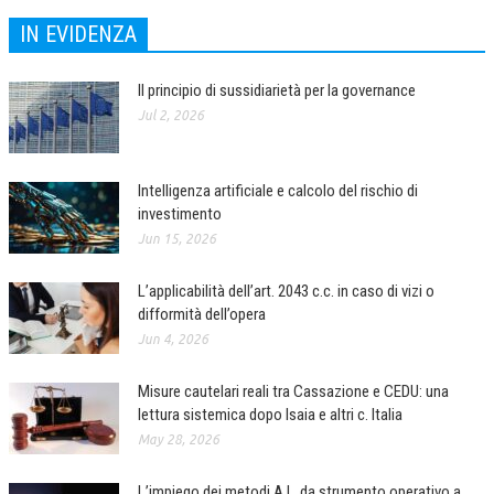
IN EVIDENZA
COLLABORA CON NOI
ECONOMIA
Il principio di sussidiarietà per la governance
Jul 2, 2026
CORPORATE SOCIAL RESPONSIBILITY
ECONOMIA DELL’ARTE
Intelligenza artificiale e calcolo del rischio di
INTERNAZIONALIZZAZIONE
investimento
Jun 15, 2026
HUMAN RESOURCES
RISORSE UMANE
L’applicabilità dell’art. 2043 c.c. in caso di vizi o
difformità dell’opera
MARKETING
Jun 4, 2026
TREASURY IN FINANCIAL SERVICES
Misure cautelari reali tra Cassazione e CEDU: una
RISK MANAGEMENT
lettura sistemica dopo Isaia e altri c. Italia
May 28, 2026
SVILUPPO SOSTENIBILE
PERSONA E CITTÀ
L’impiego dei metodi A.I., da strumento operativo a