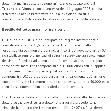
della riforma. In questa direzione, infine, si è collocato anche il
NEWS
Tribunale di Venezia
con la sentenza dell’11 giugno 2025, che ha
dichiarato la natura irretroattiva della nuova disciplina sulla
ARCHIVIO EVENTI (FINO AL 2022)
prescrizione, sottolineando la natura sostanziale dell’istituto stesso
CORSI ENTI TERZI
Il profilo del tetto massimo risarcitorio
PUBBLICAZIONI
Il
Tribunale di Bari
si è poi occupato del regime intertemporale
previsto dalla legge 35/2025, in tema di tetto massimo alla
BOLLETTINO FINANZIAMENTI
responsabilità patrimoniale dei sindaci. Il co. 2 del novellato art. 2407
c.c. stabilisce oggi che, nei casi di colpa, la responsabilità concorrente
TELEGRAM
dei sindaci è limitata ad un multiplo del compenso annuo percepito,
secondo tre fasce. Per i compensi fino a 10.000 euro annui, si applica
DOCUMENTI
un risarcimento massimo pari a quindici volte il compenso; per i
compensi tra 10.000 e 50.000 euro annui il risarcimento può arrivare
MANUALI E MONOGRAFIE
sino a dodici volte il compenso; per i compensi superiori a 50.000 euro
annui il risarcimento è limitato a dieci volte il compenso.
TESI DI LAUREA
Ora, diversamente dalla portata della norma relativa alla decorrenza
MATERIALE DIDATTICO
della prescrizione di cui si è detto nel paragrafo precedente, il
INVITI E PROMOZIONI
tribunale ha ritenuto che il nuovo testo dell’art 2407, co. 2 c.c. debba