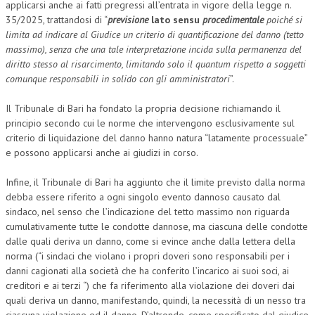
applicarsi anche ai fatti pregressi all’entrata in vigore della legge n.
35/2025, trattandosi di “
previsione
lato sensu
procedimentale
poiché si
limita ad indicare al Giudice un criterio di quantificazione del danno (tetto
massimo), senza che una tale interpretazione incida sulla permanenza del
diritto stesso al risarcimento, limitando solo il quantum rispetto a soggetti
comunque responsabili in solido con gli amministratori
”.
Il Tribunale di Bari ha fondato la propria decisione richiamando il
principio secondo cui le norme che intervengono esclusivamente sul
criterio di liquidazione del danno hanno natura “latamente processuale”
e possono applicarsi anche ai giudizi in corso.
Infine, il Tribunale di Bari ha aggiunto che il limite previsto dalla norma
debba essere riferito a ogni singolo evento dannoso causato dal
sindaco, nel senso che l’indicazione del tetto massimo non riguarda
cumulativamente tutte le condotte dannose, ma ciascuna delle condotte
dalle quali deriva un danno, come si evince anche dalla lettera della
norma (“i sindaci che violano i propri doveri sono responsabili per i
danni cagionati alla società che ha conferito l’incarico ai suoi soci, ai
creditori e ai terzi “) che fa riferimento alla violazione dei doveri dai
quali deriva un danno, manifestando, quindi, la necessità di un nesso tra
ciascuna violazione ed il danno. D’altronde, come specificato dal giudice