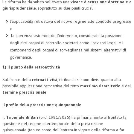
La riforma ha da subito sollevato una
vivace discussione dottrinale e
giurisprudenziale
, soprattutto su due punti cruciali:
COLLABORA CON NOI
l’applicabilità retroattiva del nuovo regime alle condotte pregresse
ECONOMIA
e
CORPORATE SOCIAL RESPONSIBILITY
la coerenza sistemica dell’intervento, considerata la posizione
degli altri organi di controllo societari, come i revisori legali e i
ECONOMIA DELL’ARTE
componenti degli organi di sorveglianza nei sistemi alternativi di
INTERNAZIONALIZZAZIONE
governance.
HUMAN RESOURCES
1) Il punto della retroattività
RISORSE UMANE
Sul fronte della
retroattività
, i tribunali si sono divisi quanto alla
possibile applicazione retroattiva del tetto
massimo risarcitorio
e del
MARKETING
termine prescrizionale
TREASURY IN FINANCIAL SERVICES
Il profilo della prescrizione quinquennale
RISK MANAGEMENT
Il
Tribunale di Bari
(ord. 1981/2025) ha primariamente affrontato la
SVILUPPO SOSTENIBILE
questione del regime intertemporale della prescrizione
quinquennale (tenuto conto dell’entrata in vigore della riforma a far
PERSONA E CITTÀ