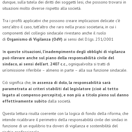
dunque, sulla tutela dei diritti dei soggetti lesi, che possono trovarsi in
situazioni molto diverse rispetto alla società.
Tra i profili applicativi che possono creare implicazioni delicate c’è
senz’altro il caso, tutt’altro che raro nella prassi societaria, in cui i
componenti del collegio sindacale rivestano anche il ruolo
di
Organismo di Vigilanza (OdV)
ai sensi del D.lgs. 231/2001
I
n queste situazioni, l’inadempimento degli obblighi di vigilanza
può rilevare anche sul piano della responsabilità civile del
sindaco, ai sensi dell’art. 2407 c.c.,
ogniqualvolta si tratti di
un’omissione riferibile – almeno in parte – alla sua funzione sindacale.
Ciò significa che,
in assenza di dolo, la responsabilità sarà
parametrata ai criteri stabiliti dal legislatore (cioè al tetto
legato al compenso percepito), e non più a titolo pieno sul danno
effettivamente subito
dalla società.
Questa lettura risulta coerente con la logica di fondo della riforma, che
intende ricalibrare il perimetro della responsabilità civile dei sindaci in
funzione di un equilibrio tra doveri di vigilanza e sostenibilità del
rischio professionale.