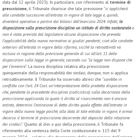
data dal 12 aprile 2025). In particolare, con riferimento al
termine di
prescrizione
,
il Tribunale chiarisce che tale previsione “
si applicherà
L’UMANISTA
alle condotte successive all’entrata in vigore di tale legge e, quindi,
diventerà operativa a partire dai bilanci dell’esercizio 2024. Infatti,
la
DIRITTO
disposizione sulla prescrizione disciplina un istituto di diritto sostanziale
e
DIRITTO PENALE D’IMPRESA
non è stata prevista dal legislatore alcuna disposizione che preveda
l’applicabilità della nuova normativa ai giudizi pendenti, cioè alle condotte
DIRITTO DEL LAVORO
anteriori all’entrata in vigore della riforma, sicché la retroattività va
esclusa in ragione della previsione generale di cui all’art. 11 delle
DIRITTO DEL WEB
disposizioni sulla legge in generale, secondo cui “la legge non dispone che
per l’avvenire
”. La nuova disciplina relativa alla prescrizione
DIRITTO DELLE IMPRESE IN CRISI
quinquennale della responsabilità dei sindaci, dunque, non si applica
CRIMINOLOGIA E CRIMINALISTICA
retroattivamente. Il Tribunale ha osservato altresì che “
sarebbe in
conflitto con l’art. 24 Cost. un’interpretazione della predetta disposizione
SICUREZZA SUL LAVORO
che, pendente la precedente disciplina (codicistica) sulla decorrenza della
prescrizione applicando la quale il diritto al risarcimento non è ancora
FISCO
estinto, determini l’estinzione di detto diritto quale effetto dell’entrata in
vigore della nuova legge poiché, alla data di tale entrata in vigore, è ormai
DIRITTO TRIBUTARIO
decorso il termine di prescrizione decorrente dal deposito della relazione
FISCALITÀ INTERNAZIONALE
dei sindaci
”. Quanto al
dies a quo
della prescrizione, il Tribunale fa
riferimento alla sentenza della Corte costituzionale n. 115 del 9
TAX RISK MANAGEMENT
maggio 2024 – relativa alla decorrenza della prescrizione dell’azione