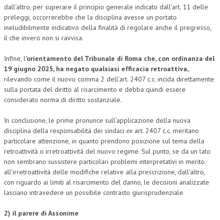
dall’altro, per superare il principio generale indicato dall’art. 11 delle
preleggi, occorrerebbe che la disciplina avesse un portato
ineludibilmente indicativo della finalità di regolare anche il pregresso,
il che invero non si ravvisa.
Infine, l
’orientamento del Tribunale di Roma che, con ordinanza del
19 giugno 2025,
ha negato qualsiasi efficacia retroattiva
,
rilevando come il nuovo comma 2 dell’art. 2407 c.c. incida direttamente
sulla portata del diritto al risarcimento e debba quindi essere
considerato norma di diritto sostanziale.
In conclusione, le prime pronunce sull’applicazione della nuova
disciplina della responsabilità dei sindaci
ex
art. 2407 c.c. meritano
particolare attenzione, in quanto prendono posizione sul tema della
retroattività o irretroattività del nuovo regime. Sul punto, se da un lato
non sembrano sussistere particolari problemi interpretativi in merito
all’irretroattività delle modifiche relative alla prescrizione, dall’altro,
con riguardo ai limiti al risarcimento del danno, le decisioni analizzate
lasciano intravedere un possibile contrasto giurisprudenziale.
2) il parere di Assonime