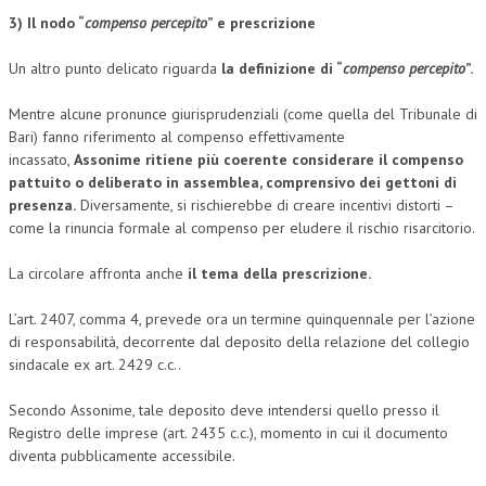
3) Il nodo “
compenso percepito
” e prescrizione
Un altro punto delicato riguarda
la definizione di “
compenso percepito
”.
Mentre alcune pronunce giurisprudenziali (come quella del Tribunale di
Bari) fanno riferimento al compenso effettivamente
incassato,
Assonime ritiene più coerente considerare il compenso
pattuito o deliberato in assemblea, comprensivo dei gettoni di
presenza.
Diversamente, si rischierebbe di creare incentivi distorti –
come la rinuncia formale al compenso per eludere il rischio risarcitorio.
La circolare affronta anche
il tema della prescrizione.
L’art. 2407, comma 4, prevede ora un termine quinquennale per l’azione
di responsabilità, decorrente dal deposito della relazione del collegio
sindacale ex art. 2429 c.c..
Secondo Assonime, tale deposito deve intendersi quello presso il
Registro delle imprese (art. 2435 c.c.), momento in cui il documento
diventa pubblicamente accessibile.