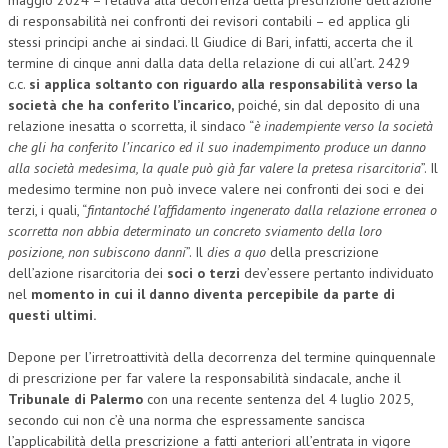
di responsabilità nei confronti dei revisori contabili – ed applica gli
CRIMINOLOGIA TRIBUTARIA
stessi principi anche ai sindaci. ll Giudice di Bari, infatti, accerta che il
termine di cinque anni dalla data della relazione di cui all’art. 2429
CFC E PARADISI FISCALI
c.c.
si applica soltanto con riguardo alla responsabilità verso la
TRANSFER PRICING
società che ha conferito l’incarico
,
poiché, sin dal deposito di una
relazione inesatta o scorretta, il sindaco “
è inadempiente verso la società
PRASSI
che gli ha conferito l’incarico ed il suo inadempimento produce un danno
alla società medesima, la quale può già far valere la pretesa risarcitoria
”. Il
AMMINISTRATIVA
medesimo termine non può invece valere nei confronti dei soci e dei
terzi, i quali, “
fintantoché l’affidamento ingenerato dalla relazione erronea o
TRIBUTARIA
scorretta non abbia determinato un concreto sviamento della loro
posizione, non subiscono danni
”. Il
dies a quo
della prescrizione
GIURISPRUDENZA
dell’azione risarcitoria dei
soci
o
terzi
dev’essere pertanto individuato
EUROPEA
nel
momento in cui il danno diventa percepibile
da parte di
questi ultimi
.
COSTITUZIONALE
Depone per l’irretroattività della decorrenza del termine quinquennale
CIVILE
di prescrizione per far valere la responsabilità sindacale, anche il
Tribunale di Palermo
con una recente sentenza del 4 luglio 2025,
TRIBUTARIA
secondo cui non c’è una norma che espressamente sancisca
PENALE
l’applicabilità della prescrizione a fatti anteriori all’entrata in vigore