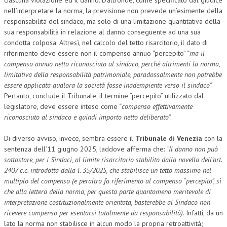
nell’interpretare la norma, la previsione non prevede un’esimente della
responsabilità del sindaco, ma solo di una limitazione quantitativa della
sua responsabilità in relazione al danno conseguente ad una sua
condotta colposa. Altresì, nel calcolo del tetto risarcitorio, il dato di
riferimento deve essere non il compenso annuo “percepito” “
ma il
compenso annuo netto riconosciuto al sindaco, perché altrimenti la norma,
limitativa della responsabilità patrimoniale, paradossalmente non potrebbe
essere applicata qualora
la società fosse inadempiente verso il sindaco
”.
Pertanto, conclude il Tribunale, il termine “percepito” utilizzato dal
legislatore, deve essere inteso come “
compenso effettivamente
riconosciuto al sindaco e quindi importo netto deliberato
”.
Di diverso avviso, invece, sembra essere il
Tribunale di Venezia
con la
sentenza dell’11 giugno 2025, laddove afferma che: “
Il danno non può
sottostare, per i Sindaci, al limite risarcitorio stabilito dalla novella dell’art.
2407 c.c. introdotta dalla l. 35/2025, che stabilisce un tetto massimo nel
multiplo del compenso (e peraltro fa riferimento al compenso “percepito”, sì
che alla lettera della norma, per questa parte quantomeno meritevole di
interpretazione costituzionalmente orientata, basterebbe al Sindaco non
ricevere compenso per esentarsi totalmente da responsabilità)
. Infatti, da un
lato la norma non stabilisce in alcun modo la propria retroattività;