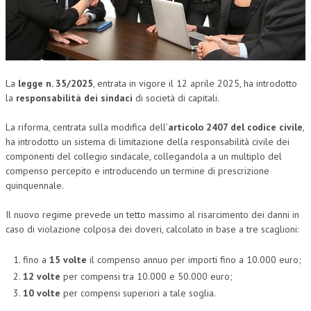
CORSI CE.S.E.D.
ARCHIVIO CORSI 2015
DIVENTA SOCIO
La
legge n. 35/2025
, entrata in vigore il 12 aprile 2025, ha introdotto
la
responsabilità dei sindaci
di società di capitali.
BROCHURE CE.S.E.D.
La riforma, centrata sulla modifica dell’
articolo 2407 del codice civile
,
LA RIVISTA
ha introdotto un sistema di limitazione della responsabilità civile dei
componenti del collegio sindacale, collegandola a un multiplo del
LA RIVISTA
compenso percepito e introducendo un termine di prescrizione
COMITATO SCIENTIFICO
quinquennale.
COMITATO EDITORIALE
Il nuovo regime prevede un tetto massimo al risarcimento dei danni in
caso di violazione colposa dei doveri, calcolato in base a tre scaglioni:
REDAZIONE
fino a
15 volte
il compenso annuo per importi fino a 10.000 euro;
PEER REVIEW
12 volte
per compensi tra 10.000 e 50.000 euro;
CODICE ETICO
10 volte
per compensi superiori a tale soglia.
AUTORI