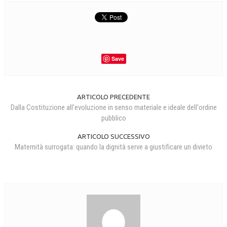
COLLABORA CON NOI
ECONOMIA
CORPORATE SOCIAL RESPONSIBILITY
Save
ECONOMIA DELL’ARTE
INTERNAZIONALIZZAZIONE
ARTICOLO PRECEDENTE
Dalla Costituzione all’evoluzione in senso materiale e ideale dell'ordine
HUMAN RESOURCES
pubblico
RISORSE UMANE
ARTICOLO SUCCESSIVO
Maternità surrogata: quando la dignità serve a giustificare un divieto
MARKETING
TREASURY IN FINANCIAL SERVICES
RISK MANAGEMENT
SVILUPPO SOSTENIBILE
PERSONA E CITTÀ