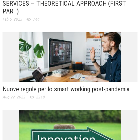
SERVICES – THEORETICAL APPROACH (FIRST
CRIMINOLOGIA TRIBUTARIA
PART)
Feb 6, 2025
744
CFC E PARADISI FISCALI
TRANSFER PRICING
PRASSI
AMMINISTRATIVA
TRIBUTARIA
GIURISPRUDENZA
Nuove regole per lo smart working post-pandemia
EUROPEA
Aug 22, 2022
2218
COSTITUZIONALE
CIVILE
TRIBUTARIA
PENALE