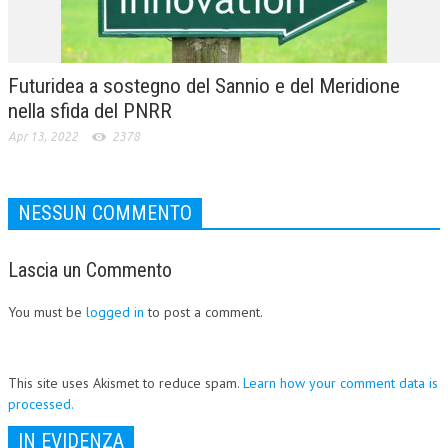
NEWS
ARCHIVIO EVENTI (FINO AL 2022)
Futuridea a sostegno del Sannio e del Meridione
nella sfida del PNRR
CORSI ENTI TERZI
Apr 13, 2022
2378
PUBBLICAZIONI
BOLLETTINO FINANZIAMENTI
NESSUN COMMENTO
TELEGRAM
Lascia un Commento
DOCUMENTI
You must be
logged in
to post a comment.
MANUALI E MONOGRAFIE
TESI DI LAUREA
This site uses Akismet to reduce spam.
Learn how your comment data is
MATERIALE DIDATTICO
processed.
INVITI E PROMOZIONI
IN EVIDENZA