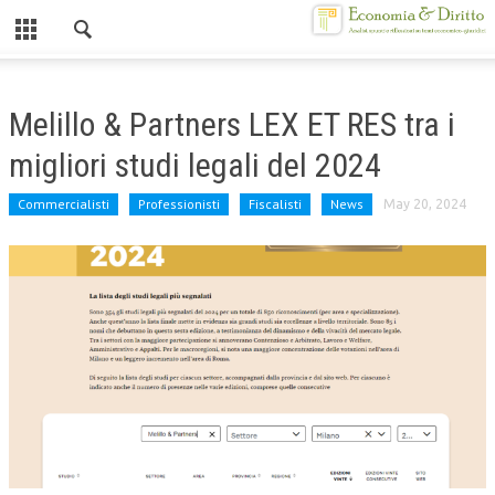
Chiuso
HOME
Melillo & Partners LEX ET RES tra i
CHI SIAMO
migliori studi legali del 2024
MISSION
Commercialisti
Professionisti
Fiscalisti
News
May 20, 2024
CONTATTI
CENTRO STUDI
ATTO COSTITUTIVO E STATUTO
ORGANIZZAZIONE
OBIETTIVI
DIREZIONE SCIENTIFICA
ALTA FORMAZIONE