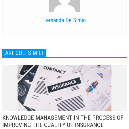
L’UMANISTA
Fernanda De Simio
DIRITTO
DIRITTO PENALE D’IMPRESA
DIRITTO DEL LAVORO
ARTICOLI SIMILI
DIRITTO DEL WEB
DIRITTO DELLE IMPRESE IN CRISI
CRIMINOLOGIA E CRIMINALISTICA
SICUREZZA SUL LAVORO
FISCO
DIRITTO TRIBUTARIO
FISCALITÀ INTERNAZIONALE
KNOWLEDGE MANAGEMENT IN THE PROCESS OF
IMPROVING THE QUALITY OF INSURANCE
TAX RISK MANAGEMENT