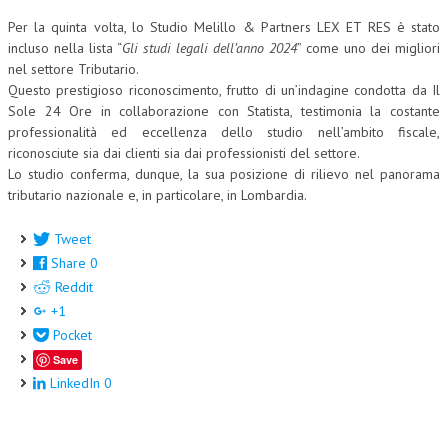
Per la quinta volta, lo Studio Melillo & Partners LEX ET RES è stato
CORSI CE.S.E.D.
incluso nella lista “
Gli studi legali dell’anno 2024
” come uno dei migliori
ARCHIVIO CORSI 2015
nel settore Tributario.
Questo prestigioso riconoscimento, frutto di un’indagine condotta da Il
DIVENTA SOCIO
Sole 24 Ore in collaborazione con Statista, testimonia la costante
professionalità ed eccellenza dello studio nell’ambito fiscale,
BROCHURE CE.S.E.D.
riconosciute sia dai clienti sia dai professionisti del settore.
Lo studio conferma, dunque, la sua posizione di rilievo nel panorama
LA RIVISTA
tributario nazionale e, in particolare, in Lombardia.
LA RIVISTA
Tweet
Share
0
COMITATO SCIENTIFICO
Reddit
COMITATO EDITORIALE
+1
Pocket
REDAZIONE
Save
PEER REVIEW
LinkedIn
0
CODICE ETICO
AUTORI