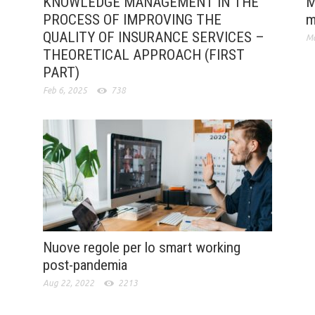
KNOWLEDGE MANAGEMENT IN THE
M
PROCESS OF IMPROVING THE
m
QUALITY OF INSURANCE SERVICES –
Ma
THEORETICAL APPROACH (FIRST
PART)
Feb 6, 2025
738
Nuove regole per lo smart working
post-pandemia
Aug 22, 2022
2213