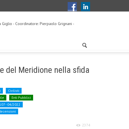
a Giglio - Coordinatore: Pierpaolo Grignani -
e del Meridione nella sfida
i
Civilisti
ile
Enti Pubblici
 107 - 04/2022
Recensioni
2374