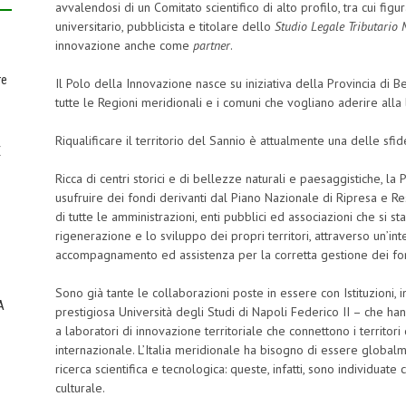
avvalendosi di un Comitato scientifico di alto profilo, tra cui figu
universitario, pubblicista e titolare dello
Studio Legale Tributario 
innovazione anche come
partner
.
re
Il Polo della Innovazione nasce su iniziativa della Provincia di Be
tutte le Regioni meridionali e i comuni che vogliano aderire alla 
Riqualificare il territorio del Sannio è attualmente una delle sfi
E
Ricca di centri storici e di bellezze naturali e paesaggistiche, l
usufruire dei fondi derivanti dal Piano Nazionale di Ripresa e R
di tutte le amministrazioni, enti pubblici ed associazioni che si 
rigenerazione e lo sviluppo dei propri territori, attraverso un’inte
accompagnamento ed assistenza per la corretta gestione dei fon
Sono già tante le collaborazioni poste in essere con Istituzioni,
A
prestigiosa Università degli Studi di Napoli Federico II – che han
a laboratori di innovazione territoriale che connettono i territori 
internazionale. L’Italia meridionale ha bisogno di essere globalm
ricerca scientifica e tecnologica: queste, infatti, sono individua
culturale.