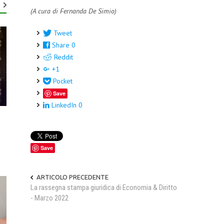
(A cura di Fernanda De Simio)
Tweet
Share
0
Reddit
+1
Pocket
Save
LinkedIn
0
Save
ARTICOLO PRECEDENTE
La rassegna stampa giuridica di Economia & Diritto
- Marzo 2022