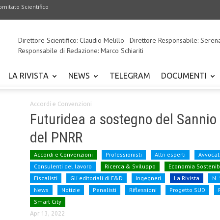
omitato Scientifico
Direttore Scientifico: Claudio Melillo - Direttore Responsabile: Seren
Responsabile di Redazione: Marco Schiariti
LA RIVISTA
NEWS
TELEGRAM
DOCUMENTI
Accordi e Convenzioni
Futuridea a sostegno del Sannio 
del PNRR
Accordi e Convenzioni
Professionisti
Altri esperti
Avvocat
Consulenti del lavoro
Ricerca & Sviluppo
Economia Sostenib
Fiscalisti
Gli editoriali di E&D
Ingegneri
La Rivista
N.
News
Notizie
Penalisti
Riflessioni
Progetto SUD
Smart City
Apr 13, 2022