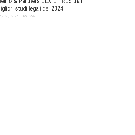
elillo & Partners LEX ET RES tra i
igliori studi legali del 2024
y 20, 2024
598