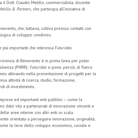
ra il Dott. Claudio Melillo, commercialista, docente
Melillo & Partners
, che partecipa all’iniziativa di
nevento, che, tuttavia, coltiva preziosi contatti con
logica di sviluppo condiviso.
de più importanti che interessa
Futuridea
.
a Provincia di Benevento è in prima linea per poter
esilienza (PNRR);
Futuridea
si pone, perciò, al fianco
stanno attivando nella presentazione di progetti per la
nsa attività di ricerca, studio, formazione,
di di investimento.
 imprese ed importanti enti pubblici – come la
no dato vita a partenariati di innovazione vincenti e
delle aree interne con altri enti su scala
ente orientata a perseguire innovazione, originalità,
te come le leve dello sviluppo economico, sociale e