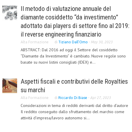
Il metodo di valutazione annuale del
L’UMANISTA
diamante cosiddetto “da investimento”
DIRITTO
adottato dai players di settore fino al 2019:
DIRITTO PENALE D’IMPRESA
il reverse engineering finanziario
DIRITTO DEL LAVORO
Alta Formazione
di
Tiziano Dall'Omo
-
May 30, 2023
ABSTRACT: Dal 2016 ad oggi il Settore del cosiddetto
DIRITTO DEL WEB
“Diamante da Investimento” è cambiato. Nuove regole sono
basate su nuovi listini consigliati (IDEX) e...
DIRITTO DELLE IMPRESE IN CRISI
CRIMINOLOGIA E CRIMINALISTICA
Aspetti fiscali e contributivi delle Royalties
SICUREZZA SUL LAVORO
su marchi
FISCO
Alta Formazione
di
Riccardo Di Biase
-
Apr 27, 2023
Considerazioni in tema di redditi derivanti dal diritto d’autore
DIRITTO TRIBUTARIO
Il reddito conseguito dallo sfruttamento del marchio come
attività d’impresa/lavoro autonomo si...
FISCALITÀ INTERNAZIONALE
TAX RISK MANAGEMENT