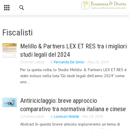
Chiuso
HOME
Fiscalisti
CHI SIAMO
Melillo & Partners LEX ET RES tra i migliori
MISSION
studi legali del 2024
CONTATTI
Commercialisti
di
Fernanda De Simio
-
May 20, 2024
Per la quinta volta, lo Studio Melillo & Partners LEX ET RES è
CENTRO STUDI
stato incluso nella lista "Gli studi legali dell’anno 2024" come
uno...
ATTO COSTITUTIVO E STATUTO
ORGANIZZAZIONE
Antiriciclaggio: breve approccio
OBIETTIVI
comparativo tra normativa italiana e cinese
DIREZIONE SCIENTIFICA
Commercialisti
di
Lorenzo Nobile
-
Mar 29, 2024
Abstract In questo breve articolo esploreremo un tema di
ALTA FORMAZIONE