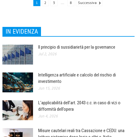
1
2
3
...
8
Successiva
NEWS
ARCHIVIO EVENTI (FINO AL 2022)
IN EVIDENZA
CORSI ENTI TERZI
PUBBLICAZIONI
Il principio di sussidiarietà per la governance
Jul 2, 2026
BOLLETTINO FINANZIAMENTI
TELEGRAM
Intelligenza artificiale e calcolo del rischio di
investimento
DOCUMENTI
Jun 15, 2026
MANUALI E MONOGRAFIE
L’applicabilità dell’art. 2043 c.c. in caso di vizi o
difformità dell’opera
TESI DI LAUREA
Jun 4, 2026
MATERIALE DIDATTICO
Misure cautelari reali tra Cassazione e CEDU: una
INVITI E PROMOZIONI