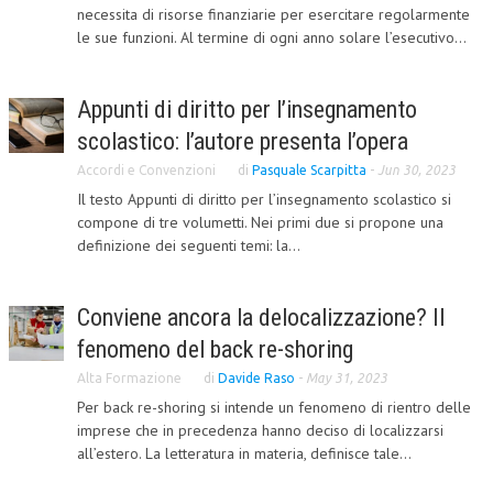
necessita di risorse finanziarie per esercitare regolarmente
le sue funzioni. Al termine di ogni anno solare l’esecutivo...
COLLABORA CON NOI
ECONOMIA
Appunti di diritto per l’insegnamento
CORPORATE SOCIAL RESPONSIBILITY
scolastico: l’autore presenta l’opera
ECONOMIA DELL’ARTE
Accordi e Convenzioni
di
Pasquale Scarpitta
-
Jun 30, 2023
Il testo Appunti di diritto per l’insegnamento scolastico si
INTERNAZIONALIZZAZIONE
compone di tre volumetti. Nei primi due si propone una
HUMAN RESOURCES
definizione dei seguenti temi: la...
RISORSE UMANE
Conviene ancora la delocalizzazione? Il
MARKETING
fenomeno del back re-shoring
TREASURY IN FINANCIAL SERVICES
Alta Formazione
di
Davide Raso
-
May 31, 2023
Per back re-shoring si intende un fenomeno di rientro delle
RISK MANAGEMENT
imprese che in precedenza hanno deciso di localizzarsi
SVILUPPO SOSTENIBILE
all’estero. La letteratura in materia, definisce tale...
PERSONA E CITTÀ