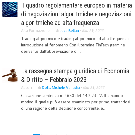
Il quadro regolamentare europeo in materia
CRIMINOLOGIA TRIBUTARIA
di negoziazioni algoritmiche e negoziazioni
CFC E PARADISI FISCALI
algoritmiche ad alta frequenza
TRANSFER PRICING
Alta Formazione
di
Luca Bellan
-
Mar 29, 2023
Trading algoritmico e trading algoritmico ad alta frequenza:
PRASSI
introduzione al fenomeno Con il termine FinTech (termine
derivante dall’abbreviazione di...
AMMINISTRATIVA
TRIBUTARIA
La rassegna stampa giuridica di Economia
GIURISPRUDENZA
& Diritto – Febbraio 2023
EUROPEA
Autori
di
Dott. Michele Vanadia
-
Mar 29, 2023
Cassazione sentenza n 4650 del 14.2.23 "2. Il secondo
COSTITUZIONALE
motivo, il quale può essere esaminato per primo, trattandosi
di una ragione della decisione concorrente, è...
CIVILE
TRIBUTARIA
PENALE