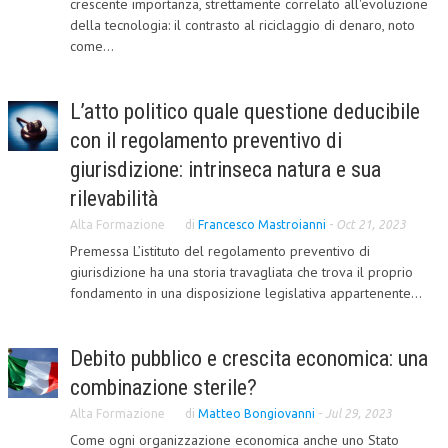
crescente importanza, strettamente correlato all'evoluzione
della tecnologia: il contrasto al riciclaggio di denaro, noto
CORSI CE.S.E.D.
come...
ARCHIVIO CORSI 2015
DIVENTA SOCIO
L’atto politico quale questione deducibile
con il regolamento preventivo di
BROCHURE CE.S.E.D.
giurisdizione: intrinseca natura e sua
LA RIVISTA
rilevabilità
LA RIVISTA
Alta Formazione
di
Francesco Mastroianni
-
Oct 21, 2023
Premessa L’istituto del regolamento preventivo di
COMITATO SCIENTIFICO
giurisdizione ha una storia travagliata che trova il proprio
fondamento in una disposizione legislativa appartenente...
COMITATO EDITORIALE
REDAZIONE
Debito pubblico e crescita economica: una
PEER REVIEW
combinazione sterile?
CODICE ETICO
Alta Formazione
di
Matteo Bongiovanni
-
Jul 29, 2023
Come ogni organizzazione economica anche uno Stato
AUTORI