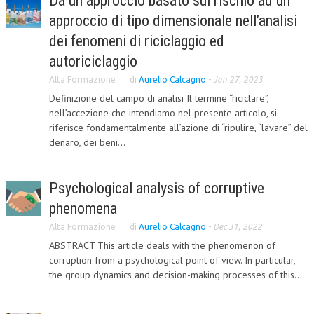
Da un approccio basato sul rischio ad un
approccio di tipo dimensionale nell’analisi
L’UMANISTA
dei fenomeni di riciclaggio ed
DIRITTO
autoriciclaggio
DIRITTO PENALE D’IMPRESA
Alta Formazione
di
Aurelio Calcagno
-
Jan 27, 2023
Definizione del campo di analisi Il termine “riciclare”,
DIRITTO DEL LAVORO
nell’accezione che intendiamo nel presente articolo, si
DIRITTO DEL WEB
riferisce fondamentalmente all’azione di “ripulire, “lavare” del
denaro, dei beni...
DIRITTO DELLE IMPRESE IN CRISI
CRIMINOLOGIA E CRIMINALISTICA
Psychological analysis of corruptive
SICUREZZA SUL LAVORO
phenomena
Alta Formazione
di
Aurelio Calcagno
-
Dec 31, 2022
FISCO
ABSTRACT This article deals with the phenomenon of
DIRITTO TRIBUTARIO
corruption from a psychological point of view. In particular,
the group dynamics and decision-making processes of this...
FISCALITÀ INTERNAZIONALE
TAX RISK MANAGEMENT