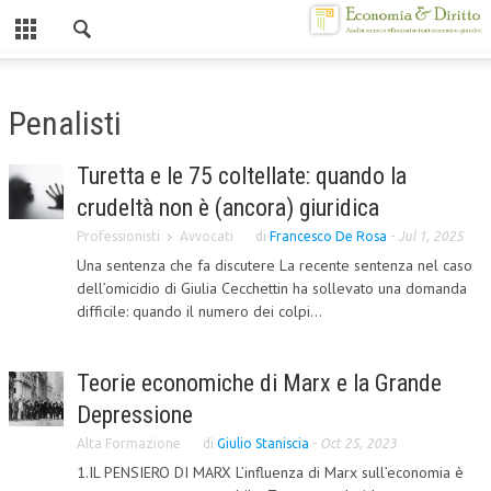
Chiuso
HOME
Penalisti
CHI SIAMO
Turetta e le 75 coltellate: quando la
MISSION
crudeltà non è (ancora) giuridica
CONTATTI
Professionisti
Avvocati
di
Francesco De Rosa
-
Jul 1, 2025
Una sentenza che fa discutere La recente sentenza nel caso
CENTRO STUDI
dell’omicidio di Giulia Cecchettin ha sollevato una domanda
difficile: quando il numero dei colpi...
ATTO COSTITUTIVO E STATUTO
ORGANIZZAZIONE
Teorie economiche di Marx e la Grande
OBIETTIVI
Depressione
DIREZIONE SCIENTIFICA
Alta Formazione
di
Giulio Staniscia
-
Oct 25, 2023
1.IL PENSIERO DI MARX L’influenza di Marx sull’economia è
ALTA FORMAZIONE