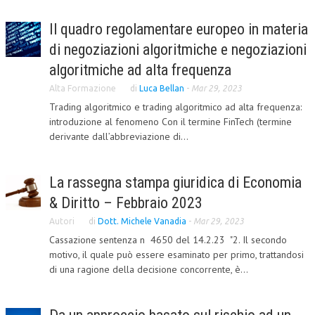
COLLABORA CON NOI
Il quadro regolamentare europeo in materia
di negoziazioni algoritmiche e negoziazioni
ECONOMIA
algoritmiche ad alta frequenza
CORPORATE SOCIAL RESPONSIBILITY
Alta Formazione
di
Luca Bellan
-
Mar 29, 2023
ECONOMIA DELL’ARTE
Trading algoritmico e trading algoritmico ad alta frequenza:
introduzione al fenomeno Con il termine FinTech (termine
INTERNAZIONALIZZAZIONE
derivante dall’abbreviazione di...
HUMAN RESOURCES
La rassegna stampa giuridica di Economia
RISORSE UMANE
& Diritto – Febbraio 2023
MARKETING
Autori
di
Dott. Michele Vanadia
-
Mar 29, 2023
TREASURY IN FINANCIAL SERVICES
Cassazione sentenza n 4650 del 14.2.23 "2. Il secondo
motivo, il quale può essere esaminato per primo, trattandosi
RISK MANAGEMENT
di una ragione della decisione concorrente, è...
SVILUPPO SOSTENIBILE
PERSONA E CITTÀ