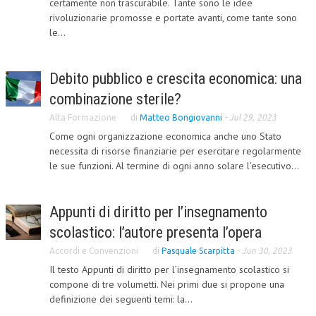
certamente non trascurabile. Tante sono le idee
rivoluzionarie promosse e portate avanti, come tante sono
CORSI CE.S.E.D.
le...
ARCHIVIO CORSI 2015
DIVENTA SOCIO
Debito pubblico e crescita economica: una
combinazione sterile?
BROCHURE CE.S.E.D.
Alta Formazione
di
Matteo Bongiovanni
-
Jul 29, 2023
LA RIVISTA
Come ogni organizzazione economica anche uno Stato
necessita di risorse finanziarie per esercitare regolarmente
LA RIVISTA
le sue funzioni. Al termine di ogni anno solare l’esecutivo...
COMITATO SCIENTIFICO
Appunti di diritto per l’insegnamento
COMITATO EDITORIALE
scolastico: l’autore presenta l’opera
REDAZIONE
Accordi e Convenzioni
di
Pasquale Scarpitta
-
Jun 30, 2023
PEER REVIEW
Il testo Appunti di diritto per l’insegnamento scolastico si
compone di tre volumetti. Nei primi due si propone una
CODICE ETICO
definizione dei seguenti temi: la...
AUTORI