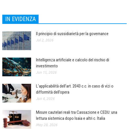
NEWS
IN EVIDENZA
ARCHIVIO EVENTI (FINO AL 2022)
CORSI ENTI TERZI
Il principio di sussidiarietà per la governance
Jul 2, 2026
PUBBLICAZIONI
BOLLETTINO FINANZIAMENTI
Intelligenza artificiale e calcolo del rischio di
TELEGRAM
investimento
Jun 15, 2026
DOCUMENTI
L’applicabilità dell’art. 2043 c.c. in caso di vizi o
difformità dell’opera
MANUALI E MONOGRAFIE
Jun 4, 2026
TESI DI LAUREA
Misure cautelari reali tra Cassazione e CEDU: una
MATERIALE DIDATTICO
lettura sistemica dopo Isaia e altri c. Italia
INVITI E PROMOZIONI
May 28, 2026