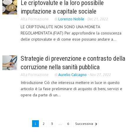
Le criptovalute e la loro possibile
CRIMINOLOGIA TRIBUTARIA
imputazione a capitale sociale
CFC E PARADISI FISCALI
Alta Formazione
di
Lorenzo Nobile
-
Dec 21, 2022
LE CRIPTOVALUTE NON SONO UNA MONETA
TRANSFER PRICING
REGOLAMENTATA (FIAT) Per approfondire la conoscenza
delle criptovalute e di come esse possano andare a...
PRASSI
AMMINISTRATIVA
Strategie di prevenzione e contrasto della
TRIBUTARIA
corruzione nella sanità pubblica
GIURISPRUDENZA
Alta Formazione
di
Aurelio Calcagno
-
Nov 27, 2022
Introduzione Ciò che interessa mettere in luce in questo
EUROPEA
articolo è la fase preliminare di acquisto di beni, servizi e
opere da parte di un...
COSTITUZIONALE
CIVILE
TRIBUTARIA
1
2
3
...
6
Successiva
PENALE