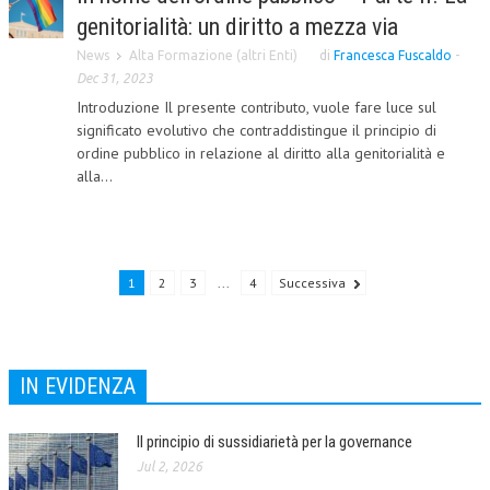
genitorialità: un diritto a mezza via
NEWS
News
Alta Formazione (altri Enti)
di
Francesca Fuscaldo
-
Dec 31, 2023
ARCHIVIO EVENTI (FINO AL 2022)
Introduzione Il presente contributo, vuole fare luce sul
CORSI ENTI TERZI
significato evolutivo che contraddistingue il principio di
ordine pubblico in relazione al diritto alla genitorialità e
PUBBLICAZIONI
alla...
BOLLETTINO FINANZIAMENTI
TELEGRAM
1
2
3
...
4
Successiva
DOCUMENTI
MANUALI E MONOGRAFIE
IN EVIDENZA
TESI DI LAUREA
MATERIALE DIDATTICO
Il principio di sussidiarietà per la governance
Jul 2, 2026
INVITI E PROMOZIONI