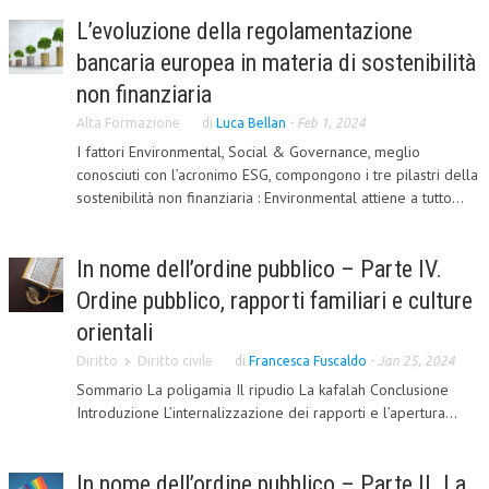
L’evoluzione della regolamentazione
CRIMINOLOGIA TRIBUTARIA
bancaria europea in materia di sostenibilità
CFC E PARADISI FISCALI
non finanziaria
TRANSFER PRICING
Alta Formazione
di
Luca Bellan
-
Feb 1, 2024
I fattori Environmental, Social & Governance, meglio
PRASSI
conosciuti con l’acronimo ESG, compongono i tre pilastri della
AMMINISTRATIVA
sostenibilità non finanziaria : Environmental attiene a tutto...
TRIBUTARIA
In nome dell’ordine pubblico – Parte IV.
GIURISPRUDENZA
Ordine pubblico, rapporti familiari e culture
EUROPEA
orientali
COSTITUZIONALE
Diritto
Diritto civile
di
Francesca Fuscaldo
-
Jan 25, 2024
Sommario La poligamia Il ripudio La kafalah Conclusione
CIVILE
Introduzione L’internalizzazione dei rapporti e l’apertura...
TRIBUTARIA
PENALE
In nome dell’ordine pubblico – Parte II. La