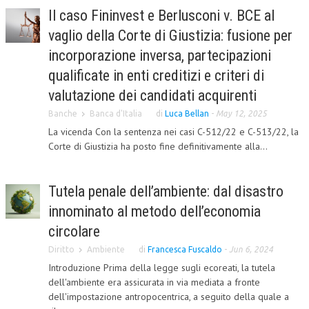
Il caso Fininvest e Berlusconi v. BCE al
CORSI CE.S.E.D.
vaglio della Corte di Giustizia: fusione per
ARCHIVIO CORSI 2015
incorporazione inversa, partecipazioni
DIVENTA SOCIO
qualificate in enti creditizi e criteri di
valutazione dei candidati acquirenti
BROCHURE CE.S.E.D.
Banche
Banca d'Italia
di
Luca Bellan
-
May 12, 2025
LA RIVISTA
La vicenda Con la sentenza nei casi C-512/22 e C-513/22, la
Corte di Giustizia ha posto fine definitivamente alla...
LA RIVISTA
COMITATO SCIENTIFICO
Tutela penale dell’ambiente: dal disastro
COMITATO EDITORIALE
innominato al metodo dell’economia
circolare
REDAZIONE
Diritto
Ambiente
di
Francesca Fuscaldo
-
Jun 6, 2024
PEER REVIEW
Introduzione Prima della legge sugli ecoreati, la tutela
dell'ambiente era assicurata in via mediata a fronte
CODICE ETICO
dell'impostazione antropocentrica, a seguito della quale a
AUTORI