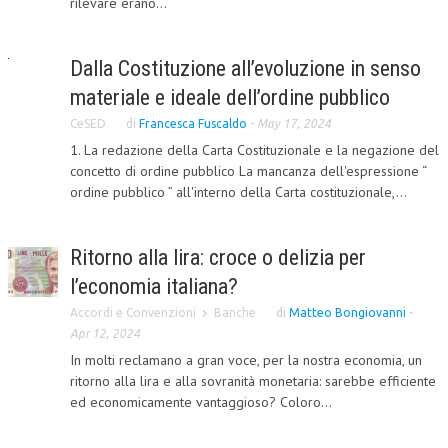
rilevare erano...
COLLABORA CON NOI
Dalla Costituzione all’evoluzione in senso
ECONOMIA
materiale e ideale dell’ordine pubblico
CORPORATE SOCIAL RESPONSIBILITY
CeSED
di
Francesca Fuscaldo
-
May 17, 2024
ECONOMIA DELL’ARTE
1. La redazione della Carta Costituzionale e la negazione del
concetto di ordine pubblico La mancanza dell'espressione “
INTERNAZIONALIZZAZIONE
ordine pubblico ” all'interno della Carta costituzionale,...
HUMAN RESOURCES
Ritorno alla lira: croce o delizia per
RISORSE UMANE
l’economia italiana?
MARKETING
Accordi e Convenzioni
Banche
di
Matteo Bongiovanni
-
TREASURY IN FINANCIAL SERVICES
Apr 12, 2024
In molti reclamano a gran voce, per la nostra economia, un
RISK MANAGEMENT
ritorno alla lira e alla sovranità monetaria: sarebbe efficiente
ed economicamente vantaggioso? Coloro...
SVILUPPO SOSTENIBILE
PERSONA E CITTÀ