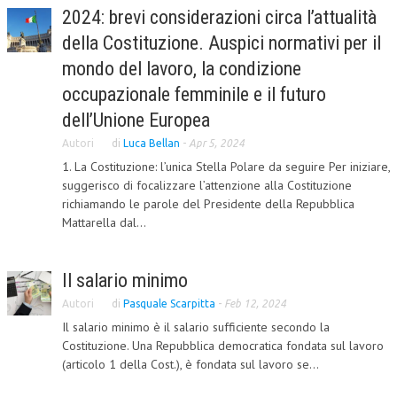
2024: brevi considerazioni circa l’attualità
L’UMANISTA
della Costituzione. Auspici normativi per il
DIRITTO
mondo del lavoro, la condizione
occupazionale femminile e il futuro
DIRITTO PENALE D’IMPRESA
dell’Unione Europea
DIRITTO DEL LAVORO
Autori
di
Luca Bellan
-
Apr 5, 2024
DIRITTO DEL WEB
1. La Costituzione: l’unica Stella Polare da seguire Per iniziare,
suggerisco di focalizzare l’attenzione alla Costituzione
DIRITTO DELLE IMPRESE IN CRISI
richiamando le parole del Presidente della Repubblica
Mattarella dal...
CRIMINOLOGIA E CRIMINALISTICA
SICUREZZA SUL LAVORO
Il salario minimo
FISCO
Autori
di
Pasquale Scarpitta
-
Feb 12, 2024
DIRITTO TRIBUTARIO
Il salario minimo è il salario sufficiente secondo la
Costituzione. Una Repubblica democratica fondata sul lavoro
FISCALITÀ INTERNAZIONALE
(articolo 1 della Cost.), è fondata sul lavoro se...
TAX RISK MANAGEMENT