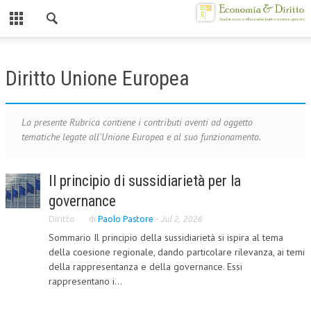
Chiuso
HOME
Diritto Unione Europea
CHI SIAMO
MISSION
La presente Rubrica contiene i contributi aventi ad oggetto
tematiche legate all'Unione Europea e al suo funzionamento.
CONTATTI
CENTRO STUDI
Il principio di sussidiarietà per la
governance
ATTO COSTITUTIVO E STATUTO
Diritto
di
Paolo Pastore
-
Jul 2, 2026
ORGANIZZAZIONE
Sommario Il principio della sussidiarietà si ispira al tema
della coesione regionale, dando particolare rilevanza, ai temi
OBIETTIVI
della rappresentanza e della governance. Essi
DIREZIONE SCIENTIFICA
rappresentano i...
ALTA FORMAZIONE