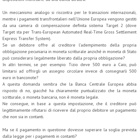
L’UMANISTA
Un meccanismo analogo si riscontra per le transazioni internazionali,
mentre i pagamenti transfrontalieri nell’Unione Europea vengono gestiti
DIRITTO
da una camera di compensazione definita sistema Target 2 (dove
Target sta per Trans-European Automated Real-Time Gross Settlement
DIRITTO PENALE D’IMPRESA
Express Transfer System).
Se un debitore offre al creditore l’adempimento della propria
DIRITTO DEL LAVORO
obbligazione pecuniaria in moneta scritturale anziché in moneta di Stato
DIRITTO DEL WEB
può considerarsi legalmente liberato dalla propria obbligazione?
In altri termini, se per esempio Tizio deve 500 euro a Caio, può
DIRITTO DELLE IMPRESE IN CRISI
limitarsi ad offrirgli un assegno circolare invece di consegnarli 500
euro in banconote?
CRIMINOLOGIA E CRIMINALISTICA
A questa domanda sembra che la Banca Centrale Europea abbia
risposto di no, giacché ha chiaramente puntualizzato che la moneta
SICUREZZA SUL LAVORO
scritturale, o moneta bancaria, non è moneta legale.
FISCO
Ne consegue, in base a questa impostazione, che il creditore può
legittimamente rifiutarsi di ricevere dal proprio debitore un pagamento
DIRITTO TRIBUTARIO
che non sia in contanti.
FISCALITÀ INTERNAZIONALE
Ma se il pagamento in questione dovesse superare la soglia prevista
dalla legge per i pagamenti in contanti?
TAX RISK MANAGEMENT