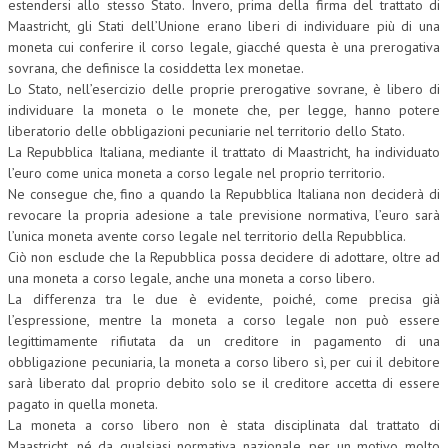
estendersi allo stesso Stato. Invero, prima della firma del trattato di
Maastricht, gli Stati dell’Unione erano liberi di individuare più di una
moneta cui conferire il corso legale, giacché questa è una prerogativa
sovrana, che definisce la cosiddetta lex monetae.
Lo Stato, nell’esercizio delle proprie prerogative sovrane, è libero di
individuare la moneta o le monete che, per legge, hanno potere
liberatorio delle obbligazioni pecuniarie nel territorio dello Stato.
La Repubblica Italiana, mediante il trattato di Maastricht, ha individuato
l’euro come unica moneta a corso legale nel proprio territorio.
Ne consegue che, fino a quando la Repubblica Italiana non deciderà di
revocare la propria adesione a tale previsione normativa, l’euro sarà
l’unica moneta avente corso legale nel territorio della Repubblica.
Ciò non esclude che la Repubblica possa decidere di adottare, oltre ad
una moneta a corso legale, anche una moneta a corso libero.
La differenza tra le due è evidente, poiché, come precisa già
l’espressione, mentre la moneta a corso legale non può essere
legittimamente rifiutata da un creditore in pagamento di una
obbligazione pecuniaria, la moneta a corso libero sì, per cui il debitore
sarà liberato dal proprio debito solo se il creditore accetta di essere
pagato in quella moneta.
La moneta a corso libero non è stata disciplinata dal trattato di
Maastricht, né da qualsiasi normativa nazionale, per un motivo molto