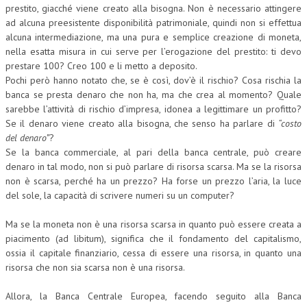
prestito, giacché viene creato alla bisogna. Non è necessario attingere
ad alcuna preesistente disponibilità patrimoniale, quindi non si effettua
alcuna intermediazione, ma una pura e semplice creazione di moneta,
nella esatta misura in cui serve per l’erogazione del prestito: ti devo
prestare 100? Creo 100 e li metto a deposito.
Pochi però hanno notato che, se è così, dov’è il rischio? Cosa rischia la
banca se presta denaro che non ha, ma che crea al momento? Quale
sarebbe l’attività di rischio d’impresa, idonea a legittimare un profitto?
Se il denaro viene creato alla bisogna, che senso ha parlare di
“costo
del denaro”
?
Se la banca commerciale, al pari della banca centrale, può creare
denaro in tal modo, non si può parlare di risorsa scarsa. Ma se la risorsa
non è scarsa, perché ha un prezzo? Ha forse un prezzo l’aria, la luce
del sole, la capacità di scrivere numeri su un computer?
Ma se la moneta non è una risorsa scarsa in quanto può essere creata a
piacimento (ad libitum), significa che il fondamento del capitalismo,
ossia il capitale finanziario, cessa di essere una risorsa, in quanto una
risorsa che non sia scarsa non è una risorsa.
Allora, la Banca Centrale Europea, facendo seguito alla Banca