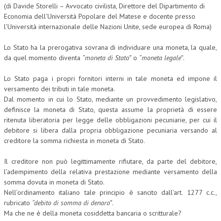
(di Davide Storelli – Avvocato civilista, Direttore del Dipartimento di
CORSI CE.S.E.D.
Economia dell’Università Popolare del Matese e docente presso
l’Università internazionale delle Nazioni Unite, sede europea di Roma)
ARCHIVIO CORSI 2015
Lo Stato ha la prerogativa sovrana di individuare una moneta, la quale,
DIVENTA SOCIO
da quel momento diventa
“moneta di Stato”
o
“moneta legale”
.
BROCHURE CE.S.E.D.
Lo Stato paga i propri fornitori interni in tale moneta ed impone il
versamento dei tributi in tale moneta.
LA RIVISTA
Dal momento in cui lo Stato, mediante un provvedimento legislativo,
definisce la moneta di Stato, questa assume la proprietà di essere
LA RIVISTA
ritenuta liberatoria per legge delle obbligazioni pecuniarie, per cui il
debitore si libera dalla propria obbligazione pecuniaria versando al
COMITATO SCIENTIFICO
creditore la somma richiesta in moneta di Stato.
COMITATO EDITORIALE
Il creditore non può legittimamente rifiutare, da parte del debitore,
REDAZIONE
l’adempimento della relativa prestazione mediante versamento della
somma dovuta in moneta di Stato.
PEER REVIEW
Nell’ordinamento italiano tale principio è sancito dall’art. 1277 c.c.,
rubricato
“debito di somma di denaro”
.
CODICE ETICO
Ma che ne è della moneta cosiddetta bancaria o scritturale?
AUTORI