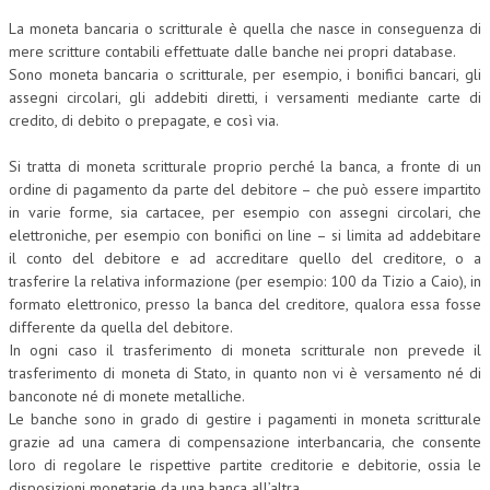
La moneta bancaria o scritturale è quella che nasce in conseguenza di
COLLABORA CON NOI
mere scritture contabili effettuate dalle banche nei propri database.
Sono moneta bancaria o scritturale, per esempio, i bonifici bancari, gli
ECONOMIA
assegni circolari, gli addebiti diretti, i versamenti mediante carte di
credito, di debito o prepagate, e così via.
CORPORATE SOCIAL RESPONSIBILITY
ECONOMIA DELL’ARTE
Si tratta di moneta scritturale proprio perché la banca, a fronte di un
ordine di pagamento da parte del debitore – che può essere impartito
INTERNAZIONALIZZAZIONE
in varie forme, sia cartacee, per esempio con assegni circolari, che
elettroniche, per esempio con bonifici on line – si limita ad addebitare
HUMAN RESOURCES
il conto del debitore e ad accreditare quello del creditore, o a
trasferire la relativa informazione (per esempio: 100 da Tizio a Caio), in
RISORSE UMANE
formato elettronico, presso la banca del creditore, qualora essa fosse
MARKETING
differente da quella del debitore.
In ogni caso il trasferimento di moneta scritturale non prevede il
TREASURY IN FINANCIAL SERVICES
trasferimento di moneta di Stato, in quanto non vi è versamento né di
banconote né di monete metalliche.
RISK MANAGEMENT
Le banche sono in grado di gestire i pagamenti in moneta scritturale
grazie ad una camera di compensazione interbancaria, che consente
SVILUPPO SOSTENIBILE
loro di regolare le rispettive partite creditorie e debitorie, ossia le
PERSONA E CITTÀ
disposizioni monetarie da una banca all’altra.