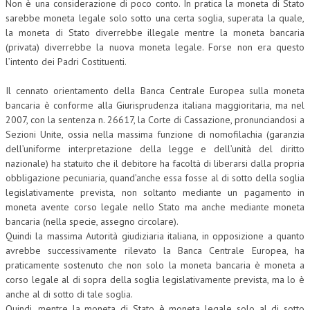
Non è una considerazione di poco conto. In pratica la moneta di Stato
sarebbe moneta legale solo sotto una certa soglia, superata la quale,
NEWS
la moneta di Stato diverrebbe illegale mentre la moneta bancaria
(privata) diverrebbe la nuova moneta legale. Forse non era questo
ARCHIVIO EVENTI (FINO AL 2022)
l’intento dei Padri Costituenti.
CORSI ENTI TERZI
Il cennato orientamento della Banca Centrale Europea sulla moneta
PUBBLICAZIONI
bancaria è conforme alla Giurisprudenza italiana maggioritaria, ma nel
2007, con la sentenza n. 26617, la Corte di Cassazione, pronunciandosi a
BOLLETTINO FINANZIAMENTI
Sezioni Unite, ossia nella massima funzione di nomofilachia (garanzia
dell’uniforme interpretazione della legge e dell’unità del diritto
TELEGRAM
nazionale) ha statuito che il debitore ha facoltà di liberarsi dalla propria
obbligazione pecuniaria, quand’anche essa fosse al di sotto della soglia
DOCUMENTI
legislativamente prevista, non soltanto mediante un pagamento in
moneta avente corso legale nello Stato ma anche mediante moneta
bancaria (nella specie, assegno circolare).
MANUALI E MONOGRAFIE
Quindi la massima Autorità giudiziaria italiana, in opposizione a quanto
TESI DI LAUREA
avrebbe successivamente rilevato la Banca Centrale Europea, ha
praticamente sostenuto che non solo la moneta bancaria è moneta a
MATERIALE DIDATTICO
corso legale al di sopra della soglia legislativamente prevista, ma lo è
anche al di sotto di tale soglia.
INVITI E PROMOZIONI
Quindi, mentre la moneta di Stato è moneta legale solo al di sotto