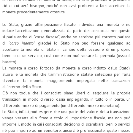
ciò di cui avrà bisogno, poiché non avrà problemi a farsi accettare la
moneta precedentemente ottenuta.
Lo Stato, grazie all’imposizione fiscale, individua una moneta e ne
induce l’accettazione generalizzata da parte dei consociati, per questo
si parla anche di
“corso forzoso”
, anche se sarebbe più corretto parlare
di
“corso indotto”
, giacché lo Stato non può forzare qualcuno ad
accettare la moneta di Stato in cambio della cessione di un proprio
bene o di un servizio, così come non può vietare la permuta (ossia il
baratto).
La moneta a corso forzoso (la moneta a corso indotto dallo Stato),
allora, è la moneta che l’amministrazione statale seleziona per farla
diventare la moneta maggiormente impiegata nelle transazioni
all’interno dello Stato.
Ciò non toglie che i consociati siano liberi di regolare le proprie
transazioni in modo diverso, ossia impiegando, in tutto o in parte, un
differente mezzo di pagamento (un differente mezzo monetario).
Lo Stato, infatti, può esigere che una parte del valore della transazione
venga versata allo Stato a titolo di imposizione fiscale, ma non può
imporre il modo in cui i consociati decidono di scambiarsi beni o servizi,
né può imporre ad un venditore, ancorché professionale, quale mezzo