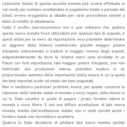
L’adozione statale di questa seconda moneta può essere effettuata in
vari modi, per esempio accettandola in pagamento totale o parziale dei
tributi, ovvero erogandola ai cittadini per varie provvidenze nonché a
titolo di reddito di cittadinanza.
Sotto il profilo macroeconomico non si può sottacere che, qualora
questa nuova moneta fosse utilizzabile per qualsiasi tipo di acquisto, e
quindi anche per le merci da importazione, essa potrebbe determinare
un aggravio della bilancia commerciale giacché maggior potere
d’acquisto indiscriminato si traduce in maggior volume degli acquisti,
indipendentemente da dove le relative merci sono prodotte. In un
Paese con forti importazioni, tale maggior potere d’acquisto, ove non
indirizzato alla produzione interna, potrebbe tradursi in un
proporzionale aumento delle importazioni (nella misura in cui la quota
dei beni importati incide sul totale dei beni acquistati).
Non vi sarebbero particolari problemi, invece, per quanto concerne la
riduzione delle entrate statali in moneta a corso legale, nella misura in
cui lo Stato sarebbe in grado di pagare i propri fornitori interni in
moneta a corso libero. E con una diffusa accettazione di tale nuova
moneta, indotta dall’accettazione statale, non si vede perché anche i
fornitori statali non dovrebbero accettarla.
Qualora lo Stato decidesse di adottare tale nuova moneta (anche)