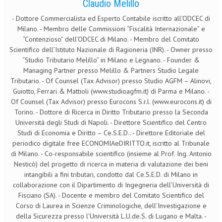
Claudio Melillo
- Dottore Commercialista ed Esperto Contabile iscritto all’ODCEC di
Milano. - Membro delle Commissioni “Fiscalità Internazionale” e
“Contenzioso” dell’ODCEC di Milano. - Membro del Comitato
Scientifico dell’Istituto Nazionale di Ragioneria (INR). - Owner presso
“Studio Tributario Melillo” in Milano e Legnano. - Founder &
Managing Partner presso Melillo & Partners Studio Legale
Tributario. - Of Counsel (Tax Advisor) presso Studio AGFM – Alinovi,
Guiotto, Ferrari & Mattioli (www.studioagfm.it) di Parma e Milano. -
Of Counsel (Tax Advisor) presso Eurocons S.r.l. (www.eurocons.it) di
Torino. - Dottore di Ricerca in Diritto Tributario presso la Seconda
Università degli Studi di Napoli. - Direttore Scientifico del Centro
Studi di Economia e Diritto – Ce.S.E.D.. - Direttore Editoriale del
periodico digitale free ECONOMIAeDIRITTO.it, iscritto al Tribunale
di Milano. - Co-responsabile scientifico (insieme al Prof. Ing. Antonio
Nesticò) del progetto di ricerca in materia di valutazione dei beni
intangibili a fini tributari, condotto dal Ce.S.E.D. di Milano in
collaborazione con il Dipartimento di Ingegneria dell’Università di
Fisciano (SA). - Docente e membro del Comitato Scientifico del
Corso di Laurea in Scienze Criminologiche, dell’Investigazione e
della Sicurezza presso l’Università L.U.de.S. di Lugano e Malta. -