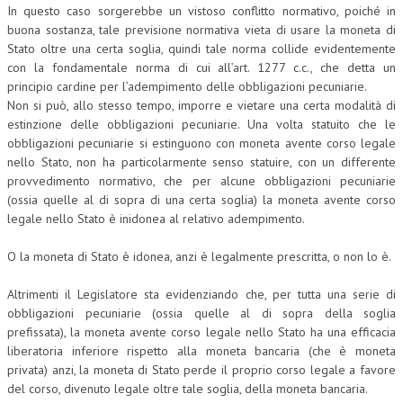
In questo caso sorgerebbe un vistoso conflitto normativo, poiché in
CRIMINOLOGIA TRIBUTARIA
buona sostanza, tale previsione normativa vieta di usare la moneta di
Stato oltre una certa soglia, quindi tale norma collide evidentemente
CFC E PARADISI FISCALI
con la fondamentale norma di cui all’art. 1277 c.c., che detta un
principio cardine per l’adempimento delle obbligazioni pecuniarie.
TRANSFER PRICING
Non si può, allo stesso tempo, imporre e vietare una certa modalità di
estinzione delle obbligazioni pecuniarie. Una volta statuito che le
PRASSI
obbligazioni pecuniarie si estinguono con moneta avente corso legale
AMMINISTRATIVA
nello Stato, non ha particolarmente senso statuire, con un differente
provvedimento normativo, che per alcune obbligazioni pecuniarie
TRIBUTARIA
(ossia quelle al di sopra di una certa soglia) la moneta avente corso
legale nello Stato è inidonea al relativo adempimento.
GIURISPRUDENZA
O la moneta di Stato è idonea, anzi è legalmente prescritta, o non lo è.
EUROPEA
COSTITUZIONALE
Altrimenti il Legislatore sta evidenziando che, per tutta una serie di
obbligazioni pecuniarie (ossia quelle al di sopra della soglia
CIVILE
prefissata), la moneta avente corso legale nello Stato ha una efficacia
liberatoria inferiore rispetto alla moneta bancaria (che è moneta
TRIBUTARIA
privata) anzi, la moneta di Stato perde il proprio corso legale a favore
del corso, divenuto legale oltre tale soglia, della moneta bancaria.
PENALE