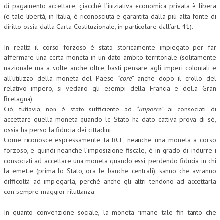
di pagamento accettare, giacché l’iniziativa economica privata è libera
(e tale libertà, in Italia, è riconosciuta e garantita dalla più alta fonte di
diritto ossia dalla Carta Costituzionale, in particolare dall’art. 41).
In realtà il corso forzoso è stato storicamente impiegato per far
affermare una certa moneta in un dato ambito territoriale (solitamente
nazionale ma a volte anche oltre, basti pensare agli imperi coloniali e
all’utilizzo della moneta del Paese
“core”
anche dopo il crollo del
relativo impero, si vedano gli esempi della Francia e della Gran
Bretagna).
Ciò, tuttavia, non è stato sufficiente ad
“imporre”
ai consociati di
accettare quella moneta quando lo Stato ha dato cattiva prova di sé,
ossia ha perso la fiducia dei cittadini.
Come riconosce espressamente la BCE, neanche una moneta a corso
forzoso, e quindi neanche l’imposizione fiscale, è in grado di indurre i
consociati ad accettare una moneta quando essi, perdendo fiducia in chi
la emette (prima lo Stato, ora le banche centrali), sanno che avranno
difficoltà ad impiegarla, perché anche gli altri tendono ad accettarla
con sempre maggior riluttanza.
In quanto convenzione sociale, la moneta rimane tale fin tanto che