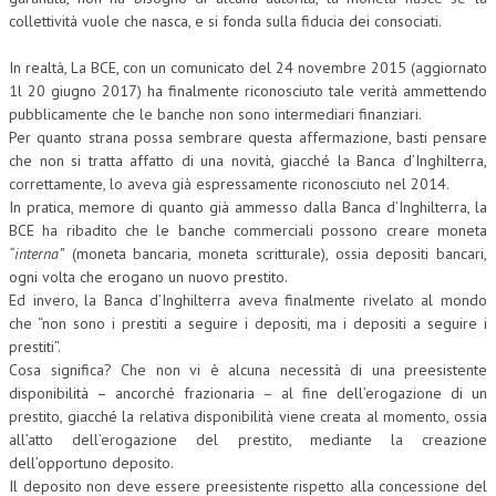
collettività vuole che nasca, e si fonda sulla fiducia dei consociati.
In realtà, La BCE, con un comunicato del 24 novembre 2015 (aggiornato
1l 20 giugno 2017) ha finalmente riconosciuto tale verità ammettendo
pubblicamente che le banche non sono intermediari finanziari.
Per quanto strana possa sembrare questa affermazione, basti pensare
che non si tratta affatto di una novità, giacché la Banca d’Inghilterra,
correttamente, lo aveva già espressamente riconosciuto nel 2014.
In pratica, memore di quanto già ammesso dalla Banca d’Inghilterra, la
BCE ha ribadito che le banche commerciali possono creare moneta
“interna”
(moneta bancaria, moneta scritturale), ossia depositi bancari,
ogni volta che erogano un nuovo prestito.
Ed invero, la Banca d’Inghilterra aveva finalmente rivelato al mondo
che “non sono i prestiti a seguire i depositi, ma i depositi a seguire i
prestiti”.
Cosa significa? Che non vi è alcuna necessità di una preesistente
disponibilità – ancorché frazionaria – al fine dell’erogazione di un
prestito, giacché la relativa disponibilità viene creata al momento, ossia
all’atto dell’erogazione del prestito, mediante la creazione
dell’opportuno deposito.
Il deposito non deve essere preesistente rispetto alla concessione del