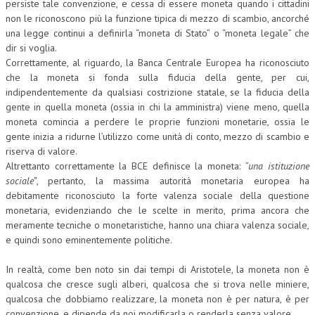
persiste tale convenzione, e cessa di essere moneta quando i cittadini
non le riconoscono più la funzione tipica di mezzo di scambio, ancorché
una legge continui a definirla “moneta di Stato” o “moneta legale” che
dir si voglia.
Correttamente, al riguardo, la Banca Centrale Europea ha riconosciuto
che la moneta si fonda sulla fiducia della gente, per cui,
indipendentemente da qualsiasi costrizione statale, se la fiducia della
gente in quella moneta (ossia in chi la amministra) viene meno, quella
moneta comincia a perdere le proprie funzioni monetarie, ossia le
gente inizia a ridurne l’utilizzo come unità di conto, mezzo di scambio e
riserva di valore.
Altrettanto correttamente la BCE definisce la moneta:
“una istituzione
sociale”
, pertanto, la massima autorità monetaria europea ha
debitamente riconosciuto la forte valenza sociale della questione
monetaria, evidenziando che le scelte in merito, prima ancora che
meramente tecniche o monetaristiche, hanno una chiara valenza sociale,
e quindi sono eminentemente politiche.
In realtà, come ben noto sin dai tempi di Aristotele, la moneta non è
qualcosa che cresce sugli alberi, qualcosa che si trova nelle miniere,
qualcosa che dobbiamo realizzare, la moneta non è per natura, è per
convenzione, e dipende da noi modificarla o renderla senza valore.