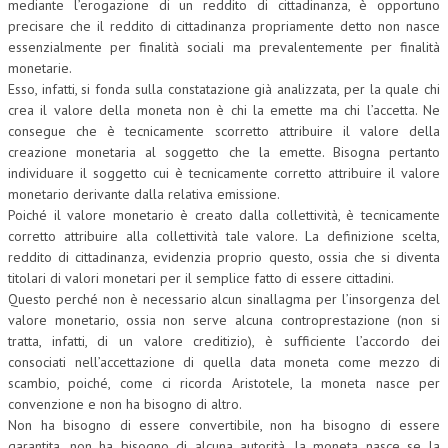
mediante l’erogazione di un reddito di cittadinanza, è opportuno
precisare che il reddito di cittadinanza propriamente detto non nasce
essenzialmente per finalità sociali ma prevalentemente per finalità
monetarie.
Esso, infatti, si fonda sulla constatazione già analizzata, per la quale chi
crea il valore della moneta non è chi la emette ma chi l’accetta. Ne
consegue che è tecnicamente scorretto attribuire il valore della
creazione monetaria al soggetto che la emette. Bisogna pertanto
individuare il soggetto cui è tecnicamente corretto attribuire il valore
monetario derivante dalla relativa emissione.
Poiché il valore monetario è creato dalla collettività, è tecnicamente
corretto attribuire alla collettività tale valore. La definizione scelta,
reddito di cittadinanza, evidenzia proprio questo, ossia che si diventa
titolari di valori monetari per il semplice fatto di essere cittadini.
Questo perché non è necessario alcun sinallagma per l’insorgenza del
valore monetario, ossia non serve alcuna controprestazione (non si
tratta, infatti, di un valore creditizio), è sufficiente l’accordo dei
consociati nell’accettazione di quella data moneta come mezzo di
scambio, poiché, come ci ricorda Aristotele, la moneta nasce per
convenzione e non ha bisogno di altro.
Non ha bisogno di essere convertibile, non ha bisogno di essere
garantita, non ha bisogno di alcuna autorità, la moneta nasce se la