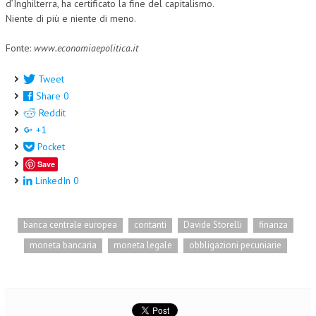
d’Inghilterra, ha certificato la fine del capitalismo.
Niente di più e niente di meno.
Fonte:
www.economiaepolitica.it
Tweet
Share
0
Reddit
+1
Pocket
Save
LinkedIn
0
banca centrale europea
contanti
Davide Storelli
finanza
moneta bancaria
moneta legale
obbligazioni pecuniarie