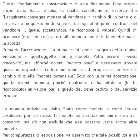
Questa fondamentale constatazione è stata finalmente fatta propria
anche dalla Banca d’Italia, la quale, correttamente, osserva che:
“L’acquirente consegna moneta al venditore in cambio di un bene o di
un servizio; in questo modo si libera da ogni obbligo nei confronti del
venditore, il quale, accettandola, ne riconosce il valore”. Quindi chi
riconosce (e quindi crea) valore alla moneta non è chi la emette ma chi
la accetta.
Prima dell’accettazione – la prima accettazione a seguito della relativa
emissione – quell’oggetto non è moneta. Potrà essere
“moneta
potenziale”
, ma affinché diventi
“moneta reale”
è necessario trovare
qualcuno disposto a cedere un bene o ad erogare un servizio in
cambio di quella “moneta potenziale”. Solo con la prima accettazione,
quella diventa moneta, poiché qualcuno le ha attribuito (le ha
riconosciuto) un valore pari a quello del bene ceduto o del servizio
erogato.
La moneta individuata dallo Stato come moneta a corso legale
costituisce, per ciò stesso, la moneta ad accettazione più diffusa tra i
consociati, ma ciò non esclude che essi possano usare anche altre
monete.
Per completezza di esposizione, va osservato che tale possibilità è da