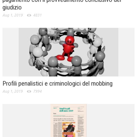
giudizio
Aug 1, 2019
4831
Profili penalistici e criminologici del mobbing
Aug 1, 2019
7994