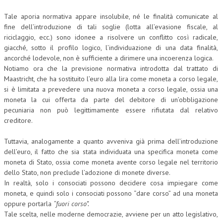
Tale aporia normativa appare insolubile, né le finalità comunicate al
fine dell’introduzione di tali soglie (lotta all’evasione fiscale, al
riciclaggio, ecc.) sono idonee a risolvere un conflitto così radicale,
giacché, sotto il profilo logico, l’individuazione di una data finalità,
ancorché lodevole, non è sufficiente a dirimere una incoerenza logica.
Notiamo ora che la previsione normativa introdotta dal trattato di
Maastricht, che ha sostituito l’euro alla lira come moneta a corso legale,
si è limitata a prevedere una nuova moneta a corso legale, ossia una
moneta la cui offerta da parte del debitore di un’obbligazione
pecuniaria non può legittimamente essere rifiutata dal relativo
creditore.
Tuttavia, analogamente a quanto avveniva già prima dell’introduzione
dell’euro, il fatto che sia stata individuata una specifica moneta come
moneta di Stato, ossia come moneta avente corso legale nel territorio
dello Stato, non preclude l’adozione di monete diverse.
In realtà, solo i consociati possono decidere cosa impiegare come
moneta, e quindi solo i consociati possono “dare corso” ad una moneta
oppure portarla
“fuori corso”.
Tale scelta, nelle moderne democrazie, avviene per un atto legislativo,