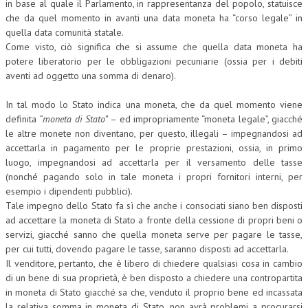
in base al quale il Parlamento, in rappresentanza del popolo, statuisce
che da quel momento in avanti una data moneta ha “corso legale” in
quella data comunità statale.
Come visto, ciò significa che si assume che quella data moneta ha
potere liberatorio per le obbligazioni pecuniarie (ossia per i debiti
aventi ad oggetto una somma di denaro).
In tal modo lo Stato indica una moneta, che da quel momento viene
definita
“moneta di Stato”
– ed impropriamente “moneta legale”, giacché
le altre monete non diventano, per questo, illegali – impegnandosi ad
accettarla in pagamento per le proprie prestazioni, ossia, in primo
luogo, impegnandosi ad accettarla per il versamento delle tasse
(nonché pagando solo in tale moneta i propri fornitori interni, per
esempio i dipendenti pubblici).
Tale impegno dello Stato fa sì che anche i consociati siano ben disposti
ad accettare la moneta di Stato a fronte della cessione di propri beni o
servizi, giacché sanno che quella moneta serve per pagare le tasse,
per cui tutti, dovendo pagare le tasse, saranno disposti ad accettarla.
Il venditore, pertanto, che è libero di chiedere qualsiasi cosa in cambio
di un bene di sua proprietà, è ben disposto a chiedere una contropartita
in moneta di Stato giacché sa che, venduto il proprio bene ed incassata
la relativa somma in moneta di Stato, non avrà problemi a procurarsi