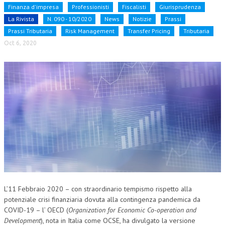
Finanza d'impresa
Professionisti
Fiscalisti
Giurisprudenza
NEWS
La Rivista
N. 090 - 10/2020
News
Notizie
Prassi
Prassi Tributaria
Risk Management
Transfer Pricing
Tributaria
ARCHIVIO EVENTI (FINO AL 2022)
Oct 6, 2020
CORSI ENTI TERZI
PUBBLICAZIONI
BOLLETTINO FINANZIAMENTI
TELEGRAM
DOCUMENTI
MANUALI E MONOGRAFIE
TESI DI LAUREA
L’11 Febbraio 2020 – con straordinario tempismo rispetto alla
MATERIALE DIDATTICO
potenziale crisi finanziaria dovuta alla contingenza pandemica da
COVID-19 – l’ OECD (
Organization for Economic Co-operation and
INVITI E PROMOZIONI
Development
), nota in Italia come OCSE, ha divulgato la versione