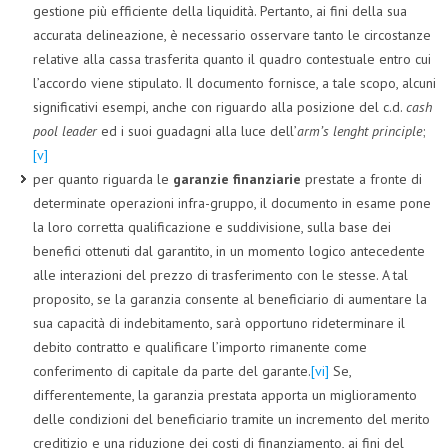
gestione più efficiente della liquidità. Pertanto, ai fini della sua
accurata delineazione, è necessario osservare tanto le circostanze
relative alla cassa trasferita quanto il quadro contestuale entro cui
l’accordo viene stipulato. Il documento fornisce, a tale scopo, alcuni
significativi esempi, anche con riguardo alla posizione del c.d.
cash
pool leader
ed i suoi guadagni alla luce dell’
arm’s lenght principle
;
[v]
per quanto riguarda le
garanzie finanziarie
prestate a fronte di
determinate operazioni infra-gruppo, il documento in esame pone
la loro corretta qualificazione e suddivisione, sulla base dei
benefici ottenuti dal garantito, in un momento logico antecedente
alle interazioni del prezzo di trasferimento con le stesse. A tal
proposito, se la garanzia consente al beneficiario di aumentare la
sua capacità di indebitamento, sarà opportuno rideterminare il
debito contratto e qualificare l’importo rimanente come
conferimento di capitale da parte del garante.
[vi]
Se,
differentemente, la garanzia prestata apporta un miglioramento
delle condizioni del beneficiario tramite un incremento del merito
creditizio e una riduzione dei costi di finanziamento, ai fini del