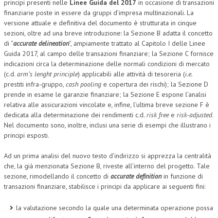
principi presenti nelle
Linee Guida del 2017
in occasione di transazioni
finanziarie poste in essere da gruppi d’impresa multinazionali. La
versione attuale e definitiva del documento è strutturata in cinque
sezioni, oltre ad una breve introduzione: la Sezione B adatta il concetto
di “
accurate delineation
”, ampiamente trattato al Capitolo I delle Linee
Guida 2017, al campo delle transazioni finanziare; la Sezione C fornisce
indicazioni circa la determinazione delle normali condizioni di mercato
(c.d.
arm’s lenght principle
) applicabili alle attività di tesoreria (
i.e.
prestiti infra-gruppo,
cash pooling
e copertura dei rischi); la Sezione D
prende in esame le garanzie finanziare; la Sezione E espone l’analisi
relativa alle assicurazioni vincolate e, infine, l’ultima breve sezione F è
dedicata alla determinazione dei rendimenti c.d.
risk free
e
risk-adjusted
.
Nel documento sono, inoltre, inclusi una serie di esempi che illustrano i
principi esposti.
Ad un prima analisi del nuovo testo d’indirizzo si apprezza la centralità
che, la già menzionata Sezione B, riveste all’interno del progetto. Tale
sezione, rimodellando il concetto di
accurate definition
in funzione di
transazioni finanziare, stabilisce i principi da applicare ai seguenti fini:
la valutazione secondo la quale una determinata operazione possa