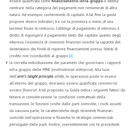
essere qualificata come
finanziamento infra-gruppo
o debba
rientrare nella categoria dei pagamenti non remunerati di altra
natura. Ad esempio: conferimenti di capitale. A tal fine la guida
propone diversi indicatori, tra cui: la presenza o meno di una
termine finale di rimborso, l’obbligo di pagamento di interessi, il
diritto di ingiungere il pagamento tanto del capitale quanto degli
interessi, l’esistenza di
covenants
finanziari nonché la capacità del
destinatario dei fondi di reperire finanziamenti presso Istituti di
credito non riconducibili al gruppo;
[i]
la corretta individuazione dei parametri che governano i rapporti
infra-gruppo delle MNE (
multinational enterprise
). Alla luce
dell’
arm’s lenght principle
, infatti, le operazioni poste in essere
all’interno del gruppo, dovranno essere qualificate
commercial
ovvero
financial
. A tal proposito, la Guida indica i seguenti fattori da
tenere in considerazione: le condizioni contrattuali della
transazione, le funzioni svolte dalle parti coinvolte, i rischi assunti
da ciascuna parte, le caratteristiche degli strumenti finanziari
coinvolti nell’operazione e finanche le strategie commerciali
perseguite dalle parti. Inoltre, coerentemente con le precedenti