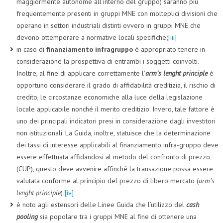
maggiormente autonome all’interno del gruppo) saranno più
frequentemente presenti in gruppi MNE con molteplici divisioni che
operano in settori industriali distinti ovvero in gruppi MNE che
devono ottemperare a normative locali specifiche;
[iii]
in caso di
finanziamento infragruppo
è appropriato tenere in
considerazione la prospettiva di entrambi i soggetti coinvolti.
Inoltre, al fine di applicare correttamente l’
arm’s lenght principle
è
opportuno considerare il grado di affidabilità creditizia, il rischio di
credito, le circostanze economiche alla luce della legislazione
locale applicabile nonché il merito creditizio. Invero, tale fattore è
uno dei principali indicatori presi in considerazione dagli investitori
non istituzionali. La Guida, inoltre, statuisce che la determinazione
dei tassi di interesse applicabili al finanziamento infra-gruppo deve
essere effettuata affidandosi al metodo del confronto di prezzo
(CUP), questo deve avvenire affinché la transazione possa essere
valutata conforme al principio del prezzo di libero mercato (
arm’s
lenght principle
);
[iv]
è noto agli estensori delle Linee Guida che l’utilizzo del
cash
pooling
sia popolare tra i gruppi MNE al fine di ottenere una