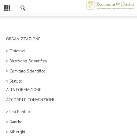
Chiuso
HOME
CHI SIAMO
ORGANIZZAZIONE
> Obiettivi
MISSION
> Direzione Scientifica
CONTATTI
> Comitato Scientifico
CENTRO STUDI
> Statuto
ALTA FORMAZIONE
ATTO COSTITUTIVO E STATUTO
ACCORDI E CONVENZIONI
ORGANIZZAZIONE
> Enti Pubblici
OBIETTIVI
> Banche
DIREZIONE SCIENTIFICA
> Alberghi
ALTA FORMAZIONE