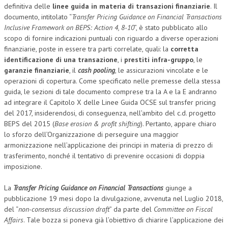
definitiva delle
linee guida in materia di transazioni finanziarie
. Il
documento, intitolato “
Transfer Pricing Guidance on Financial Transactions
Inclusive Framework on BEPS: Action 4, 8-10
”, è stato pubblicato allo
scopo di fornire indicazioni puntuali con riguardo a diverse operazioni
finanziarie, poste in essere tra parti correlate, quali: la
corretta
identificazione di una transazione
, i
prestiti infra-gruppo
, le
garanzie finanziarie
, il
cash pooling
, le assicurazioni vincolate e le
operazioni di copertura. Come specificato nelle premesse della stessa
guida, le sezioni di tale documento comprese tra la A e la E andranno
ad integrare il Capitolo X delle Linee Guida OCSE sul transfer pricing
del 2017, insiderendosi, di conseguenza, nell’ambito del c.d. progetto
BEPS del 2015 (
Base erosion & profit shifting
). Pertanto, appare chiaro
lo sforzo dell’Organizzazione di perseguire una maggior
armonizzazione nell’applicazione dei principi in materia di prezzo di
trasferimento, nonché il tentativo di prevenire occasioni di doppia
imposizione.
La
Transfer Pricing Guidance on Financial Transactions
giunge a
pubblicazione 19 mesi dopo la divulgazione, avvenuta nel Luglio 2018,
del “
non-consensus discussion draft
” da parte del
Committee on Fiscal
Affairs
. Tale bozza si poneva già l’obiettivo di chiarire l’applicazione dei