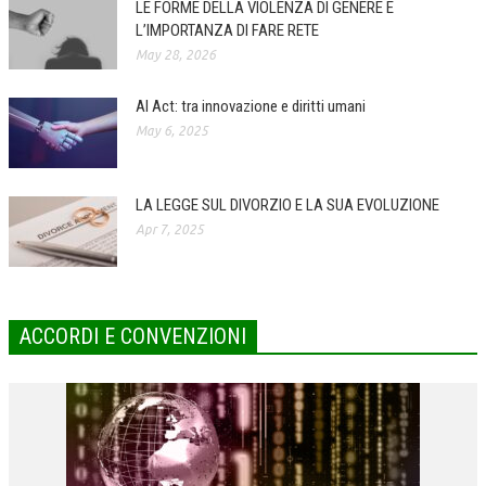
LE FORME DELLA VIOLENZA DI GENERE E
L’IMPORTANZA DI FARE RETE
COLLABORA CON NOI
May 28, 2026
ECONOMIA
AI Act: tra innovazione e diritti umani
CORPORATE SOCIAL RESPONSIBILITY
May 6, 2025
ECONOMIA DELL’ARTE
INTERNAZIONALIZZAZIONE
LA LEGGE SUL DIVORZIO E LA SUA EVOLUZIONE
Apr 7, 2025
HUMAN RESOURCES
RISORSE UMANE
MARKETING
ACCORDI E CONVENZIONI
TREASURY IN FINANCIAL SERVICES
RISK MANAGEMENT
SVILUPPO SOSTENIBILE
PERSONA E CITTÀ