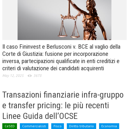
CRIMINOLOGIA TRIBUTARIA
CFC E PARADISI FISCALI
TRANSFER PRICING
PRASSI
Il caso Fininvest e Berlusconi v. BCE al vaglio della
AMMINISTRATIVA
Corte di Giustizia: fusione per incorporazione
inversa, partecipazioni qualificate in enti creditizi e
TRIBUTARIA
criteri di valutazione dei candidati acquirenti
GIURISPRUDENZA
May 12, 2025
3678
EUROPEA
Transazioni finanziarie infra-gruppo
COSTITUZIONALE
e transfer pricing: le più recenti
CIVILE
Linee Guida dell’OCSE
TRIBUTARIA
PENALE
CeSED
Commercialisti
Fisco
Diritto tributario
Economia