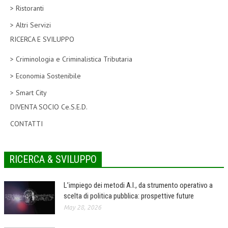
> Ristoranti
CORSI CE.S.E.D.
> Altri Servizi
ARCHIVIO CORSI 2015
RICERCA E SVILUPPO
DIVENTA SOCIO
> Criminologia e Criminalistica Tributaria
BROCHURE CE.S.E.D.
> Economia Sostenibile
> Smart City
LA RIVISTA
DIVENTA SOCIO Ce.S.E.D.
LA RIVISTA
CONTATTI
COMITATO SCIENTIFICO
COMITATO EDITORIALE
RICERCA & SVILUPPO
REDAZIONE
L’impiego dei metodi A.I., da strumento operativo a
PEER REVIEW
scelta di politica pubblica: prospettive future
May 28, 2026
CODICE ETICO
AUTORI