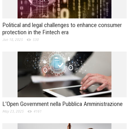
L’UMANISTA
DIRITTO
Political and legal challenges to enhance consumer
DIRITTO PENALE D’IMPRESA
protection in the Fintech era
Jun 18, 2025
530
DIRITTO DEL LAVORO
DIRITTO DEL WEB
DIRITTO DELLE IMPRESE IN CRISI
CRIMINOLOGIA E CRIMINALISTICA
SICUREZZA SUL LAVORO
FISCO
L’Open Government nella Pubblica Amministrazione
DIRITTO TRIBUTARIO
May 23, 2025
4161
FISCALITÀ INTERNAZIONALE
TAX RISK MANAGEMENT