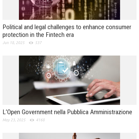
L’UMANISTA
DIRITTO
Political and legal challenges to enhance consumer
DIRITTO PENALE D’IMPRESA
protection in the Fintech era
Jun 18, 2025
537
DIRITTO DEL LAVORO
DIRITTO DEL WEB
DIRITTO DELLE IMPRESE IN CRISI
CRIMINOLOGIA E CRIMINALISTICA
SICUREZZA SUL LAVORO
FISCO
L’Open Government nella Pubblica Amministrazione
DIRITTO TRIBUTARIO
May 23, 2025
4168
FISCALITÀ INTERNAZIONALE
TAX RISK MANAGEMENT