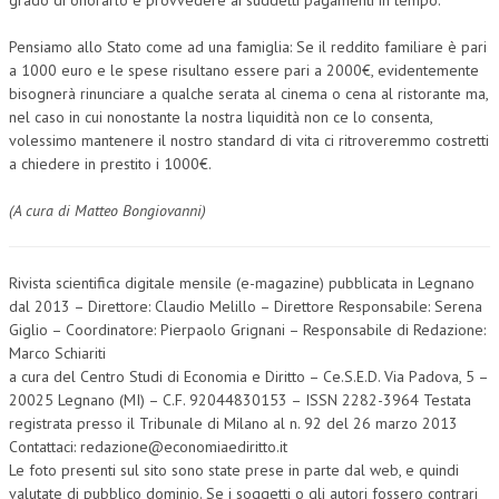
Pensiamo allo Stato come ad una famiglia: Se il reddito familiare è pari
a 1000 euro e le spese risultano essere pari a 2000€, evidentemente
bisognerà rinunciare a qualche serata al cinema o cena al ristorante ma,
nel caso in cui nonostante la nostra liquidità non ce lo consenta,
volessimo mantenere il nostro standard di vita ci ritroveremmo costretti
a chiedere in prestito i 1000€.
(A cura di Matteo Bongiovanni)
Rivista scientifica digitale mensile (e-magazine) pubblicata in Legnano
dal 2013 – Direttore: Claudio Melillo – Direttore Responsabile: Serena
Giglio – Coordinatore: Pierpaolo Grignani – Responsabile di Redazione:
Marco Schiariti
a cura del Centro Studi di Economia e Diritto – Ce.S.E.D. Via Padova, 5 –
20025 Legnano (MI) – C.F. 92044830153 – ISSN 2282-3964 Testata
registrata presso il Tribunale di Milano al n. 92 del 26 marzo 2013
Contattaci: redazione@economiaediritto.it
Le foto presenti sul sito sono state prese in parte dal web, e quindi
valutate di pubblico dominio. Se i soggetti o gli autori fossero contrari