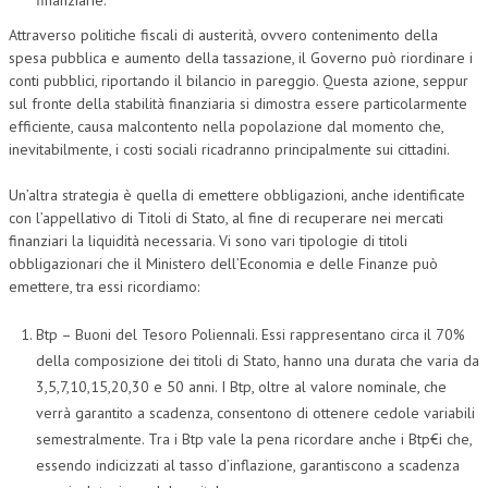
Attraverso politiche fiscali di austerità, ovvero contenimento della
spesa pubblica e aumento della tassazione, il Governo può riordinare i
conti pubblici, riportando il bilancio in pareggio. Questa azione, seppur
sul fronte della stabilità finanziaria si dimostra essere particolarmente
efficiente, causa malcontento nella popolazione dal momento che,
inevitabilmente, i costi sociali ricadranno principalmente sui cittadini.
Un’altra strategia è quella di emettere obbligazioni, anche identificate
con l’appellativo di Titoli di Stato, al fine di recuperare nei mercati
finanziari la liquidità necessaria. Vi sono vari tipologie di titoli
obbligazionari che il Ministero dell’Economia e delle Finanze può
emettere, tra essi ricordiamo:
Btp – Buoni del Tesoro Poliennali. Essi rappresentano circa il 70%
della composizione dei titoli di Stato, hanno una durata che varia da
3,5,7,10,15,20,30 e 50 anni. I Btp, oltre al valore nominale, che
verrà garantito a scadenza, consentono di ottenere cedole variabili
semestralmente. Tra i Btp vale la pena ricordare anche i Btp€i che,
essendo indicizzati al tasso d’inflazione, garantiscono a scadenza