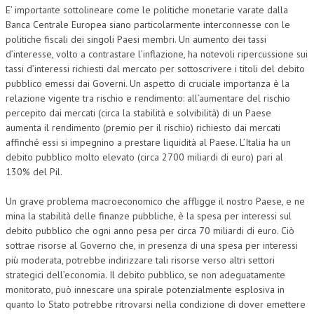
E’ importante sottolineare come le politiche monetarie varate dalla
Banca Centrale Europea siano particolarmente interconnesse con le
politiche fiscali dei singoli Paesi membri. Un aumento dei tassi
d’interesse, volto a contrastare l’inflazione, ha notevoli ripercussione sui
tassi d’interessi richiesti dal mercato per sottoscrivere i titoli del debito
pubblico emessi dai Governi. Un aspetto di cruciale importanza è la
relazione vigente tra rischio e rendimento: all’aumentare del rischio
percepito dai mercati (circa la stabilità e solvibilità) di un Paese
aumenta il rendimento (premio per il rischio) richiesto dai mercati
affinché essi si impegnino a prestare liquidità al Paese. L’Italia ha un
debito pubblico molto elevato (circa 2700 miliardi di euro) pari al
130% del Pil.
Un grave problema macroeconomico che affligge il nostro Paese, e ne
mina la stabilità delle finanze pubbliche, è la spesa per interessi sul
debito pubblico che ogni anno pesa per circa 70 miliardi di euro. Ciò
sottrae risorse al Governo che, in presenza di una spesa per interessi
più moderata, potrebbe indirizzare tali risorse verso altri settori
strategici dell’economia. Il debito pubblico, se non adeguatamente
monitorato, può innescare una spirale potenzialmente esplosiva in
quanto lo Stato potrebbe ritrovarsi nella condizione di dover emettere