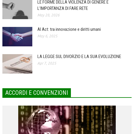
LE FORME DELLA VIOLENZA DI GENERE E
L’IMPORTANZA DI FARE RETE
COLLABORA CON NOI
May 28, 2026
ECONOMIA
AI Act: tra innovazione e diritti umani
CORPORATE SOCIAL RESPONSIBILITY
May 6, 2025
ECONOMIA DELL’ARTE
INTERNAZIONALIZZAZIONE
LA LEGGE SUL DIVORZIO E LA SUA EVOLUZIONE
Apr 7, 2025
HUMAN RESOURCES
RISORSE UMANE
MARKETING
ACCORDI E CONVENZIONI
TREASURY IN FINANCIAL SERVICES
RISK MANAGEMENT
SVILUPPO SOSTENIBILE
PERSONA E CITTÀ