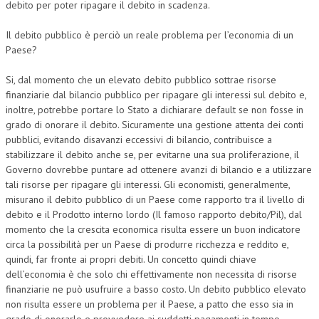
debito per poter ripagare il debito in scadenza.
Il debito pubblico è perciò un reale problema per l’economia di un
Paese?
Si, dal momento che un elevato debito pubblico sottrae risorse
finanziarie dal bilancio pubblico per ripagare gli interessi sul debito e,
inoltre, potrebbe portare lo Stato a dichiarare default se non fosse in
grado di onorare il debito. Sicuramente una gestione attenta dei conti
pubblici, evitando disavanzi eccessivi di bilancio, contribuisce a
stabilizzare il debito anche se, per evitarne una sua proliferazione, il
Governo dovrebbe puntare ad ottenere avanzi di bilancio e a utilizzare
tali risorse per ripagare gli interessi. Gli economisti, generalmente,
misurano il debito pubblico di un Paese come rapporto tra il livello di
debito e il Prodotto interno lordo (Il famoso rapporto debito/Pil), dal
momento che la crescita economica risulta essere un buon indicatore
circa la possibilità per un Paese di produrre ricchezza e reddito e,
quindi, far fronte ai propri debiti. Un concetto quindi chiave
dell’economia è che solo chi effettivamente non necessita di risorse
finanziarie ne può usufruire a basso costo. Un debito pubblico elevato
non risulta essere un problema per il Paese, a patto che esso sia in
grado di onorarlo e provvedere ai suddetti pagamenti in tempo.