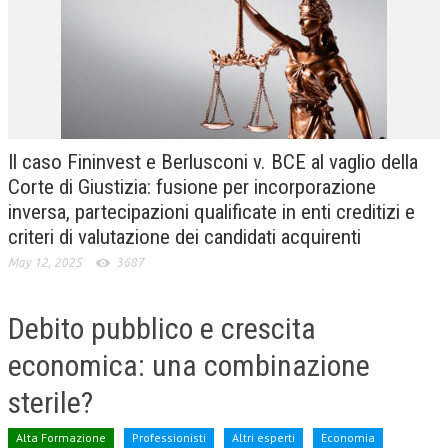
CRIMINOLOGIA TRIBUTARIA
CFC E PARADISI FISCALI
TRANSFER PRICING
PRASSI
Il caso Fininvest e Berlusconi v. BCE al vaglio della
AMMINISTRATIVA
Corte di Giustizia: fusione per incorporazione
inversa, partecipazioni qualificate in enti creditizi e
TRIBUTARIA
criteri di valutazione dei candidati acquirenti
GIURISPRUDENZA
May 12, 2025
3687
EUROPEA
Debito pubblico e crescita
COSTITUZIONALE
economica: una combinazione
CIVILE
sterile?
TRIBUTARIA
PENALE
Alta Formazione
Professionisti
Altri esperti
Economia