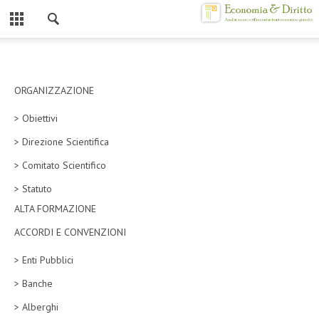
Chiuso
HOME
CHI SIAMO
ORGANIZZAZIONE
> Obiettivi
MISSION
> Direzione Scientifica
CONTATTI
> Comitato Scientifico
CENTRO STUDI
> Statuto
ALTA FORMAZIONE
ATTO COSTITUTIVO E STATUTO
ACCORDI E CONVENZIONI
ORGANIZZAZIONE
> Enti Pubblici
OBIETTIVI
> Banche
DIREZIONE SCIENTIFICA
> Alberghi
ALTA FORMAZIONE