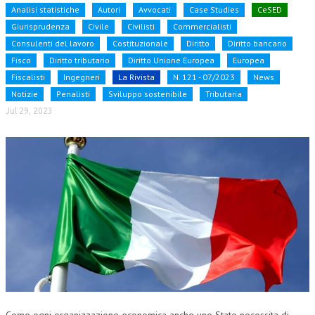
Analisi statistiche
Autori
Avvocati
Case Studies
CeSED
NEWS
Giurisprudenza
Civile
Civilisti
Commercialisti
Consulenti del lavoro
Costituzionale
Diritto
Diritto bancario
ARCHIVIO EVENTI (FINO AL 2022)
Fisco
Diritto tributario
Diritto Unione Europea
Europea
Fiscalisti
Ingegneri
La Rivista
N. 121 - 07/2023
News
CORSI ENTI TERZI
Notizie
Penalisti
Sviluppo sostenibile
Tributaria
PUBBLICAZIONI
Jul 29, 2023
BOLLETTINO FINANZIAMENTI
TELEGRAM
DOCUMENTI
MANUALI E MONOGRAFIE
TESI DI LAUREA
MATERIALE DIDATTICO
INVITI E PROMOZIONI