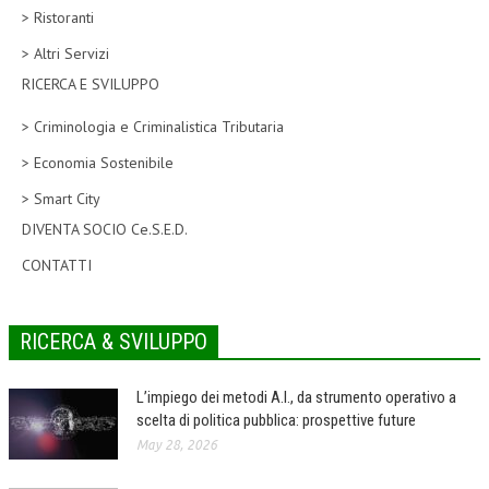
> Ristoranti
CORSI CE.S.E.D.
> Altri Servizi
ARCHIVIO CORSI 2015
RICERCA E SVILUPPO
DIVENTA SOCIO
> Criminologia e Criminalistica Tributaria
BROCHURE CE.S.E.D.
> Economia Sostenibile
> Smart City
LA RIVISTA
DIVENTA SOCIO Ce.S.E.D.
LA RIVISTA
CONTATTI
COMITATO SCIENTIFICO
COMITATO EDITORIALE
RICERCA & SVILUPPO
REDAZIONE
L’impiego dei metodi A.I., da strumento operativo a
PEER REVIEW
scelta di politica pubblica: prospettive future
May 28, 2026
CODICE ETICO
AUTORI