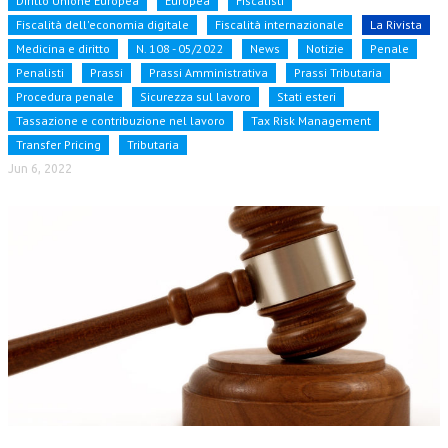
Diritto Unione Europea
Europea
Fiscalisti
Fiscalità dell'economia digitale
Fiscalità internazionale
La Rivista
CORSI CE.S.E.D.
Medicina e diritto
N. 108 - 05/2022
News
Notizie
Penale
ARCHIVIO CORSI 2015
Penalisti
Prassi
Prassi Amministrativa
Prassi Tributaria
Procedura penale
Sicurezza sul lavoro
Stati esteri
DIVENTA SOCIO
Tassazione e contribuzione nel lavoro
Tax Risk Management
BROCHURE CE.S.E.D.
Transfer Pricing
Tributaria
Jun 6, 2022
LA RIVISTA
LA RIVISTA
COMITATO SCIENTIFICO
COMITATO EDITORIALE
REDAZIONE
PEER REVIEW
CODICE ETICO
AUTORI