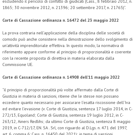
escludendo il pericolo di conflitto di giudicati (Cass., 8 febbraio 2012, n.
1865; 30 novembre 2012, n. 21396; 20 settembre 2017, n. 21765)”.
L’UMANISTA
Corte di Cassazione ordinanza n. 16472 del 23 maggio 2022
DIRITTO
DIRITTO PENALE D’IMPRESA
La prova contraria nell’applicazione della disciplina delle società di
comodo può anche consistere nella dimostrazione dello svolgimento di
DIRITTO DEL LAVORO
un’attività imprenditoriale effettiva. In questo modo, la normativa di
riferimento appare conforme al principio di proporzionalità e coerente
DIRITTO DEL WEB
con la recente proposta di direttiva in materia elaborata dalla
Commissione UE.
DIRITTO DELLE IMPRESE IN CRISI
CRIMINOLOGIA E CRIMINALISTICA
Corte di Cassazione ordinanza n. 14908 dell’11 maggio 2022
SICUREZZA SUL LAVORO
“il principio di proporzionalità più volte affermato dalla Corte di
Giustizia in materia di sanzioni, ritiene che le stesse non possano
FISCO
eccedere quanto necessario per assicurare l’esatta riscossione dell’Iva
ed evitare l’evasione (v. Corte di Giustizia, sentenza 17 luglio 2014, in C-
DIRITTO TRIBUTARIO
272/13, Equoland; Corte di Giustizia, sentenza 19 luglio 2012, in C-
263/12, Ainers Redlihs; da ultimo Corte di Giustizia, sentenza 8 maggio
FISCALITÀ INTERNAZIONALE
2019, in C-712/17, EN. SA . Srl, con riguardo al D.Lgs. n. 471 del 1997,
TAX RISK MANAGEMENT
art. 6, comma 6: Cass. n. 16450 del 2021); in tema di sanzioni