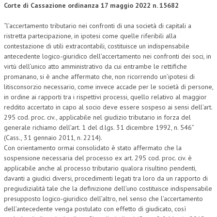
Corte di Cassazione ordinanza 17 maggio 2022 n. 15682
COLLABORA CON NOI
“l’accertamento tributario nei confronti di una società di capitali a
ristretta partecipazione, in ipotesi come quelle riferibili alla
ECONOMIA
contestazione di utili extracontabili, costituisce un indispensabile
CORPORATE SOCIAL RESPONSIBILITY
antecedente logico-giuridico dell’accertamento nei confronti dei soci, in
virtù dell’unico atto amministrativo da cui entrambe le rettifiche
ECONOMIA DELL’ARTE
promanano, si è anche affermato che, non ricorrendo un’ipotesi di
litisconsorzio necessario, come invece accade per le società di persone,
INTERNAZIONALIZZAZIONE
in ordine ai rapporti tra i rispettivi processi, quello relativo al maggior
reddito accertato in capo al socio deve essere sospeso ai sensi dell’art.
HUMAN RESOURCES
295 cod. proc. civ., applicabile nel giudizio tributario in forza del
RISORSE UMANE
generale richiamo dell’art. 1 del d.lgs. 31 dicembre 1992, n. 546”
(Cass., 31 gennaio 2011, n. 2214).
MARKETING
Con orientamento ormai consolidato è stato affermato che la
sospensione necessaria del processo ex art. 295 cod. proc. civ. è
TREASURY IN FINANCIAL SERVICES
applicabile anche al processo tributario qualora risultino pendenti,
davanti a giudici diversi, procedimenti legati tra loro da un rapporto di
RISK MANAGEMENT
pregiudizialità tale che la definizione dell’uno costituisce indispensabile
SVILUPPO SOSTENIBILE
presupposto logico-giuridico dell’altro, nel senso che l’accertamento
dell’antecedente venga postulato con effetto di giudicato, così
PERSONA E CITTÀ