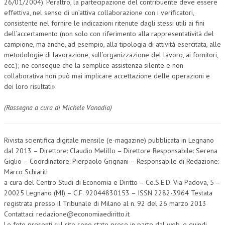
26/01/2004). Peraltro, la partecipazione del contribuente deve essere
effettiva, nel senso di un’attiva collaborazione con i verificatori,
consistente nel fornire le indicazioni ritenute dagli stessi utili ai fini
dell’accertamento (non solo con riferimento alla rappresentatività del
campione, ma anche, ad esempio, alla tipologia di attività esercitata, alle
metodologie di lavorazione, sull’organizzazione del lavoro, ai fornitori,
ecc.); ne consegue che la semplice assistenza silente e non
collaborativa non può mai implicare accettazione delle operazioni e
dei loro risultati».
(Rassegna a cura di Michele Vanadia)
Rivista scientifica digitale mensile (e-magazine) pubblicata in Legnano
dal 2013 – Direttore: Claudio Melillo – Direttore Responsabile: Serena
Giglio – Coordinatore: Pierpaolo Grignani – Responsabile di Redazione:
Marco Schiariti
a cura del Centro Studi di Economia e Diritto – Ce.S.E.D. Via Padova, 5 –
20025 Legnano (MI) – C.F. 92044830153 – ISSN 2282-3964 Testata
registrata presso il Tribunale di Milano al n. 92 del 26 marzo 2013
Contattaci: redazione@economiaediritto.it
Le foto presenti sul sito sono state prese in parte dal web, e quindi