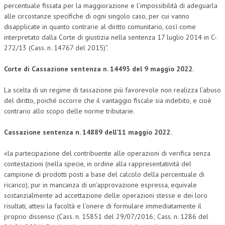
percentuale fissata per la maggiorazione e l’impossibilità di adeguarla
NEWS
alle circostanze specifiche di ogni singolo caso, per cui vanno
disapplicate in quanto contrarie al diritto comunitario, così come
interpretato dalla Corte di giustizia nella sentenza 17 luglio 2014 in C-
ARCHIVIO EVENTI (FINO AL 2022)
272/13 (Cass. n. 14767 del 2015)”.
CORSI ENTI TERZI
Corte di Cassazione sentenza n. 14493 del 9 maggio 2022.
PUBBLICAZIONI
La scelta di un regime di tassazione più favorevole non realizza l’abuso
BOLLETTINO FINANZIAMENTI
del diritto, poiché occorre che il vantaggio fiscale sia indebito, e cioè
contrario allo scopo delle norme tributarie.
TELEGRAM
Cassazione sentenza n. 14889 dell’11 maggio 2022.
DOCUMENTI
«la partecipazione del contribuente alle operazioni di verifica senza
MANUALI E MONOGRAFIE
contestazioni (nella specie, in ordine alla rappresentatività del
campione di prodotti posti a base del calcolo della percentuale di
TESI DI LAUREA
ricarico), pur in mancanza di un’approvazione espressa, equivale
sostanzialmente ad accettazione delle operazioni stesse e dei loro
MATERIALE DIDATTICO
risultati, attesi la facoltà e l’onere di formulare immediatamente il
proprio dissenso (Cass. n. 15851 del 29/07/2016; Cass. n. 1286 del
INVITI E PROMOZIONI