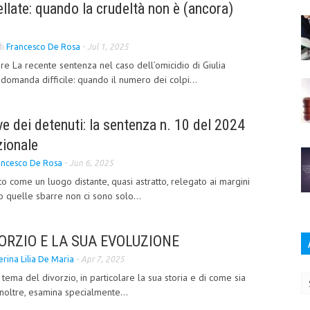
ellate: quando la crudeltà non è (ancora)
di
Francesco De Rosa
-
Jul 1, 2025
re La recente sentenza nel caso dell’omicidio di Giulia
domanda difficile: quando il numero dei colpi...
ve dei detenuti: la sentenza n. 10 del 2024
zionale
ancesco De Rosa
-
Jun 6, 2025
o come un luogo distante, quasi astratto, relegato ai margini
ro quelle sbarre non ci sono solo...
ORZIO E LA SUA EVOLUZIONE
terina Lilia De Maria
-
Apr 7, 2025
Ar
il tema del divorzio, in particolare la sua storia e di come sia
Inoltre, esamina specialmente...