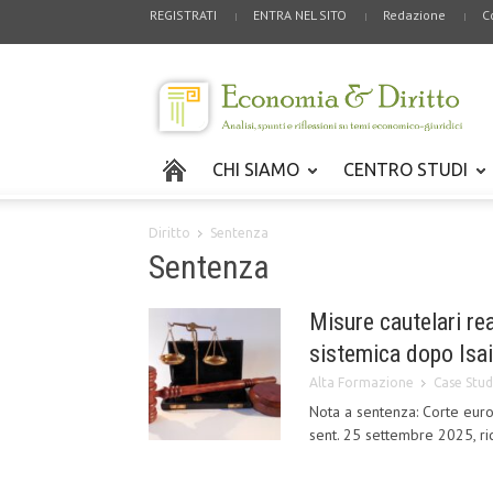
REGISTRATI
ENTRA NEL SITO
Redazione
C
CHI SIAMO
CENTRO STUDI
Diritto
Sentenza
Sentenza
Misure cautelari re
sistemica dopo Isaia 
Alta Formazione
Case Stud
Nota a sentenza: Corte europe
sent. 25 settembre 2025, ri