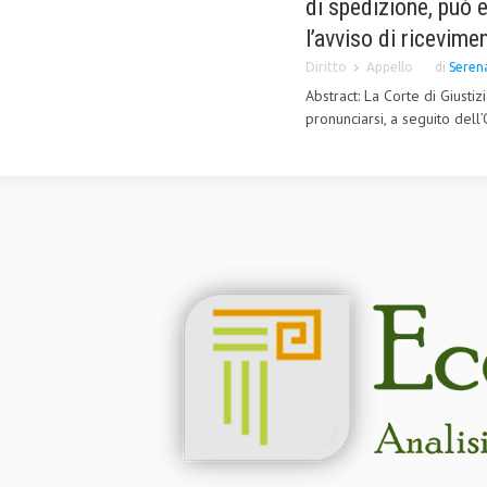
di spedizione, può 
l’avviso di ricevim
Diritto
Appello
di
Serena
Abstract: La Corte di Giusti
pronunciarsi, a seguito dell