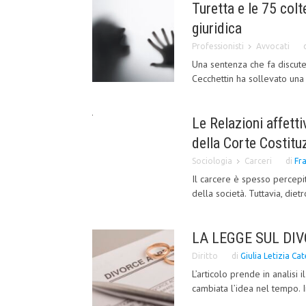
Turetta e le 75 colt
giuridica
Professionisti
Avvocati
Una sentenza che fa discute
Cecchettin ha sollevato una 
Le Relazioni affetti
della Corte Costitu
Sociologia
Carceri
di
Fr
Il carcere è spesso percepit
della società. Tuttavia, diet
LA LEGGE SUL DIV
Diritto
di
Giulia Letizia Ca
L’articolo prende in analisi 
cambiata l’idea nel tempo. 