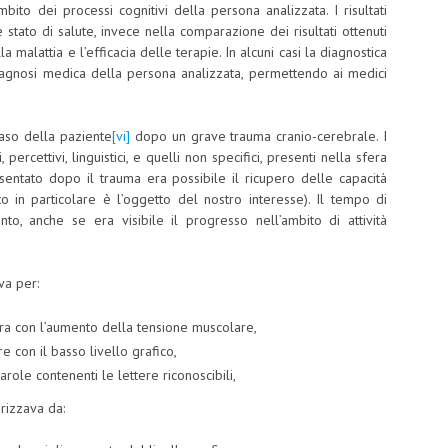
ambito dei processi cognitivi della persona analizzata. I risultati
stato di salute, invece nella comparazione dei risultati ottenuti
malattia e l’efficacia delle terapie. In alcuni casi la diagnostica
diagnosi medica della persona analizzata, permettendo ai medici
aso della paziente
[vi]
dopo un grave trauma cranio-cerebrale. I
ercettivi, linguistici, e quelli non specifici, presenti nella sfera
entato dopo il trauma era possibile il ricupero delle capacità
o in particolare è l’oggetto del nostro interesse). Il tempo di
to, anche se era visibile il progresso nell’ambito di attività
va per:
tra con l’aumento della tensione muscolare,
e con il basso livello grafico,
parole contenenti le lettere riconoscibili,
erizzava da: