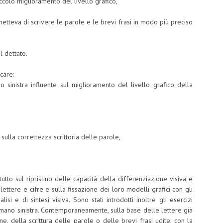
ccolo miglioramento del livello grafico,
etteva di scrivere le parole e le brevi frasi in modo più preciso
il dettato.
care:
sinistra influente sul miglioramento del livello grafico della
 sulla correttezza scrittoria delle parole,
tutto sul ripristino delle capacità della differenziazione visiva e
 lettere e cifre e sulla fissazione dei loro modelli grafici con gli
isi e di sintesi visiva. Sono stati introdotti inoltre gli esercizi
 mano sinistra. Contemporaneamente, sulla base delle lettere già
ione, della scrittura delle parole o delle brevi frasi udite, con la