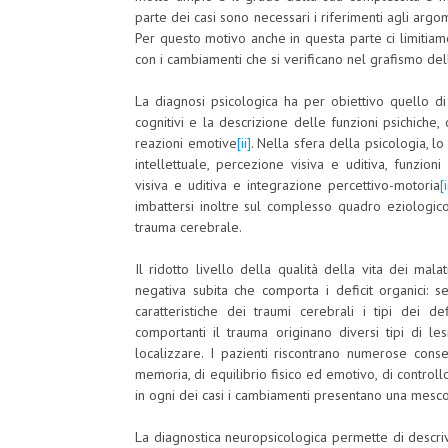
parte dei casi sono necessari i riferimenti agli arg
Per questo motivo anche in questa parte ci limitiamo
con i cambiamenti che si verificano nel grafismo del
La diagnosi psicologica ha per obiettivo quello di
cognitivi e la descrizione delle funzioni psichiche
reazioni emotive
[ii]
. Nella sfera della psicologia, lo 
intellettuale, percezione visiva e uditiva, funzio
visiva e uditiva e integrazione percettivo-motoria
[i
imbattersi inoltre sul complesso quadro eziologico
trauma cerebrale.
Il ridotto livello della qualità della vita dei mala
negativa subita che comporta i deficit organici: s
caratteristiche dei traumi cerebrali i tipi dei de
comportanti il trauma originano diversi tipi di les
localizzare. I pazienti riscontrano numerose conse
memoria, di equilibrio fisico ed emotivo, di control
in ogni dei casi i cambiamenti presentano una mescol
La diagnostica neuropsicologica permette di descriv