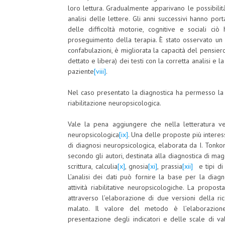
loro lettura. Gradualmente apparivano le possibilità
analisi delle lettere. Gli anni successivi hanno p
delle difficoltà motorie, cognitive e sociali c
proseguimento della terapia. È stato osservato u
confabulazioni, è migliorata la capacità del pensiero. 
dettato e libera) dei testi con la corretta analisi e 
paziente
[viii]
.
Nel caso presentato la diagnostica ha permesso la 
riabilitazione neuropsicologica.
Vale la pena aggiungere che nella letteratura ve
neuropsicologica
[ix]
. Una delle proposte più interess
di diagnosi neuropsicologica, elaborata da I. Tonk
secondo gli autori, destinata alla diagnostica di magg
scrittura, calculia
[x]
, gnosia
[xi]
, prassia
[xii]
e tipi di 
L’analisi dei dati può fornire la base per la dia
attività riabilitative neuropsicologiche. La propos
attraverso l’elaborazione di due versioni della ri
malato. Il valore del metodo è l’elaborazione
presentazione degli indicatori e delle scale di val