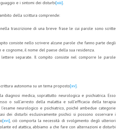
nguaggio e i sintomi dei disturbi
[xiii]
.
ambito della scrittura comprende:
 nella trascrizione di una breve frase le cui parole sono scritte
mpito consiste nello scrivere alcune parole che fanno parte degli
e e cognome, il nome del paese della sua residenza.
 lettere separate. Il compito consiste nel comporre le parole
 scrittura autonoma su un tema proposto
[xv]
.
lla diagnosi medica, soprattutto neurologica e psichiatrica. Esso
o o sull’arresto della malattia e sull’efficacia della terapia
sige l’esame neurologico e psichiatrico, poiché ambedue categorie
casi dei disturbi esclusivamente psichici si possono osservare i
co
[xvi]
, ciò comporta la necessità di svolgimento degli ulteriori
olante ed atattica, abbiamo a che fare con alternazioni e disturbi