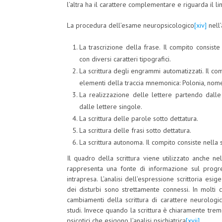
l’altra ha il carattere complementare e riguarda il li
La procedura dell’esame neuropsicologico
[xiv]
nell’
La trascrizione della frase. Il compito consiste
con diversi caratteri tipografici.
La scrittura degli engrammi automatizzati. Il co
elementi della traccia mnemonica: Polonia, nom
La realizzazione delle lettere partendo dalle
dalle lettere singole.
La scrittura delle parole sotto dettatura.
La scrittura delle frasi sotto dettatura.
La scrittura autonoma. Il compito consiste nella
Il quadro della scrittura viene utilizzato anche ne
rappresenta una fonte di informazione sul progress
intrapresa. L’analisi dell’espressione scrittoria e
dei disturbi sono strettamente connessi. In molti 
cambiamenti della scrittura di carattere neurologi
studi. Invece quando la scrittura è chiaramente trem
psicotici che esigono l’analisi psichiatrica
[xvii]
.