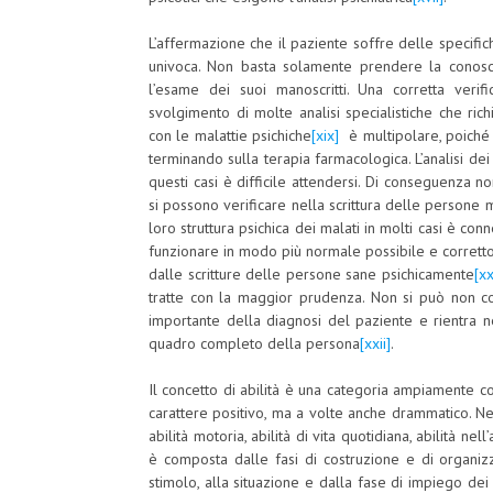
L’affermazione che il paziente soffre delle specifich
univoca. Non basta solamente prendere la conosce
l’esame dei suoi manoscritti. Una corretta verif
svolgimento di molte analisi specialistiche che ri
con le malattie psichiche
[xix]
è multipolare, poiché 
terminando sulla terapia farmacologica. L’analisi dei m
questi casi è difficile attendersi. Di conseguenza non
si possono verificare nella scrittura delle persone 
loro struttura psichica dei malati in molti casi è conne
funzionare in modo più normale possibile e corretto, 
dalle scritture delle persone sane psichicamente
[xx
tratte con la maggior prudenza. Non si può non c
importante della diagnosi del paziente e rientra ne
quadro completo della persona
[xxii]
.
Il concetto di abilità è una categoria ampiamente co
carattere positivo, ma a volte anche drammatico. Nel
abilità motoria, abilità di vita quotidiana, abilità ne
è composta dalle fasi di costruzione e di organizza
stimolo, alla situazione e dalla fase di impiego de