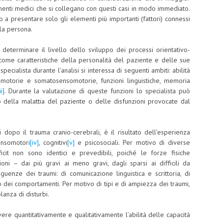
omenti medici che si collegano con questi casi in modo immediato.
 a presentare solo gli elementi più importanti (fattori) connessi
la persona.
 determinare il livello dello sviluppo dei processi orientativo-
, come caratteristiche della personalità del paziente e delle sue
specialista durante l’analisi si interessa di seguenti ambiti: abilità
ni motorie e somatosensomotorie, funzioni linguistiche, memoria
ii]
. Durante la valutazione di queste funzioni lo specialista può
 della malattia del paziente o delle disfunzioni provocate dal
ti dopo il trauma cranio-cerebrali, è il risultato dell’esperienza
ensomotori
[iv]
, cognitivi
[v]
e psicosociali. Per motivo di diverse
ficit non sono identici e prevedibili, poiché le forze fisiche
ioni – dai più gravi ai meno gravi, dagli sparsi ai difficili da
guenze dei traumi: di comunicazione linguistica e scrittoria, di
lo dei comportamenti. Per motivo di tipi e di ampiezza dei traumi,
anza di disturbi.
ere quantitativamente e qualitativamente l’abilità delle capacità