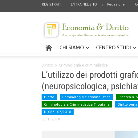
REGISTRATI
ENTRA NEL SITO
Redazione
C
CHI SIAMO
CENTRO STUDI
Diritto
Criminologia e criminalistica
L’utilizzo dei prodotti gra
(neuropsicologica, psichia
Diritto
Criminologia e criminalistica
Ricerca & 
Criminologia e Criminalistica Tributaria
Diritto pena
N. 063 - 07/2018
Jul 1, 2018