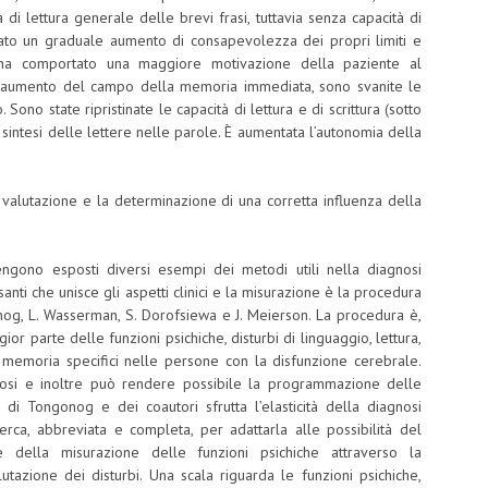
 di lettura generale delle brevi frasi, tuttavia senza capacità di
ortato un graduale aumento di consapevolezza dei propri limiti e
iò ha comportato una maggiore motivazione della paziente al
n aumento del campo della memoria immediata, sono svanite le
Sono state ripristinate le capacità di lettura e di scrittura (sotto
la sintesi delle lettere nelle parole. È aumentata l’autonomia della
valutazione e la determinazione di una corretta influenza della
ngono esposti diversi esempi dei metodi utili nella diagnosi
anti che unisce gli aspetti clinici e la misurazione è la procedura
onog, L. Wasserman, S. Dorofsiewa e J. Meierson. La procedura è,
ior parte delle funzioni psichiche, disturbi di linguaggio, lettura,
memoria specifici nelle persone con la disfunzione cerebrale.
gnosi e inoltre può rendere possibile la programmazione delle
ta di Tongonog e dei coautori sfrutta l’elasticità della diagnosi
cerca, abbreviata e completa, per adattarla alle possibilità del
 della misurazione delle funzioni psichiche attraverso la
utazione dei disturbi. Una scala riguarda le funzioni psichiche,