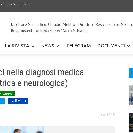
omitato Scientifico
Direttore Scientifico: Claudio Melillo - Direttore Responsabile: Seren
Responsabile di Redazione: Marco Schiariti
LA RIVISTA
NEWS
TELEGRAM
DOCUMENTI
fici nella diagnosi medica
trica e neurologica)
Sviluppo
le
La Rivista
3915