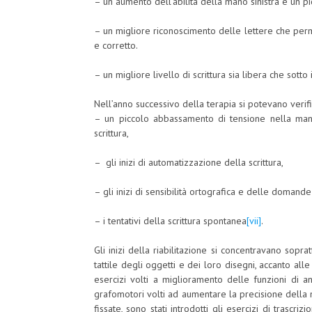
– un aumento dell’abilità della mano sinistra e un pi
– un migliore riconoscimento delle lettere che perm
e corretto.
– un migliore livello di scrittura sia libera che sotto 
Nell’anno successivo della terapia si potevano verifi
– un piccolo abbassamento di tensione nella mano 
scrittura,
– gli inizi di automatizzazione della scrittura,
– gli inizi di sensibilità ortografica e delle domande
– i tentativi della scrittura spontanea
[vii]
.
Gli inizi della riabilitazione si concentravano soprat
tattile degli oggetti e dei loro disegni, accanto alle
esercizi volti a miglioramento delle funzioni di anal
grafomotori volti ad aumentare la precisione della
fissate, sono stati introdotti gli esercizi di trascriz